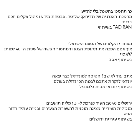
כך תחסכו בחשמל בלי להזיע
מהפכת האנרגיה של תדיראן: שליטה, אבטחת מידע וניהול אקלים חכם
בבית
בשיתוף TADIRAN
מאחורי הקלעים של הטעם הישראלי
איך אסם הפכה את תקופת הצנע והמחסור הקשה של שנות ה-40 למותג
לאומי?
בשיתוף אסם
אתם עוד לא שם? הטיסה למונדיאל כבר יצאה
יונדאי לוקחת אתכם לבמה הכי גדולה בעולם
בשיתוף יונדאי מבית כלמוביל
ירושלים 2040: העיר נערכת ל- 1.5 מליון תושבים
מנכ"לית העירייה מציגה תוכנית להשארת הצעירים ובניית עתיד הדור
הבא
בשיתוף עיריית ירושלים