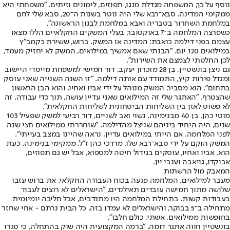
נוסף על כך, המשפחה מגדלת מנגו, תפוזים, לימונים וזיתים. "משפחתי היא
ממקימי המדינה. סבא־רבא שלי היה נוטר בשנות ה־20, סבא שלי לחם
במלחמת השחרור בטבריה ואבא במלחמת לבנון הראשונה".
כשפרצה המלחמה ב־7 באוקטובר, בעלי המשקים החקלאיים הללו מצאו
עצמם בפני דילמה כואבת: המדינה או המשק. ברוש, ששירת כקמב"ץ
במילואים 120 יום. "הבנתי שאם אמשיך במילואים, המשק לא יחזיק מעמד,
לכן החלטתי לצמצם את השירות".
גם ניצן בונשטיין, בן 28 מזכרון יעקב, דור חמישי למשפחת מייסדי היישוב
ומגדל פירות קיץ, התמודד עם אותה דילמה. "זו השנה השנייה שאני עוסק
בתחום". הוא מסביר. המשק מנוהל על ידי אביו ואחיו, והוא הבן הראשון
שהצטרף. "האתגר שלי זה המילואים שאני עדיין עושה, תוך כדי עבודה. זה
לא פשוט לאזן בין השליחות הביטחונית לשליחות החקלאית".
מוטי כהן, בן 40 מבנימינה, נשוי ואב לשניים, דור רביעי למשק שפעיל 103
שנים, היה היחיד ביניהם שניצל מהדילמה. "שוחררתי ממילואים חצי שנה
לפני המלחמה. אם הייתי במילואים עדיין, נראה שהיינו במצב בעייתי".
המשק הוקם על ידי סבא־רבא שלו, מרדכי כהן ז"ל, ממקימי בנימינה. כעת
הוא, אביו ואחיו, עוסקים בגידול חיטה למספוא, אבל יש גם תפוזים,
אבוקדו, גויאבה וענבי יין.
המאבק מול הרשתות
מעבר למילואים, המלחמה פגעה בכוח העבודה החקלאי. את ברוש עזבו
שלושה מתוך חמישה עובדים תאילנדים. "הישראלים לא רוצים לעבוד
בעבודות קשות. בתחילת המלחמה היו מתנדבים, אבל חליבה יומיומית
מתחילה ב־5 בבוקר, והישראלים לא עמדו בזה. כל הבית נרתם - אחי שחזר
בחופשות ממילואים, אשתי, כולם חלבו".
בונשטיין חווה אתגר דומה. "ברמה המקצועית היה שוק בהתחלה, כי סגרו