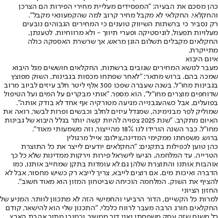
כהן מסכם את הבעיה: "המפסידים מעליית מחירי הפירות הם הצרכן
והחקלאי. החקלאי לא מקבל מחיר קרוב למה שהקמעונאי מקבל".
רק נסביר כי ברשתות השיווק טוענים כי המחירים הגבוהים נובעים
מעלויות תפעול, לוגיסטיקה ופערי תיווך - ולא מרווחיות. לטענתן,
החקלאים מקבלים תשלום הוגן מראש, אך שרשרת האספקה כולה
מתייקרת.
איום היבוא
מעבר לנושא המחירים שגובים ברשתות, החקלאים חוששים מגל היבוא
שמכה בהם. ברוש מתאר: "לאחר שפתחו מכסות בגבינות, השוק מפוצץ
בגבינות מחו"ל. בשנה שעברה שפכו 300 אלף ליטר חלב עיזים לביוב מרוב
שדוחפים מוצרים מחו"ל", הוא מספר. "אותי מבקרים על המים ועל הטיפול
בפועלים, אבל כשהעגבנייה מגיעה מטורקיה אף אחד לא בודק אותה".
שמוליק לפר מבנימינה, שמגדל עיזים לחלב וכבשים ופרות לבשר, רואה את
האיום מתקרב. "שנת 2025 צפויה להיות קשה יותר בגלל היבוא של גבינות
מחו"ל. כבר השנה הורידו לנו 18% מהייצור, וזה משמעותי מאוד".
ברוש. משפחתו ממקימי המדינה,צילום: אייל מרגולין
כהן טוען לכפילות בתקנים: "החקלאים יודעים לייצר את כל התוצרת
הטרייה. עד המלחמה, הגיעו לישראל פירות וירקות ממדינות שלא כל כך
אוהבות אותנו והתוצרת שלהן גם לא עומדות בתקן שמחייב אותנו, כמו
הדברה ואיכות מים. אם רוצים לייבא, צריך לייבא רק כשיש מחסור, אבל לא
להציף את השוק. המלחמה הוכיחה שביטחון המזון הוא מאוד חשוב".
החזון הציוני
למרות כל הקשיים, הדור הרביעי והחמישי הזה לא מתכוון לוותר. המניע של
החקלאים חורג הרבה מעבר לרווח כלכלי. "התכנון שלי הוא להישאר, קודם
כל משום שזה עסק משפחתי ואני דור ממשיך, וכמובן מתוך אהבת הארץ