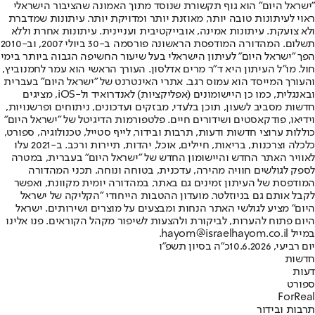
"ישראל היום" הוא גוף תקשורת שנוסד מתוך האמונה שהציבור הישראלי
ראוי לעיתונות טובה יותר, מאוזנת יותר ומדויקת יותר. עיתונות שמדברת
ולא צועקת. עיתונות אמינה, אובייקטיבית ועניינית. עיתונות אחרת וללא
תשלום. המהדורה המודפסת הראשונה פורסמה ב-30 ביולי 2007, וב-2010
הפך "ישראל היום" לעיתון הישראלי בעל שיעור החשיפה הגבוה ביותר בימי
חול. מו"ל העיתון היא ד"ר מרים אדלסון. העורך הראשי הוא עמר לחמנוביץ,
והעורך המייסד הוא עמוס רגב. אתרי האינטרנט של "ישראל היום" בעברית
ובאנגלית, כמו כן היישומונים (אפליקציות) לאנדרואיד ול-iOS, מציגים
חדשות מסביב לשעון, תוכן בלעדי, מבזקים ועדכונים, ניתוחים ופרשנויות,
וידיאו, פודקאסטים ושידורים חיים. פלטפורמות הדיגיטל של "ישראל היום"
כוללות ערוצי חדשות ודעות, תרבות ובידור, לייף סטייל, טכנולוגיה, ספורט,
כלכלה וצרכנות, בריאות, חיילים, אוכל, יהדות, תיירות ורכב. ב-2021 עלו
לאוויר האתר החדש והיישומון החדש של "ישראל היום" בעברית, במטרה
לספק לגולשים חוויה מהירה, עדכנית, בטוחה ונוחה. תכני המהדורה
המודפסת של העיתון זמינים גם באתר, במהדורה יומית מקוונת, ואפשר
לקבל אותם גם בניוזלטר. מועדון ההטבות הייחודי "הקליקה של ישראל
היום" מציע לגולשי האתר הנחות ומבצעים על מוצרים ושירותים. ישראל
היום פתוח להערות, לביקורת ולהצעות לשיפור מקהל הקוראים. פנו אלינו
במייל hayom@israelhayom.co.il.
יום רביעי, 10.6.2026
כ"ה בסיון תשפ"ו
חדשות
דעות
ספורט
ForReal
תרבות ובידור