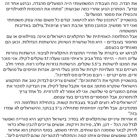
את הגדה. כוח העבודה המשמעותי היה הפועלים מהגדה, וברגע אחד זה
נגדע". הפתרון הגיע אחרי כמה שבועות: "פתחו את המכסות לתאילנדים
והכפילו את מספר הפועלים".
בונשטיין: "התכנון שלי הוא להישאר, קודם כל משום שזה עסק משפחתי
ואני דור ממשיך, וכמובן מתוך אהבת הארץ וציונות",צילום: באדיבות
המשפחה
אבל המלחמה האמיתית של החקלאים הישראלים אינה במילואים או עם
מחסור בעובדים - היא מול שרשרת השיווק והרשתות הגדולות. וכאן הם
מאוחדים בכעסם.
לברוש יש ביקורת על מחירי התוצרת החקלאית לציבור. הרשתות גוזרות
עלינו רווח - הייתי בתל אביב וראיתי מנגו שעלה 37 שקלים לקילו. אני מוכר
את המנגו לרשתות ב־3.5 שקלים. הרשתות גוזרות עלינו רווח. מחיר חלב
העיזים נגזר מעלויות יקרות של מזון בעלי חיים, אגרות ומיסים על פועלים
זרים, מים יקרים - רובם מכילים מס למדינה".
בונשטיין תוקף את ה"מתווכים": "אנשים צריכים לבדוק טוב את המקצוע
הישראלי שנקרא מתווך. אם אני אקבל שקל לקילו, אין הצדקה למכור את
אותם המוצרים פי שלושה. אני לא אומר לא להרוויח. כל אחד צריך
להתפרנס, אבל המספרים מדברים בעד עצמם.
"הישראלים לא רוצים לעבוד בעבודות קשות. בתחילת המלחמה היו
מתנדבים, אבל חליבה יומיומית מתחילה ב־5 בבוקר, והישראלים לא עמדו
בזה"
זו אחיזת עיניים שהחקלאים לא בסדר. בישראל הקרקע היא פורייה ואפשר
לגדל פה הכל - דגן, חלב, פירות וירקות. אנשים צריכים להבין שלא כדאי
לירוק לבאר שממנה הם שותים, תרתי משמע. בסוף הרפתן הוא אחראי
לחלב שאנשים שותים איתו קפה והחקלאי לנקטרינה שהם לוקחים לים".