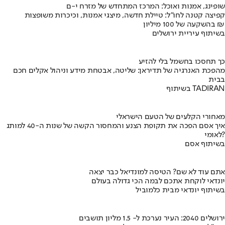
שופינג, אמנות ואוכל: המרכז המתחדש של מזרח י-ם
קפיצה קטנה לחו"ל: טיילת חדשה, מיצגי אמנות, וכיכרות משופצות
בהשקעה של 100 מיליון ₪
בשיתוף עיריית ירושלים
כך תחסכו בחשמל בלי להזיע
מהפכת האנרגיה של תדיראן: שליטה, אבטחת מידע וניהול אקלים חכם
בבית
בשיתוף TADIRAN
מאחורי הקלעים של הטעם הישראלי
איך אסם הפכה את תקופת הצנע והמחסור הקשה של שנות ה-40 למותג
לאומי?
בשיתוף אסם
אתם עוד לא שם? הטיסה למונדיאל כבר יצאה
יונדאי לוקחת אתכם לבמה הכי גדולה בעולם
בשיתוף יונדאי מבית כלמוביל
ירושלים 2040: העיר נערכת ל- 1.5 מליון תושבים