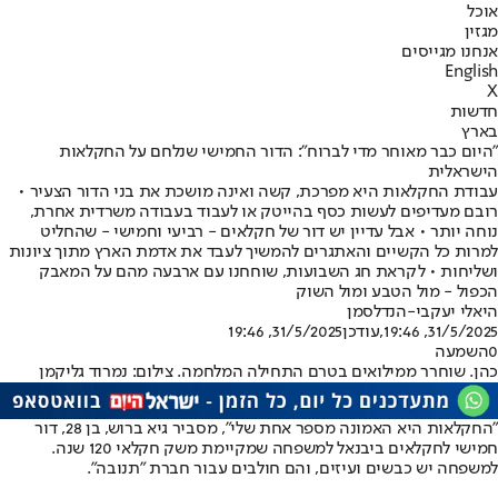
אוכל
מגזין
אנחנו מגייסים
English
X
חדשות
בארץ
"היום כבר מאוחר מדי לברוח": הדור החמישי שנלחם על החקלאות
הישראלית
עבודת החקלאות היא מפרכת, קשה ואינה מושכת את בני הדור הצעיר •
רובם מעדיפים לעשות כסף בהייטק או לעבוד בעבודה משרדית אחרת,
נוחה יותר • אבל עדיין יש דור של חקלאים - רביעי וחמישי - שהחליט
למרות כל הקשיים והאתגרים להמשיך לעבד את אדמת הארץ מתוך ציונות
ושליחות • לקראת חג השבועות, שוחחנו עם ארבעה מהם על המאבק
הכפול - מול הטבע ומול השוק
היאלי יעקבי-הנדלסמן
31/5/2025, 19:46
,עודכן
31/5/2025, 19:46
0
השמעה
כהן. שוחרר ממילואים בטרם התחילה המלחמה. צילום: נמרוד גליקמן
"החקלאות היא האמונה מספר אחת שלי", מסביר גיא ברוש, בן 28, דור
חמישי לחקלאים ביבנאל למשפחה שמקיימת משק חקלאי 120 שנה.
למשפחה יש כבשים ועיזים, והם חולבים עבור חברת "תנובה".