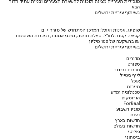
מנכ"לית העירייה מציגה תוכנית להשארת הצעירים ובניית עתיד הדור
הבא
בשיתוף עיריית ירושלים
שופינג, אמנות ואוכל: המרכז המתחדש של מזרח י-ם
קפיצה קטנה לחו"ל: טיילת חדשה, מיצגי אמנות, וכיכרות משופצות
בהשקעה של 100 מיליון ₪
בשיתוף עיריית ירושלים
מדורים
ספורט
תרבות ובידור
לייף סטייל
אוכל
תיירות
טכנולוגיה ומדע
הורוסקופ
ForReal
מגזין השבוע
דעות
חדשות בארץ
חדשות בעולם
פוליטי
ביטחוני