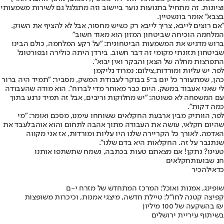
וציונות. זה מתחיל בתנועות נוער ביישוב וזה מתגלגל גם לשירות משמעותי
בצבא" אומר בונשטיין.
"אם רוצים לייבא, צריך לייבא רק כשיש מחסור, אבל לא להציף את השוק.
המלחמה הוכיחה שביטחון המזון הוא מאוד חשוב"
ברוש מדגיש את המשמעות הביטחונית: "על רקע המלחמה, כולם הבינו
שביטחון תזונתי מקומי זה דבר חשוב. בירדן היתה כולירה ובפורטוגל
התפרצות מחלה של הצאן והבקר ואין יבוא".
לפר. יש עליות ומורדות,צילום: נמרוד גליקמן
כהן, שמתעורר כל יום ב־5 בבוקר לעבודת המשק, מסביר: "תמיד היה ברור
לי שאני אעבוד במשק. היום כבר מאוחר מדי לברוח". הוא מודה שהעבודה
עם המשפחה לא פשוטה: "יש מחלוקות וריבים, אבל זה תמיד נרגע בתוך
כמה דקות".
לפר, הוותיק מבין ארבעת החקלאים ששוחחו עימנו, מסכם ואומר: "מי
שהיום חקלאי, עושה את העבודה מתוך אהבה לתחום והוא אוהב
לעבד את
האדמה. לאורך כל הקריירה שלנו היו עליות ומורדות, אז אני מקווה
שנתגבר על זה. החקלאות היא בדם שלנו".
טעינו? נתקן! אם מצאתם טעות בכתבה, נשמח שתשתפו אותנו
חג שבועות
חקלאים
כדאי
להכיר
שופינג, אמנות ואוכל: המרכז המתחדש של מזרח י-ם
קפיצה קטנה לחו"ל: טיילת חדשה, מיצגי אמנות, וכיכרות משופצות
בהשקעה של 100 מיליון ₪
בשיתוף עיריית ירושלים