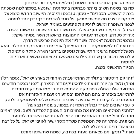
יוזמי הגרעין החדש בסיור בשטח| מילואימניקים דור הניצחון
מדובר בשטח חשוב ביותר מבחינה ביטחונית, שנמצא בסמוך למה שמכונה
בצה"ל "משולש הכפרים" - טמון, טובאס ותייסיר. היישוב החדש נמצא על
ציר קריטי שבו משתמשת איראן, על מנת להבריח דרך ירדן ציוד לחימה
לצפון השומרון ומשם לניסיונות פיגועים בעומק ישראל.
המהלך מתקיים בשיתוף פעולה עם משרד ההתיישבות בראשות השרה
אורית סטרוק, המשרד לענייני התפוצות בראשות השר עמיחי שיקלי,
ובתמיכת תנועת “אמנה”, אשר ליוו את היוזמה מראשית הדרך.
בתנועת “מילואימניקים – דור הניצחון” אומרים כי זוהי רק ההתחלה, והיא
תפעל להקמת גרעיני התיישבות נוספים ברחבי הארץ, כחלק מתפיסת
עולם של חיבור בין שירות מילואים משמעותי, ציונות מעשית ואחריות
לאומית.
הסיור הראשוני בנצח,
“זהו יום היסטורי בתולדות ההתיישבות היהודית בארץ ישראל", אומר רס״ן
(מיל’) גלעד אך, יו״ר תנועת מילואמניקים דור הניצחון. "לפני מספר חודשים
התנועה שלנו החלה בפרוייקט ההתיישבות בו מילואימניקים חוזרים
להתיישב באזורים בהם הם לחמו ובסיוע המועצות האזוריות אנו
מתעתדים להקים הקיץ ארבעה יישובים חדשים של מילואימניקים ולחזק
כ-20 יישובים לאורך גבולות המדינה בצפון, בעוטף ובבקעה".
"לוחמי המילואים הוכיחו את מחויבותם העמוקה למדינה ולעם, ואין ראויים
מהם להוביל את דור ההתיישבות הבא ולהחזיר את האנרגיה לתנועה
הציונית. מהלך זה של הממשלה משדר מסר ישיר לאויבי ישראל: על כל רצח
נביא עוד חיים ובנייה לעולם".
טעינו? נתקן! אם מצאתם טעות בכתבה, נשמח שתשתפו אותנו