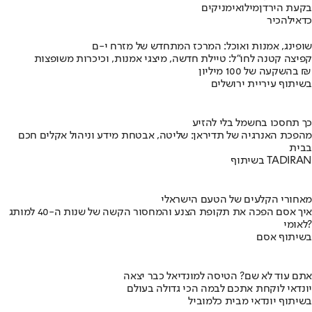
בקעת הירדן
מילואימניקים
כדאי
להכיר
שופינג, אמנות ואוכל: המרכז המתחדש של מזרח י-ם
קפיצה קטנה לחו"ל: טיילת חדשה, מיצגי אמנות, וכיכרות משופצות
בהשקעה של 100 מיליון ₪
בשיתוף עיריית ירושלים
כך תחסכו בחשמל בלי להזיע
מהפכת האנרגיה של תדיראן: שליטה, אבטחת מידע וניהול אקלים חכם
בבית
בשיתוף TADIRAN
מאחורי הקלעים של הטעם הישראלי
איך אסם הפכה את תקופת הצנע והמחסור הקשה של שנות ה-40 למותג
לאומי?
בשיתוף אסם
אתם עוד לא שם? הטיסה למונדיאל כבר יצאה
יונדאי לוקחת אתכם לבמה הכי גדולה בעולם
בשיתוף יונדאי מבית כלמוביל