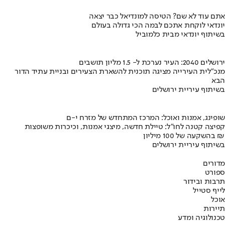
אתם עוד לא שם? הטיסה למונדיאל כבר יצאה
יונדאי לוקחת אתכם לבמה הכי גדולה בעולם
בשיתוף יונדאי מבית כלמוביל
ירושלים 2040: העיר נערכת ל- 1.5 מליון תושבים
מנכ"לית העירייה מציגה תוכנית להשארת הצעירים ובניית עתיד הדור
הבא
בשיתוף עיריית ירושלים
שופינג, אמנות ואוכל: המרכז המתחדש של מזרח י-ם
קפיצה קטנה לחו"ל: טיילת חדשה, מיצגי אמנות, וכיכרות משופצות
בהשקעה של 100 מיליון ₪
בשיתוף עיריית ירושלים
מדורים
ספורט
תרבות ובידור
לייף סטייל
אוכל
תיירות
טכנולוגיה ומדע