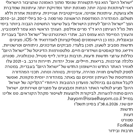
"ישראל היום" הוא גוף תקשורת שנוסד מתוך האמונה שהציבור הישראלי
ראוי לעיתונות טובה יותר, מאוזנת יותר ומדויקת יותר. עיתונות שמדברת
ולא צועקת. עיתונות אמינה, אובייקטיבית ועניינית. עיתונות אחרת וללא
תשלום. המהדורה המודפסת הראשונה פורסמה ב-30 ביולי 2007, וב-2010
הפך "ישראל היום" לעיתון הישראלי בעל שיעור החשיפה הגבוה ביותר בימי
חול. מו"ל העיתון היא ד"ר מרים אדלסון. העורך הראשי הוא עמר לחמנוביץ,
והעורך המייסד הוא עמוס רגב. אתרי האינטרנט של "ישראל היום" בעברית
ובאנגלית, כמו כן היישומונים (אפליקציות) לאנדרואיד ול-iOS, מציגים
חדשות מסביב לשעון, תוכן בלעדי, מבזקים ועדכונים, ניתוחים ופרשנויות,
וידיאו, פודקאסטים ושידורים חיים. פלטפורמות הדיגיטל של "ישראל היום"
כוללות ערוצי חדשות ודעות, תרבות ובידור, לייף סטייל, טכנולוגיה, ספורט,
כלכלה וצרכנות, בריאות, חיילים, אוכל, יהדות, תיירות ורכב. ב-2021 עלו
לאוויר האתר החדש והיישומון החדש של "ישראל היום" בעברית, במטרה
לספק לגולשים חוויה מהירה, עדכנית, בטוחה ונוחה. תכני המהדורה
המודפסת של העיתון זמינים גם באתר, במהדורה יומית מקוונת, ואפשר
לקבל אותם גם בניוזלטר. מועדון ההטבות הייחודי "הקליקה של ישראל
היום" מציע לגולשי האתר הנחות ומבצעים על מוצרים ושירותים. ישראל
היום פתוח להערות, לביקורת ולהצעות לשיפור מקהל הקוראים. פנו אלינו
במייל hayom@israelhayom.co.il.
יום שני, 8.6.2026
כ"ג בסיון תשפ"ו
חדשות
דעות
ספורט
ForReal
תרבות ובידור