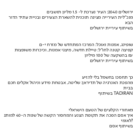
ירושלים 2040: העיר נערכת ל- 1.5 מליון תושבים
מנכ"לית העירייה מציגה תוכנית להשארת הצעירים ובניית עתיד הדור
הבא
בשיתוף עיריית ירושלים
שופינג, אמנות ואוכל: המרכז המתחדש של מזרח י-ם
קפיצה קטנה לחו"ל: טיילת חדשה, מיצגי אמנות, וכיכרות משופצות
בהשקעה של 100 מיליון ₪
בשיתוף עיריית ירושלים
כך תחסכו בחשמל בלי להזיע
מהפכת האנרגיה של תדיראן: שליטה, אבטחת מידע וניהול אקלים חכם
בבית
בשיתוף TADIRAN
מאחורי הקלעים של הטעם הישראלי
איך אסם הפכה את תקופת הצנע והמחסור הקשה של שנות ה-40 למותג
לאומי?
בשיתוף אסם