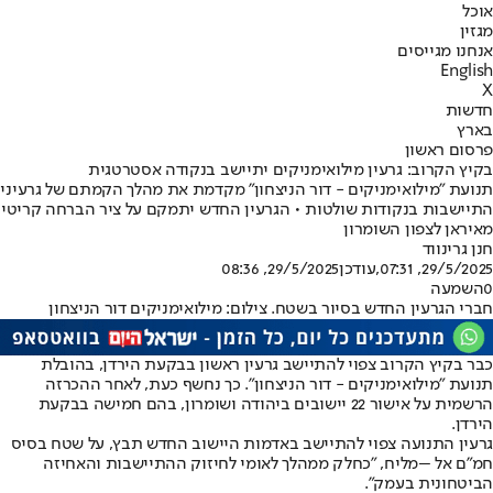
אוכל
מגזין
אנחנו מגייסים
English
X
חדשות
בארץ
פרסום ראשון
בקיץ הקרוב: גרעין מילואימניקים יתיישב בנקודה אסטרטגית
תנועת "מילואימניקים - דור הניצחון" מקדמת את מהלך הקמתם של גרעיני
התיישבות בנקודות שולטות • הגרעין החדש יתמקם על ציר הברחה קריטי
מאיראן לצפון השומרון
חנן גרינווד
29/5/2025, 07:31
,עודכן
29/5/2025, 08:36
0
השמעה
חברי הגרעין החדש בסיור בשטח. צילום: מילואימניקים דור הניצחון
כבר בקיץ הקרוב צפוי להתיישב גרעין ראשון בבקעת הירדן, בהובלת
תנועת "מילואימניקים - דור הניצחון". כך נחשף כעת, לאחר ההכרזה
הרשמית על אישור 22 יישובים ביהודה ושומרון, בהם חמישה בבקעת
הירדן.
גרעין התנועה צפוי להתיישב באדמות היישוב החדש תבץ, על שטח בסיס
חמ"ם אל –מליח, "כחלק ממהלך לאומי לחיזוק ההתיישבות והאחיזה
הביטחונית בעמק".