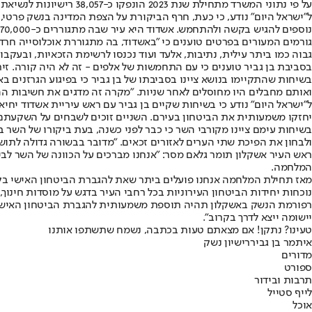
על פי נתוני המשרד מתחילת שנת 2023 הונפקו כ-38,057 רישיונות לנשיאת כלי ירייה פרטי לאזרחים כשבשנת 2022 ניתנו 12,897 רישיונות ובשנת 2021 ניתנו 10,064 רישיונות בלבד.
ל"ישראל היום" נודע, כי כעת, חרף הביקורת על הצפת המדינה בנשק פרטי
נוספים להגיש בקשה ולהתחמש. אשדוד היא עיר שבה מתגוררים כ-270,000 תושבים ובאשקלון כ-140,000. מספר הזכאים עומד על כ-200,000.
גורמים המעורים בפרטים טוענים כי "באשדוד, בה מתגוררת אוכלוסייה חרדי
גבוה כמו ביתר עילית, נתיבות, אלעד ועוד נכנסו לרשימת הזכאיות, ובעקבו
בסביבת בן גביר טוענים כי עם התחמשות של אלפים - זה לא היה קורה. זירת פ
ואותם מחבלים היו מחוסלים לאחר שניות. "מקרה זה מדגים את חשיבות ה
ל"ישראל היום" נודע כי בשיחות שקיים בן גביר עם ראש עיריית אשדוד יחי
יחזקו משמעותית את הביטחון בעירם. השניים זוכים לשבחים על השקעתם ה
בשיחות עימם ציינו מקורבי השר כי כבר לפני כשנה, בעת ביקורו של השר ב
ולבחון את הפיכת שתי הערים לאזורים זכאים. "מדובר בבשורה גדולה לתושב
ראש העיר אשקלון תומר גלאם מסר: ״אנחנו מברכים על הכוונה של השר לב
המלחמה.
מאז תחילת המלחמה אנחנו פועלים ביתר שאת להגברת הביטחון האישי בקר
נוכחות יחידות הביטחון העירוניות בכל רחבי העיר בדגש על מוסדות חינוך, 
רפורמת הנשק באשקלון תהיה תוספת משמעותית להגברת הביטחון האישי בע
יישומה ייצא לדרך בקרוב״.
טעינו? נתקן! אם מצאתם טעות בכתבה, נשמח שתשתפו אותנו
איתמר בן גביר
רישיון נשק
מדורים
ספורט
תרבות ובידור
לייף סטייל
אוכל