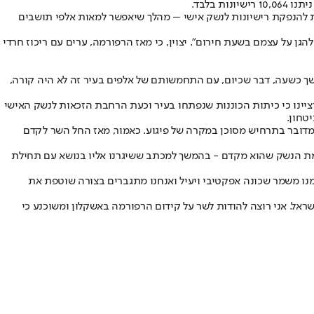
ת להנפקת רישיונות לנשק אישי – מהלך שיאפשר למאות אלפי תושבים
גן על עצמם בשעת חירום". יצוין, כי מאז הרפורמה, ערים עם ריכוז חרדי
ביום העצמאות במאי 2022 הסתבר כי המחבלים פעלו באין מפריע במשך כשעה, דבר שכיום, עם התחמשותם של אלפים בעיר זה לא היה קורה,
וציינו כי כיתות הכוננות שנפתחו בעיר וכעת הרחבת הזכאות לנשק האישי
טחון.
י מדובר בתרחיש מסוכן במקרה של פיגוע. כאמור, מאז החל השר לקדם
ורמת הנשק שהוא מקדם - בהמשך למכתב ששיגרנו אליו בנושא עם תחילת
ו משמר שכונה אפקטיבי ויעיל ואנחנו מתגברים בצורה שוטפת את
ל. אני רוצה להודות לשר על קידום הרפורמה באשקלון ומשוכנע כי