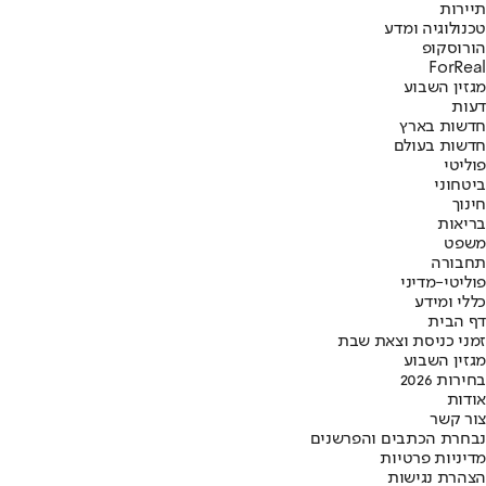
תיירות
טכנולוגיה ומדע
הורוסקופ
ForReal
מגזין השבוע
דעות
חדשות בארץ
חדשות בעולם
פוליטי
ביטחוני
חינוך
בריאות
משפט
תחבורה
פוליטי-מדיני
כללי ומידע
דף הבית
זמני כניסת וצאת שבת
מגזין השבוע
בחירות 2026
אודות
צור קשר
נבחרת הכתבים והפרשנים
מדיניות פרטיות
הצהרת נגישות