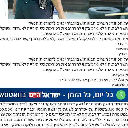
על הכוונת: הערים הבאות שבן גביר יכניס לרפורמת הנשק
הנפקת מאות אלפי רישיונות נשק מאז 7 באוקטובר
אזרחים באימון ירי לפני קבלת אישור נשק (למצולמים אין קשר לכתבה). צילו
בלעדי
חדשות
בארץ
על הכוונת: הערים הבאות שבן גביר יכניס לרפורמת הנשק
הנפקת מאות אלפי רישיונות נשק מאז 7 באוקטובר
איציק סבן
11/5/2025, 09:59
,עודכן
11/5/2025, 13:31
0
השמעה
רפורמת הנשק מתרחבת?
בעקבות טבח 7 באוקטובר יצאה לדרך 
מ-350,000 בקשות של אזרחים לשאת כלי נשק הוגשו וכבר יותר מ-205,000 אזרחים הוציאו רישיון לשאת נשק אישי.
במשטרה ובמשרד לביטחון לאומי תמימי דעים כי הרפורמה הוכיחה את עצמה 
גביר אף העניק צל"שים לאזרחים שסיכלו פיגועים, צעד שעורר תגובות רבות
נתניהו לשאלת "ישראל היום": "צריך להמשיך במדיניות חלוקת הנשק, נשלם ע