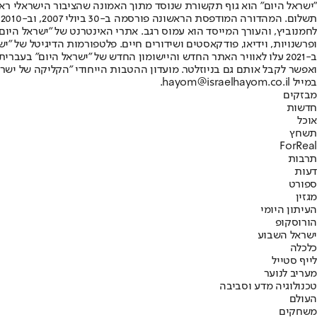
"ישראל היום" הוא גוף תקשורת שנוסד מתוך האמונה שהציבור הישראלי ראוי 
ת
ופרשנויות, וידיאו, פודקאסטים ושידורים חיים. פלטפורמות הדיגיטל של "ישרא
ב-2021 עלו לאוויר האתר החדש והיישומון החדש של "ישראל היום" בע
ואפשר לקבל אותם גם בניוזלטר. מועדון ההטבות הייחודי "הקליקה של ישרא
במייל hayom@israelhayom.co.il.
מבזקים
חדשות
אוכל
תשחץ
ForReal
תרבות
דעות
ספורט
מגזין
העיתון היומי
הורוסקופ
ישראל השבוע
כלכלה
לייף סטייל
מעריב לנוער
טכנולוגיה מדע וסביבה
העולם
משחקים