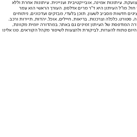
ועקת. עיתונות אמינה, אובייקטיבית ועניינית. עיתונות אחרת וללא
עור החשיפה הגבוה ביותר בימי חול. מו"ל העיתון היא ד"ר מרים אדלסון. העורך הראשי הוא עמר
 והעורך המייסד הוא עמוס רגב. אתרי האינטרנט של "ישראל היום" בעברית ובאנגלית, כמו כן היישומונים (אפליקציות) לאנדרואיד ול-iOS, מציגים חדשות מסביב לשעון, תוכן בלעדי, מבזקים ועדכונים, ניתוחים
, ספורט, כלכלה וצרכנות, בריאות, חיילים, אוכל, יהדות, תיירות ורכב.
דורה המודפסת של העיתון זמינים גם באתר, במהדורה יומית מקוונת,
היום פתוח להערות, לביקורת ולהצעות לשיפור מקהל הקוראים. פנו אלינו