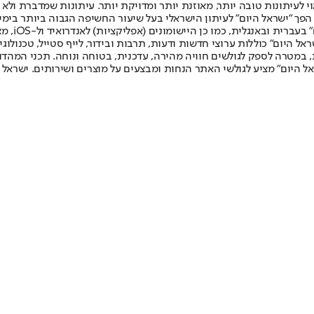
לעיתונות טובה יותר, מאוזנת יותר ומדויקת יותר. עיתונות שמדברת ולא צ
שלום. המהדורה המודפסת הראשונה פורסמה ב-30 ביולי 2007, וב-2010 הפך "ישראל היום" לעיתון הישראלי בעל שי
לחמנוביץ,
ל היום" כוללות ערוצי חדשות ודעות, תרבות ובידור, לייף סטייל, טכנולוגיה
ברית, במטרה לספק לגולשים חוויה מהירה, עדכנית, בטוחה ונוחה. תכני המה
ל היום" מציע לגולשי האתר הנחות ומבצעים על מוצרים ושירותים. ישראל 