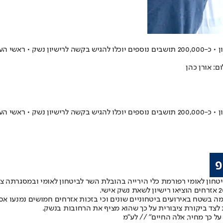
השר לביטחון לאומי מבקש להרחיב את רפורמת כלי הירייה לאשדוד ואשקלון • כ-200,000 תושבים נו
ם: אורן כהן
השר לביטחון לאומי מבקש להרחיב את רפורמת כלי הירייה לאשדוד ואשקלון • כ-200,000 תושבים נו
במשרד לביטחון לאומי רפורמת כלי הירייה בהובלת השר לביטחון לאומי ובמסגרתה
בשטח באירועים ביטחוניים שונים וכי בזכות אזרחים חמושים נמנעו אסונ
 לצד ביקורת ציבורית על כך שהוא מציף את הרחובות בנשק.
ל כך מחיר, אלה החיים" // לע"מ