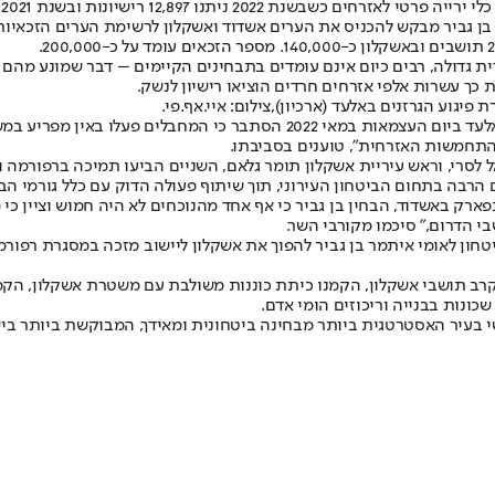
, בן גביר מבקש להכניס את הערים אשדוד ואשקלון לרשימת הערים הזכאיו
ת גדולה, רבים כיום אינם עומדים בתבחינים הקיימים – דבר שמונע מהם לה
ת כך עשרות אלפי אזרחים חרדים הוציאו רישיון לנשק.
יגוע הגרזנים באלעד (ארכיון),צילום: איי.אף.פי.
בשיחות שהתקיימו בנושא ציינו בסביבתו של בן גביר כי בפיגוע הגרזנים באלעד 
התחמשות האזרחית", טוענים בסביבתו.
אל לסרי, וראש עיריית אשקלון תומר גלאם, השניים הביעו תמיכה ברפורמה 
רבה בתחום הביטחון העירוני, תוך שיתוף פעולה הדוק עם כלל גורמי הבי
פארק באשדוד, הבחין בן גביר כי אף אחד מהנוכחים לא היה חמוש וציין כ
י הדרום," סיכמו מקורבי השר.
יטחון לאומי איתמר בן גביר להפוך את אשקלון ליישוב מזכה במסגרת רפ
ב תושבי אשקלון, הקמנו כיתת כוננות משולבת עם משטרת אשקלון, הקמנ
שכונות בבנייה וריכוזים הומי אדם.
יר האסטרטגית ביותר מבחינה ביטחונית ומאידך, המבוקשת ביותר בישרא