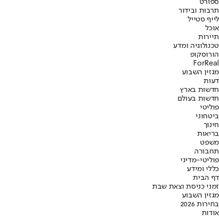
ספורט
תרבות ובידור
לייף סטייל
אוכל
תיירות
טכנולוגיה ומדע
הורוסקופ
ForReal
מגזין השבוע
דעות
חדשות בארץ
חדשות בעולם
פוליטי
ביטחוני
חינוך
בריאות
משפט
תחבורה
פוליטי-מדיני
כללי ומידע
דף הבית
זמני כניסת וצאת שבת
מגזין השבוע
בחירות 2026
אודות