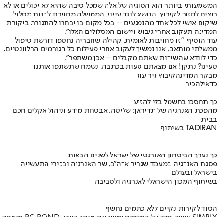
המשמעותי ביותר הוא הסוגיה של אלה שמכל סיבה שהיא לא יכולים או לא
רוצים לחזור לקיבוץ. הנושא לנגד עייני, הממשלה מחויבת לבנות מסלול
שיקום אישי לכל אחד מהנפגעים – בכל מקום בו יבחרו להתגורר. ביקורת
המדינה תעקוב אחרי גיבוש ויישום המסלולים האלו".
עוד הוסיף: "זו מחויבות לאומית. קהילה שחבריה נחטפו דורשת טיפול
ממשלתי מותאם. אנו נמשיך לעקוב אחרי פעילות כל הגורמים הרלוונטיים,
כדי לוודא שהשירות שאתם מקבלים – אכן משתפר".
טעינו? נתקן! אם מצאתם טעות בכתבה, נשמח שתשתפו אותנו
מבקר המדינה
קיבוץ ניר עוז
כדאי
להכיר
כך תחסכו בחשמל בלי להזיע
מהפכת האנרגיה של תדיראן: שליטה, אבטחת מידע וניהול אקלים חכם
בבית
בשיתוף TADIRAN
כך נערך הביטחון האנרגטי של ישראל לשנים הבאות
פסגת האנרגיה במעמד שגריר ארה"ב, שר האנרגיה ובכירי התעשייה
בישראל ובעולם
בשיתוף המכון הישראלי לאנרגיה ולסביבה
הסוד לקירות נקיים ללא כתמים נחשף