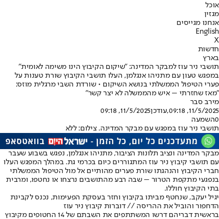
אוכל
מגזין
אנחנו מגייסים
English
X
חדשות
בארץ
תושבי ניר עוז למבקר המדינה: "שיקום הקיבוץ הינו משימה לאומית"
במפגש טעון עם מתניהו אנגלמן, העלו תושבי הקיבוץ שורת טענות על
פערי הטיפול הממשלתי בנושא השיקום • שורדת השבי מרגלית מוזס:
"מאז שחזרתי – איש מהממשלה לא יצר קשר"
מירב סבר
11/5/2025, 09:18
,עודכן
11/5/2025, 09:18
0
השמעה
תושבי ניר עוז במפגש עם מבקר המדינה. צילום: ללא
מבקר המדינה ונציב תלונות הציבור, מתניהו אנגלמן, נפגש בשבוע שעבר
עם תושבי קיבוץ ניר עוז המתגוררים כיום בכרמי גת. במהלך המפגש העלו
חברי הקיבוץ והנהגתו שורת פערים מהותיים אל מול הטיפול הממשלתי
בנפגעי מתקפת הטרור – שבה רבע מהתושבים נרצחו או נחטפו, ומרבית
בתי הקיבוץ חוללו.
יגיל יעקב, שנחטף מביתו בקיבוץ וחזר בעסקת הפעימות, נכנס לקבינת
הדחפור והוביל את ההריסה // דוברות קיבוץ ניר עוז
בראשית דבריהם דרשו המשתתפים את השבתם של 14 החטופים מקיבוץ