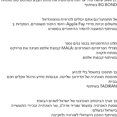
מומחה BG BOND עושה סדר על המדפים ומציג את מותג הצבע SIMPLY
בשיתוף BG BOND
אל תחמיצו! גם אתם יכולים להרוויח מהמונדיאל
יחסי הימור משופרים, הפקדות ב-Apple Pay ותשלום זכיות מיידי
בשיתוף המועצה להסדר ההימורים בספורט
חלון ההזדמנויות בכפר גנים נסגר
קבוצת אלמוג מציגה את פרויקט MALA: מגדלי הפרימיום האחרונים
בפתח תקווה
בשיתוף קבוצת אלמוג
כך תחסכו בחשמל בלי להזיע
מהפכת האנרגיה של תדיראן: שליטה, אבטחת מידע וניהול אקלים חכם
בבית
בשיתוף TADIRAN
כך נערך הביטחון האנרגטי של ישראל לשנים הבאות
פסגת האנרגיה במעמד שגריר ארה"ב, שר האנרגיה ובכירי התעשייה
בישראל ובעולם
בשיתוף המכון הישראלי לאנרגיה ולסביבה