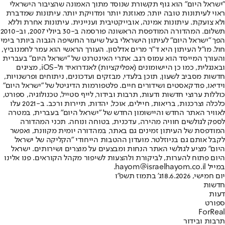
"ישראל היום" הוא גוף תקשורת שנוסד מתוך האמונה שהציבור הישראלי
ראוי לעיתונות טובה יותר, מאוזנת יותר ומדויקת יותר. עיתונות שמדברת
ולא צועקת. עיתונות אמינה, אובייקטיבית ועניינית. עיתונות אחרת וללא
תשלום. המהדורה המודפסת הראשונה פורסמה ב-30 ביולי 2007, וב-2010
הפך "ישראל היום" לעיתון הישראלי בעל שיעור החשיפה הגבוה ביותר בימי
חול. מו"ל העיתון היא ד"ר מרים אדלסון. העורך הראשי הוא עמר לחמנוביץ,
והעורך המייסד הוא עמוס רגב. אתרי האינטרנט של "ישראל היום" בעברית
ובאנגלית, כמו כן היישומונים (אפליקציות) לאנדרואיד ול-iOS, מציגים
חדשות מסביב לשעון, תוכן בלעדי, מבזקים ועדכונים, ניתוחים ופרשנויות,
וידיאו, פודקאסטים ושידורים חיים. פלטפורמות הדיגיטל של "ישראל היום"
כוללות ערוצי חדשות ודעות, תרבות ובידור, לייף סטייל, טכנולוגיה, ספורט,
כלכלה וצרכנות, בריאות, חיילים, אוכל, יהדות, תיירות ורכב. ב-2021 עלו
לאוויר האתר החדש והיישומון החדש של "ישראל היום" בעברית, במטרה
לספק לגולשים חוויה מהירה, עדכנית, בטוחה ונוחה. תכני המהדורה
המודפסת של העיתון זמינים גם באתר, במהדורה יומית מקוונת, ואפשר
לקבל אותם גם בניוזלטר. מועדון ההטבות הייחודי "הקליקה של ישראל
היום" מציע לגולשי האתר הנחות ומבצעים על מוצרים ושירותים. ישראל
היום פתוח להערות, לביקורת ולהצעות לשיפור מקהל הקוראים. פנו אלינו
במייל hayom@israelhayom.co.il.
יום חמישי, 18.6.2026
ג' בתמוז תשפ"ו
חדשות
דעות
ספורט
ForReal
תרבות ובידור