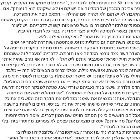
ניר עוז ו-59 החטופים כולם. לדבריהם, "המחבלים מחקו את הקיבוץ. קיבוץ
ניר עוז זה המבחן של המדינה אם ישוקם או לא. שיקומו הוא הניצחון". אם
הקיבוץ לא ישוקם ולא תהיה שם קהילה – חמאס ניצח את המערכה.
התושבים הלינו על מענים חסרים, הן עבורם והן עבור חברי הקיבוץ שאינם
מסוגלים לחזור להתגורר בו בשל טראומות קשות. לדבריהם, יש ליצור
ודאות באשר לתמיכה ולסיוע מצד המדינה עבור כלל חברי הקיבוץ.
ההריסות בקיבוץ ניר עוז אחרי 7 באוקטובר,צילום: ללא
במפגש השתתפה גם מרגלית מוזס, שנחטפה ושוחררה לאחר 49 ימים
בשבי חמאס במסגרת העסקה הראשונה. מוזס מתחה ביקורת חריפה על
העדר קשר מצד גורמי המדינה מאז חזרתה. לדבריה: "מעבר לזה ששמחנו
לראות חייל ישראלי שמעביר אותנו לישראל – לא היה אף גורם שהיה איתי
בקשר. אף אחד, עד היום, משום משרד. זה לא בסדר. היה צריך לאסוף את מי
שחזר, לומר משהו, איזושהי מילה. אפילו 'ברוכים הבאים' לא היה – מלבד
חיילי צה"ל שקיבלו אותנו. יש מישהי שמטפלת בי מביטוח לאומי; חוץ מזה,
שום גורם ממשלתי לא יצר איתי קשר – גם בימים ששהינו בבית החולים".
הדס קלדרון, ששני בניה ואביהם שורדי שבי, פנתה למבקר המדינה ודרשה
ביקורת מעמיקה על התנהלות הממשלה "אין מנהל שרואה את התמונה
הגדולה. אנחנו מוצאים את עצמנו מנהלים את הדבר הזה ומושכים את כל
החוטים. צריך שיהיה מישהו שינהל את זה. בנוסף, חייבים לקחת בחשבון
שיהיו אנשים מהקהילה שיפחדו לחזור שוב לקיבוץ. זה לא שהם לא רוצים
אבל הם חוששים כי מן הסתם חווינו שם המון דברים. איפה ההתייחסות
אליהם? מה איתם? אנשים מוצאים את עצמם לא צעירים, מחוסרי בית, בלי
שום הבטחה לעתיד".
ההריסות בקיבוץ ניר עוז אחרי 7 באוקטובר//,צילום: לירון מולדובן
המבקר אנגלמן השיב לדברים ואמר: "אני שומע אתכם בכאב גדול. הפער