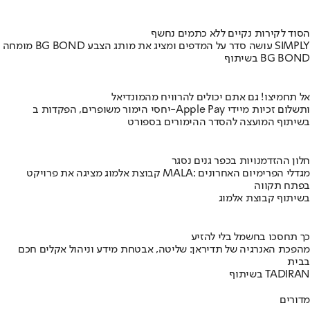
הסוד לקירות נקיים ללא כתמים נחשף
מומחה BG BOND עושה סדר על המדפים ומציג את מותג הצבע SIMPLY
בשיתוף BG BOND
אל תחמיצו! גם אתם יכולים להרוויח מהמונדיאל
יחסי הימור משופרים, הפקדות ב-Apple Pay ותשלום זכיות מיידי
בשיתוף המועצה להסדר ההימורים בספורט
חלון ההזדמנויות בכפר גנים נסגר
קבוצת אלמוג מציגה את פרויקט MALA: מגדלי הפרימיום האחרונים
בפתח תקווה
בשיתוף קבוצת אלמוג
כך תחסכו בחשמל בלי להזיע
מהפכת האנרגיה של תדיראן: שליטה, אבטחת מידע וניהול אקלים חכם
בבית
בשיתוף TADIRAN
מדורים