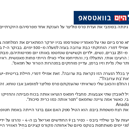
מעזה לאחר ששרדה כמעט 500 ימים בשבי חמאס, גינתה בפומבי את ועדת פרס פוליצר על הענקת א
א פרס ביום שני על מאמריו שפורסמו בניו יורקר המתארים את המלחמה ב
בהצהר
וזיקה".
ה בשבי: "במשך כמעט 500 ימים, חייתי בטרור. הרעיבו אותי, התעללו בי, והתייחסו אליי כאילו הי
 שלי, גלית וזיו ברמן, עדיין מוחזקים במנהרות הטרור של חמאס".
ת 'בת ערובה?'".
 ההלם והכאב שלי כשראיתי שהענקתם פרס פוליצר למוסאב אבו טוחא. זהו 
י, כאשר אמה ציינה שחמאס "תפר אותה כמו כרית סיכות".
את רצח משפחת ביבס. הוא הטיל ספק האם אגם ברגר הייתה באמת חטופה,"
פני ימים משתתפת בטקס סיום של אחותה מקורס קצינים בחיל האוויר היש