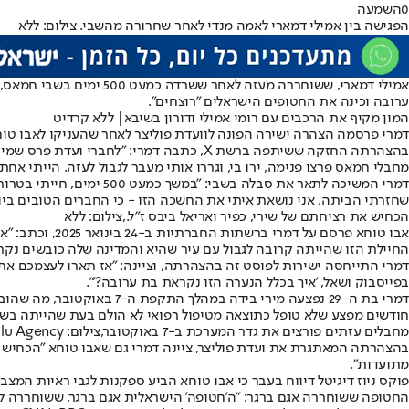
0
השמעה
הפגישה בין אמילי דמארי לאמה מנדי לאחר שחרורה מהשבי. צילום: ללא
אמילי דמארי, ששוחררה 
ערובה וכינה את החטופים הישראלים "רוצחים".
המון מקיף את הרכבים עם רומי אמילי ודורון בשיבא| ללא קרדיט
דמרי פרסמה הצהרה ישירה הפונה לוועדת פוליצר לאחר שהעניקו לאבו טוח
מחבלי חמאס פרצו פנימה, ירו בי, וגררו אותי מעבר לגבול לעזה. הייתי אחת מ-251 גברים, נשים, ילדים וקשישים שנחטפו באותו יום ממיטותיהם, מבתיהם ומפסטיבל מ
דמרי המשיכה לתאר את סבל
שחזרתי הביתה, אני נושאת איתי את החשכה הזו - כי החברים הטובים ביותר
הכחיש את רציחתם של שירי, כפיר ואריאל ביבס ז"ל.,צילום: ללא
החיילת הזו שהייתה קרובה לגבול עם עיר שהיא והמדינה שלה כובשים נקרא
דמרי התייחסה ישירות לפוסט זה בהצהרתה, וציינה: "אז תארו לעצמכם את
בפייסבוק ושאל, 'איך בכלל הנערה הזו נקראת בת ערובה?'".
חודשים מפצע שלא טופל כתוצאה מטיפול רפואי לא הולם בעת שהייתה בשב
מחבלים עזתים פורצים את גדר המערכת ב-7 באוקטובר,צילום: Anadolu Agency
בהצהרתה המאתגרת את ועדת פוליצר, ציינה דמרי גם שאבו טוחא "הכחיש 
מתועדות".
החטופה ששוחררה אגם ברגר: "ה'חטופה' הישראלית אגם ברגר, ששוחררה ל