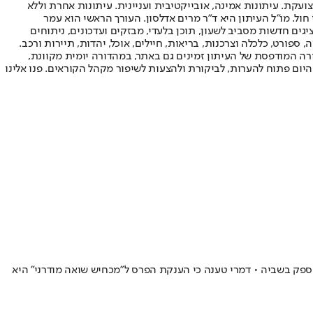
ועקת. עיתונות אמינה, אובייקטיבית ועניינית. עיתונות אחרת וללא
עור החשיפה הגבוה ביותר בימי חול. מו"ל העיתון היא ד"ר מרים אדלסון. העורך הראשי הוא עמר
 והעורך המייסד הוא עמוס רגב. אתרי האינטרנט של "ישראל היום" בעברית ובאנגלית, כמו כן היישומונים (אפליקציות) לאנדרואיד ול-iOS, מציגים חדשות מסביב לשעון, תוכן בלעדי, מבזקים ועדכונים, ניתוחים
, ספורט, כלכלה וצרכנות, בריאות, חיילים, אוכל, יהדות, תיירות ורכב.
דורה המודפסת של העיתון זמינים גם באתר, במהדורה יומית מקוונת,
היום פתוח להערות, לביקורת ולהצעות לשיפור מקהל הקוראים. פנו אלינו
הטיל ספק בשביה • דמרי טענה כי הענקת הפרס ל"מכחיש שואה מודרני" היא