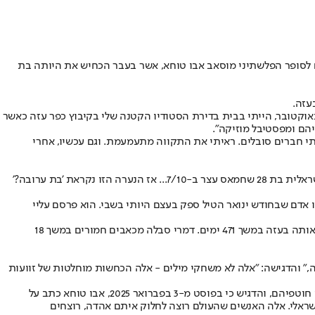
חד מפרסיהם היוקרתיים לסופר הפלשתיני מוסאב אבו טוחא, אשר בעבר הכחיש את היותה בת
עזה.
תה החזקה ששיתפה ברשת X, כתבה דמרי: "לחברי ועדת פרס שמי אמילי דמרי. הוחזקתי כבת ערובה בעזה למעלה מ-500 ימים. בבוקר ה-7 באוקטובר, הייתי בבית בדירת הסטודיו הקטנה שלי בקיבוץ כפר עזה כאשר
יתי פחות מאנושית. ראיתי חברים סובלים. ראיתי את התקווה מתעמעמת. וגם עכשיו, אחרי
אבו טוחא פרסם על דמרי ברשתות החברתיות ב-24 בינואר 2025, וכתב: "איך בכלל הנערה הזו נקראת בת ערובה?. זאת אמילי דמרי, חיילת בריטית-ישראלית בת 28 שחמאס עצר ב-7/10... אז הנערה הזו נקראת 'בת ערובה?'
אדם שבחודש ינואר הטיל ספק בעצם היותי בשבי. הוא פרסם עליי
דמרי בת ה-29 נפצעה מירי בידה במהלך התקפת ה-7 באוקטובר, מה שהוביל לאובדן שתי אצבעות. מחבלי חמאס הוציאו אותה בכוח מביתה והחזיקו אותה בעזה במשך 471 ימים. דמרי סבלה מכאבים חמורים במשך 18
 והדגישה: "אלה לא משחקי מילים - אלה הכחשות מוחלטות של זוועות
פוקס ניוז דיגיטל דיווח בעבר כי אבו טוחא הביע ספקנות לגבי ראיות המצביעות על כך שילדי ביבס - כפיר בן 9 החודשים ואריאל בן ה-4 - נהרגו על ידי חוטפיהם, והדגיש כי בפוסט מ-3 בפברואר 2025, אבו טוחא כתב על
ראלי. אלה האנשים שהעולם רוצה לחלוק איתם אהדה, רוצחים