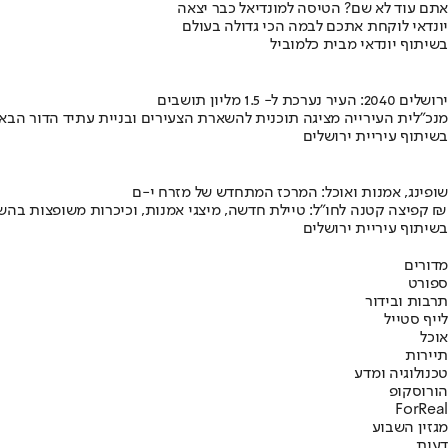
אתם עוד לא שם? הטיסה למונדיאל כבר יצאה
יונדאי לוקחת אתכם לבמה הכי גדולה בעולם
בשיתוף יונדאי מבית כלמוביל
ירושלים 2040: העיר נערכת ל- 1.5 מליון תושבים
מנכ"לית העירייה מציגה תוכנית להשארת הצעירים ובניית עתיד הדור הבא
בשיתוף עיריית ירושלים
שופינג, אמנות ואוכל: המרכז המתחדש של מזרח י-ם
קפיצה קטנה לחו"ל: טיילת חדשה, מיצגי אמנות, וכיכרות משופצות בהשקעה של 100 מיליון ₪
בשיתוף עיריית ירושלים
מדורים
ספורט
תרבות ובידור
לייף סטייל
אוכל
תיירות
טכנולוגיה ומדע
הורוסקופ
ForReal
מגזין השבוע
דעות