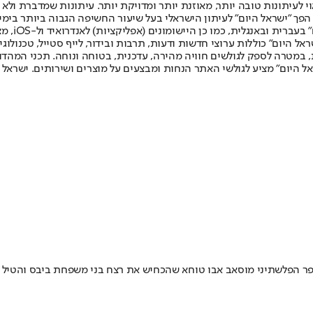
לעיתונות טובה יותר, מאוזנת יותר ומדויקת יותר. עיתונות שמדברת ולא צ
שלום. המהדורה המודפסת הראשונה פורסמה ב-30 ביולי 2007, וב-2010 הפך "ישראל היום" לעיתון הישראלי בעל שי
לחמנוביץ,
ל היום" כוללות ערוצי חדשות ודעות, תרבות ובידור, לייף סטייל, טכנולוגיה
ברית, במטרה לספק לגולשים חוויה מהירה, עדכנית, בטוחה ונוחה. תכני המה
ל היום" מציע לגולשי האתר הנחות ומבצעים על מוצרים ושירותים. ישראל 
היוקרתי לסופר הפלשתיני מוסאב אבו טוחא שהכחיש את רצח בני משפחת ביבס ו