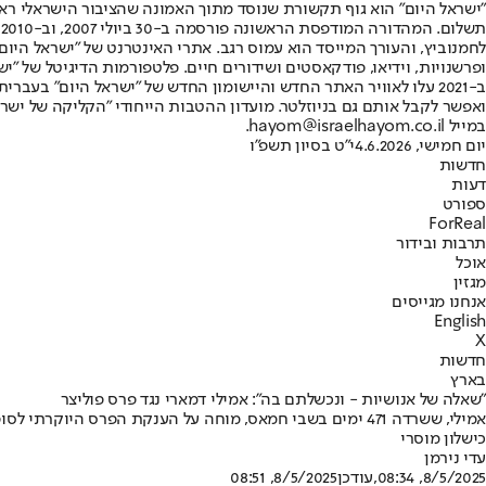
"ישראל היום" הוא גוף תקשורת שנוסד מתוך האמונה שהציבור הישראלי ראוי 
ת
ופרשנויות, וידיאו, פודקאסטים ושידורים חיים. פלטפורמות הדיגיטל של "ישרא
ב-2021 עלו לאוויר האתר החדש והיישומון החדש של "ישראל היום" בע
ואפשר לקבל אותם גם בניוזלטר. מועדון ההטבות הייחודי "הקליקה של ישרא
במייל hayom@israelhayom.co.il.
יום חמישי, 4.6.2026
י"ט בסיון תשפ"ו
חדשות
דעות
ספורט
ForReal
תרבות ובידור
אוכל
מגזין
אנחנו מגייסים
English
X
חדשות
בארץ
"שאלה של אנושיות - ונכשלתם בה": אמילי דמארי נגד פרס פוליצר
אמילי, ששרדה 471 ימים בשבי חמאס, מוחה על הענקת הפרס 
כישלון מוסרי
עדי נירמן
8/5/2025, 08:34
,עודכן
8/5/2025, 08:51