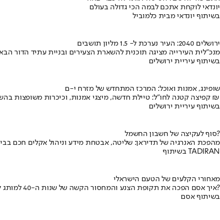
יונדאי לוקחת אתכם לבמה הכי גדולה בעולם
בשיתוף יונדאי מבית כלמוביל
ירושלים 2040: העיר נערכת ל- 1.5 מליון תושבים
מנכ"לית העירייה מציגה תוכנית להשארת הצעירים ובניית עתיד הדור הבא
בשיתוף עיריית ירושלים
שופינג, אמנות ואוכל: המרכז המתחדש של מזרח י-ם
קפיצה קטנה לחו"ל: טיילת חדשה, מיצגי אמנות, וכיכרות משופצות בהשקעה של 100 מיליון ₪
בשיתוף עיריית ירושלים
סוף לעקיצה של חשבון החשמל?
מהפכת האנרגיה של תדיראן: שליטה, אבטחת מידע וניהול אקלים חכם בבי
בשיתוף TADIRAN
מאחורי הקלעים של הטעם הישראלי
איך אסם הפכה את תקופת הצנע והמחסור הקשה של שנות ה-40 למותג לאומי?
בשיתוף אסם