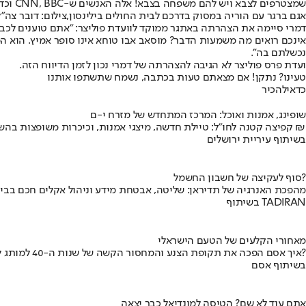
שמצטרפים לצבא ויש להם משפחה בצבא! אלה האנשים ש-CNN, BBC וכדומה מאנישים במאמרים ותוכניות טלוויזיה ומהדורות חדשות".
אגם ברגר עם הוריה במסוק בדרכם לבית החולים בילינסון,צילום: דובר צה"ל
דמרי סיימה את הצהרתה באתגר ממוקד לוועדת פוליצר: "אתם טוענים לכב
אינכם רואים מה משמעות הדבר? מוסאב אבו טוחא אינו סופר אמיץ. הוא המ
נכשלתם בה".
ועדת פרס פוליצר לא הגיבה להצהרתה של דמרי נכון לזמן הדיווח הזה.
טעינו? נתקן! אם מצאתם טעות בכתבה, נשמח שתשתפו אותנו
כדאי
להכיר
שופינג, אמנות ואוכל: המרכז המתחדש של מזרח י-ם
קפיצה קטנה לחו"ל: טיילת חדשה, מיצגי אמנות, וכיכרות משופצות בהשקעה של 100 מיליון ₪
בשיתוף עיריית ירושלים
סוף לעקיצה של חשבון החשמל?
מהפכת האנרגיה של תדיראן: שליטה, אבטחת מידע וניהול אקלים חכם בבי
בשיתוף TADIRAN
מאחורי הקלעים של הטעם הישראלי
איך אסם הפכה את תקופת הצנע והמחסור הקשה של שנות ה-40 למותג לאומי?
בשיתוף אסם
אתם עוד לא שם? הטיסה למונדיאל כבר יצאה