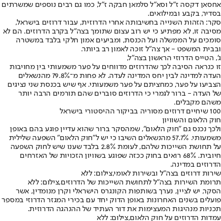
אחסאן דקסה ז"ל וסא"ל סלמאן חבקה ז"ל, כמו גם רבים נוספים שמשרתים
בסדיר, בקבע ובמילואים.
סקר: הזהות השנייה בחשיבותה אחרי הדרוזית, עבור דרוזים בישראל,
מסיבה זו, לא מפתיע כי יש רוב עצום שתומך בצה"ל בקרב הדרוזים. הם לא
סומכים על הממשלה ועל הכנסת, ומביעים אמון חלקי בלבד במשטרה
ובבית המשפט - אך צה"ל זוכה לאמון רב ביותר.
ג', הטייס הדרוזי הראשון בצה"ל,
זו כנראה הסיבה לכך שהדרוזים מדווחים על פער משמעותי בין מחויבות
העדה למדינה לבין יחס המדינה לעדה. לא פחות מ־79.8% מהנשאלים
הצביעו על פער, כמחציתם על פער משמעותי. אף שיש בכנסת שני נציגים
של העדה - ברור לגמרי כי הדרוזים סוברים שהם תורמים הרבה יותר
משהם מקבלים.
100 שיחיים דרוזים מסוריה בביקור ההיסטורי בישראל
חוק הלאום והשוויון
ולכך נכנס גם "חוק הלאום", שמהסקר ברור שהוא עדיין פוגע בהם באופן
משמעותי. 57.7% מהנשאלים השיבו כי יש ל"חוק הלאום" השפעה שלילית
על תחושת השייכות שלהם, לעומת 2.8% בלבד שענו שיש לחוק השפעה
חיובית. 68% רואים בחוק ככזה שפוגע בשוויון הזכויות של האזרחים
הדרוזים במדינה.
שירות דרוזים בצה"ל ובשירות לאומי,צילום: ללא
תרומת השירות בצה"ל לתחושת השייכות של הדרוזים,צילום: ללא
הסקר, יש לציין, נערך בשותפות הקונגרס הישראלי וקרן מנומדין, אשר
פועלים בשנים האחרונות באופן הדוק יחד עם בכירי המגזר הדרוזי במספר
תכניות מנהיגות המעצימות את דור העתיד של ההנהגה הדרוזית.
עמדות הדרוזים על חוק הלאום,צילום: ללא