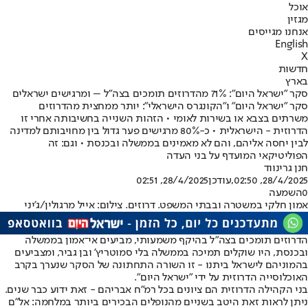
אוכל
מגזין
אנחנו מגייסים
English
X
חדשות
בארץ
סקר "ישראל היום": 71% מהדרוזים תומכים בצה"ל – ומרגישים ישראלים
סקר "ישראל היום" ו"הקונגרס הישראלי": יותר ממחצית מהדרוזים
משרתים בצבא או בשירות לאומי • הזהות השנייה בחשיבותה אחרי זו
הדרוזית - הישראלית • כ-80% מרגישים פער גדול בין מחויבותם למדינה
לבין יחסה אליהם, והם לא מאמינים בממשלה ובכנסת • וגם: זה
הפוליטיקאי המועדף על בני העדה
חנן גרינווד
28/4/2025, 02:50
,עודכן
28/4/2025, 02:51
0
השמעה
אמון חלקי במשטרה ובבתי המשפט. דרוזים. צילום: אייל מרגולין/ג'יני
הדרוזים תומכים בצה"ל בהיקף משמעותי, מביעים אי־אמון בממשלה
ובכנסת, היו שוקלים תמיכה בממשלה בלי סמוטריץ' ובן גביר, ומצביעים
בהמוניהם לישראל ביתנו - זו השורה התחתונה של הסקר שנערך בקרב
האוכלוסייה הדרוזית על ידי "ישראל היום".
בני הקהילה הדרוזית הם ציונים בכל רמ"ח אבריהם - זאת ידוע כבר שנים.
ניתן לראות זאת היטב בשניים מהנופלים הבכירים ביותר במלחמה: אל"ם