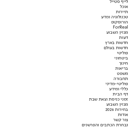
לייף סטייל
אוכל
תיירות
טכנולוגיה ומדע
הורוסקופ
ForReal
מגזין השבוע
דעות
חדשות בארץ
חדשות בעולם
פוליטי
ביטחוני
חינוך
בריאות
משפט
תחבורה
פוליטי-מדיני
כללי ומידע
דף הבית
זמני כניסת וצאת שבת
מגזין השבוע
בחירות 2026
אודות
צור קשר
נבחרת הכתבים והפרשנים