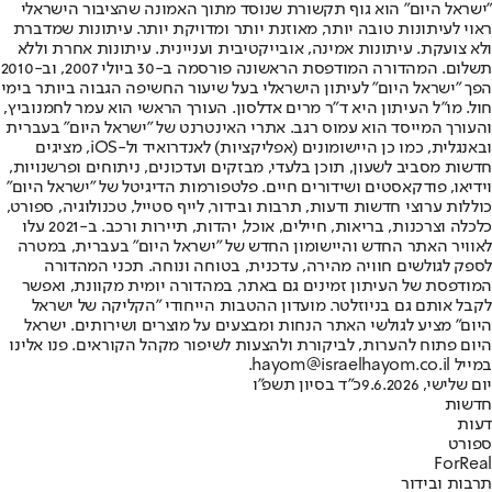
"ישראל היום" הוא גוף תקשורת שנוסד מתוך האמונה שהציבור הישראלי
ראוי לעיתונות טובה יותר, מאוזנת יותר ומדויקת יותר. עיתונות שמדברת
ולא צועקת. עיתונות אמינה, אובייקטיבית ועניינית. עיתונות אחרת וללא
תשלום. המהדורה המודפסת הראשונה פורסמה ב-30 ביולי 2007, וב-2010
הפך "ישראל היום" לעיתון הישראלי בעל שיעור החשיפה הגבוה ביותר בימי
חול. מו"ל העיתון היא ד"ר מרים אדלסון. העורך הראשי הוא עמר לחמנוביץ,
והעורך המייסד הוא עמוס רגב. אתרי האינטרנט של "ישראל היום" בעברית
ובאנגלית, כמו כן היישומונים (אפליקציות) לאנדרואיד ול-iOS, מציגים
חדשות מסביב לשעון, תוכן בלעדי, מבזקים ועדכונים, ניתוחים ופרשנויות,
וידיאו, פודקאסטים ושידורים חיים. פלטפורמות הדיגיטל של "ישראל היום"
כוללות ערוצי חדשות ודעות, תרבות ובידור, לייף סטייל, טכנולוגיה, ספורט,
כלכלה וצרכנות, בריאות, חיילים, אוכל, יהדות, תיירות ורכב. ב-2021 עלו
לאוויר האתר החדש והיישומון החדש של "ישראל היום" בעברית, במטרה
לספק לגולשים חוויה מהירה, עדכנית, בטוחה ונוחה. תכני המהדורה
המודפסת של העיתון זמינים גם באתר, במהדורה יומית מקוונת, ואפשר
לקבל אותם גם בניוזלטר. מועדון ההטבות הייחודי "הקליקה של ישראל
היום" מציע לגולשי האתר הנחות ומבצעים על מוצרים ושירותים. ישראל
היום פתוח להערות, לביקורת ולהצעות לשיפור מקהל הקוראים. פנו אלינו
במייל hayom@israelhayom.co.il.
יום שלישי, 9.6.2026
כ"ד בסיון תשפ"ו
חדשות
דעות
ספורט
ForReal
תרבות ובידור