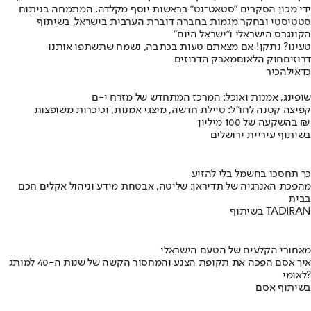
ידי מכון הסקרים "סטאט־נט" בראשות יוסף מקלדה, המתמחה בניתוח
סטטיסטי ובחקר מגמות בחברה דוברת הערבית בישראל, בשיתוף
הקונגרס הישראלי ו"ישראל היום"
טעינו? נתקן! אם מצאתם טעות בכתבה, נשמח שתשתפו אותנו
דרוזים
חוק הלאום
מאבק הדרוזים
כדאי
להכיר
שופינג, אמנות ואוכל: המרכז המתחדש של מזרח י-ם
קפיצה קטנה לחו"ל: טיילת חדשה, מיצגי אמנות, וכיכרות משופצות
בהשקעה של 100 מיליון ₪
בשיתוף עיריית ירושלים
כך תחסכו בחשמל בלי להזיע
מהפכת האנרגיה של תדיראן: שליטה, אבטחת מידע וניהול אקלים חכם
בבית
בשיתוף TADIRAN
מאחורי הקלעים של הטעם הישראלי
איך אסם הפכה את תקופת הצנע והמחסור הקשה של שנות ה-40 למותג
לאומי?
בשיתוף אסם