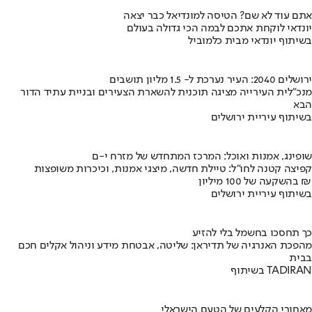
אתם עוד לא שם? הטיסה למונדיאל כבר יצאה
יונדאי לוקחת אתכם לבמה הכי גדולה בעולם
בשיתוף יונדאי מבית כלמוביל
ירושלים 2040: העיר נערכת ל- 1.5 מליון תושבים
מנכ"לית העירייה מציגה תוכנית להשארת הצעירים ובניית עתיד הדור
הבא
בשיתוף עיריית ירושלים
שופינג, אמנות ואוכל: המרכז המתחדש של מזרח י-ם
קפיצה קטנה לחו"ל: טיילת חדשה, מיצגי אמנות, וכיכרות משופצות
בהשקעה של 100 מיליון ₪
בשיתוף עיריית ירושלים
כך תחסכו בחשמל בלי להזיע
מהפכת האנרגיה של תדיראן: שליטה, אבטחת מידע וניהול אקלים חכם
בבית
בשיתוף TADIRAN
מאחורי הקלעים של הטעם הישראלי