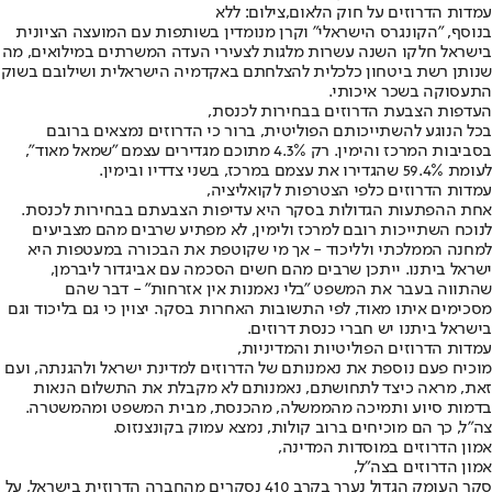
עמדות הדרוזים על חוק הלאום,צילום: ללא
בנוסף, "הקונגרס הישראלי" וקרן מנומדין בשותפות עם המועצה הציונית
בישראל חלקו השנה עשרות מלגות לצעירי העדה המשרתים במילואים, מה
שנותן רשת ביטחון כלכלית להצלחתם באקדמיה הישראלית ושילובם בשוק
התעסוקה בשכר איכותי.
העדפות הצבעת הדרוזים בבחירות לכנסת,
בכל הנוגע להשתייכותם הפוליטית, ברור כי הדרוזים נמצאים ברובם
בסביבות המרכז והימין. רק 4.3% מתוכם מגדירים עצמם "שמאל מאוד",
לעומת 59.4% שהגדירו את עצמם במרכז, בשני צדדיו ובימין.
עמדות הדרוזים כלפי הצטרפות לקואליציה,
אחת ההפתעות הגדולות בסקר היא עדיפות הצבעתם בבחירות לכנסת.
לנוכח השתייכות רובם למרכז ולימין, לא מפתיע שרבים מהם מצביעים
למחנה הממלכתי ולליכוד - אך מי שקוטפת את הבכורה במעטפות היא
ישראל ביתנו. ייתכן שרבים מהם חשים הסכמה עם אביגדור ליברמן,
שהתווה בעבר את המשפט "בלי נאמנות אין אזרחות" - דבר שהם
מסכימים איתו מאוד, לפי התשובות האחרות בסקר. יצוין כי גם בליכוד וגם
בישראל ביתנו יש חברי כנסת דרוזים.
עמדות הדרוזים הפוליטיות והמדיניות,
מוכיח פעם נוספת את נאמנותם של הדרוזים למדינת ישראל ולהגנתה, ועם
זאת, מראה כיצד לתחושתם, נאמנותם לא מקבלת את התשלום הנאות
בדמות סיוע ותמיכה מהממשלה, מהכנסת, מבית המשפט ומהמשטרה.
צה"ל, כך הם מוכיחים ברוב קולות, נמצא עמוק בקונצנזוס.
אמון הדרוזים במוסדות המדינה,
אמון הדרוזים בצה"ל,
סקר העומק הגדול נערך בקרב 410 נסקרים מהחברה הדרוזית בישראל, על