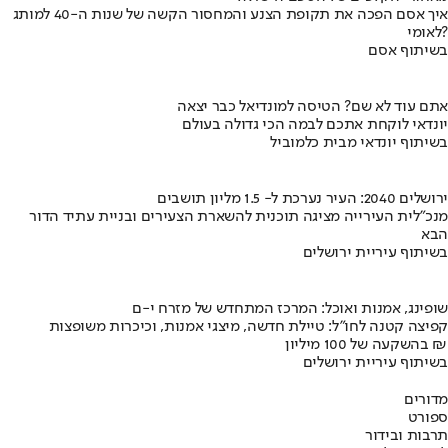
איך אסם הפכה את תקופת הצנע והמחסור הקשה של שנות ה-40 למותג
לאומי?
בשיתוף אסם
אתם עוד לא שם? הטיסה למונדיאל כבר יצאה
יונדאי לוקחת אתכם לבמה הכי גדולה בעולם
בשיתוף יונדאי מבית כלמוביל
ירושלים 2040: העיר נערכת ל- 1.5 מליון תושבים
מנכ"לית העירייה מציגה תוכנית להשארת הצעירים ובניית עתיד הדור
הבא
בשיתוף עיריית ירושלים
שופינג, אמנות ואוכל: המרכז המתחדש של מזרח י-ם
קפיצה קטנה לחו"ל: טיילת חדשה, מיצגי אמנות, וכיכרות משופצות
בהשקעה של 100 מיליון ₪
בשיתוף עיריית ירושלים
מדורים
ספורט
תרבות ובידור