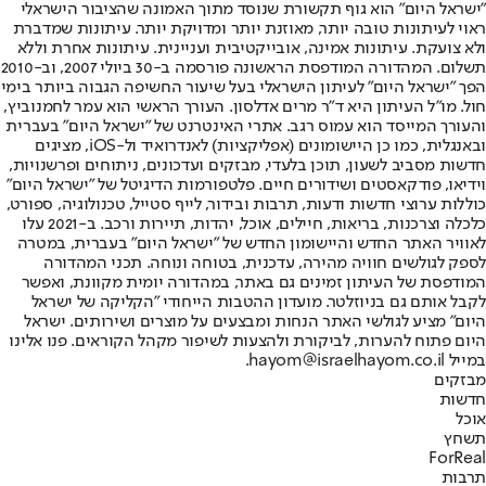
"ישראל היום" הוא גוף תקשורת שנוסד מתוך האמונה שהציבור הישראלי
ראוי לעיתונות טובה יותר, מאוזנת יותר ומדויקת יותר. עיתונות שמדברת
ולא צועקת. עיתונות אמינה, אובייקטיבית ועניינית. עיתונות אחרת וללא
תשלום. המהדורה המודפסת הראשונה פורסמה ב-30 ביולי 2007, וב-2010
הפך "ישראל היום" לעיתון הישראלי בעל שיעור החשיפה הגבוה ביותר בימי
חול. מו"ל העיתון היא ד"ר מרים אדלסון. העורך הראשי הוא עמר לחמנוביץ,
והעורך המייסד הוא עמוס רגב. אתרי האינטרנט של "ישראל היום" בעברית
ובאנגלית, כמו כן היישומונים (אפליקציות) לאנדרואיד ול-iOS, מציגים
חדשות מסביב לשעון, תוכן בלעדי, מבזקים ועדכונים, ניתוחים ופרשנויות,
וידיאו, פודקאסטים ושידורים חיים. פלטפורמות הדיגיטל של "ישראל היום"
כוללות ערוצי חדשות ודעות, תרבות ובידור, לייף סטייל, טכנולוגיה, ספורט,
כלכלה וצרכנות, בריאות, חיילים, אוכל, יהדות, תיירות ורכב. ב-2021 עלו
לאוויר האתר החדש והיישומון החדש של "ישראל היום" בעברית, במטרה
לספק לגולשים חוויה מהירה, עדכנית, בטוחה ונוחה. תכני המהדורה
המודפסת של העיתון זמינים גם באתר, במהדורה יומית מקוונת, ואפשר
לקבל אותם גם בניוזלטר. מועדון ההטבות הייחודי "הקליקה של ישראל
היום" מציע לגולשי האתר הנחות ומבצעים על מוצרים ושירותים. ישראל
היום פתוח להערות, לביקורת ולהצעות לשיפור מקהל הקוראים. פנו אלינו
במייל hayom@israelhayom.co.il.
מבזקים
חדשות
אוכל
תשחץ
ForReal
תרבות