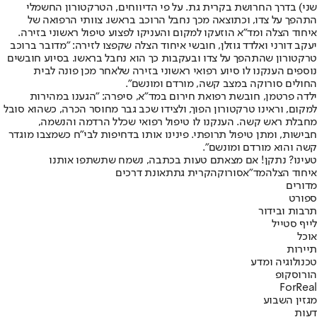
שני) בדרך החרושת בקרית גת. על פי הדיווחים, הטרקטורון החשמלי
התהפך על צדו, וכתוצאה מכך נחבל הרוכב בראשו. צוותי הרפואה של
איחוד הצלה ומד"א הוזעקו למקום והעניקו לפצוע טיפול ראשוני בזירה.
יעקב דורני ואלדד גוזלן, חובשי איחוד הצלה שקפצו לזירה: "מדובר ברוכב
טרקטורון שהתהפך על צדו ובעקבות כך הוא נחבל בראשו. בסיוע חובשים
נוספים הענקנו לו סיוע רפואי ראשוני בזירה שלאחר מכן פונה לבית
החולים סורוקה במצב קשה, מורדם ומונשם".
ילדה פרטמן, חובשת רפואת חירום במד"א, סיפרה: "הגענו במהירות
למקום, וראינו טרקטורון הפוך, ולצידו שכב גבר מחוסר הכרה, כשהוא סובל
מחבלת ראש קשה. הענקנו לו טיפול רפואי שכלל הרדמה והנשמה,
חבישות, ומתן טיפול תרופתי. פינינו אותו בדחיפות לבי"ח כשמצבו מוגדר
קשה והוא מורדם ומונשם".
טעינו? נתקן! אם מצאתם טעות בכתבה, נשמח שתשתפו אותנו
איחוד הצלה
מד"א
סורוקה
קרית גת
תאונת דרכים
מדורים
ספורט
תרבות ובידור
לייף סטייל
אוכל
תיירות
טכנולוגיה ומדע
הורוסקופ
ForReal
מגזין השבוע
דעות