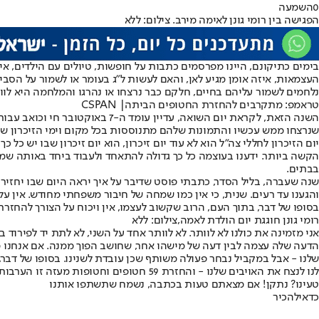
0
השמעה
הפגישה בין רומי גונן לאימה מירב. צילום: ללא
בימים כתיקונם, היינו מפרסמים כתבות על חופשות, טיולים עם הילדים, איך
נלחמים לשמור עליהם בחיים, חלקם כבר נרצחו או נהרגו והמלחמה היא לוו
טראמפ: מתקרבים להחזרת החטופים הביתה| CSPAN
השנה הזאת, לקראת יום השואה, ע
שנרצחו ממש עכשיו והתמונות שלהם מתנוססות בכל מקום וימי הזיכרון ש
יום הזיכרון לחללי צה"ל הוא לא עוד יום זיכרון, הוא יום זיכרון שבו יש כ
הקשה ביותר. ידענו בעוצמה כל כך גדולה להתאחד ולעבוד ביחד באותה שמ
בבתים.
שנה שעברה, בליל הסדר, כתבתי פוסט שדיבר על איך יראה היום שבו יחזירו
והגענו עד רעים. שנית, כי אין כמו שמחה של חיבור משפחתי מחודש. אין ע
בסופו של דבר, בתוך העם, הרוב שקשוב לעצמו, אין ויכוח על הצורך להחזרת
רומי גונן חוגגת יום הולדת לאמה,צילום: ללא
אני מזמינה את כולנו לא לוותר. לא לוותר אחד על השני, לא לתת יד לפירוד
הדעה שלה עצמה לבין דעה של מישהו אחר, שחושב הפוך ממנה. אם אנחנו מב
שלנו - אבל במקביל נבחר פעולה משותף שכן עובדת לשנינו. בסופו של דבר,
לנו לנצח את האויבים שלנו - והחזרת 59 חטופים וחטופות מעזה זו הערבות ההדדית שלנו וזה הניצחון האמיתי.
טעינו? נתקן! אם מצאתם טעות בכתבה, נשמח שתשתפו אותנו
כדאי
להכיר