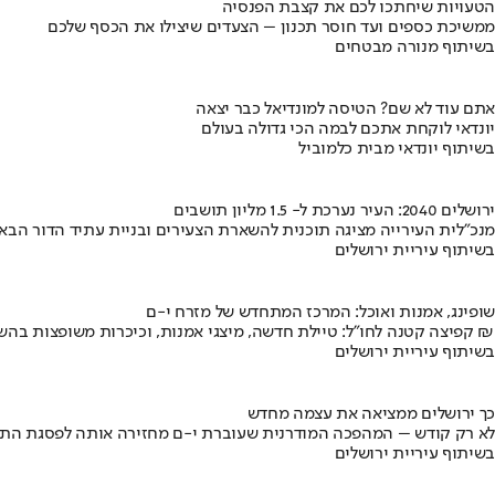
הטעויות שיחתכו לכם את קצבת הפנסיה
ממשיכת כספים ועד חוסר תכנון – הצעדים שיצילו את הכסף שלכם
בשיתוף מנורה מבטחים
אתם עוד לא שם? הטיסה למונדיאל כבר יצאה
יונדאי לוקחת אתכם לבמה הכי גדולה בעולם
בשיתוף יונדאי מבית כלמוביל
ירושלים 2040: העיר נערכת ל- 1.5 מליון תושבים
מנכ"לית העירייה מציגה תוכנית להשארת הצעירים ובניית עתיד הדור הבא
בשיתוף עיריית ירושלים
שופינג, אמנות ואוכל: המרכז המתחדש של מזרח י-ם
קפיצה קטנה לחו"ל: טיילת חדשה, מיצגי אמנות, וכיכרות משופצות בהשקעה של 100 מיליון ₪
בשיתוף עיריית ירושלים
כך ירושלים ממציאה את עצמה מחדש
לא רק קודש – המהפכה המודרנית שעוברת י-ם מחזירה אותה לפסגת התי
בשיתוף עיריית ירושלים