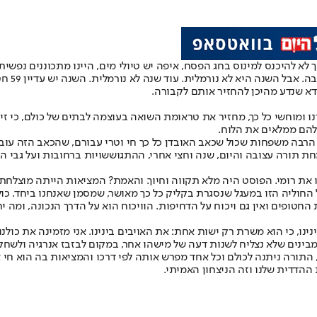
 לא להיכנס למינוס בחג הפסח, איפה יש טיולי מים, היינו מתכוננים נפשית
העצמאות
דא שנדע מהיכן להחזיר אותם לקבורה.
דיין עומד ה-7 באוקטובר חי וכואב עבורנו ומוחשי כל כך, מחזיר את טראומת השואה בעוצמה לבת
להם ממלאים את הלוח.
ל כך הרבה משפחות שכול שכאב האובדן כל כך חי וטרי עבורם, שהכאב הזה עוב
חת תורה עצובה והיום, שנה וחצי אחרי, ההתגוששויות ברחובות ועל גבי 
 את רומי. הפוסט היה מלא תקווה וחיוך. והאמת? המציאות הייתה מוצלחת 
ל החוליה הזו במעגל שנסגרת בקליק כל כך מאושר, שמסמן שאנחנו ביחד. כ
 החטופים ואין גם ויכוח על הדחיפות. הוויכוח הוא על הדרך הנכונה, ומה 
 בינינו, כי הוא משרת רק ישות אחת: את האויבים בינינו. אני מזמינה את 
ינים שלא נצליח לשנות דעה של מישהו אחר, במקום לבזבז אנרגיה ולשחק ל
 התורה ניתנה לכולם וכל אחד מפרש אותה לפי דרכו והמציאות בה הוא חי 