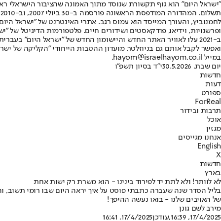
"ישראל היום" הוא גוף תקשורת שנוסד מתוך האמונה שהציבור הישראלי ראוי 
ת
ופרשנויות, וידיאו, פודקאסטים ושידורים חיים. פלטפורמות הדיגיטל של "ישרא
ב-2021 עלו לאוויר האתר החדש והיישומון החדש של "ישראל היום" בע
ואפשר לקבל אותם גם בניוזלטר. מועדון ההטבות הייחודי "הקליקה של ישרא
במייל hayom@israelhayom.co.il.
יום שבת, 30.5.2026
י"ד בסיון תשפ"ו
חדשות
דעות
ספורט
ForReal
תרבות ובידור
אוכל
מגזין
אנחנו מגייסים
English
X
חדשות
בארץ
לא לוותר! ולא לתת יד לפירוד בינינו - הוא משרת רק ישות אחת
בליל הסדר שנה שעברה כתבתי פוסט על איך יראה היום שבו רומי תשוב, וה
של האויבים שלנו - בואו נעשה ההיפך!
מירב לשם גונן
17/4/2025, 16:39
,עודכן
17/4/2025, 16:41