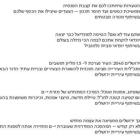
הטעויות שיחתכו לכם את קצבת הפנסיה
ממשיכת כספים ועד חוסר תכנון – הצעדים שיצילו את הכסף שלכם
בשיתוף מנורה מבטחים
אתם עוד לא שם? הטיסה למונדיאל כבר יצאה
יונדאי לוקחת אתכם לבמה הכי גדולה בעולם
בשיתוף יונדאי מבית כלמוביל
ירושלים 2040: העיר נערכת ל- 1.5 מליון תושבים
מנכ"לית העירייה מציגה תוכנית להשארת הצעירים ובניית עתיד הדור הבא
בשיתוף עיריית ירושלים
שופינג, אמנות ואוכל: המרכז המתחדש של מזרח י-ם
קפיצה קטנה לחו"ל: טיילת חדשה, מיצגי אמנות, וכיכרות משופצות בהשקעה של 100 מיליון ₪
בשיתוף עיריית ירושלים
כך ירושלים ממציאה את עצמה מחדש
לא רק קודש – המהפכה המודרנית שעוברת י-ם מחזירה אותה לפסגת התי
בשיתוף עיריית ירושלים