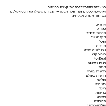
הטעויות שיחתכו לכם את קצבת הפנסיה
ממשיכת כספים ועד חוסר תכנון – הצעדים שיצילו את הכסף שלכם
בשיתוף מנורה מבטחים
מדורים
ספורט
תרבות ובידור
לייף סטייל
אוכל
תיירות
טכנולוגיה ומדע
הורוסקופ
ForReal
מגזין השבוע
דעות
חדשות בארץ
חדשות בעולם
פוליטי
ביטחוני
חינוך
בריאות
משפט
תחבורה
פוליטי-מדיני