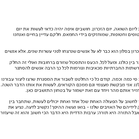
 ליום השואה, יום הזכרון, חושבים איפה יהיה כדאי לעשות את יום
, איזה אומן מגיע לאן, והאם לעשות ל"ג בעומר או לשמור על הסביבה. אבל השנה היא לא נורמלית. עוד שנה לא נורמלית. השנה יש עדיין 59 חטופים וחטופות, שמוחזקים בידי החמאס, חלקם עדיין בחיים ואנחנו
ים של כולם, כי זיכרון בסלון הוא כבר לא על אנשים שנרצחו לפני עשרות שנים, אלא אנשים
ר בין כולנו. ומעל לכל, הכעס והתסכול שזורם ברחובות ואולי זה החלק
הרשתות החברתיות מכאיבות וגורמות לכל כך הרבה אנשים להסתגר
פי כמה וכמה. קודם כל כי החלטנו לשבור את המסגרת שרצו ליצור עבורנו
ולנו. אני מבקשת מעצמי וגם ממכם הקוראים, לעשות את אותו הדבר השנה.
יחזיר אותם מהר ויחד עם זאת ישמור על בטחון התושבים כאן.
כולנו לחשוב על הפעולה האחת שכל אחד ואחת יכולים לעשות, שתחבר בין
ידיהם של האויבים שלנו - בואו נעשה ההיפך! נקשיב לדעה, נציע את
אבל התורה היא תורה: ערבות הדדית היא הדבר הכי חשוב והוא זה שיעזור