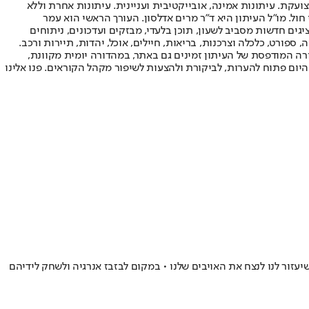
ועקת. עיתונות אמינה, אובייקטיבית ועניינית. עיתונות אחרת וללא
עור החשיפה הגבוה ביותר בימי חול. מו"ל העיתון היא ד"ר מרים אדלסון. העורך הראשי הוא עמר
 והעורך המייסד הוא עמוס רגב. אתרי האינטרנט של "ישראל היום" בעברית ובאנגלית, כמו כן היישומונים (אפליקציות) לאנדרואיד ול-iOS, מציגים חדשות מסביב לשעון, תוכן בלעדי, מבזקים ועדכונים, ניתוחים
, ספורט, כלכלה וצרכנות, בריאות, חיילים, אוכל, יהדות, תיירות ורכב.
דורה המודפסת של העיתון זמינים גם באתר, במהדורה יומית מקוונת,
היום פתוח להערות, לביקורת ולהצעות לשיפור מקהל הקוראים. פנו אלינו
זור לנו לנצח את האויבים שלנו • במקום לבזבז אנרגיה ולשחק לידיהם