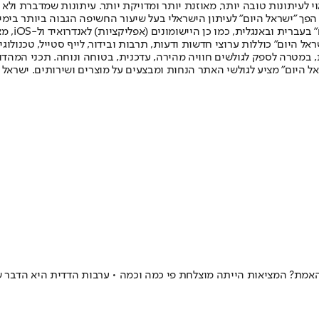
לעיתונות טובה יותר, מאוזנת יותר ומדויקת יותר. עיתונות שמדברת ולא צ
שלום. המהדורה המודפסת הראשונה פורסמה ב-30 ביולי 2007, וב-2010 הפך "ישראל היום" לעיתון הישראלי בעל שי
לחמנוביץ,
ל היום" כוללות ערוצי חדשות ודעות, תרבות ובידור, לייף סטייל, טכנולוגיה
ברית, במטרה לספק לגולשים חוויה מהירה, עדכנית, בטוחה ונוחה. תכני המה
ל היום" מציע לגולשי האתר הנחות ומבצעים על מוצרים ושירותים. ישראל 
אמת? המציאות הייתה מוצלחת פי כמה וכמה • ערבות הדדית היא הדבר שיע