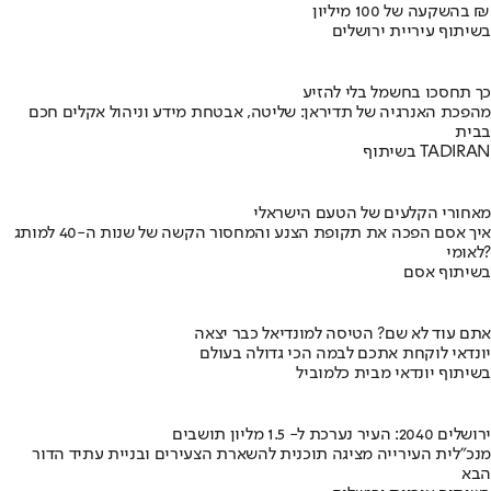
בהשקעה של 100 מיליון ₪
בשיתוף עיריית ירושלים
כך תחסכו בחשמל בלי להזיע
מהפכת האנרגיה של תדיראן: שליטה, אבטחת מידע וניהול אקלים חכם
בבית
בשיתוף TADIRAN
מאחורי הקלעים של הטעם הישראלי
איך אסם הפכה את תקופת הצנע והמחסור הקשה של שנות ה-40 למותג
לאומי?
בשיתוף אסם
אתם עוד לא שם? הטיסה למונדיאל כבר יצאה
יונדאי לוקחת אתכם לבמה הכי גדולה בעולם
בשיתוף יונדאי מבית כלמוביל
ירושלים 2040: העיר נערכת ל- 1.5 מליון תושבים
מנכ"לית העירייה מציגה תוכנית להשארת הצעירים ובניית עתיד הדור
הבא