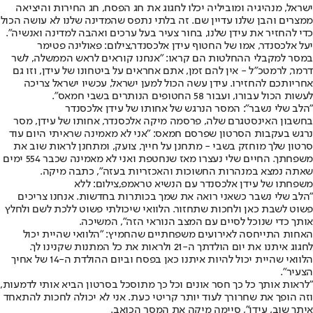
ישראל, מנהיגיה ומוביליה יכלו לחגוג את חג הפסח, חג החירות והיציאה
ממצרים והבן שלנו עדיין שם. זה בלתי נתפס שהמדינה שלנו לא עושה הכול
כדי להחזיר את עידן שלנו, בחור צעיר בעל ערכים ואהבה למדינה ואנשיה".
יעל אלכסנדר, אמו של החטוף עידן אלכסנדר,צילום: פאולינה פטימר
במסר למקבלי ההחלטות הם קראו: "אנחנו קוראים לראש הממשלה, לשר
דרמר, לרמטכ"ל - אין להם זמן, אתם אחראים על ביטחונו של עידן, וזו גם
אחריותכם להחזירו. עידן עשה הכול למען ישראל, עכשיו ישראל צריכה
לעשות הכול עבורו, ועבור 58 החטופים הנותרים בשבי חמאס".
"הלב שלי נשבר": המסר הנרגש של אחותו של עידן אלכסנדר
בחשבון האינסטגרם שלה, פרסמה מיקה אלכסנדר, אחותו של עידן, מסר
נרגש בעקבות הסרטון שפרסם חמאס: "אני לא מאמינה שראיתי היום עוד
סרטון שלך מוחזק בשבי - מתחנן על חייך, צועק, ומתחנן לראות שוב את
משפחתך. החיים שלי נעצרו מאז שנחטפת ואני לא מאמינה שכבר 554 ימים
שאתה נמצא במנהרות החשוכות והאכזריות בעזה", כתבה מיקה.
משפחתו של עידן אלכסנדר עם הנשיא טראמפ,צילום: ללא
"הלב שלי נשבר כשאני רואה את שמך בכותרות בחדשות. אנחנו צריכים
פשוט לשבת כאן ולחכות שתחזור. הלוואי שיכולתי פשוט ללכת לשם ולחלץ
אותך כדי שנוכל לסיים עם המצב הנוראי הזה", המשיכה.
האחות התייחסה לאירועים משפחתיים שהחמיץ: "הלוואי שהיית יכול
לחגוג איתנו את יום הולדתך ה-21 ולראות את כל המתנות שקנינו לך.
הלוואי שהיית יכול להיות איתנו כאן בפסח וביום ההולדת ה-14 של אחיך
הצעיר".
"לראות אותך כל כך חסר אונים וכל כך מתוסכל בסרטון הביא אותי לדמעות,
וזה הופך את שחרורך לעוד יותר קריטי כעת. אני לא יכולה לחכות להתאחד
איתך שוב, עידן", סיימה מיקה את המסר הכואב.