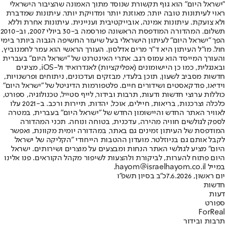
"ישראל היום" הוא גוף תקשורת שנוסד מתוך האמונה שהציבור הישראלי
ראוי לעיתונות טובה יותר, מאוזנת יותר ומדויקת יותר. עיתונות שמדברת
ולא צועקת. עיתונות אמינה, אובייקטיבית ועניינית. עיתונות אחרת וללא
תשלום. המהדורה המודפסת הראשונה פורסמה ב-30 ביולי 2007, וב-2010
הפך "ישראל היום" לעיתון הישראלי בעל שיעור החשיפה הגבוה ביותר בימי
חול. מו"ל העיתון היא ד"ר מרים אדלסון. העורך הראשי הוא עמר לחמנוביץ,
והעורך המייסד הוא עמוס רגב. אתרי האינטרנט של "ישראל היום" בעברית
ובאנגלית, כמו כן היישומונים (אפליקציות) לאנדרואיד ול-iOS, מציגים
חדשות מסביב לשעון, תוכן בלעדי, מבזקים ועדכונים, ניתוחים ופרשנויות,
וידיאו, פודקאסטים ושידורים חיים. פלטפורמות הדיגיטל של "ישראל היום"
כוללות ערוצי חדשות ודעות, תרבות ובידור, לייף סטייל, טכנולוגיה, ספורט,
כלכלה וצרכנות, בריאות, חיילים, אוכל, יהדות, תיירות ורכב. ב-2021 עלו
לאוויר האתר החדש והיישומון החדש של "ישראל היום" בעברית, במטרה
לספק לגולשים חוויה מהירה, עדכנית, בטוחה ונוחה. תכני המהדורה
המודפסת של העיתון זמינים גם באתר, במהדורה יומית מקוונת, ואפשר
לקבל אותם גם בניוזלטר. מועדון ההטבות הייחודי "הקליקה של ישראל
היום" מציע לגולשי האתר הנחות ומבצעים על מוצרים ושירותים. ישראל
היום פתוח להערות, לביקורת ולהצעות לשיפור מקהל הקוראים. פנו אלינו
במייל hayom@israelhayom.co.il.
יום ראשון, 7.6.2026
כ"ב בסיון תשפ"ו
חדשות
דעות
ספורט
ForReal
תרבות ובידור