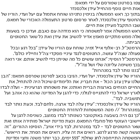
צפו בסרטון שפורסם על ידי חמאס:
אות חיים נוסף מהחייל עידן אלכסנדר
בתוך כך, ראש הממשלה בנימין נתניהו שוחח אתמול עם יעל ועדי, הוריו של
החטוף עידן אלכסנדר, לאחר פרסום סרטון התעמולה האכזרי של חמאס,
שבו התקבל מעידן אות חיים.
ראש הממשלה אמר למשפחה כי הוא מזדהה עם כאבם, ועדכן כי בשעות
אלה ממש מתקיים מאמץ אדיר להשיב את עידן ואת כל שאר החטופים
הביתה.
הרמטכ״ל, רב-אלוף אייל זמיר, שוחח עם הוריו של עידן: "בכל רגע ובכל
פעולה שצה״ל עושה, החטופים לנגד עיניי מפקדי צה״ל וחייליו כולם".
הרמטכ״ל הוסיף: ״אנחנו עושים כל מה שניתן כדי להשיב אותם. אני רואה
בכך משימה עליונה שלי ושל צה״ל".
"בננו נותר לבד במנהרות"
הוריו של עידן אלכסנדר, יעל ועדי, הגיבו בכאב לסרטון שפרסם חמאס: "הבן
שלנו עידן עזב הכול - את חבריו, את הלימודים שיכול היה להתחיל, את
החיים הנוחים בארצות הברית ואותנו, את משפחתו הגרעינית - ועלה לבדו
לארץ ישראל כדי להתגייס לגולני, כדי להגן על המדינה שהוא כה אוהב ועל
תושביה. לבד".
הוריו של עידן אלכסנדר: ״עידן עלה לבד ארצה, נלחם לבד, וכעת נותר לבד
במנהרות״ // מטה המשפחות להחזרת החטופים
"כך גם היה בשבעה באוקטובר כשנותר לבדו במוצב, כשניסה להגן על
יישובי העוטף מול מחבלי החמאס. וכעת מדינת ישראל מותירה אותו ואת
שאר החטופים לבד - לבד במנהרות, לבד בידי אויב", הוסיפו ההורים. "זה
נעשה קשה מרגע לרגע. רואים את זה עליו, רואים את הפחד, את הייאוש".
המשפחה התייחסה לחג שחלף: "555 ימים, כבר יותר משנה וחצי ומדינת