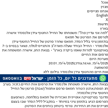
אוכל
מגזין
אנחנו מגייסים
English
X
חדשות
בארץ
"למה אני עדיין פה?": משפחתו של החייל החטוף עידן אלכסנדר אישרה
לפרסם את הסרטון של חמאס
בתזמון ציני בליל הסדר, חמאס שחרר סרטון של החייל החטוף עידן
אלכסנדר • החייל הבודד שעלה מארה"ב והתגייס לגולני, נשאר בבסיס ב-7
באוקטובר למרות שאמו ביקרה בארץ" • בצאת החג, אישרה המשפחה את
פרסום אות החיים
מערכת היום
13/4/2025, 16:46
,עודכן
13/4/2025, 20:01
0
השמעה
אות חיים מהחטוף עידן אלכסנדר. צילום: ללא
בצאת החג, אישרה משפחת אלכסנדר את פרסום אות החיים.
כזכור, בערב
חג הפסח,
ארגון הטרור חמאס פרסם אתמול (שבת) סרטון של החייל
החטוף עידן אלכסנדר
.
מדובר בפרקטיקה אופיינית ואכזרית של חמאס במלחמה, כשהפעם
הפרסום הגיע בתזמון ציני במיוחד - במקביל לליל הסדר שבו בעצם
מציינים את חג החירות. גורמי ביטחון בוחנים את הסרטון.