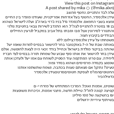
View this post on Instagram
A post shared by mika 🍊 (@mika.alxn)
עלה לבד והתגייס, נחטף מהש.ג
עידן אלכסנדר, החטוף בעל אזרחות אמריקנית, שעודנו מוגדר בין החיים
נמצא בשבי החמאס. אלכסנדר גדל בניו ג׳רזי בארה״ב ועלה לישראל כשהוא
בן 18 במטרה להתגייס לצה״ל. הוא התנדב לשירות צבאי בחטיבת גולני
והתגורר לסירוגין אצל סבו וסבתו בתל אביב במקביל לגרעין החיילים
הבודדים בקיבוץ חצור.
משפחתו על עידן אלכסנדר,צילום: ללא
באותה שבת של ה-7 באוקטובר בחר להישאר בבסיס למרות שאמו יעל
שהתה בביקור מולדת בישראל וכחייל בודד זכאי היה לצאת לחופשה, אולם
עידן בחר להישאר את אותו סוף שבוע של שמחת תורה בבסיס לצד חבריו
ליחידה. עם פרוץ המתקפה עוד הספיק לשוחח עם אמו יעל ולעדכן אותה
שנפגע בקסדה מרסיסים ושהוא בסדר גמור.
טעינו? נתקן! אם מצאתם טעות בכתבה, נשמח שתשתפו אותנו
החטופים
המו"מ לעסקת חטופים
סרטון
עידן אלכסנדר
כדאי
להכיר
שופינג, אמנות ואוכל: המרכז המתחדש של מזרח י-ם
קפיצה קטנה לחו"ל: טיילת חדשה, מיצגי אמנות, וכיכרות משופצות
בהשקעה של 100 מיליון ₪
בשיתוף עיריית ירושלים