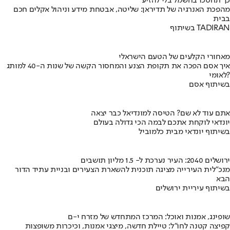
כך תחסכו בחשמל בלי להזיע
מהפכת האנרגיה של תדיראן: שליטה, אבטחת מידע וניהול אקלים חכם
בבית
בשיתוף TADIRAN
מאחורי הקלעים של הטעם הישראלי
איך אסם הפכה את תקופת הצנע והמחסור הקשה של שנות ה-40 למותג
לאומי?
בשיתוף אסם
אתם עוד לא שם? הטיסה למונדיאל כבר יצאה
יונדאי לוקחת אתכם לבמה הכי גדולה בעולם
בשיתוף יונדאי מבית כלמוביל
ירושלים 2040: העיר נערכת ל- 1.5 מליון תושבים
מנכ"לית העירייה מציגה תוכנית להשארת הצעירים ובניית עתיד הדור
הבא
בשיתוף עיריית ירושלים
שופינג, אמנות ואוכל: המרכז המתחדש של מזרח י-ם
קפיצה קטנה לחו"ל: טיילת חדשה, מיצגי אמנות, וכיכרות משופצות