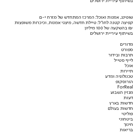
בשיתוף עיריית ירושלים
שופינג, אמנות ואוכל: המרכז המתחדש של מזרח י-ם
קפיצה קטנה לחו"ל: טיילת חדשה, מיצגי אמנות, וכיכרות משופצות
בהשקעה של 100 מיליון ₪
בשיתוף עיריית ירושלים
מדורים
ספורט
תרבות ובידור
לייף סטייל
אוכל
תיירות
טכנולוגיה ומדע
הורוסקופ
ForReal
מגזין השבוע
דעות
חדשות בארץ
חדשות בעולם
פוליטי
ביטחוני
חינוך
בריאות