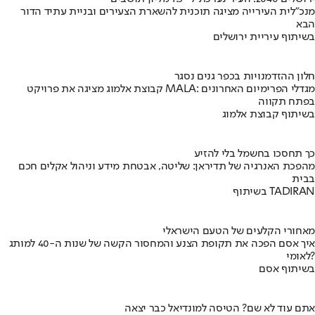
מנכ"לית העירייה מציגה תוכנית להשארת הצעירים ובניית עתיד הדור
הבא
בשיתוף עיריית ירושלים
חלון ההזדמנויות בכפר גנים נסגר
קבוצת אלמוג מציגה את פרויקט MALA: מגדלי הפרימיום האחרונים
בפתח תקווה
בשיתוף קבוצת אלמוג
כך תחסכו בחשמל בלי להזיע
מהפכת האנרגיה של תדיראן: שליטה, אבטחת מידע וניהול אקלים חכם
בבית
בשיתוף TADIRAN
מאחורי הקלעים של הטעם הישראלי
איך אסם הפכה את תקופת הצנע והמחסור הקשה של שנות ה-40 למותג
לאומי?
בשיתוף אסם
אתם עוד לא שם? הטיסה למונדיאל כבר יצאה