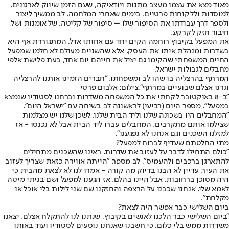
מאוד מצא את עצמו מעצב מתנות ויודאיקה, שעם הזמן שיווק לארגונים,
למוסדות וללקוחות פרטיים. בימים שאחרי המלחמה, לב ממשיך ליצור
ולספר דרך עבודתו את הסיפור שלו – סיפור של קליטה, של אומנות ושל
חיבור חזק לקרקע.
את המפעל בקיבוץ רוחמה הקים יחד עם אחותו אדל, המתגוררת אף היא
בשדרות ומנהלת איתו את העסק. אלא שהשניים מעולם לא חלמו שמפעל
החיים המשפחתי שהקימו גם יציל את חייהם יום אחד, בעת פלישת אלפי
מחבלים לגבולות ישראל.
המרתף בהרצליה בו שהו לב ומשפחתו. "חברים הזמינו אותנו להרצליה
וגרנו אצלם שבועיים במרתף",צילום: אלבום פרטי
"ב-8 באוקטובר לקחתי את כל המשפחה משדרות וברחנו לסטודיו שנמצא
במפעל", מספר היום (רביעי) לראשונה לב בשיחה עם "ישראל היום".
"המחבלים היו בשכונה שלנו וליד הבית שלנו, לשכן שלנו יש מצלמות
שצילמו אותם מתקרבים. המחבלים עברו ליד הבית אבל לא נכנסו - אז
למזלנו השכנים וגם אנחנו לא נפגענו".
מתי החלטתם שעדיף לברוח למפעל?
"כולם התחילו לדבר על לעזוב את שדרות, ראינו שהשכנים מתחילים
להתארגן ברכבים ולהעמיס", לב מספר. "הייתה אווירה כזאת שצריך לעזוב
את העיר. עדיין לא הבנו בדיוק מה קורה - אמרו לנו לא לצאת מהבית כי
היה מסוכן ברחובות, אבל היינו בהלם. אז הגענו למפעל ושם בניתי מיטה
לאמא שלי, אנחנו שכבנו על הרצפה והחזקנו שם שני לילות בלי אוכל או
מקלחת".
ביום השלישי כבר אפשר היה לצאת?
"ביום השלישי כבר הלכנו לאנשים בקיבוץ, שנתנו לנו להתקלח אצלם. יצאנו
משדרות ממש בלי כלום, כי חשבנו שאנחנו נוסעים לסטודיו ועוד באותו