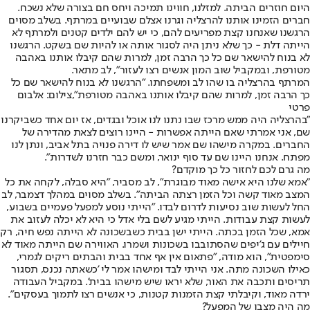
היום חוזרים הביתה. למזלנו, חווינו תמיכה ויחס חם בצורה שלא נשכח.
חברים הזמינו אותנו להרצליה וגרנו אצלם שבועיים במרתף. בשלב מסוים
הרגשנו שאנחנו קצת מפריעים להם, כי יש להם ילדים קטנים ולמרתף לא
הייתה דלת - כך שלא ניתן היה לסגור אותה או להיות שם בשקט. הרגשנו
לא בנוח להישאר שם כל כך הרבה זמן, למרות שהם קיבלו אותנו באהבה
מטורפת, ובמקביל שוב המון אנשים רצו לעזור", לב מתאר.
המרתף בהרצליה בו שהו לב ומשפחתו. "הרגשנו לא בנוח להישאר שם כל
כך הרבה זמן, למרות שהם קיבלו אותנו באהבה מטורפת",צילום: אלבום
פרטי
"בהרצליה היה ממש מרכז שבו נתנו לנו אוכל ובגדים, אז יום אחד כשביקרנו
שם, אני אמרתי שאם הייתה אפשרות - היינו רוצים לצאת מהדירה של
החברים. במקרה מישהו שם אמר שיש לו דירה פנויה בתל אביב, ונתן לנו
מפתח. אנחנו היינו שם עד סוף ינואר, ומשם כבר חזרנו לשדרות".
מה גרם לכם לחזור כל כך מוקדם?
"אמא שלנו היא אישה מאוד מבוגרת", לב מסביר, "היא סבלה, לקחה את כל
המצב מאוד קשה וכל הזמן רצתה הביתה". בשלב מסוים במהלך דצמבר, לב
החל לעשות שוב נסיעות לדרום לבדו. "הייתי נוסע למפעל פעמיים בשבוע,
לעשות קצת עבודות. הייתי מגיע לשם בלי אדל כי היא לא יכלה לעזוב את
אמא, שכל הזמן בכתה. הייתי ישן בבית כשבשכונה לא הייתה נפש חיה, רק
חיילים עם ג'יפים שהסתובבו בשכונות ושמרו. האווירה שם הייתה מאוד לא
סימפטית", הוא מודה, "פתאום אין אף אחד בבית והבתים ריקים לגמרי,
כאילו השכונה מתה. אני הייתי לבד ומישהו אמר לי 'כשאתה נכנס, תסגור
תריסים ותכבה את האור, שלא יראו שיש מישהו בבית'. במקביל העבודה
ירדה מאוד, וקיבלתי קצת הזמנות קטנות, כי אנשים רצו לתמוך בעסקים".
מה היה מצבו של המפעל?