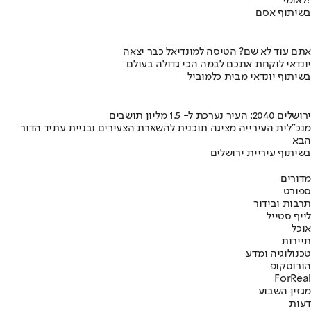
לאומי?
בשיתוף אסם
אתם עוד לא שם? הטיסה למונדיאל כבר יצאה
יונדאי לוקחת אתכם לבמה הכי גדולה בעולם
בשיתוף יונדאי מבית כלמוביל
ירושלים 2040: העיר נערכת ל- 1.5 מליון תושבים
מנכ"לית העירייה מציגה תוכנית להשארת הצעירים ובניית עתיד הדור
הבא
בשיתוף עיריית ירושלים
מדורים
ספורט
תרבות ובידור
לייף סטייל
אוכל
תיירות
טכנולוגיה ומדע
הורוסקופ
ForReal
מגזין השבוע
דעות