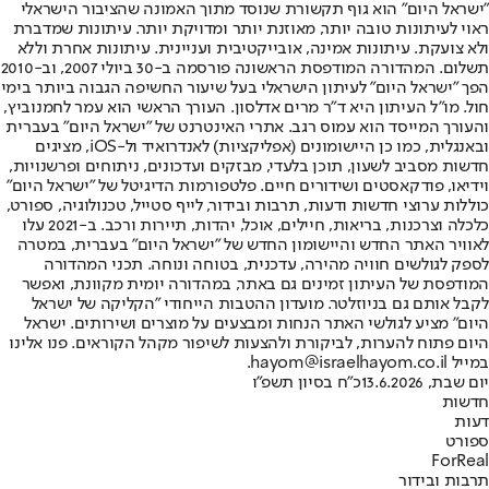
"ישראל היום" הוא גוף תקשורת שנוסד מתוך האמונה שהציבור הישראלי
ראוי לעיתונות טובה יותר, מאוזנת יותר ומדויקת יותר. עיתונות שמדברת
ולא צועקת. עיתונות אמינה, אובייקטיבית ועניינית. עיתונות אחרת וללא
תשלום. המהדורה המודפסת הראשונה פורסמה ב-30 ביולי 2007, וב-2010
הפך "ישראל היום" לעיתון הישראלי בעל שיעור החשיפה הגבוה ביותר בימי
חול. מו"ל העיתון היא ד"ר מרים אדלסון. העורך הראשי הוא עמר לחמנוביץ,
והעורך המייסד הוא עמוס רגב. אתרי האינטרנט של "ישראל היום" בעברית
ובאנגלית, כמו כן היישומונים (אפליקציות) לאנדרואיד ול-iOS, מציגים
חדשות מסביב לשעון, תוכן בלעדי, מבזקים ועדכונים, ניתוחים ופרשנויות,
וידיאו, פודקאסטים ושידורים חיים. פלטפורמות הדיגיטל של "ישראל היום"
כוללות ערוצי חדשות ודעות, תרבות ובידור, לייף סטייל, טכנולוגיה, ספורט,
כלכלה וצרכנות, בריאות, חיילים, אוכל, יהדות, תיירות ורכב. ב-2021 עלו
לאוויר האתר החדש והיישומון החדש של "ישראל היום" בעברית, במטרה
לספק לגולשים חוויה מהירה, עדכנית, בטוחה ונוחה. תכני המהדורה
המודפסת של העיתון זמינים גם באתר, במהדורה יומית מקוונת, ואפשר
לקבל אותם גם בניוזלטר. מועדון ההטבות הייחודי "הקליקה של ישראל
היום" מציע לגולשי האתר הנחות ומבצעים על מוצרים ושירותים. ישראל
היום פתוח להערות, לביקורת ולהצעות לשיפור מקהל הקוראים. פנו אלינו
במייל hayom@israelhayom.co.il.
יום שבת, 13.6.2026
כ"ח בסיון תשפ"ו
חדשות
דעות
ספורט
ForReal
תרבות ובידור