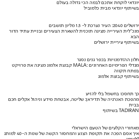
יונדאי לוקחת אתכם לבמה הכי גדולה בעולם
בשיתוף יונדאי מבית כלמוביל
ירושלים 2040: העיר נערכת ל- 1.5 מליון תושבים
מנכ"לית העירייה מציגה תוכנית להשארת הצעירים ובניית עתיד הדור
הבא
בשיתוף עיריית ירושלים
חלון ההזדמנויות בכפר גנים נסגר
קבוצת אלמוג מציגה את פרויקט MALA: מגדלי הפרימיום האחרונים
בפתח תקווה
בשיתוף קבוצת אלמוג
כך תחסכו בחשמל בלי להזיע
מהפכת האנרגיה של תדיראן: שליטה, אבטחת מידע וניהול אקלים חכם
בבית
בשיתוף TADIRAN
מאחורי הקלעים של הטעם הישראלי
איך אסם הפכה את תקופת הצנע והמחסור הקשה של שנות ה-40 למותג