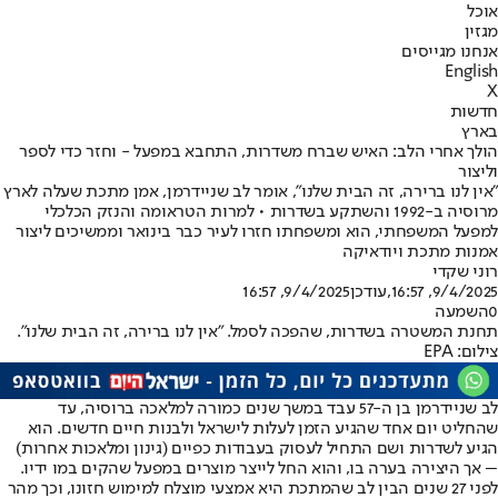
אוכל
מגזין
אנחנו מגייסים
English
X
חדשות
בארץ
הולך אחרי הלב: האיש שברח משדרות, התחבא במפעל - וחזר כדי לספר
וליצור
"אין לנו ברירה, זה הבית שלנו", אומר לב שניידרמן, אמן מתכת שעלה לארץ
מרוסיה ב-1992 והשתקע בשדרות • למרות הטראומה והנזק הכלכלי
למפעל המשפחתי, הוא ומשפחתו חזרו לעיר כבר בינואר וממשיכים ליצור
אמנות מתכת ויודאיקה
רוני שקדי
9/4/2025, 16:57
,עודכן
9/4/2025, 16:57
0
השמעה
תחנת המשטרה בשדרות, שהפכה לסמל. "אין לנו ברירה, זה הבית שלנו".
צילום: EPA
לב שניידרמן בן ה-57 עבד במשך שנים כמורה למלאכה ברוסיה, עד
שהחליט יום אחד שהגיע הזמן לעלות לישראל ולבנות חיים חדשים. הוא
הגיע לשדרות ושם התחיל לעסוק בעבודות כפיים (גינון ומלאכות אחרות)
– אך היצירה בערה בו, והוא החל לייצר מוצרים במפעל שהקים במו ידיו.
לפני 27 שנים הבין לב שהמתכת היא אמצעי מוצלח למימוש חזונו, וכך מהר