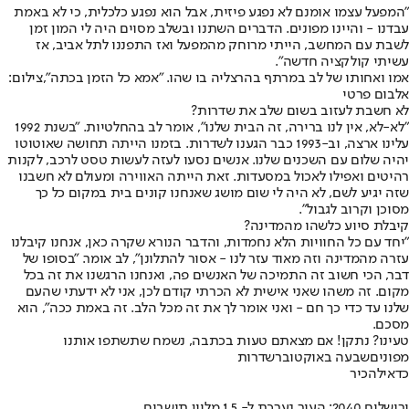
"המפעל עצמו אומנם לא נפגע פיזית, אבל הוא נפגע כלכלית, כי לא באמת
עבדנו - והיינו מפונים. הדברים השתנו ובשלב מסוים היה לי המון זמן
לשבת עם המחשב, הייתי מרוחק מהמפעל ואז התפננו לתל אביב, אז
עשיתי קולקציה חדשה".
אמו ואחותו של לב במרתף בהרצליה בו שהו. "אמא כל הזמן בכתה",צילום:
אלבום פרטי
לא חשבת לעזוב בשום שלב את שדרות?
"לא-לא, אין לנו ברירה, זה הבית שלנו", אומר לב בהחלטיות. "בשנת 1992
עלינו ארצה, וב-1993 כבר הגענו לשדרות. בזמנו הייתה תחושה שאוטוטו
יהיה שלום עם השכנים שלנו. אנשים נסעו לעזה לעשות טסט לרכב, לקנות
רהיטים ואפילו לאכול במסעדות. זאת הייתה האווירה ומעולם לא חשבנו
שזה יגיע לשם, לא היה לי שום מושג שאנחנו קונים בית במקום כל כך
מסוכן וקרוב לגבול".
קיבלת סיוע כלשהו מהמדינה?
"יחד עם כל החוויות הלא נחמדות, והדבר הנורא שקרה כאן, אנחנו קיבלנו
עזרה מהמדינה וזה מאוד עזר לנו - אסור להתלונן", לב אומר. "בסופו של
דבר, הכי חשוב זה התמיכה של האנשים פה, ואנחנו הרגשנו את זה בכל
מקום. זה משהו שאני אישית לא הכרתי קודם לכן, אני לא ידעתי שהעם
שלנו עד כדי כך חם - ואני אומר לך את זה מכל הלב. זה באמת ככה", הוא
מסכם.
טעינו? נתקן! אם מצאתם טעות בכתבה, נשמח שתשתפו אותנו
מפונים
שבעה באוקטובר
שדרות
כדאי
להכיר
ירושלים 2040: העיר נערכת ל- 1.5 מליון תושבים