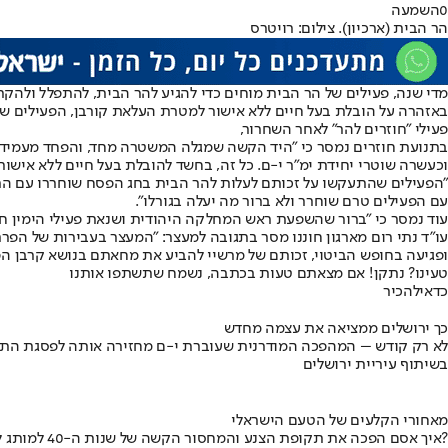
0
השמעה
הר הבית (ארכיון). צילום: רויטרס
מדי שנה, פעילים של הר הבית מוחים כדי להגיע להר הבית, להתפלל ולהקרי
באזהרה על הובלת בעל חיים ללא אישור למטרת העלאת קורבן, הפעילים שו
פעילי "חוזרים להר" לאחר השחרור,
בתנועת חוזרים נמסר כי "היד הקשה שמגלה המשטרה מחד, והפחד מעמידה 
וכעשרה שוטרי יחידת ימ"ר י-ם. כל זה, בחשד להובלת בעל חיים ללא אישור
"הפעילים שהתעקשו על זכותם לעלות להר הבית בחג הפסח שוחררו עם הרח
עם הפעילים טרם שוחרר ולא ברור מה יעלה בגורלו".
עוד נמסר כי "ברור שהשפעת ראש המחלקה היהודית ושנאת פעילי הימין חיל
עו"ד נתי רום מארגון חוננו מסר בתגובה למעצר: "המעצר בעבירות של הפרת
ופגיעה בחופש הביטוי, זכותם של מרשיי להביע את מחאתם בנושא קרבן הפ
טעינו? נתקן! אם מצאתם טעות בכתבה, נשמח שתשתפו אותנו
כדאי
להכיר
כך ירושלים ממציאה את עצמה מחדש
לא רק קודש – המהפכה המודרנית שעוברת י-ם מחזירה אותה לפסגת התי
בשיתוף עיריית ירושלים
מאחורי הקלעים של הטעם הישראלי
איך אסם הפכה את תקופת הצנע והמחסור הקשה של שנות ה-40 למותג לאומי?