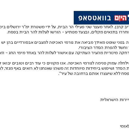
ב קרבן. לאחר מעצר שני פעילי הר הבית, על ידי משטרת ימ"ר ירושלים בימ
חררו בתנאים מקלים, ובצעד מפתיע - הורשו לעלות להר הבית בפסח.
בפני שופט מאידך מביאה את גורמי האכיפה למצבים אבסורדיים בהן יש 
 וחשד להפרת הסדר הציבורי.
קה מינורית מהעיר העתיקה עם אישור לעלות להר באחד מימי החג - וזא
חלה עמוק פנימה לגורמי האכיפה. אנו מקווים כי עוד רבים וטובים יבוא
 הסדר ושימוש ביחידות מיוחדות זה משהו שאנחנו לא רואים באף מגזר, לא
סח ללא שיעצרו אותם ברחובה של עיר".
ירות הישראלית