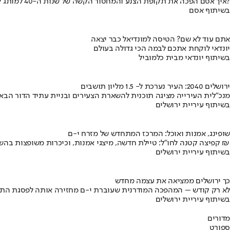
איך אסם הפכה את תקופת הצנע והמחסור הקשה של שנות ה-40 למותג לאומי?
בשיתוף אסם
אתם עוד לא שם? הטיסה למונדיאל כבר יצאה
יונדאי לוקחת אתכם לבמה הכי גדולה בעולם
בשיתוף יונדאי מבית כלמוביל
ירושלים 2040: העיר נערכת ל- 1.5 מליון תושבים
מנכ"לית העירייה מציגה תוכנית להשארת הצעירים ובניית עתיד הדור הבא
בשיתוף עיריית ירושלים
שופינג, אמנות ואוכל: המרכז המתחדש של מזרח י-ם
קפיצה קטנה לחו"ל: טיילת חדשה, מיצגי אמנות, וכיכרות משופצות בהשקעה של 100 מיליון ₪
בשיתוף עיריית ירושלים
כך ירושלים ממציאה את עצמה מחדש
לא רק קודש – המהפכה המודרנית שעוברת י-ם מחזירה אותה לפסגת התי
בשיתוף עיריית ירושלים
מדורים
ספורט