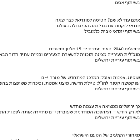
בשיתוף אסם
אתם עוד לא שם? הטיסה למונדיאל כבר יצאה
יונדאי לוקחת אתכם לבמה הכי גדולה בעולם
בשיתוף יונדאי מבית כלמוביל
ירושלים 2040: העיר נערכת ל- 1.5 מליון תושבים
מנכ"לית העירייה מציגה תוכנית להשארת הצעירים ובניית עתיד הדור הבא
בשיתוף עיריית ירושלים
שופינג, אמנות ואוכל: המרכז המתחדש של מזרח י-ם
קפיצה קטנה לחו"ל: טיילת חדשה, מיצגי אמנות, וכיכרות משופצות בהשקעה של 100 מיליון ₪
בשיתוף עיריית ירושלים
כך ירושלים ממציאה את עצמה מחדש
לא רק קודש – המהפכה המודרנית שעוברת י-ם מחזירה אותה לפסגת התי
בשיתוף עיריית ירושלים
מאחורי הקלעים של הטעם הישראלי