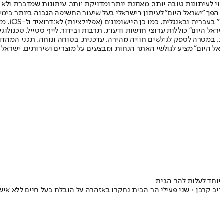
לעיתונות טובה יותר, מאוזנת יותר ומדויקת יותר. עיתונות שמדברת ולא צ
שלום. המהדורה המודפסת הראשונה פורסמה ב-30 ביולי 2007, וב-2010 הפך "ישראל היום" לעיתון הישראלי בעל שי
לחמנוביץ,
ל היום" כוללות ערוצי חדשות ודעות, תרבות ובידור, לייף סטייל, טכנולוגיה
ברית, במטרה לספק לגולשים חוויה מהירה, עדכנית, בטוחה ונוחה. תכני המה
ל היום" מציע לגולשי האתר הנחות ומבצעים על מוצרים ושירותים. ישראל 
יוחד לעלות להר הבית
יב קרבן • שני פעילי הר הבית נחקרו באזהרה על הובלת בעל חיים ללא אי