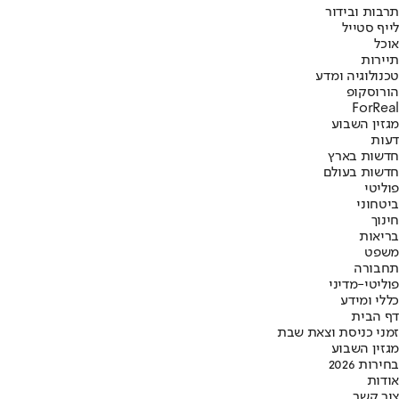
תרבות ובידור
לייף סטייל
אוכל
תיירות
טכנולוגיה ומדע
הורוסקופ
ForReal
מגזין השבוע
דעות
חדשות בארץ
חדשות בעולם
פוליטי
ביטחוני
חינוך
בריאות
משפט
תחבורה
פוליטי-מדיני
כללי ומידע
דף הבית
זמני כניסת וצאת שבת
מגזין השבוע
בחירות 2026
אודות
צור קשר