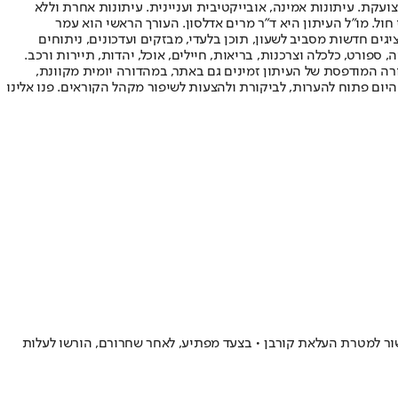
ועקת. עיתונות אמינה, אובייקטיבית ועניינית. עיתונות אחרת וללא
עור החשיפה הגבוה ביותר בימי חול. מו"ל העיתון היא ד"ר מרים אדלסון. העורך הראשי הוא עמר
 והעורך המייסד הוא עמוס רגב. אתרי האינטרנט של "ישראל היום" בעברית ובאנגלית, כמו כן היישומונים (אפליקציות) לאנדרואיד ול-iOS, מציגים חדשות מסביב לשעון, תוכן בלעדי, מבזקים ועדכונים, ניתוחים
, ספורט, כלכלה וצרכנות, בריאות, חיילים, אוכל, יהדות, תיירות ורכב.
דורה המודפסת של העיתון זמינים גם באתר, במהדורה יומית מקוונת,
היום פתוח להערות, לביקורת ולהצעות לשיפור מקהל הקוראים. פנו אלינו
שור למטרת העלאת קורבן • בצעד מפתיע, לאחר שחרורם, הורשו לעלות