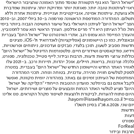
"ישראל היום" הוא גוף תקשורת שנוסד מתוך האמונה שהציבור הישראלי
ראוי לעיתונות טובה יותר, מאוזנת יותר ומדויקת יותר. עיתונות שמדברת
ולא צועקת. עיתונות אמינה, אובייקטיבית ועניינית. עיתונות אחרת וללא
תשלום. המהדורה המודפסת הראשונה פורסמה ב-30 ביולי 2007, וב-2010
הפך "ישראל היום" לעיתון הישראלי בעל שיעור החשיפה הגבוה ביותר בימי
חול. מו"ל העיתון היא ד"ר מרים אדלסון. העורך הראשי הוא עמר לחמנוביץ,
והעורך המייסד הוא עמוס רגב. אתרי האינטרנט של "ישראל היום" בעברית
ובאנגלית, כמו כן היישומונים (אפליקציות) לאנדרואיד ול-iOS, מציגים
חדשות מסביב לשעון, תוכן בלעדי, מבזקים ועדכונים, ניתוחים ופרשנויות,
וידיאו, פודקאסטים ושידורים חיים. פלטפורמות הדיגיטל של "ישראל היום"
כוללות ערוצי חדשות ודעות, תרבות ובידור, לייף סטייל, טכנולוגיה, ספורט,
כלכלה וצרכנות, בריאות, חיילים, אוכל, יהדות, תיירות ורכב. ב-2021 עלו
לאוויר האתר החדש והיישומון החדש של "ישראל היום" בעברית, במטרה
לספק לגולשים חוויה מהירה, עדכנית, בטוחה ונוחה. תכני המהדורה
המודפסת של העיתון זמינים גם באתר, במהדורה יומית מקוונת, ואפשר
לקבל אותם גם בניוזלטר. מועדון ההטבות הייחודי "הקליקה של ישראל
היום" מציע לגולשי האתר הנחות ומבצעים על מוצרים ושירותים. ישראל
היום פתוח להערות, לביקורת ולהצעות לשיפור מקהל הקוראים. פנו אלינו
במייל hayom@israelhayom.co.il.
יום שני, 8.6.2026
כ"ג בסיון תשפ"ו
חדשות
דעות
ספורט
ForReal
תרבות ובידור