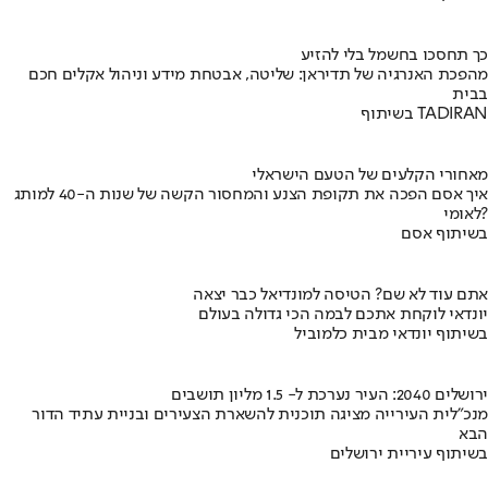
כך תחסכו בחשמל בלי להזיע
מהפכת האנרגיה של תדיראן: שליטה, אבטחת מידע וניהול אקלים חכם
בבית
בשיתוף TADIRAN
מאחורי הקלעים של הטעם הישראלי
איך אסם הפכה את תקופת הצנע והמחסור הקשה של שנות ה-40 למותג
לאומי?
בשיתוף אסם
אתם עוד לא שם? הטיסה למונדיאל כבר יצאה
יונדאי לוקחת אתכם לבמה הכי גדולה בעולם
בשיתוף יונדאי מבית כלמוביל
ירושלים 2040: העיר נערכת ל- 1.5 מליון תושבים
מנכ"לית העירייה מציגה תוכנית להשארת הצעירים ובניית עתיד הדור
הבא
בשיתוף עיריית ירושלים