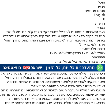
אוכל
מגזין
אנחנו מגייסים
English
X
חדשות
בארץ
בשל היערכות ביטחונית לעיד אל פיטר: פקק של 12 ק"מ בכניסה לאילת
כעס רב בקרב תושבים שנתקעו שעות בפקקים בזמן שכביש 12 נותר ללא
בידוק • נהגת תושבת העיר: "אנשים חתכו ועברו את המחסום דרך החול
מהצד ללא בדיקה"
רונית זילברשטיין
31/3/2025, 13:31
,עודכן
31/3/2025, 13:35
0
השמעה
הפקק בדרך לאילת. צילום: טלי בריל
הכניסה לעיר אילת כמעט ונחסמה היום (שני) לגמרי על ידי משטרת ישראל
וכוחות מג"ב לאור הצפי להגעת עשרות אלפי חוגגים במהלך חד העיד אל
פיטר. פקקים לאורך 12 קילומטר משתרכים, מהמחסום הצפוני בכניסה
לעיר ועד הישוב באר אורה ושדה התעופה רמון אילת.
תושבי העיר אילת והערבה חשים תסכול רב לאחר שביומיים האחרונים הם
עומדים שעות בפקקים בכניסה לעיר, משום שהמשטרה מסרבת לפתוח את
שני נתיבי הכניסה לעיר. לצד המחסום הקבוע והבדיקות הביטחוניות
בכביש 90 בכניסה לעיר אילת, בכביש 12 שמהווה גם כניסה לעיר, אין ולו