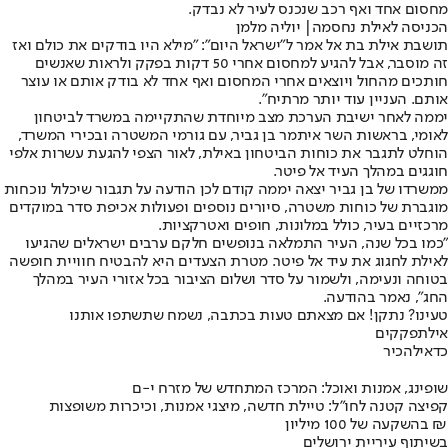
מחסום אחד ואף רכב שנכנס לעיר לא נבדק.
הכניסה לאילת נחסמה| יוליה מלמן
תושבת אילת בת אל אמר ל"ישראל היום": "מילא היו בודקים את כולם ואז
זה מוסבר, אבל להגיע למחסום אחרי 50 דקות בפקק ולראות שאנשים
חותכים מהחול ויוצאים אחרי המחסום ואף אחד לא בודק אותם או עוצר
אותם. העניין עוד יותר מרתיח".
יממה לאחר ישיבת הערכת מצב מיוחדת שהתקיימה במשרד לביטחון
לאומי, בראשות השר איתמר בן גביר, עם גורמי המשטרה ובכירי המשרד,
הוחלט לתגבר את כוחות הביטחון באילת, לאור הצפי להגעת עשרות אלפי
חוגגים במהלך העיד אל פיטר.
ממשרדו של בן גביר יצאה יממה קודם לכן הודעה על תגבור שיכלול נוכחות
מוגברת של כוחות משטרה, סיורים נוספים ופעולות אכיפת סדר במוקדים
מרכזיים בעיר, כולל במלונות, חופים ואטרקציות.
"כמו בכל שנה, העיר התמלאה בנופשים חלקם ערבים ישראלים שהגיעו
לאילת לחגוג את עיד אל פיטר. מטרת הצעדים היא להבטיח חוויית חופשה
בטוחה ונעימה, ולשמור על סדר ושלום הציבור בכל אזורי העיר במהלך
החג", נאמר בהודעה.
טעינו? נתקן! אם מצאתם טעות בכתבה, נשמח שתשתפו אותנו
אילת
פקקים
כדאי
להכיר
שופינג, אמנות ואוכל: המרכז המתחדש של מזרח י-ם
קפיצה קטנה לחו"ל: טיילת חדשה, מיצגי אמנות, וכיכרות משופצות
בהשקעה של 100 מיליון ₪
בשיתוף עיריית ירושלים