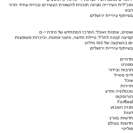
מנכ"לית העירייה מציגה תוכנית להשארת הצעירים ובניית עתיד הדור
הבא
בשיתוף עיריית ירושלים
שופינג, אמנות ואוכל: המרכז המתחדש של מזרח י-ם
קפיצה קטנה לחו"ל: טיילת חדשה, מיצגי אמנות, וכיכרות משופצות
בהשקעה של 100 מיליון ₪
בשיתוף עיריית ירושלים
מדורים
ספורט
תרבות ובידור
לייף סטייל
אוכל
תיירות
טכנולוגיה ומדע
הורוסקופ
ForReal
מגזין השבוע
דעות
חדשות בארץ
חדשות בעולם
פוליטי