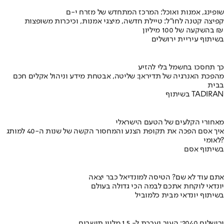
שופינג, אמנות ואוכל: המרכז המתחדש של מזרח י-ם
קפיצה קטנה לחו"ל: טיילת חדשה, מיצגי אמנות, וכיכרות משופצות
בהשקעה של 100 מיליון ₪
בשיתוף עיריית ירושלים
כך תחסכו בחשמל בלי להזיע
מהפכת האנרגיה של תדיראן: שליטה, אבטחת מידע וניהול אקלים חכם
בבית
בשיתוף TADIRAN
מאחורי הקלעים של הטעם הישראלי
איך אסם הפכה את תקופת הצנע והמחסור הקשה של שנות ה-40 למותג
לאומי?
בשיתוף אסם
אתם עוד לא שם? הטיסה למונדיאל כבר יצאה
יונדאי לוקחת אתכם לבמה הכי גדולה בעולם
בשיתוף יונדאי מבית כלמוביל
ירושלים 2040: העיר נערכת ל- 1.5 מליון תושבים