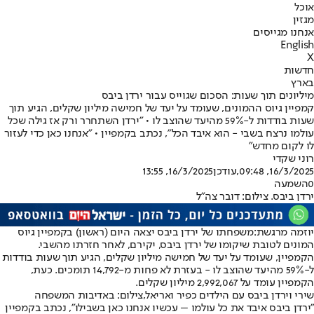
אוכל
מגזין
אנחנו מגייסים
English
X
חדשות
בארץ
מיליונים תוך שעות: הסכום שגוייס עבור ירדן ביבס
קמפיין גיוס ההמונים, שעומד על יעד של חמישה מיליון שקלים, הגיע תוך
שעות בודדות ל-59% מהיעד שהוצב לו • ״ירדן השתחרר ורק אז גילה שכל
עולמו נרצח בשבי - הוא איבד הכל", נכתב בקמפיין • "אנחנו כאן כדי לעזור
לו לקום מחדש"
רוני שקדי
16/3/2025, 09:48
,עודכן
16/3/2025, 13:55
0
השמעה
ירדן ביבס. צילום: דובר צה"ל
יוזמה מרגשת:
משפחתו של ירדן ביבס יצאה היום (ראשון) בקמפיין גיוס
המונים לטובת שיקומו של ירדן ביבס, יקירם, לאחר חזרתו מהשבי.
הקמפיין, שעומד על יעד של חמישה מיליון שקלים, הגיע תוך שעות בודדות
ל-59% מהיעד שהוצב לו - בעזרת לא פחות מ-14,792 תומכים. כעת,
הקמפיין עומד על 2,992,067 מיליון שקלים.
שירי וירדן ביבס עם הילדים כפיר ואריאל,צילום: באדיבות המשפחה
״ירדן ביבס איבד את כל עולמו – עכשיו אנחנו כאן בשבילו״, נכתב בקמפיין