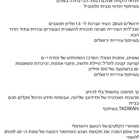
יונדאי לוקחת אתכם לבמה הכי גדולה בעולם
בשיתוף יונדאי מבית כלמוביל
ירושלים 2040: העיר נערכת ל- 1.5 מליון תושבים
מנכ"לית העירייה מציגה תוכנית להשארת הצעירים ובניית עתיד הדור
הבא
בשיתוף עיריית ירושלים
שופינג, אמנות ואוכל: המרכז המתחדש של מזרח י-ם
קפיצה קטנה לחו"ל: טיילת חדשה, מיצגי אמנות, וכיכרות משופצות
בהשקעה של 100 מיליון ₪
בשיתוף עיריית ירושלים
כך תחסכו בחשמל בלי להזיע
מהפכת האנרגיה של תדיראן: שליטה, אבטחת מידע וניהול אקלים חכם
בבית
בשיתוף TADIRAN
מאחורי הקלעים של הטעם הישראלי
איך אסם הפכה את תקופת הצנע והמחסור הקשה של שנות ה-40 למותג
לאומי?