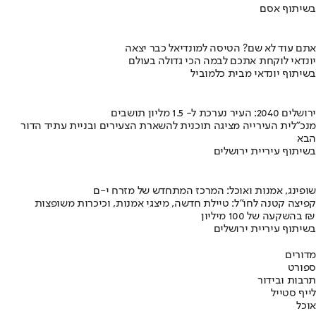
בשיתוף אסם
אתם עוד לא שם? הטיסה למונדיאל כבר יצאה
יונדאי לוקחת אתכם לבמה הכי גדולה בעולם
בשיתוף יונדאי מבית כלמוביל
ירושלים 2040: העיר נערכת ל- 1.5 מליון תושבים
מנכ"לית העירייה מציגה תוכנית להשארת הצעירים ובניית עתיד הדור
הבא
בשיתוף עיריית ירושלים
שופינג, אמנות ואוכל: המרכז המתחדש של מזרח י-ם
קפיצה קטנה לחו"ל: טיילת חדשה, מיצגי אמנות, וכיכרות משופצות
בהשקעה של 100 מיליון ₪
בשיתוף עיריית ירושלים
מדורים
ספורט
תרבות ובידור
לייף סטייל
אוכל