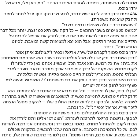
שמובילה המשפחה, בפנייה לעזרת הציבור הרחב. ״היי, כאן אלי, אבא של
ירדן ביבס.
484 ימים ירדן חיכה לרגע שישתחרר, לרגע שבו סוף סוף יוכל לחזור לחיים
ולחבק שוב את משפחתו.
"כשהשתחרר - גילה שעולמו נרצח בשבי"
"כמעט 500 ימים בשבי החמאס – כל דקה שם היא כמו נצח. יותר מכל דבר
אחר, הוא ציפה לחזור לראות שוב את שירי, לחבק את אריאל, להרים על
הידיים את כפיר התינוק. אבל הוא יצא למציאות קשה וכואבת, לסיוט
הנורא מכל״, נכתב.
ירדן ביבס סמוך לקברם של שירי, אריאל וכפיר ז"ל,צילום: איתן אונר
״ירדן השתחרר ורק אז גילה שכל עולמו נרצח בשבי. הוא איבד את משפחתו,
את ביתו, את כל רכושו, הוא איבד הכל. ועכשיו, אנחנו כאן כדי לעזור לו
לקום מחדש. השיקום של ירדן הוא מסע ארוך, מורכב וכואב. מעבר לאבל
הבלתי נתפס, הוא צריך לבנות חיים מאפס פיזית, נפשית וכלכלית.
דרכם האחרונה: ירדן ביבס טומן את בני משפחתו // השימוש נעשה לפי
סעיף 27א' לחוק זכויות יוצרים
"אין לו בית, אין לו יציבות – וכל יום מביא איתו אתגרים לא צפויים. הוא
זקוק לליווי מקצועי, לתמיכה נפשית, למשאבים שיאפשרו לו לשוב בהדרגה
לשגרה כלשהי, ולבסוף גם להגשים את החלום שלו – להקים מפעל הנצחה
לזכר שירי, אריאל וכפיר ז"ל״, כך נכתב.
ירדן ביבס בבית החולים,צילום: מטה משפחות החטופים
לבסוף, נרשמה קריאה לתרומה לעזרתו: ״הצטרפו אלינו ותנו לירדן את
הכוח לקום ולהתחיל מחדש. בשמי ובשם ירדן ומשפחתנו אני רוצה להודות
לכם, על כל התמיכה והאהבה, אתם הכח שלנו להמשיך. בתקווה שכולם
ישובו עכשיו. אנא מכם, תרמו ושתפו״. נכון למועד כתיבת שורות אלו, נותרו