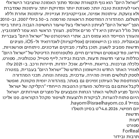
"ישראל היום" הוא גוף תקשורת שנוסד מתוך האמונה שהציבור הישראלי
ראוי לעיתונות טובה יותר, מאוזנת יותר ומדויקת יותר. עיתונות שמדברת
ולא צועקת. עיתונות אמינה, אובייקטיבית ועניינית. עיתונות אחרת וללא
תשלום. המהדורה המודפסת הראשונה פורסמה ב-30 ביולי 2007, וב-2010
הפך "ישראל היום" לעיתון הישראלי בעל שיעור החשיפה הגבוה ביותר בימי
חול. מו"ל העיתון היא ד"ר מרים אדלסון. העורך הראשי הוא עמר לחמנוביץ,
והעורך המייסד הוא עמוס רגב. אתרי האינטרנט של "ישראל היום" בעברית
ובאנגלית, כמו כן היישומונים (אפליקציות) לאנדרואיד ול-iOS, מציגים
חדשות מסביב לשעון, תוכן בלעדי, מבזקים ועדכונים, ניתוחים ופרשנויות,
וידיאו, פודקאסטים ושידורים חיים. פלטפורמות הדיגיטל של "ישראל היום"
כוללות ערוצי חדשות ודעות, תרבות ובידור, לייף סטייל, טכנולוגיה, ספורט,
כלכלה וצרכנות, בריאות, חיילים, אוכל, יהדות, תיירות ורכב. ב-2021 עלו
לאוויר האתר החדש והיישומון החדש של "ישראל היום" בעברית, במטרה
לספק לגולשים חוויה מהירה, עדכנית, בטוחה ונוחה. תכני המהדורה
המודפסת של העיתון זמינים גם באתר, במהדורה יומית מקוונת, ואפשר
לקבל אותם גם בניוזלטר. מועדון ההטבות הייחודי "הקליקה של ישראל
היום" מציע לגולשי האתר הנחות ומבצעים על מוצרים ושירותים. ישראל
היום פתוח להערות, לביקורת ולהצעות לשיפור מקהל הקוראים. פנו אלינו
במייל hayom@israelhayom.co.il.
יום חמישי, 4.6.2026
י"ט בסיון תשפ"ו
חדשות
דעות
ספורט
ForReal
תרבות ובידור