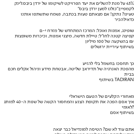
43% על מנת להשלים את יעד הפרויקט לשיקומו של ירדן ביבס.
לינק
לקמפיין:
"כולנו למען ירדן ביבס"
טעינו? נתקן! אם מצאתם טעות בכתבה, נשמח שתשתפו אותנו
כדאי
להכיר
שופינג, אמנות ואוכל: המרכז המתחדש של מזרח י-ם
קפיצה קטנה לחו"ל: טיילת חדשה, מיצגי אמנות, וכיכרות משופצות
בהשקעה של 100 מיליון ₪
בשיתוף עיריית ירושלים
כך תחסכו בחשמל בלי להזיע
מהפכת האנרגיה של תדיראן: שליטה, אבטחת מידע וניהול אקלים חכם
בבית
בשיתוף TADIRAN
מאחורי הקלעים של הטעם הישראלי
איך אסם הפכה את תקופת הצנע והמחסור הקשה של שנות ה-40 למותג
לאומי?
בשיתוף אסם
אתם עוד לא שם? הטיסה למונדיאל כבר יצאה