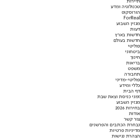
תיירות
טכנולוגיה ומדע
הורוסקופ
ForReal
מגזין השבוע
דעות
חדשות בארץ
חדשות בעולם
פוליטי
ביטחוני
חינוך
בריאות
משפט
תחבורה
פוליטי-מדיני
כללי ומידע
דף הבית
זמני כניסת וצאת שבת
מגזין השבוע
בחירות 2026
אודות
צור קשר
נבחרת הכתבים והפרשנים
מדיניות פרטיות
הצהרת נגישות