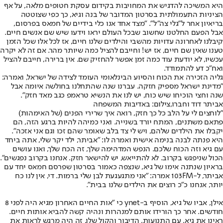
היא המשיכה להדגיש את המחויבות בקידום עסקת חטופים מלאה, על אף
הציניות התעמולתית בסרטון המדובר של בנה וגיא, כך כפי שצוטטה
בריאיון אחר ל"גלי צה"ל". "מצד אחד אנו כלי בידיים של חמאס בפרסום,
אבל הפעם החלטנו שחשוב שבכל העולם יראו וידעו שיש שם אנשים חיים.
קיבלנו לאחרונה עדויות מהשבי והילדים שלנו חיים, אז לכל אלו שכל הזמן
טענו שאין שם חיים, אז יש! וחייבם להציל כמה שיותר מהר. אם זה לא יקרה
עכשיו, לא יודעת עוד כמה זמן אפשר להחזיק שם. אין ברירה, חייבם להציל
ואח"כ דע להתמודד.
גליה הזכירה את הכוח והסיוע הבינלאומי העומד לצידה של ישראל, ואמרה:
"מדינת ישראל מספיק חזקה. עברנו שנה שהתחלנו בחולשה איומה אבל
שנה וחצי הוכיחו שיש כוח, יש לנו את הנשיא טראמפ כגב מאד חזק".
אביתר דוד וחברו,צילום: באדיבות המשפחה
"לוחצים לי על הלב כל כך חזק, רואה איך שרירי הפנים (של האימהות)
פתאם משתנים, המתח יורד בשנייה. ואני כמיהה להיות ברגע הזה, הם
יקבלו את הילדים שלהם, ויש לי צד בלב שאומר שהם זכו וגם אני אזכה".
היא פנתה לבנה בנימה אישית ואמרה לו: "אביתר, ילד יקר שלי, אתה ביחד
עם גיא וזה הכוח שלכם. הנפש המדהימה שלך, זה הכח שלך, ואנו עושים
הכול שניפגש בקרוב. לא להתייאש, יש להישאר חזק. אנחנו בקרוב נפגשים".
בראיון שנתנה אימו של גיא, שנצפה כאמור בסרטון שפרסם חמאס יחד עם
אביתר, ל-103FM אמרה: "אני מתגעגעת לבן שלי ברמות. די, אין לנו כח
יותר, אנחנו כ"כ רוצים את הילדים שלנו בבית".
אילן, אביו של גיא, הוסיף ב-ynet כי "אות החיים האחרון מגיא היה לפני 8
חודשים. אחר כך הורידו אותם למנהרות ונהיה קשה להביא אותות חיים.
ראינו את גיא. עם התנועות, הדיבור והקול שלו. זה היה מרגש לראות את