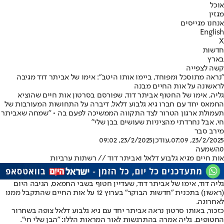
אוכל
מגזין
אנחנו מגייסים
English
X
חדשות
בארץ
קשה לצפייה
"נראה מתוסכל ומפוחד, ביימו אותו היטב": אימו של אביתר דוד מגיבה
לראשונה על אות החיים מבנה
גליה, אימו של החטוף אביתר דוד, שפורסם בסרטון אות חיים שהוציא
החמאס יחד עם חברו גיא גלבוע דלאל, דיברה על התחושות המעורבות של
תעמולת ארגון הטרור לצד התקווה הממשיכה לפעם בה • "שמחה שאביתר
חי, אבל נחרדתי מהציניות שעושים בבן שלי"
מירב סבר
23/2/2025, 07:09
,עודכן
23/2/2025, 09:02
0
השמעה
אות חיים מגיא גלבוע דלאל ואביתר דוד // רשתות ערביות
גליה דוד, אימו של אביתר דוד, שעדיין חטוף בשבי החמאס, הגיבה היום
(ראשון) בתכנית "חדשות הבוקר" בערוץ 12 על אות החיים שהתקבל ממנו
לאחרונה.
כזכור, באותו סרטון נראה אביתר יחד עם גיא גלבוע דלאל צופה בשחרור
החטופים. גליה אמרה בהתרגשות לאור המראות הללו: "הבן שלי חי".