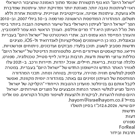
"ישראל היום" הוא גוף תקשורת שנוסד מתוך האמונה שהציבור הישראלי
ראוי לעיתונות טובה יותר, מאוזנת יותר ומדויקת יותר. עיתונות שמדברת
ולא צועקת. עיתונות אמינה, אובייקטיבית ועניינית. עיתונות אחרת וללא
תשלום. המהדורה המודפסת הראשונה פורסמה ב-30 ביולי 2007, וב-2010
הפך "ישראל היום" לעיתון הישראלי בעל שיעור החשיפה הגבוה ביותר בימי
חול. מו"ל העיתון היא ד"ר מרים אדלסון. העורך הראשי הוא עמר לחמנוביץ,
והעורך המייסד הוא עמוס רגב. אתרי האינטרנט של "ישראל היום" בעברית
ובאנגלית, כמו כן היישומונים (אפליקציות) לאנדרואיד ול-iOS, מציגים
חדשות מסביב לשעון, תוכן בלעדי, מבזקים ועדכונים, ניתוחים ופרשנויות,
וידיאו, פודקאסטים ושידורים חיים. פלטפורמות הדיגיטל של "ישראל היום"
כוללות ערוצי חדשות ודעות, תרבות ובידור, לייף סטייל, טכנולוגיה, ספורט,
כלכלה וצרכנות, בריאות, חיילים, אוכל, יהדות, תיירות ורכב. ב-2021 עלו
לאוויר האתר החדש והיישומון החדש של "ישראל היום" בעברית, במטרה
לספק לגולשים חוויה מהירה, עדכנית, בטוחה ונוחה. תכני המהדורה
המודפסת של העיתון זמינים גם באתר, במהדורה יומית מקוונת, ואפשר
לקבל אותם גם בניוזלטר. מועדון ההטבות הייחודי "הקליקה של ישראל
היום" מציע לגולשי האתר הנחות ומבצעים על מוצרים ושירותים. ישראל
היום פתוח להערות, לביקורת ולהצעות לשיפור מקהל הקוראים. פנו אלינו
במייל hayom@israelhayom.co.il.
יום שישי, 12.6.2026
כ"ז בסיון תשפ"ו
חדשות
דעות
ספורט
ForReal
תרבות ובידור