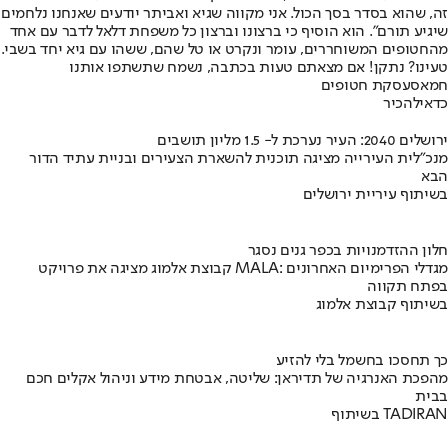
זה, שהוא בסדר בסך הכול. אני מקווה שגיא ואביתר יודעים שאנחנו נלחמים
שיגיע תורם". הוא הוסיף כי ברצונו וברצון כל משפחת דלאל לדבר עם אחד
מהחטופים המשוחררים, עומר ונקרט או טל שהם, ששהו עם גיא יחד בשבי.
טעינו? נתקן! אם מצאתם טעות בכתבה, נשמח שתשתפו אותנו
חמאס
עסקת חטופים
כדאי
להכיר
ירושלים 2040: העיר נערכת ל- 1.5 מליון תושבים
מנכ"לית העירייה מציגה תוכנית להשארת הצעירים ובניית עתיד הדור
הבא
בשיתוף עיריית ירושלים
חלון ההזדמנויות בכפר גנים נסגר
קבוצת אלמוג מציגה את פרויקט MALA: מגדלי הפרימיום האחרונים
בפתח תקווה
בשיתוף קבוצת אלמוג
כך תחסכו בחשמל בלי להזיע
מהפכת האנרגיה של תדיראן: שליטה, אבטחת מידע וניהול אקלים חכם
בבית
בשיתוף TADIRAN