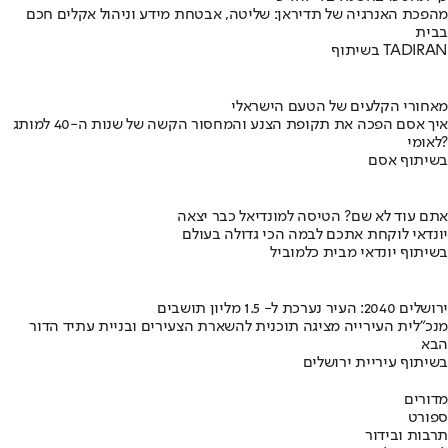
מהפכת האנרגיה של תדיראן: שליטה, אבטחת מידע וניהול אקלים חכם
בבית
בשיתוף TADIRAN
מאחורי הקלעים של הטעם הישראלי
איך אסם הפכה את תקופת הצנע והמחסור הקשה של שנות ה-40 למותג
לאומי?
בשיתוף אסם
אתם עוד לא שם? הטיסה למונדיאל כבר יצאה
יונדאי לוקחת אתכם לבמה הכי גדולה בעולם
בשיתוף יונדאי מבית כלמוביל
ירושלים 2040: העיר נערכת ל- 1.5 מליון תושבים
מנכ"לית העירייה מציגה תוכנית להשארת הצעירים ובניית עתיד הדור
הבא
בשיתוף עיריית ירושלים
מדורים
ספורט
תרבות ובידור