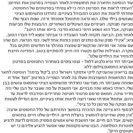
עוד הוסיפה ותיארה את תחושותיה לאחר הצפייה בסרטון אות החיים:
"העזתי לראות את הסרטון הזה כי לא צפיתי בסרטונים של החטיפה.
פחדתי לראות את המבט המבוהל בעיניים. נחרדנו מהשימוש הציני
שעושים בילד שלנו. הוא נראה מתוסכל ומפוחד ורזה. שפת הגוף שלו
מביעה מצוקה. העיניים עם העיגולים השחורים. ההבעות שלו מביעות
מצוקה, אבל הוא נשמע חיוני כשהוא מדבר, ביימו אותו היטב".
לאחר מכן, הביעה תקווה לאור העובדה כי אביתר נמצא ליד חברו הטוב,
גיא: "אין לי ספק שהם נותנים המון כוחות אחד לשני. כפי הנראה, הם שהו
עם עומר. אני מניחה שהקשרים שנוצרו במהלך 16 חודשים חזקים בכל
מקרה. הגורלות שלהם נקשרו וזה חייב להסתיים בטוב. המדינה חייבת
להחזיר את הילדים שלנו".
אביתר דוד וגיא גלבוע דלאל - נצפו צופים בשחרור החטופים בסרטון
שהוציא החמאס,צילום: ללא
גם בריאיון שהעניקה ליקי אדמקר וישראל כהן ב"קול ברמה" הוסיפה לתאר
את התחושות המעורבות שעלו בה לאחר הצפייה בסרטון: "מצד אחד זו
שמחה שאביתר חי, מצד שני נחרדתי מהשימוש הציני שחמאס עושים בבן
שלי, ראיתי כאמא שזה מבויים. אני חושבת על מה שעבר על הבן שלי וזה
מדיר שינה. חמאס פרסם סרטוני חטיפה מחרידים וסירבתי לראות עד
היום. אתמול אמרתי שאני רוצה לראות אותו בעיניים, והם הגדילו לעשות
עם הפקה של סרטון כל כך ציני".
לבסוף היא ציינה את ההכרח בהמשך החזרתם של כלל החטופים ארצה:
"אין ספק שחייבים להמשיך בהצלת חיים. הילדים שלנו חיים בתנאים
קשים, אבל הם חיים. אני חושבת שיש אנשים מספיק חכמים לדעת להגיע
למטרות המלחמה. הבנו שיש מקומות שאי אפשר להגיע אליהם כי יש
חטופים חיים".