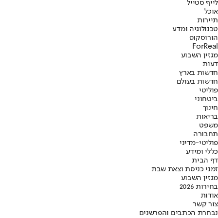
לייף סטייל
אוכל
תיירות
טכנולוגיה ומדע
הורוסקופ
ForReal
מגזין השבוע
דעות
חדשות בארץ
חדשות בעולם
פוליטי
ביטחוני
חינוך
בריאות
משפט
תחבורה
פוליטי-מדיני
כללי ומידע
דף הבית
זמני כניסת וצאת שבת
מגזין השבוע
בחירות 2026
אודות
צור קשר
נבחרת הכתבים והפרשנים