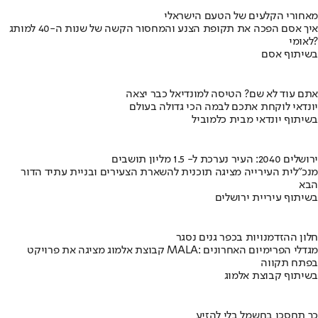
מאחורי הקלעים של הטעם הישראלי
איך אסם הפכה את תקופת הצנע והמחסור הקשה של שנות ה-40 למותג
לאומי?
בשיתוף אסם
אתם עוד לא שם? הטיסה למונדיאל כבר יצאה
יונדאי לוקחת אתכם לבמה הכי גדולה בעולם
בשיתוף יונדאי מבית כלמוביל
ירושלים 2040: העיר נערכת ל- 1.5 מליון תושבים
מנכ"לית העירייה מציגה תוכנית להשארת הצעירים ובניית עתיד הדור
הבא
בשיתוף עיריית ירושלים
חלון ההזדמנויות בכפר גנים נסגר
קבוצת אלמוג מציגה את פרויקט MALA: מגדלי הפרימיום האחרונים
בפתח תקווה
בשיתוף קבוצת אלמוג
כך תחסכו בחשמל בלי להזיע