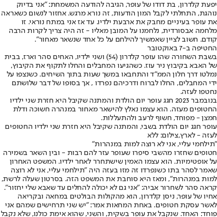
יפעת קלדרון, בת דודו של עופר, הגיבה להודעה המשמחת: "אני בדיוק
נוהגת, התחלתי לקבל המון הודעות, זה נורא מרגש. אחזור לנשום כשאראה
את עופר בעיניים מחבק את ארבעת ילדיו. עד אז אני במתח נוראי. זו
מלחמה אבסורדית, נלחמנו על המובן מאליו - זה היה צריך לקרות הרבה
קודם. חשוב לציין שאמשיך להילחם על כל אחד שנשאר מאחור".
החטיפה ב-7 באוקטובר
בשבת השחורה שהו עופר קלדרון (54) ושני ילדיו, האחים סהר וארז, בבית
של האבא בקיבוץ ניר עוז. כשהגיעו המחבלים והחלו לתקוף את הקיבוץ,
נמלטו דרך חלון הממ״ד והתחבאו במשך שעות בתוך השיחים. כשנצפו על
ידי המחבלים, החלו לברוח ודרכיהם נפרדו , אך בסופו של דבר שלושתם
נחטפו לעזה.
בנובמבר 2023 חגג עופר יום הולדת והמתנה שקיבל היא חזרת שני ילדיו
החטופים מעזה. הוא עצמו נאלץ להישאר מאחור במנהרה חשוכה ודלת
חמצן - מפוחד, חשוף לרעב ולהתעללות.
עופר חגג יום הולדת בשבי, והמתנה שקיבל היא חזרת שני ילדיו החטופים
לעזה - לארץ,צילום: ללא
"תילחמי עליי, אני לא רוצה למות במנהרות"
חטופים שחזרו מהשבי סיפרו שעופר עזר להם רבות - ובין השאר בשמירה
על אופטימיות. הוא עצמו האמין שישתחרר לאחר ילדיו. המשפט האחרון
שאמר לסהר בתו כשנפרדו זה מזו בעזה היה "תילחמי עליי, אני לא רוצה
למות במנהרות", ומאז היא סוחבת את המשפט הזה. בסרטון שעלה לרשת,
קראה סהר לשחרור אביה: "אני גם לא יכולה להחלים עד שאבא שלי יחזור".
אחיו של עופר, ניסן קלדרון, הוא מהקולות הבולטים במחאה ובקריאה
לאשר עסקת חטופים. באחת המחאות אמר: "יש שני תרחישים שמהם אני
פוחד: האחד. שנקבל את עופר בשקית, והשני, שהוא אימת כולנו, שלא נקבל