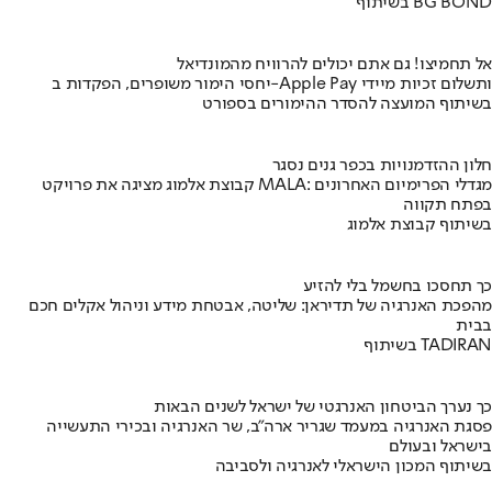
בשיתוף BG BOND
אל תחמיצו! גם אתם יכולים להרוויח מהמונדיאל
יחסי הימור משופרים, הפקדות ב-Apple Pay ותשלום זכיות מיידי
בשיתוף המועצה להסדר ההימורים בספורט
חלון ההזדמנויות בכפר גנים נסגר
קבוצת אלמוג מציגה את פרויקט MALA: מגדלי הפרימיום האחרונים
בפתח תקווה
בשיתוף קבוצת אלמוג
כך תחסכו בחשמל בלי להזיע
מהפכת האנרגיה של תדיראן: שליטה, אבטחת מידע וניהול אקלים חכם
בבית
בשיתוף TADIRAN
כך נערך הביטחון האנרגטי של ישראל לשנים הבאות
פסגת האנרגיה במעמד שגריר ארה"ב, שר האנרגיה ובכירי התעשייה
בישראל ובעולם
בשיתוף המכון הישראלי לאנרגיה ולסביבה