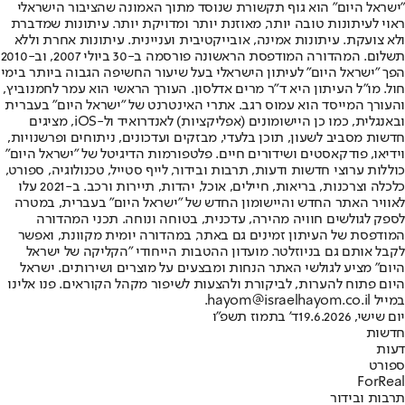
"ישראל היום" הוא גוף תקשורת שנוסד מתוך האמונה שהציבור הישראלי
ראוי לעיתונות טובה יותר, מאוזנת יותר ומדויקת יותר. עיתונות שמדברת
ולא צועקת. עיתונות אמינה, אובייקטיבית ועניינית. עיתונות אחרת וללא
תשלום. המהדורה המודפסת הראשונה פורסמה ב-30 ביולי 2007, וב-2010
הפך "ישראל היום" לעיתון הישראלי בעל שיעור החשיפה הגבוה ביותר בימי
חול. מו"ל העיתון היא ד"ר מרים אדלסון. העורך הראשי הוא עמר לחמנוביץ,
והעורך המייסד הוא עמוס רגב. אתרי האינטרנט של "ישראל היום" בעברית
ובאנגלית, כמו כן היישומונים (אפליקציות) לאנדרואיד ול-iOS, מציגים
חדשות מסביב לשעון, תוכן בלעדי, מבזקים ועדכונים, ניתוחים ופרשנויות,
וידיאו, פודקאסטים ושידורים חיים. פלטפורמות הדיגיטל של "ישראל היום"
כוללות ערוצי חדשות ודעות, תרבות ובידור, לייף סטייל, טכנולוגיה, ספורט,
כלכלה וצרכנות, בריאות, חיילים, אוכל, יהדות, תיירות ורכב. ב-2021 עלו
לאוויר האתר החדש והיישומון החדש של "ישראל היום" בעברית, במטרה
לספק לגולשים חוויה מהירה, עדכנית, בטוחה ונוחה. תכני המהדורה
המודפסת של העיתון זמינים גם באתר, במהדורה יומית מקוונת, ואפשר
לקבל אותם גם בניוזלטר. מועדון ההטבות הייחודי "הקליקה של ישראל
היום" מציע לגולשי האתר הנחות ומבצעים על מוצרים ושירותים. ישראל
היום פתוח להערות, לביקורת ולהצעות לשיפור מקהל הקוראים. פנו אלינו
במייל hayom@israelhayom.co.il.
יום שישי, 19.6.2026
ד' בתמוז תשפ"ו
חדשות
דעות
ספורט
ForReal
תרבות ובידור