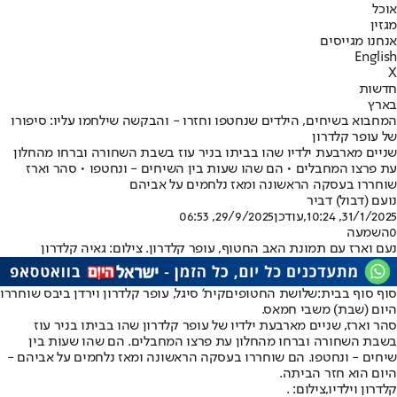
אוכל
מגזין
אנחנו מגייסים
English
X
חדשות
בארץ
המחבוא בשיחים, הילדים שנחטפו וחזרו - והבקשה שילחמו עליו: סיפורו
של עופר קלדרון
שניים מארבעת ילדיו שהו בביתו בניר עוז בשבת השחורה וברחו מהחלון
עת פרצו המחבלים • הם שהו שעות בין השיחים - ונחטפו • סהר וארז
שוחררו בעסקה הראשונה ומאז נלחמים על אביהם
נועם (דבול) דביר
31/1/2025, 10:24
,עודכן
29/9/2025, 06:53
0
השמעה
נעם וארז עם תמונת האב החטוף, עופר קלדרון. צילום: גאיה קלדרון
סוף סוף בבית:
שלושת החטופים
קית' סיגל, עופר קלדרון וירדן ביבס שוחררו
היום (שבת) משבי חמאס.
סהר וארז, שניים מארבעת ילדיו של עופר קלדרון שהו בביתו בניר עוז
בשבת השחורה וברחו מהחלון עת פרצו המחבלים. הם שהו שעות בין
שיחים - ונחטפו. הם שוחררו בעסקה הראשונה ומאז נלחמים על אביהם -
היום הוא חזר הביתה.
קלדרון וילדיו,צילום: .