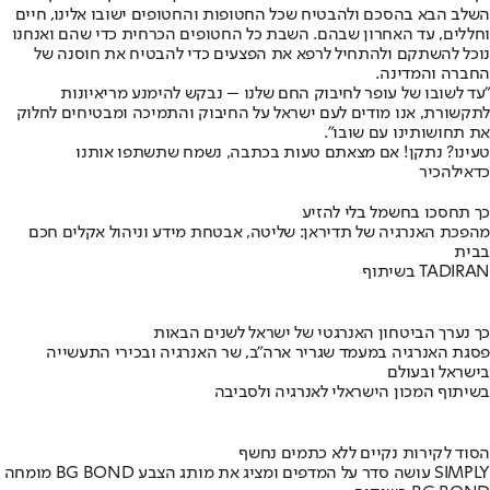
השלב הבא בהסכם ולהבטיח שכל החטופות והחטופים ישובו אלינו, חיים
וחללים, עד האחרון שבהם. השבת כל החטופים הכרחית כדי שהם ואנחנו
נוכל להשתקם ולהתחיל לרפא את הפצעים כדי להבטיח את חוסנה של
החברה והמדינה.
"עד לשובו של עופר לחיבוק החם שלנו – נבקש להימנע מריאיונות
לתקשורת, אנו מודים לעם ישראל על החיבוק והתמיכה ומבטיחים לחלוק
את תחושותינו עם שובו".
טעינו? נתקן! אם מצאתם טעות בכתבה, נשמח שתשתפו אותנו
כדאי
להכיר
כך תחסכו בחשמל בלי להזיע
מהפכת האנרגיה של תדיראן: שליטה, אבטחת מידע וניהול אקלים חכם
בבית
בשיתוף TADIRAN
כך נערך הביטחון האנרגטי של ישראל לשנים הבאות
פסגת האנרגיה במעמד שגריר ארה"ב, שר האנרגיה ובכירי התעשייה
בישראל ובעולם
בשיתוף המכון הישראלי לאנרגיה ולסביבה
הסוד לקירות נקיים ללא כתמים נחשף
מומחה BG BOND עושה סדר על המדפים ומציג את מותג הצבע SIMPLY