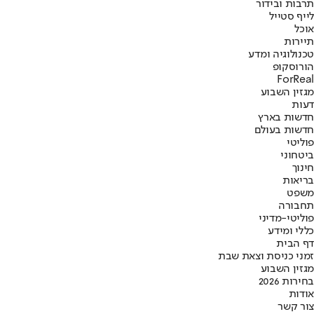
תרבות ובידור
לייף סטייל
אוכל
תיירות
טכנולוגיה ומדע
הורוסקופ
ForReal
מגזין השבוע
דעות
חדשות בארץ
חדשות בעולם
פוליטי
ביטחוני
חינוך
בריאות
משפט
תחבורה
פוליטי-מדיני
כללי ומידע
דף הבית
זמני כניסת וצאת שבת
מגזין השבוע
בחירות 2026
אודות
צור קשר