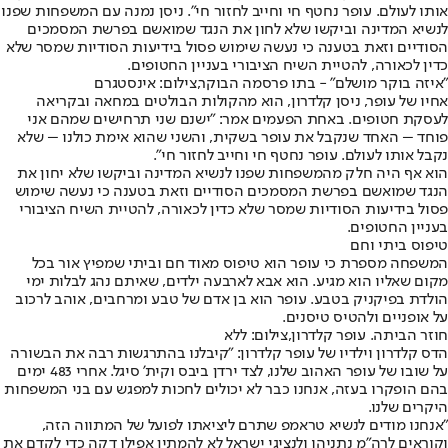
אותו לעולם. עופר נחטף חי וחייב לחזור חי". ניסן נמנה עם המשפחות שפנו
לנשיא המדינה וביקשו שלא לחון את הנגד שמואשם בפרשת המסמכים
הסודיים וזאת בטענה כי נעשה שימוש פסול בידיעות הסודיות שמסר שלא
כדין לכאורה, להטיית השיח הציבורי בעניין החטופים.
"איזה בוקר מושלם" - בתו פרסמה הבוקר,צילום: אינסטגרם
אחיו של עופר, ניסן קלדרון, הוא מהקולות הבולטים במחאה ובקריאה
לעסקת חטופים. באחת הפעמים אמר: "ישנם שני תרחישים שמהם אני
פוחד – האחד שנקבל את עופר בשקית, והשני שהוא אימת כולנו – שלא
נקבל אותו לעולם. עופר נחטף חי וחייב לחזור חי".
הוא אף היה חלק מהמשפחות שפנו לנשיא המדינה וביקשו שלא יחון את
הנגד שמואשם בפרשת המסמכים הסודיים וזאת בטענה כי נעשה שימוש
פסול בידיעות הסודיות שמסר שלא כדין לכאורה, להטיית השיח הציבורי
בעניין החטופים.
טיפוס ביתי וחם
המשפחה מספרת כי עופר הוא טיפוס מאוד חם וביתי שמפיץ אור בכל
מקום שאליו הוא מגיע. הוא אבא לארבעה ילדים, שאיתם נהג לבלות ימי
הולדת בפיקניק בטבע. עופר הוא בן אדם של טבע ומרחבים, אוהב לרכוב
על אופניים ולהטיס טיסנים.
חוזר הביתה. עופר קלדרון,צילום: ללא
הדס קלדרון וילדיו של עופר קלדרון: "קיבלנו בהתרגשות רבה את הבשורה
על שובו של עופר האהוב שלנו, לצד ירדן ביבס וקית' סיגל. אחרי 483 ימים
בהם הופקרו בעזה, אנחנו כבר לא יכולים לחכות למפגש עם בני המשפחות
היקרים שלנו.
"אנחנו מודים לנשיא טראמפ שתרם ליציאתו לפועל של המתווה הזה,
וקוראים לרה"מ נתניהו ולנציגי ישראל לא להמתין אפילו דקה כדי לקדם את