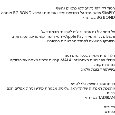
הסוד לקירות נקיים ללא כתמים נחשף
מומחה BG BOND עושה סדר על המדפים ומציג את מותג הצבע SIMPLY
בשיתוף BG BOND
אל תחמיצו! גם אתם יכולים להרוויח מהמונדיאל
יחסי הימור משופרים, הפקדות ב-Apple Pay ותשלום זכיות מיידי
בשיתוף המועצה להסדר ההימורים בספורט
חלון ההזדמנויות בכפר גנים נסגר
קבוצת אלמוג מציגה את פרויקט MALA: מגדלי הפרימיום האחרונים
בפתח תקווה
בשיתוף קבוצת אלמוג
כך תחסכו בחשמל בלי להזיע
מהפכת האנרגיה של תדיראן: שליטה, אבטחת מידע וניהול אקלים חכם
בבית
בשיתוף TADIRAN
מדורים
ספורט