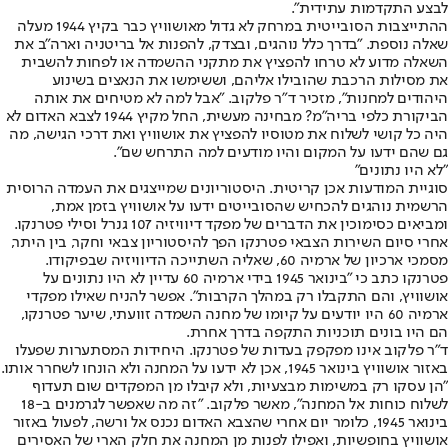
לבצע התקדמות עתידית".
ההתייצבות הסובייטית במרחק לא גדול מאושוויץ כבר בקיץ 1944 מעלה
שאלה נוספת. "בדרך כלל נוהגים, ובצדק, להפנות אל בריטניה וארה"ב את
השאלה מדוע לא טרחו להפציץ את מתקני ההשמדה או לפחות להשבית
את מסילות הרכבת שהובילו אליהם, וששימשו את הנאצים בשינוע
היהודים למחנות", מזכיר ד"ר פלקוב. "אבל למה לא מטיחים את אותה
הביקורת כלפי בריה"מ? מבחינה מעשית, החל מקיץ 1944 לצבא האדום לא
היה כל קושי לשלוח את מטוסיו להפציץ את אושוויץ ואת דרכי הגישה, מה
גם שהם ידעו על המקום והיו מודעים למה התרחש שם".
"לא היו נתונים"
סוגיית המודעות אכן קריטית. היסטוריונים שמייצגים את העמדה הרוסית
הרשמית נוהגים להכחיש שהסובייטים ידעו על אושוויץ בזמן אמת,
ומביאים כסימוכין את הדברים של מפקד דיוויזיה 107 גנרל וסילי פטרנקו.
אחרי סיום השירות הצבאי פטרנקו הפך להיסטוריון צבאי וחקר, בין היתר,
מסמכי ארכיון של ארמיה 60, שאליה השתייכה הדיוויזיה שבפיקודו.
פטרנקו כתב כי "בינואר 1945 בידי ארמיה 60 עדיין לא היו נתונים על
אושוויץ, והם התקבלו רק במהלך הקרבות". אפשר להניח שאילו מפקדי
ארמיה 60 היו יודעים על קיומו של מחנה השמדה זוועתי, שיער פטרנקו,
הם היו בונים תוכניות התקפה בדרך אחרת.
ד"ר פלקוב אינו מפקפק בעדות של פטרנקו. היחידות המסתערות שפעלו
באזור אושוויץ בינואר 1945, אכן לא ידעו על המחנה ולא הונחו לשחרר אותו.
"הן עסקו רק במשימות מבצעיות, ולא קיבלו מן המפקדים שום תעדוף
לשלוח כוחות אל המחנה", מאשר פלקוב. "זה מה שאפשר לגרמנים ב-18
בינואר 1945, כלומר יום אחרי שהצבא האדום נכנס אל ורשה, לפעול באזור
אושוויץ בחופשיות, ואפילו לפנות מן המחנה את חלק הארי של האסירים