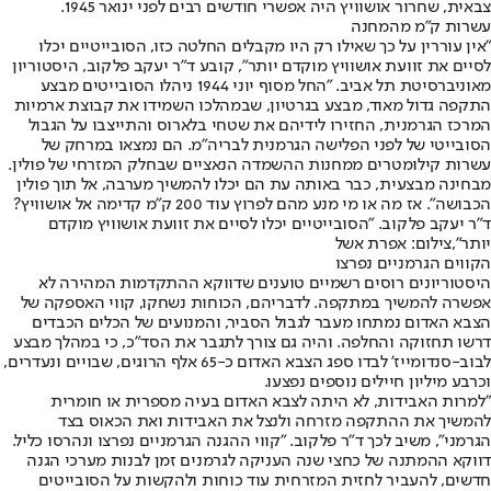
צבאית, שחרור אושוויץ היה אפשרי חודשים רבים לפני ינואר 1945.
עשרות ק"מ מהמחנה
"אין עוררין על כך שאילו רק היו מקבלים החלטה כזו, הסובייטיים יכלו
לסיים את זוועת אושוויץ מוקדם יותר", קובע ד"ר יעקב פלקוב, היסטוריון
מאוניברסיטת תל אביב. "החל מסוף יוני 1944 ניהלו הסובייטים מבצע
התקפה גדול מאוד, מבצע בגרטיון, שבמהלכו השמידו את קבוצת ארמיות
המרכז הגרמנית, החזירו לידיהם את שטחי בלארוס והתייצבו על הגבול
הסובייטי של לפני הפלישה הגרמנית לבריה"מ. הם נמצאו במרחק של
עשרות קילומטרים ממחנות ההשמדה הנאציים שבחלק המזרחי של פולין.
מבחינה מבצעית, כבר באותה עת הם יכלו להמשיך מערבה, אל תוך פולין
הכבושה". אז מה או מי מנע מהם לפרוץ עוד 200 ק"מ קדימה אל אושוויץ?
ד"ר יעקב פלקוב. "הסובייטיים יכלו לסיים את זוועת אושוויץ מוקדם
יותר",צילום: אפרת אשל
הקווים הגרמניים נפרצו
היסטוריונים רוסים רשמיים טוענים שדווקא ההתקדמות המהירה לא
אפשרה להמשיך במתקפה. לדבריהם, הכוחות נשחקו, קווי האספקה של
הצבא האדום נמתחו מעבר לגבול הסביר, והמנועים של הכלים הכבדים
דרשו תחזוקה והחלפה. והיה גם צורך לתגבר את הסד"כ, כי במהלך מבצע
לבוב-סנדומייז' לבדו ספג הצבא האדום כ-65 אלף הרוגים, שבויים ונעדרים,
וכרבע מיליון חיילים נוספים נפצעו.
"למרות האבידות, לא היתה לצבא האדום בעיה מספרית או חומרית
להמשיך את ההתקפה מזרחה ולנצל את האבידות ואת הכאוס בצד
הגרמני", משיב לכך ד"ר פלקוב. "קווי ההגנה הגרמניים נפרצו ונהרסו כליל.
דווקא ההמתנה של כחצי שנה העניקה לגרמנים זמן לבנות מערכי הגנה
חדשים, להעביר לחזית המזרחית עוד כוחות ולהקשות על הסובייטים