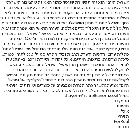
"ישראל היום" הוא גוף תקשורת שנוסד מתוך האמונה שהציבור הישראלי
ראוי לעיתונות טובה יותר, מאוזנת יותר ומדויקת יותר. עיתונות שמדברת
ולא צועקת. עיתונות אמינה, אובייקטיבית ועניינית. עיתונות אחרת וללא
תשלום. המהדורה המודפסת הראשונה פורסמה ב-30 ביולי 2007, וב-2010
הפך "ישראל היום" לעיתון הישראלי בעל שיעור החשיפה הגבוה ביותר בימי
חול. מו"ל העיתון היא ד"ר מרים אדלסון. העורך הראשי הוא עמר לחמנוביץ,
והעורך המייסד הוא עמוס רגב. אתרי האינטרנט של "ישראל היום" בעברית
ובאנגלית, כמו כן היישומונים (אפליקציות) לאנדרואיד ול-iOS, מציגים
חדשות מסביב לשעון, תוכן בלעדי, מבזקים ועדכונים, ניתוחים ופרשנויות,
וידיאו, פודקאסטים ושידורים חיים. פלטפורמות הדיגיטל של "ישראל היום"
כוללות ערוצי חדשות ודעות, תרבות ובידור, לייף סטייל, טכנולוגיה, ספורט,
כלכלה וצרכנות, בריאות, חיילים, אוכל, יהדות, תיירות ורכב. ב-2021 עלו
לאוויר האתר החדש והיישומון החדש של "ישראל היום" בעברית, במטרה
לספק לגולשים חוויה מהירה, עדכנית, בטוחה ונוחה. תכני המהדורה
המודפסת של העיתון זמינים גם באתר, במהדורה יומית מקוונת, ואפשר
לקבל אותם גם בניוזלטר. מועדון ההטבות הייחודי "הקליקה של ישראל
היום" מציע לגולשי האתר הנחות ומבצעים על מוצרים ושירותים. ישראל
היום פתוח להערות, לביקורת ולהצעות לשיפור מקהל הקוראים. פנו אלינו
במייל hayom@israelhayom.co.il.
מבזקים
חדשות
אוכל
תשחץ
ForReal
תרבות