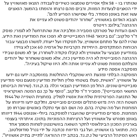
שנותרו בו - 58 אלף אסירים שנמצאו כשירים לעבודה הוצאו מאושוויץ על
ידי הנאצים לצעדות המוות, ורבים מהם נרצחו והומתו בהמשך. הנאצים
עשו זאת באופן מסודר, בלי שמישהו הפריע להם".
הצבא האדום באושוויץ. "שחרור יהודים פשוט לא עניינו את
ההנהגה",צילום: רויטרס
האם העדות של פטרנקו מסבירה ומלבינה את שהתרחש? לא לגמרי, פוסק
ד"ר פלקוב: "גם בינואר 1945 הסובייטיים לא הפכו את המודיעין ואת הידע,
שהיו להם על מתחם אושוויץ, על תפקודו ועל ייעודו, למשהו מבצעי עבור
הכוחות המתקדמים. היחידות הקרביות של ארמיה 60 אכן לא צוידו
במודיעין מבצעי על אושוויץ ולא קיבלו פקודה לשחררו, אך לא משום שבידי
ההנהגה הסובייטית לא היה מודיעין כזה, אלא משום ששחרור של יהודים
והצלתם ממוות פשוט לא עניינו אותה ולא היוו שיקול בעיניה".
מוסקבה אספה מידע
המסקנה הבלתי נמנעת היא שמקבלי ההחלטות במוסקבה ידעו גם ידעו
על אושוויץ. "ראשית, פעלו בשטחי פולין חוליות מודיעין מטעם גופי מודיעין
סובייטיים שונים, החל מן המודיעין הצבאי וכלה בנ.ק.וו.ד. (שירות הביטחון
החשאי הסובייטי)", מסביר ד"ר פלקוב. "נוסף על כך, גם המטה האוקראיני
של התנועה הפרטיזנית שלח את אנשיו לפולין. במחצית השנייה של 1944
השטח הזה היה גדוש מרגלים וסוכנים סובייטים, וחלקם ידעו ודיווחו על
המחנות ועל מה שקרה בהם. פה ושם הם אף נתקלו באנשים שברחו מן
המחנות. מסרים מודיעיניים שהועברו למוסקבה ביולי-אוגוסט 1944 דיווחו
באופן מפורש על אושוויץ ועל הרציחות ההמוניות בתוכו. איתרתי בעצמי
בארכיון המכון הבינלאומי לחקר השואה בוושינגטון לפחות מסמך אחד
כזה. מתואר בו אושוויץ, ועל גבי הדיווח נכתבה על ידי גנרל סודופלטוב,
ראש המינהל הרביעי של נ.ק.ו.ד. בכתב ידו ההוראה 'לתייק בתיק אושוויץ'".