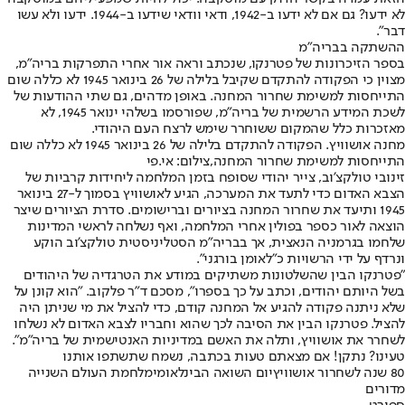
לא ידעו? גם אם לא ידעו ב-1942, ודאי וודאי שידעו ב-1944. ידעו ולא עשו
דבר".
ההשתקה בבריה"מ
בספר הזיכרונות של פטרנקו, שנכתב וראה אור אחרי התפרקות בריה"מ,
מצוין כי הפקודה להתקדם שקיבל בלילה של 26 בינואר 1945 לא כללה שום
התייחסות למשימת שחרור המחנה. באופן מדהים, גם שתי ההודעות של
לשכת המידע הרשמית של בריה"מ, שפורסמו בשלהי ינואר 1945, לא
מאזכרות כלל שהמקום ששוחרר שימש לרצח העם היהודי.
מחנה אושוויץ. הפקודה להתקדם בלילה של 26 בינואר 1945 לא כללה שום
התייחסות למשימת שחרור המחנה,צילום: אי.פי
זינובי טולקצ'וב, צייר יהודי שסופח בזמן המלחמה ליחידות קרביות של
הצבא האדום כדי לתעד את המערכה, הגיע לאושוויץ בסמוך ל-27 בינואר
1945 ותיעד את שחרור המחנה בציורים וברישומים. סדרת הציורים שיצר
הוצאה לאור כספר בפולין אחרי המלחמה, ואף נשלחה לראשי המדינות
שלחמו בגרמניה הנאצית, אך בבריה"מ הסטליניסטית טולקצ'וב הוקע
ונרדף על ידי הרשויות כ"לאומן בורגני".
"פטרנקו הבין שהשלטונות משתיקים במודע את הטרגדיה של היהודים
בשל היותם יהודים, וכתב על כך בספרו", מסכם ד"ר פלקוב. "הוא קונן על
שלא ניתנה פקודה להגיע אל המחנה קודם, כדי להציל את מי שניתן היה
להציל. פטרנקו הבין את הסיבה לכך שהוא וחבריו לצבא האדום לא נשלחו
לשחרר את אושוויץ, ותלה את האשם במדיניות האנטישמית של בריה"מ".
טעינו? נתקן! אם מצאתם טעות בכתבה, נשמח שתשתפו אותנו
80 שנה לשחרור אושוויץ
יום השואה הבינלאומי
מלחמת העולם השנייה
מדורים