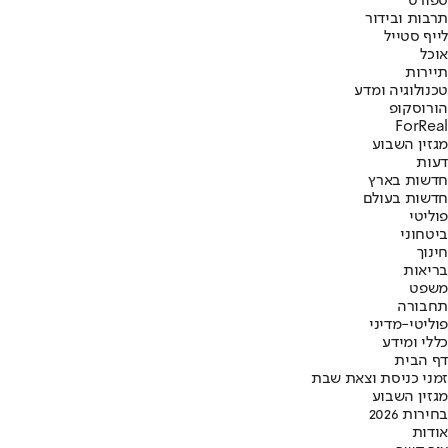
ספורט
תרבות ובידור
לייף סטייל
אוכל
תיירות
טכנולוגיה ומדע
הורוסקופ
ForReal
מגזין השבוע
דעות
חדשות בארץ
חדשות בעולם
פוליטי
ביטחוני
חינוך
בריאות
משפט
תחבורה
פוליטי-מדיני
כללי ומידע
דף הבית
זמני כניסת וצאת שבת
מגזין השבוע
בחירות 2026
אודות