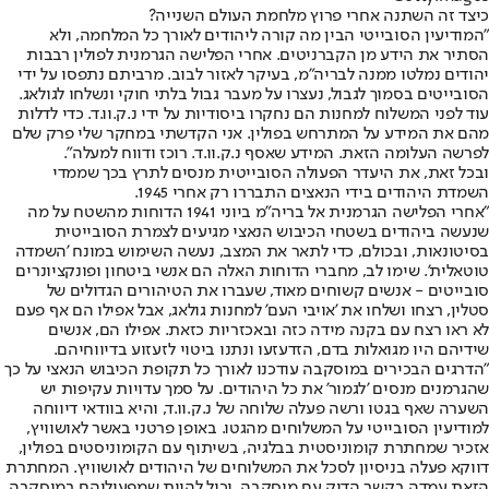
כיצד זה השתנה אחרי פרוץ מלחמת העולם השנייה?
"המודיעין הסובייטי הבין מה קורה ליהודים לאורך כל המלחמה, ולא
הסתיר את הידע מן הקברניטים. אחרי הפלישה הגרמנית לפולין רבבות
יהודים נמלטו ממנה לבריה"מ, בעיקר לאזור לבוב. מרביתם נתפסו על ידי
הסובייטים בסמוך לגבול, נעצרו על מעבר גבול בלתי חוקי ונשלחו לגולאג.
עוד לפני המשלוח למחנות הם נחקרו ביסודיות על ידי נ.ק.וו.ד. כדי לדלות
מהם את המידע על המתרחש בפולין. אני הקדשתי במחקר שלי פרק שלם
לפרשה העלומה הזאת. המידע שאסף נ.ק.וו.ד. רוכז ודווח למעלה".
ובכל זאת, את היעדר הפעולה הסובייטית מנסים לתרץ בכך שממדי
השמדת היהודים בידי הנאצים התבררו רק אחרי 1945.
"אחרי הפלישה הגרמנית אל בריה"מ ביוני 1941 הדוחות מהשטח על מה
שנעשה ביהודים בשטחי הכיבוש הנאצי מגיעים לצמרת הסובייטית
בסיטונאות, ובכולם, כדי לתאר את המצב, נעשה השימוש במונח 'השמדה
טוטאלית'. שימו לב, מחברי הדוחות האלה הם אנשי ביטחון ופונקציונרים
סובייטים - אנשים קשוחים מאוד, שעברו את הטיהורים הגדולים של
סטלין, רצחו ושלחו את 'אויבי העם' למחנות גולאג, אבל אפילו הם אף פעם
לא ראו רצח עם בקנה מידה כזה ובאכזריות כזאת. אפילו הם, אנשים
שידיהם היו מגואלות בדם, הזדעזעו ונתנו ביטוי לזעזוע בדיווחיהם.
"הדרגים הבכירים במוסקבה עודכנו לאורך כל תקופת הכיבוש הנאצי על כך
שהגרמנים מנסים 'לגמור' את כל היהודים. על סמך עדויות עקיפות יש
השערה שאף בגטו ורשה פעלה שלוחה של נ.ק.וו.ד, והיא בוודאי דיווחה
למודיעין הסובייטי על המשלוחים מהגטו. באופן פרטני באשר לאושוויץ,
אזכיר שמחתרת קומוניסטית בבלגיה, בשיתוף עם הקומוניסטים בפולין,
דווקא פעלה בניסיון לסכל את המשלוחים של היהודים לאושוויץ. המחתרת
הזאת עמדה בקשר הדוק עם מוסקבה. יכול להיות שמפעיליהם במוסקבה