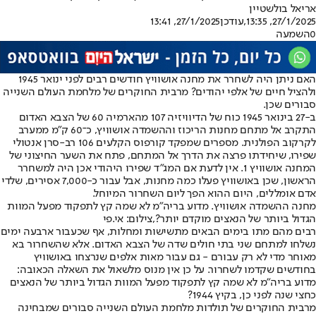
אריאל בולשטיין
27/1/2025, 13:35
,עודכן
27/1/2025, 13:41
0
השמעה
האם ניתן היה לשחרר את מחנה אושוויץ חודשים רבים לפני ינואר 1945
ולהציל חיים של אלפי יהודים? מרבית החוקרים של מלחמת העולם השנייה
סבורים שכן.
ב-27 בינואר 1945 כוח של הדיוויזיה 107 מהארמיה 60 של הצבא האדום
התקרב אל מתחם מחנות הריכוז וההשמדה אושוויץ, כ־60 ק"מ ממערב
לקרקוב הפולנית. מספרים שמפקד קורפוס הקלעים 106 רב-סרן אנטולי
שפירו, שיחידתו פרצה את הדרך אל המתחם, פתח את השער החיצוני של
המחנה אושוויץ 1. אין לדעת אם המג"ד שפירו היהודי אכן היה למשחרר
הראשון, שכן באושוויץ פעלו כמה מחנות, אבל עבור כ-7,000 אסירים, שלדי
אדם אומללים, היום ההוא הפך ליום השחרור המיוחל.
מחנה ההשמדה אושוויץ. מדוע בריה"מ לא שמה קץ לתפקוד מפעל המוות
הגדול ביותר של הנאצים מוקדם יותר?,צילום: אי.פי
רבים מהם מתו בימים הבאים מתשישות ומחלות, אף שכעבור ארבעה ימים
נשלחו למתחם שני בתי חולים שדה של הצבא האדום. אלא שהשחרור בא
מאוחר מדי לא רק עבורם - גם עבור מאות אלפים שנרצחו באושוויץ
בחודשים שקדמו לשחרור. על כן אין מנוס מלשאול את השאלה הכאובה:
מדוע בריה"מ לא שמה קץ לתפקוד מפעל המוות הגדול ביותר של הנאצים
כחצי שנה לפני כן, בקיץ 1944?
מרבית החוקרים של תולדות מלחמת העולם השנייה סבורים שמבחינה