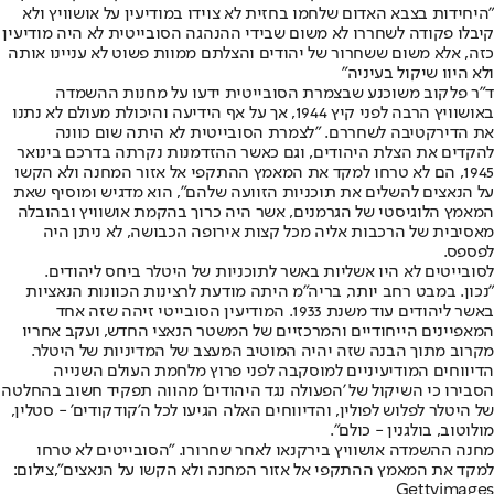
"היחידות בצבא האדום שלחמו בחזית לא צוידו במודיעין על אושוויץ ולא
קיבלו פקודה לשחררו לא משום שבידי ההנהגה הסובייטית לא היה מודיעין
כזה, אלא משום ששחרור של יהודים והצלתם ממוות פשוט לא עניינו אותה
ולא היוו שיקול בעיניה"
ד"ר פלקוב משוכנע שבצמרת הסובייטית ידעו על מחנות ההשמדה
באושוויץ הרבה לפני קיץ 1944, אך על אף הידיעה והיכולת מעולם לא נתנו
את הדירקטיבה לשחררם. "לצמרת הסובייטית לא היתה שום כוונה
להקדים את הצלת היהודים, וגם כאשר ההזדמנות נקרתה בדרכם בינואר
1945, הם לא טרחו למקד את המאמץ ההתקפי אל אזור המחנה ולא הקשו
על הנאצים להשלים את תוכניות הזוועה שלהם", הוא מדגיש ומוסיף שאת
המאמץ הלוגיסטי של הגרמנים, אשר היה כרוך בהקמת אושוויץ ובהובלה
מאסיבית של הרכבות אליה מכל קצות אירופה הכבושה, לא ניתן היה
לפספס.
לסובייטים לא היו אשליות באשר לתוכניות של היטלר ביחס ליהודים.
"נכון. במבט רחב יותר, בריה"מ היתה מודעת לרצינות הכוונות הנאציות
באשר ליהודים עוד משנת 1933. המודיעין הסובייטי זיהה שזה אחד
המאפיינים הייחודיים והמרכזיים של המשטר הנאצי החדש, ועקב אחריו
מקרוב מתוך הבנה שזה יהיה המוטיב המעצב של המדיניות של היטלר.
הדיווחים המודיעיניים למוסקבה לפני פרוץ מלחמת העולם השנייה
הסבירו כי השיקול של 'הפעולה נגד היהודים' מהווה תפקיד חשוב בהחלטה
של היטלר לפלוש לפולין, והדיווחים האלה הגיעו לכל ה'קודקודים' - סטלין,
מולוטוב, בולגנין - כולם".
מחנה ההשמדה אושוויץ בירקנאו לאחר שחרורו. "הסובייטים לא טרחו
למקד את המאמץ ההתקפי אל אזור המחנה ולא הקשו על הנאצים",צילום:
Gettyimages