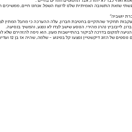
אמא ואחי כבר לא יחזרו, אבל החטופים חוזרים בחיים".
גשתי שזאת התשובה האמיתית שלנו לרוצח השפל. אנחנו חיים, ממשיכים הל
רת יושביה"
חצי מדרום לצומת זיף. בעקבות תחקיר שהתקיים בחטיבת חברון, עלה ההערכה כי מחבל
יעה למקום בדרכה לביקור בהתיישבות מעון. הוא ניסה להזהירם שלא לה
יוסף בן 46, האם