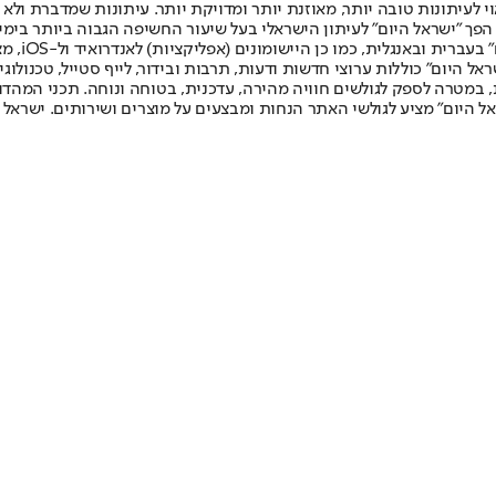
לעיתונות טובה יותר, מאוזנת יותר ומדויקת יותר. עיתונות שמדברת ולא צ
שלום. המהדורה המודפסת הראשונה פורסמה ב-30 ביולי 2007, וב-2010 הפך "ישראל היום" לעיתון הישראלי בעל שי
לחמנוביץ,
ל היום" כוללות ערוצי חדשות ודעות, תרבות ובידור, לייף סטייל, טכנולוגיה
ברית, במטרה לספק לגולשים חוויה מהירה, עדכנית, בטוחה ונוחה. תכני המה
ל היום" מציע לגולשי האתר הנחות ומבצעים על מוצרים ושירותים. ישראל 