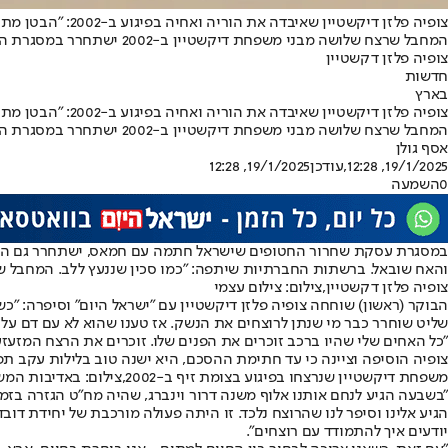
צופיה פלזן דיקשטיין שאיבדה את הוריה ואחיה בפיגוע ב-2002: "הבטן מתהפכת אבל צריך לבחור בחיים"
המחבל שרצח שלושה מבני משפחת דיקשטיין ב-2002 ישתחרר במסגרת העסקה • "כשהתפרסם שהוא משתחרר, נשברתי ובכיתי כל הלילה", סיפרה ל"ישראל היום" • ברשתות החברתיות שיתפה: "כמו סכין שננעץ ללב"
צופיה פלזן דקשטיין
חדשות
בארץ
צופיה פלזן דיקשטיין שאיבדה את הוריה ואחיה בפיגוע ב-2002: "הבטן מתהפכת אבל צריך לבחור בחיים"
המחבל שרצח שלושה מבני משפחת דיקשטיין ב-2002 ישתחרר במסגרת העסקה • "כשהתפרסם שהוא משתחרר, נשברתי ובכיתי כל הלילה", סיפרה ל"ישראל היום" • ברשתות החברתיות שיתפה: "כמו סכין שננעץ ללב"
אסף גולן
19/1/2025, 12:28
,עודכן
19/1/2025, 12:28
0
השמעה
במסגרת עסקת שחרור החטופים שישראל חתמה עם חמאס, ישתחרר גם המח
והאח שובאל. ברשתות החברתיות שיתפה: "כמו סכין שננעץ ללב. המחבל ש
צופיה פלזן דקשטיין,צילום: צילום עצמי
הבוקר (ראשון) שוחחה צופיה פלזן דיקשטיין עם "ישראל היום" וסיפרה: "
שליט שוחרר כבר מי שנתן לרוצחים את הנשק. אז טענו שהוא לא עם דם על 
"כל האחים שלי שהיו ברכב זוכרים את הפנים שלו. זוכרים את הרצח המזעזע של הה
צופיה הוסיפה וציינה כי עד חתימת ההסכם, היא ישנה טוב בלילות עקב ת
משפחת דיקשטיין שנרצחו בפיגוע בצומת זיף ב-2002,צילום: באדיבות המשפחה
"בשבעה הגיע לנחם אותנו אלוף משנה דרור וינברג, שהיה מח"ט הגזרה בזמ
הגיע אלינו וסיפר לנו שהרוצח נלכד. זו היתה פעולה מורכבת של יחידת דוב
יודעים איך להתמודד עם רוצחים".