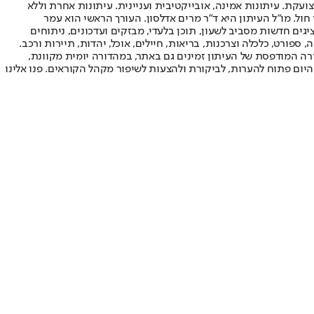
ועקת. עיתונות אמינה, אובייקטיבית ועניינית. עיתונות אחרת וללא
עור החשיפה הגבוה ביותר בימי חול. מו"ל העיתון היא ד"ר מרים אדלסון. העורך הראשי הוא עמר
 והעורך המייסד הוא עמוס רגב. אתרי האינטרנט של "ישראל היום" בעברית ובאנגלית, כמו כן היישומונים (אפליקציות) לאנדרואיד ול-iOS, מציגים חדשות מסביב לשעון, תוכן בלעדי, מבזקים ועדכונים, ניתוחים
, ספורט, כלכלה וצרכנות, בריאות, חיילים, אוכל, יהדות, תיירות ורכב.
דורה המודפסת של העיתון זמינים גם באתר, במהדורה יומית מקוונת,
היום פתוח להערות, לביקורת ולהצעות לשיפור מקהל הקוראים. פנו אלינו