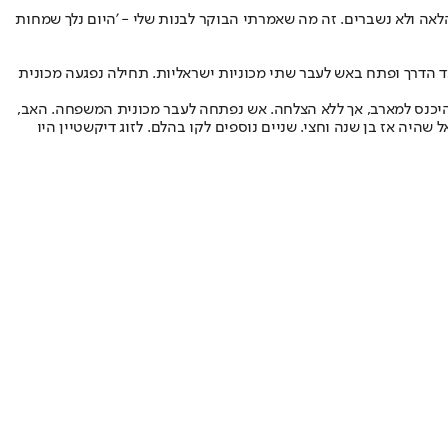
אה ולא נשברים. זה מה שאמרתי הבוקר לבנות שלי - 'היום נלך שמחות
 המתין לצד הדרך ופתח באש לעבר שתי מכוניות ישראליות. תחילה נפגעה מכונית
יכנס למארב, אך ללא הצלחה. אש נפתחה לעבר מכונית המשפחה. האב,
 חנה בת 44 ואחד הבנים, שובאל בן התשע, נרצחו. שני בנים נוספים של הזוג דיקשטיין נפצעו קל בפיגוע - שלמה, שהיה אז בן 12 ועדיאל שהיה אז בן שנה וחצי. שניים נוספים לקו בהלם. לזוג דיקשטיין היו