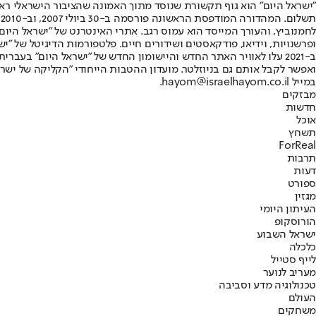
"ישראל היום" הוא גוף תקשורת שנוסד מתוך האמונה שהציבור הישראלי ראוי 
ת
ופרשנויות, וידיאו, פודקאסטים ושידורים חיים. פלטפורמות הדיגיטל של "ישרא
ב-2021 עלו לאוויר האתר החדש והיישומון החדש של "ישראל היום" בע
ואפשר לקבל אותם גם בניוזלטר. מועדון ההטבות הייחודי "הקליקה של ישרא
במייל hayom@israelhayom.co.il.
מבזקים
חדשות
אוכל
תשחץ
ForReal
תרבות
דעות
ספורט
מגזין
העיתון היומי
הורוסקופ
ישראל השבוע
כלכלה
לייף סטייל
מעריב לנוער
טכנולוגיה מדע וסביבה
העולם
משחקים