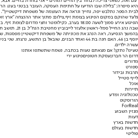
"עם זאת, כשאני צריכה לבחור בין החיים למתים - אני בוחרת בחיים. אבא, 
היא סיפרה: "בלילה שבו הודיעו על חתימת העסקה, העובר בבטני בעט. הר
לבית הספר. נתלבש יפה, נחייך ונראה את העוצמה של משפחת דיקשטיין'".
גלעד שהוקם במקום הפיגוע בצומת זיף,צילום: מתוך אתר ההנצחה "ארץ זוכ
הפיגוע אירע סמוך לשעה 18:00 בערב, כקילומטר ו
שבה נהג החייל סמל-ראשון אלעזר לייבוביץ מחטיבת הנח"ל, בן 21, תושב חברון. לייבוביץ נהרג מהירי. הנוסע שישב לצדו לא נפגע, והמשיך בנסיעה.
בהמשך הנסיעה, ראה הנהג את מכוניתה של משפחת דיקשטיין מפסגות, שהג
עשרה ילדים.
טעינו? נתקן! אם מצאתם טעות בכתבה, נשמח שתשתפו אותנו
דרום הר חברון
עסקת חטופים
פיגוע ירי
מדורים
ספורט
תרבות ובידור
לייף סטייל
אוכל
תיירות
טכנולוגיה ומדע
הורוסקופ
ForReal
מגזין השבוע
דעות
חדשות בארץ
חדשות בעולם
פוליטי