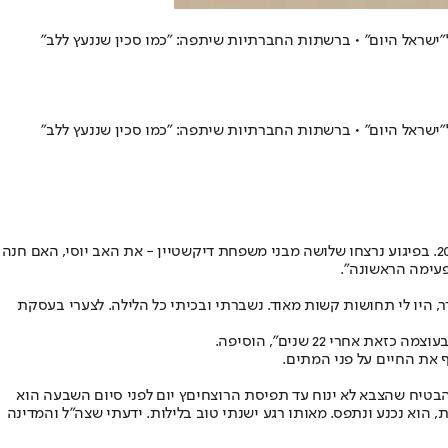
נאג'ר היה אחראי על פיגוע הירי בדרום הר חברון בשנת 2002. בפיגוע נרצחו שלושה מבני משפחת דיקשטיין - את האב יוסי, האם חנה
עימה הראשונה".
, היו לי תחושות קשות מאוד. נשברתי ובכיתי כל הלילה. לצערי בעסקת
י 22 שנים", הוסיפה.
 את החיים על פני המתים.
 הבטיח שהצבא לא ינוח עד תפיסת הרוצחיםץ יום לפני סיום השבעה הוא
, הוא נכנע ונתפס. מאותו רגע ישנתי טוב בלילות. ידעתי שצה"ל והמדינה