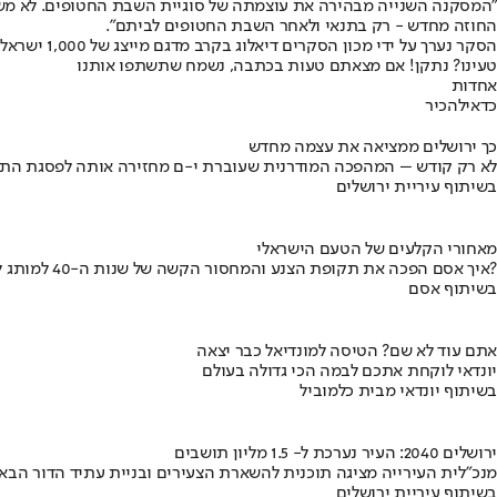
"המסקנה השנייה מבהירה את עוצמתה של סוגיית השבת החטופים. לא משא
החוזה מחדש - רק בתנאי ולאחר השבת החטופים לביתם".
הסקר נערך על ידי מכון הסקרים דיאלוג בקרב מדגם מייצג של 1,000 ישראלים
טעינו? נתקן! אם מצאתם טעות בכתבה, נשמח שתשתפו אותנו
אחדות
כדאי
להכיר
כך ירושלים ממציאה את עצמה מחדש
לא רק קודש – המהפכה המודרנית שעוברת י-ם מחזירה אותה לפסגת התי
בשיתוף עיריית ירושלים
מאחורי הקלעים של הטעם הישראלי
איך אסם הפכה את תקופת הצנע והמחסור הקשה של שנות ה-40 למותג לאומי?
בשיתוף אסם
אתם עוד לא שם? הטיסה למונדיאל כבר יצאה
יונדאי לוקחת אתכם לבמה הכי גדולה בעולם
בשיתוף יונדאי מבית כלמוביל
ירושלים 2040: העיר נערכת ל- 1.5 מליון תושבים
מנכ"לית העירייה מציגה תוכנית להשארת הצעירים ובניית עתיד הדור הבא
בשיתוף עיריית ירושלים