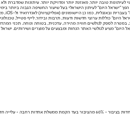
לעיתונות טובה יותר, מאוזנת יותר ומדויקת יותר. עיתונות שמדברת ולא צ
שלום. המהדורה המודפסת הראשונה פורסמה ב-30 ביולי 2007, וב-2010 הפך "ישראל היום" לעיתון הישראלי בעל שי
לחמנוביץ,
ל היום" כוללות ערוצי חדשות ודעות, תרבות ובידור, לייף סטייל, טכנולוגיה
ברית, במטרה לספק לגולשים חוויה מהירה, עדכנית, בטוחה ונוחה. תכני המה
ל היום" מציע לגולשי האתר הנחות ומבצעים על מוצרים ושירותים. ישראל 