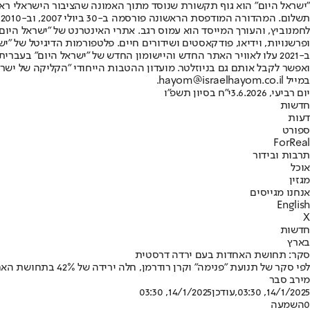
"ישראל היום" הוא גוף תקשורת שנוסד מתוך האמונה שהציבור הישראלי ראוי 
ת
ופרשנויות, וידיאו, פודקאסטים ושידורים חיים. פלטפורמות הדיגיטל של "ישרא
ב-2021 עלו לאוויר האתר החדש והיישומון החדש של "ישראל היום" בע
ואפשר לקבל אותם גם בניוזלטר. מועדון ההטבות הייחודי "הקליקה של ישרא
במייל hayom@israelhayom.co.il.
יום רביעי, 3.6.2026
י"ח בסיון תשפ"ו
חדשות
דעות
ספורט
ForReal
תרבות ובידור
אוכל
מגזין
אנחנו מגייסים
English
X
חדשות
בארץ
סקר: תחושת האחדות בעם ירדה דרסטית
לפי סקר של תנועת "פנימה" וקרן רודרמן, חלה ירידה של 42% בתחושת האחדות בציבור • 60% מהציבור בעד הקמת ממשלת אחדות רחבה • עלייה חדה בתחושת הקיטוב החברתי
מירב סבר
14/1/2025, 03:30
,עודכן
14/1/2025, 03:30
0
השמעה