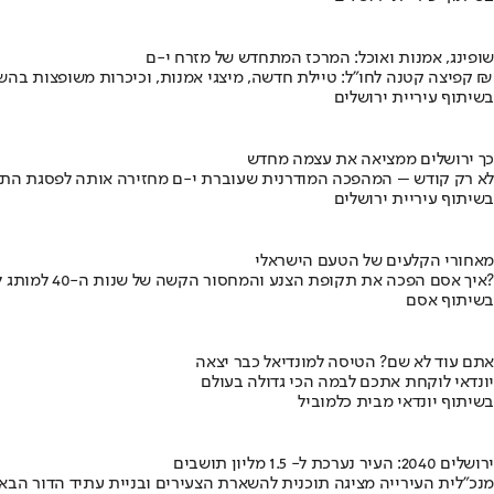
שופינג, אמנות ואוכל: המרכז המתחדש של מזרח י-ם
קפיצה קטנה לחו"ל: טיילת חדשה, מיצגי אמנות, וכיכרות משופצות בהשקעה של 100 מיליון ₪
בשיתוף עיריית ירושלים
כך ירושלים ממציאה את עצמה מחדש
לא רק קודש – המהפכה המודרנית שעוברת י-ם מחזירה אותה לפסגת התי
בשיתוף עיריית ירושלים
מאחורי הקלעים של הטעם הישראלי
איך אסם הפכה את תקופת הצנע והמחסור הקשה של שנות ה-40 למותג לאומי?
בשיתוף אסם
אתם עוד לא שם? הטיסה למונדיאל כבר יצאה
יונדאי לוקחת אתכם לבמה הכי גדולה בעולם
בשיתוף יונדאי מבית כלמוביל
ירושלים 2040: העיר נערכת ל- 1.5 מליון תושבים
מנכ"לית העירייה מציגה תוכנית להשארת הצעירים ובניית עתיד הדור הבא