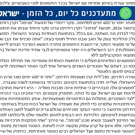
מתוך עצרת בסימן אחדות עם ישראל בככר החטופים לפני כשבועיים. צילום:
לאחר יותר מ־450 ימים למלחמה, סקר ייחודי של תנועת "פנימה" וקרן רודמן בחן מה נשאר מתחושת האחדות שאפפה את הציבור בתחילת המלחמה, ומה צריך לקרות כדי שלא נחזור לקיטוב שלפני המלחמה.
כדי לבדוק מה השתנה, אם בכלל, בתחושת האחדות בציבור הישראלי. התו
ח"כ מהליכוד צעק על האב שבנו החייל חטוף בעזה: "אתה מכניס את הבן 
הממלכתי). רוב הישראלים היו יותר אופטימיים לגבי עתיד מדינת ישראל 
ממצאי הסקר,צילום: ללא
כמו כן, דעתם של המגזרים השונים בישראל אחד לגבי האחר השתנתה לרעה,
"בסיס לחוסן הלאומי"
הישראלי, ועלייה חדה בתחושת הקיטוב החברתי בהשוואה לשנה שעברה.
"ממצאים אלה מבהירים כי אחדות אינה מובנת מאליה - היא דורשת מחויבות
לראות אם גם ישראל, עם כל כוחה, תתפרק מבפנים. הרי אויבינו כבר הוכיחו
"לצד האתגרים, מתגלות גם הזדמנויות משמעותיות. אותן התפתחויות אחרונ
ההזדמנויות שלפנינו כדי לחזק את מעמדה של ישראל ככוח מוביל בשיתופי פ
רודרמן מדגישה כי נתוני הסקר מוכיחים שכולם צריכים לפעול למען האחדות.
בנחישות לטיפוחם. הלכידות היא הבסיס לחוסן הלאומי שלנו וליכולתנו למ
שר החינוך לשעבר ונשיא מכון "פנימה", שי פירון: "שתי מסקנות מרכזיות ע
פוליטי, אלא איום על קרע עמוק שקשה יהיה לאחות. הפטור משירות נתפס 
"הפטור משירות נתפס אצל ישראלים רבים כפטור מאזרחות, כניתוק של שייכות