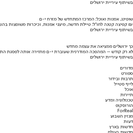
בשיתוף עיריית ירושלים
שופינג, אמנות ואוכל: המרכז המתחדש של מזרח י-ם
קפיצה קטנה לחו"ל: טיילת חדשה, מיצגי אמנות, וכיכרות משופצות בהשקעה של 100 מיליון ₪
בשיתוף עיריית ירושלים
כך ירושלים ממציאה את עצמה מחדש
לא רק קודש – המהפכה המודרנית שעוברת י-ם מחזירה אותה לפסגת התי
בשיתוף עיריית ירושלים
מדורים
ספורט
תרבות ובידור
לייף סטייל
אוכל
תיירות
טכנולוגיה ומדע
הורוסקופ
ForReal
מגזין השבוע
דעות
חדשות בארץ
חדשות בעולם