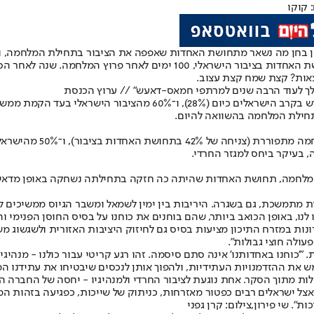
 קוקו
צאות? קצת שמח קצת עצוב.
שלך לעוד הרבה שנים למרתפי חמאס-דאעש" // ערוץ הכנסת
בתחילת המלחמה בהשוואה להיום.
 בעיקר ביחס למגזר החרדי.
 מתמשכת, גם בשגרה. היריבות בין ימין לשמאל ומשבר הגיוס ממשיכים לא
 לנו, באופן הכואב ביותר, שהם בוחנים את כוחנו על בסיס החוסן הפנימי ו
ות במזרח התיכון מציעות בסיס גם לחיזוק היציבות האזורית ולשגשוג מש
עולה חוצי גבולות".
 "'כוחנו באחדותנו' אינה סתם סיסמה. זהו רגע קריטי עבור כולנו - מנהי
מש את ההזדמנויות העתידיות, ולהפוך אותן לנכסים שיבטיחו את עתידנו ה
ולות מתוך הסקר. אחת נוגעת לציבור החרדי ולמנהיגיו - יחסה של החברה ה
אצל ישראלים רבים כפטור מאזרחות, כניתוק של שייכות, כפגיעה בזהות ה
". שי פירון,צילום: קרן גפני