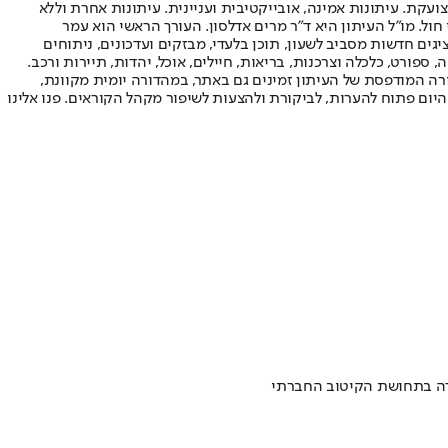
ועקת. עיתונות אמינה, אובייקטיבית ועניינית. עיתונות אחרת וללא
עור החשיפה הגבוה ביותר בימי חול. מו"ל העיתון היא ד"ר מרים אדלסון. העורך הראשי הוא עמר
 והעורך המייסד הוא עמוס רגב. אתרי האינטרנט של "ישראל היום" בעברית ובאנגלית, כמו כן היישומונים (אפליקציות) לאנדרואיד ול-iOS, מציגים חדשות מסביב לשעון, תוכן בלעדי, מבזקים ועדכונים, ניתוחים
, ספורט, כלכלה וצרכנות, בריאות, חיילים, אוכל, יהדות, תיירות ורכב.
דורה המודפסת של העיתון זמינים גם באתר, במהדורה יומית מקוונת,
היום פתוח להערות, לביקורת ולהצעות לשיפור מקהל הקוראים. פנו אלינו