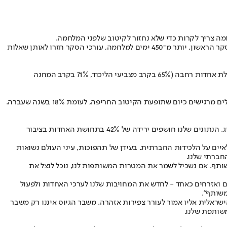
בינואר 2024, תנועת "פנימה" וקרן רודרמן ערכו סקר מיוחד שבחן את תחושת האחדות בציבור הישראלי, 100 ימים לאחר פרוץ המלחמה. שנה לאחר הסקר הראשון, יותר מ־450 ימים למלחמה, עורכי הסקר חזרו לאותן שאלות
על פי ממצאי הסקר, אי־השבת החטופים נותרה הנושא המרכזי הגורם לייאוש בקרב הישראלים כיום (28%), ו־60% מהציבור הישראלי בעד הקמת ממשלת אחדות רחבה (65% בקרב מצביעי הליכוד, 71% בקרב המחנה
הממצאים המדאיגים מעלים כי תחושת האחדות שאפיינה את תחילת המלחמה מתפוררת (צניחה של 42% בתחושת האחדות בציבור), ו־50% מהישראלים מרגישים כיום שתופעת הקיטוב החריפה, לעומת 18% בשנה שעברה.
שירה רודרמן, מנכ"לית קרן משפחת רודרמן: "יותר מ־450 ימים מאז פרוץ המלחמה, תחושת האחדות שהיתה כה חזקה בתחילתה נשחקה באופן מדאיג. הנתונים שלנו חושפים ירידה של 42% בתחושת האחדות בציבור
יים על הלכידות החברתית. בעידן של תהפוכות, עיני העולם נשואות
החברתי שלנו.
ותף. אם נשכיל לשמר את המטרות המשותפות לנו, נוכל לנצל את
גים ואזרחים כאחד - לחדש את המחויבות שלנו לערכי האחדות ולפעול
משותף".
ישראלית אליו אמור לעורר צפירות אזהרה. משבר הגיוס איננו רק משבר
משותפת שלנו.