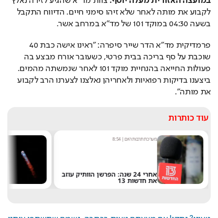
במועצה האזורית מעלה יוסף.
 צוות מד"א שהגיע לזירה נאלץ 
לקבוע את מותה לאחר שלא זיהו סימני חיים. הדיווח התקבל 
בשעה 04:30 במוקד 101 של מד"א במרחב אשר.
פרמדיקית מד"א הדר שייר סיפרה: "ראינו אישה כבת 40 
שוכבת על סף בריכה בבית פרטי, כשעובר אורח מבצע בה 
פעולות החייאה בהנחיית מוקד 101 לאחר שנמשתה מהמים. 
ביצענו בדיקות רפואיות ולאחריהן נאלצנו לצערנו הרב לקבוע 
את מותה".
עוד כותרות
מערכת תרבות היום
|
8:54
שחר 
אחרי 24 שנה: הפרשן הוותיק עוזב
את חדשות 13
של 