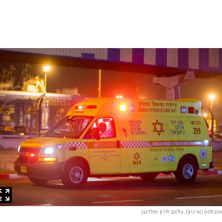
לנס (ארכיון)
. צילום: לירון מולדובן