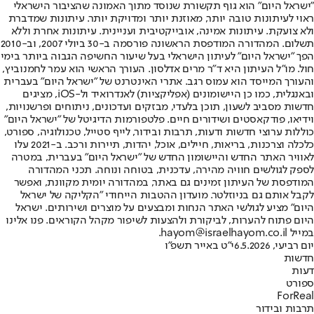
"ישראל היום" הוא גוף תקשורת שנוסד מתוך האמונה שהציבור הישראלי
ראוי לעיתונות טובה יותר, מאוזנת יותר ומדויקת יותר. עיתונות שמדברת
ולא צועקת. עיתונות אמינה, אובייקטיבית ועניינית. עיתונות אחרת וללא
תשלום. המהדורה המודפסת הראשונה פורסמה ב-30 ביולי 2007, וב-2010
הפך "ישראל היום" לעיתון הישראלי בעל שיעור החשיפה הגבוה ביותר בימי
חול. מו"ל העיתון היא ד"ר מרים אדלסון. העורך הראשי הוא עמר לחמנוביץ,
והעורך המייסד הוא עמוס רגב. אתרי האינטרנט של "ישראל היום" בעברית
ובאנגלית, כמו כן היישומונים (אפליקציות) לאנדרואיד ול-iOS, מציגים
חדשות מסביב לשעון, תוכן בלעדי, מבזקים ועדכונים, ניתוחים ופרשנויות,
וידיאו, פודקאסטים ושידורים חיים. פלטפורמות הדיגיטל של "ישראל היום"
כוללות ערוצי חדשות ודעות, תרבות ובידור, לייף סטייל, טכנולוגיה, ספורט,
כלכלה וצרכנות, בריאות, חיילים, אוכל, יהדות, תיירות ורכב. ב-2021 עלו
לאוויר האתר החדש והיישומון החדש של "ישראל היום" בעברית, במטרה
לספק לגולשים חוויה מהירה, עדכנית, בטוחה ונוחה. תכני המהדורה
המודפסת של העיתון זמינים גם באתר, במהדורה יומית מקוונת, ואפשר
לקבל אותם גם בניוזלטר. מועדון ההטבות הייחודי "הקליקה של ישראל
היום" מציע לגולשי האתר הנחות ומבצעים על מוצרים ושירותים. ישראל
היום פתוח להערות, לביקורת ולהצעות לשיפור מקהל הקוראים. פנו אלינו
במייל hayom@israelhayom.co.il.
יום רביעי, 6.5.2026
י"ט באייר תשפ"ו
חדשות
דעות
ספורט
ForReal
תרבות ובידור