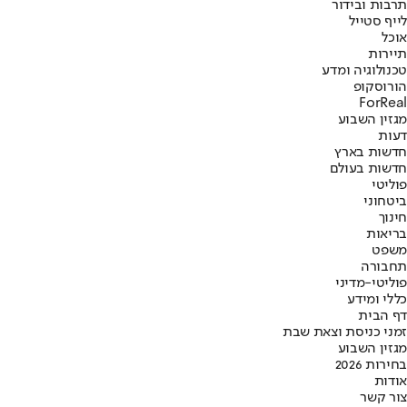
תרבות ובידור
לייף סטייל
אוכל
תיירות
טכנולוגיה ומדע
הורוסקופ
ForReal
מגזין השבוע
דעות
חדשות בארץ
חדשות בעולם
פוליטי
ביטחוני
חינוך
בריאות
משפט
תחבורה
פוליטי-מדיני
כללי ומידע
דף הבית
זמני כניסת וצאת שבת
מגזין השבוע
בחירות 2026
אודות
צור קשר