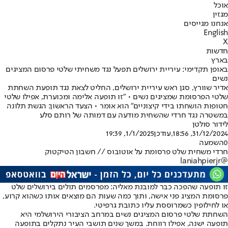
אוכל
מגזין
אנחנו מגייסים
English
X
חדשות
בארץ
באופן תקדימי: עיריית ירושלים תפעל נגד משחיתי שלטי פרסום המציגים
נשים
אדיר שוורץ, סגן ראש עיריית ירושלים, החליט לצאת נגד תופעת השחתת
שלטי הפרסומת שמציגים נשים • "זו תופעה אלימה ומכוערת, אפילו שלטי
חטופות הושחתו בידי קיצוניים" הוא אומר • הצעד הראשון: הגשת תלונה
במשטרה נגד חרדי שהשחית מודעה עם דמותה של רותם סלע
לידור סולטן
31/12/2024, 18:56
,עודכן
1/1/2025, 19:39
0
השמעה
חרדי משחית שלט פרסומת על אוטובוס // חשבון הטיקטוק
@laniahpierjr
זו תופעה שהפכה כבר למובנת מאליה: מפרסמים תולים בירושלים שלט
פרסומת המציג פני אישה, ותוך כמה שעות הם מוצאים אותו כשהוא קרוע,
או לחילופין כשמרוססת עליו כתובת גרפיטי.
השחתת שלטי פרסום המציגים נשים במרחב הציבורי הירושלמי היא
תופעה ישנה, אפילו רווחת. במשך שנים תושבי העיר נתקלים בתופעה