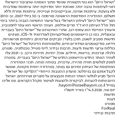
"ישראל היום" הוא גוף תקשורת שנוסד מתוך האמונה שהציבור הישראלי
ראוי לעיתונות טובה יותר, מאוזנת יותר ומדויקת יותר. עיתונות שמדברת
ולא צועקת. עיתונות אמינה, אובייקטיבית ועניינית. עיתונות אחרת וללא
תשלום. המהדורה המודפסת הראשונה פורסמה ב-30 ביולי 2007, וב-2010
הפך "ישראל היום" לעיתון הישראלי בעל שיעור החשיפה הגבוה ביותר בימי
חול. מו"ל העיתון היא ד"ר מרים אדלסון. העורך הראשי הוא עמר לחמנוביץ,
והעורך המייסד הוא עמוס רגב. אתרי האינטרנט של "ישראל היום" בעברית
ובאנגלית, כמו כן היישומונים (אפליקציות) לאנדרואיד ול-iOS, מציגים
חדשות מסביב לשעון, תוכן בלעדי, מבזקים ועדכונים, ניתוחים ופרשנויות,
וידיאו, פודקאסטים ושידורים חיים. פלטפורמות הדיגיטל של "ישראל היום"
כוללות ערוצי חדשות ודעות, תרבות ובידור, לייף סטייל, טכנולוגיה, ספורט,
כלכלה וצרכנות, בריאות, חיילים, אוכל, יהדות, תיירות ורכב. ב-2021 עלו
לאוויר האתר החדש והיישומון החדש של "ישראל היום" בעברית, במטרה
לספק לגולשים חוויה מהירה, עדכנית, בטוחה ונוחה. תכני המהדורה
המודפסת של העיתון זמינים גם באתר, במהדורה יומית מקוונת, ואפשר
לקבל אותם גם בניוזלטר. מועדון ההטבות הייחודי "הקליקה של ישראל
היום" מציע לגולשי האתר הנחות ומבצעים על מוצרים ושירותים. ישראל
היום פתוח להערות, לביקורת ולהצעות לשיפור מקהל הקוראים. פנו אלינו
במייל hayom@israelhayom.co.il.
יום שני, 4.5.2026
י"ז באייר תשפ"ו
חדשות
דעות
ספורט
ForReal
תרבות ובידור