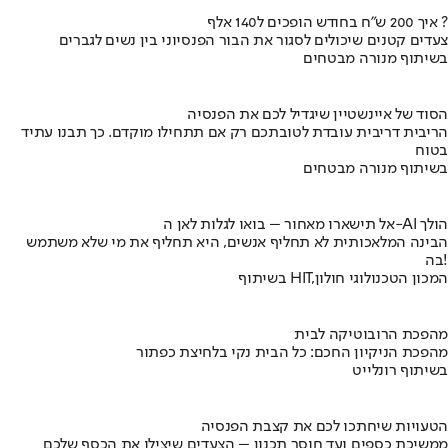
איך 200 ש"ח בחודש הופכים ל140 אלף ?
צעדים קטנים שיכולים לסגור את הבור הפנסיוני בין נשים לגברים
בשיתוף מנורה מבטחים
הסוד של איינשטיין שיגדיל לכם את הפנסיה
הריבית דריבית עובדת לטובתכם רק אם תתחילו מוקדם. כך תבנו עתיד
בטוח
בשיתוף מנורה מבטחים
אל תישארו מאחור – בואו לגלות לאן ה-AI הולך
הבינה המלאכותית לא תחליף אנשים, היא תחליף את מי שלא משתמש
בה!
בשיתוף HIT,המכון הטכנולוגי חולון
מהפכת הרובוטיקה לבית
מהפכת הניקיון החכם: כל הבית נקי בלחיצת כפתור
בשיתוף רונלייט
הטעויות שיחתכו לכם את קצבת הפנסיה
ממשיכת כספים ועד חוסר תכנון – הצעדים שיצילו את הכסף שלכם