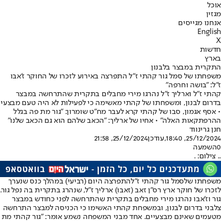
אוכל
מגזין
אנחנו מגייסים
English
X
חדשות
בארץ
התקרית במבצר בלבנון
משפחתו של סמל גור קהתי ז"ל התפרצה באירוע לזכרו של החוקר ז'אבו
ז"ל: "בושה וחרפה"
קהתי ז"ל וארליך ז"ל נהרגו מירי מחבלים בתקרית שהתרחשה במבצר
בדרום לבנון, ומשפחתו של קהתי מאשימה כי לפעילות לא היה טעם מבצעי
• אסף אגמון, סבו של קהתי קרא לעבר מח"ט שומרון: "גור מת פה בגלל
ההרפתקאות האלה" • אחיו של ארליך: "הכאב שלהם הוא גם הכאב שלנו"
חנן גרינווד
25/12/2024, 18:40
,עודכן
25/12/2024, 21:58
0
השמעה
.. צילום: .
משפחתו של
סמל גור קהתי ז"ל
התפרצה היום (רביעי) במהלך כנס שנערך
לזכרו של חוקר ארץ רס"ן זאב (זאבו) ארליך ז"ל, שנהרג בתקרית בה נפל גור.
גור וז'אבו נהרגו מירי מחבלים בתקרית שהתרחשה לפני כחודש במבצר
צלבני בדרום לבנון, ובמשפחת קהתי האשימו כי הכניסה למבצר התרחשה
מטעמים שאינם מבצעיים. אחד מבני המשפחה נשמע אומר: "גור קהתי מת