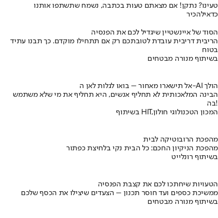
טעינו? נתקן! אם מצאתם טעות בכתבה, נשמח שתשתפו אותנו
כדאי
להכיר
הסוד של איינשטיין שיגדיל לכם את הפנסיה
הריבית דריבית עובדת לטובתכם רק אם תתחילו מוקדם. כך תבנו עתיד
בטוח
בשיתוף מנורה מבטחים
אל תישארו מאחור – בואו לגלות לאן ה-AI הולך
הבינה המלאכותית לא תחליף אנשים, היא תחליף את מי שלא משתמש
בה!
בשיתוף HIT,המכון הטכנולוגי חולון
מהפכת הרובוטיקה לבית
מהפכת הניקיון החכם: כל הבית נקי בלחיצת כפתור
בשיתוף רונלייט
הטעויות שיחתכו לכם את קצבת הפנסיה
ממשיכת כספים ועד חוסר תכנון – הצעדים שיצילו את הכסף שלכם
בשיתוף מנורה מבטחים