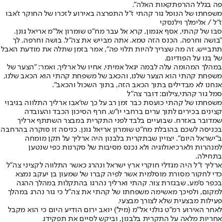
פה בגלל ההרפתקאות האלה".
משפחתו של הנופל גור קהתי ז"ל התפרצה באירוע לזכרו של החוקר ז'אבו
ז"ל / אלימלך וילנסקי
סבו של קהתי, אסף אגמון, קרא אל עבר מח"ט שומרון אל"מ אריאל גונן.
"בושה וחרפה. הכנס הזה טמא. אתה מבייש את צה"ל. בושה וחרפה. לך
תתבייש. זה מה שצריך להיות תלוי פה", אמר בזמן שתלה את מודעת האבל
של בנו על הפודיום.
במהלך המהומה עלה לבמה יגאל אמיתי, אחיו של ארליך, ואמר: "הצער של
משפחת קהתי הוא הצער שלנו, והכאב של משפחת קהתי הוא הכאב שלנו,
אנחנו לא מבדילים בתוך הכאב הזה, בתוך השכול והכאב".
סמל גור קהתי,צילום: דובר צה"ל
משפחתו של קהתי כועסת כבר זמן רב על כך שז'אבו ארליך התלווה בגיבוי
קצינים בכירים לתוך ערים ברחבי יו"ש, חרף הסיכון הכבד והעובדה
שמדובר באזרח. שבועיים בלבד לפני התקרית במבצר השתתף ארליך
בכניסה לשכם בהובלת מח"ט שומרון אריאל גונן. כניסה זו סוקרה בהרחבה
ב"ישראל היום". יצויין שבתקרית בלבנון היה ארליך על תקן מומחה
למנהרות ולארכיאולוגיה ולא נכנס מסיבות של סקרנות כפי שנטען
בתחילה.
ארליך ז"ל היה מגדלי חוקרי ארץ ישראל ונהרג כאשר התלווה לקציני צה"ל
כדי לחקור מסורת מוסלמית אשר לפיה קברו של שמעון בן יעקב נמצא
בכפר ס'מע, שבגזרת צור. קהתי וארליך נהרגו בהתקלות במהלך ההגה
למקום, ולפיכך מאשימה משפחתו של קהתי את צה"ל כי גור נהרג במהלך
פעילות מבצעית שלא לצורך מבצעי.
לאחר האירוע רמ"ט גולני אל"מ (מיל') יואב ירום הודיע היום כי הוא מקבל
אחריות מלאה על התקרית בלבנון, וביקש לסיים את תפקידו.