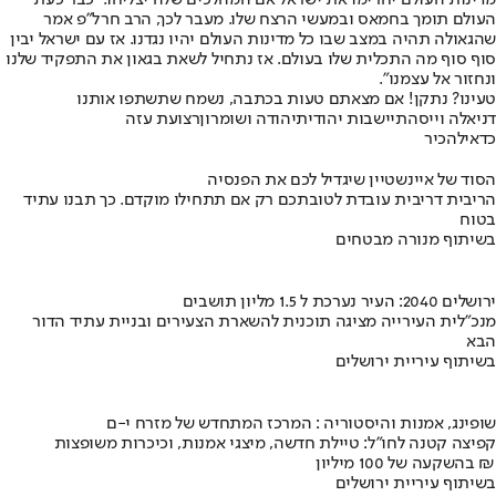
העולם תומך בחמאס ובמעשי הרצח שלו. מעבר לכך, הרב חרל"פ אמר
שהגאולה תהיה במצב שבו כל מדינות העולם יהיו נגדנו. אז עם ישראל יבין
סוף סוף מה התכלית שלו בעולם. אז נתחיל לשאת בגאון את התפקיד שלנו
ונחזור אל עצמנו".
טעינו? נתקן! אם מצאתם טעות בכתבה, נשמח שתשתפו אותנו
דניאלה וייס
התיישבות יהודית
יהודה ושומרון
רצועת עזה
כדאי
להכיר
הסוד של איינשטיין שיגדיל לכם את הפנסיה
הריבית דריבית עובדת לטובתכם רק אם תתחילו מוקדם. כך תבנו עתיד
בטוח
בשיתוף מנורה מבטחים
ירושלים 2040: העיר נערכת ל 1.5 מליון תושבים
מנכ"לית העירייה מציגה תוכנית להשארת הצעירים ובניית עתיד הדור
הבא
בשיתוף עיריית ירושלים
שופינג, אמנות והיסטוריה : המרכז המתחדש של מזרח י-ם
קפיצה קטנה לחו"ל: טיילת חדשה, מיצגי אמנות, וכיכרות משופצות
בהשקעה של 100 מיליון ₪
בשיתוף עיריית ירושלים