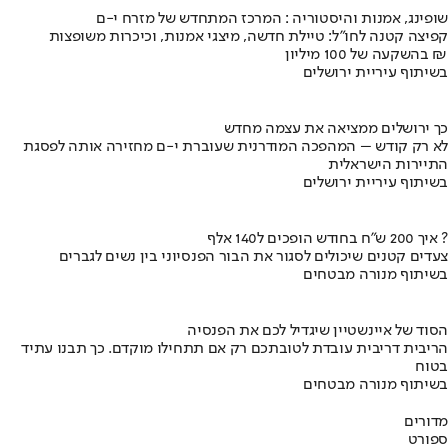
שופינג, אמנות והיסטוריה : המרכז המתחדש של מזרח י-ם
קפיצה קטנה לחו"ל: טיילת חדשה, מיצגי אמנות, וכיכרות משופצות
בהשקעה של 100 מיליון ₪
בשיתוף עיריית ירושלים
כך ירושלים ממציאה את עצמה מחדש
לא רק קודש – המהפכה המודרנית שעוברת י-ם מחזירה אותה לפסגת
התיירות הישראלית
בשיתוף עיריית ירושלים
איך 200 ש"ח בחודש הופכים ל140 אלף ?
צעדים קטנים שיכולים לסגור את הבור הפנסיוני בין נשים לגברים
בשיתוף מנורה מבטחים
הסוד של איינשטיין שיגדיל לכם את הפנסיה
הריבית דריבית עובדת לטובתכם רק אם תתחילו מוקדם. כך תבנו עתיד
בטוח
בשיתוף מנורה מבטחים
מדורים
ספורט