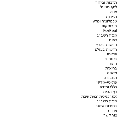
תרבות ובידור
לייף סטייל
אוכל
תיירות
טכנולוגיה ומדע
הורוסקופ
ForReal
מגזין השבוע
דעות
חדשות בארץ
חדשות בעולם
פוליטי
ביטחוני
חינוך
בריאות
משפט
תחבורה
פוליטי-מדיני
כללי ומידע
דף הבית
זמני כניסת וצאת שבת
מגזין השבוע
בחירות 2026
אודות
צור קשר