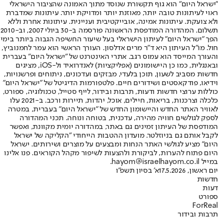
"ישראל היום" הוא גוף תקשורת שנוסד מתוך האמונה שהציבור הישראלי
ראוי לעיתונות טובה יותר, מאוזנת יותר ומדויקת יותר. עיתונות שמדברת
ולא צועקת. עיתונות אמינה, אובייקטיבית ועניינית. עיתונות אחרת וללא
תשלום. המהדורה המודפסת הראשונה פורסמה ב-30 ביולי 2007, וב-2010
הפך "ישראל היום" לעיתון הישראלי בעל שיעור החשיפה הגבוה ביותר בימי
חול. מו"ל העיתון היא ד"ר מרים אדלסון. העורך הראשי הוא עמר לחמנוביץ,
והעורך המייסד הוא עמוס רגב. אתרי האינטרנט של "ישראל היום" בעברית
ובאנגלית, כמו כן היישומונים (אפליקציות) לאנדרואיד ול-iOS, מציגים
חדשות מסביב לשעון, תוכן בלעדי, מבזקים ועדכונים, ניתוחים ופרשנויות,
וידיאו, פודקאסטים ושידורים חיים. פלטפורמות הדיגיטל של "ישראל היום"
כוללות ערוצי חדשות ודעות, תרבות ובידור, לייף סטייל, טכנולוגיה, ספורט,
כלכלה וצרכנות, בריאות, חיילים, אוכל, יהדות, תיירות ורכב. ב-2021 עלו
לאוויר האתר החדש והיישומון החדש של "ישראל היום" בעברית, במטרה
לספק לגולשים חוויה מהירה, עדכנית, בטוחה ונוחה. תכני המהדורה
המודפסת של העיתון זמינים גם באתר, במהדורה יומית מקוונת, ואפשר
לקבל אותם גם בניוזלטר. מועדון ההטבות הייחודי "הקליקה של ישראל
היום" מציע לגולשי האתר הנחות ומבצעים על מוצרים ושירותים. ישראל
היום פתוח להערות, לביקורת ולהצעות לשיפור מקהל הקוראים. פנו אלינו
במייל hayom@israelhayom.co.il.
יום ראשון, 17.5.2026
א' בסיון תשפ"ו
חדשות
דעות
ספורט
ForReal
תרבות ובידור