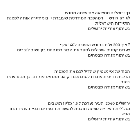
כך ירושלים ממציאה את עצמה מחדש
לא רק קודש – המהפכה המודרנית שעוברת י-ם מחזירה אותה לפסגת
התיירות הישראלית
בשיתוף עיריית ירושלים
איך 200 ש"ח בחודש הופכים ל140 אלף ?
צעדים קטנים שיכולים לסגור את הבור הפנסיוני בין נשים לגברים
בשיתוף מנורה מבטחים
הסוד של איינשטיין שיגדיל לכם את הפנסיה
הריבית דריבית עובדת לטובתכם רק אם תתחילו מוקדם. כך תבנו עתיד
בטוח
בשיתוף מנורה מבטחים
ירושלים 2040: העיר נערכת ל 1.5 מליון תושבים
מנכ"לית העירייה מציגה תוכנית להשארת הצעירים ובניית עתיד הדור
הבא
בשיתוף עיריית ירושלים