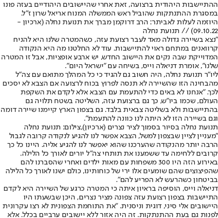
ההתיישבות היהודית ברצועה, זאת אחרי שהיישובים היהודיים בעזה פונו
במסגרת ההתנתקות שהוביל ראש הממשלה המנוח אריאל שרון ז"ל.
היוזמה לעלות לאביתר: הרב דרוקמן מברך את תנועת נחלה (ארכיון -
09.10.22) // תנועת נחלה
"נצא בשיירה גדולה מאד לעבר רצועת עזה, כשהמטרה שלנו היא להניח
קרוואנים במתחם ראוי להתיישבות. עוד לא החלטנו מה היא הנקודה
המדוייקת שבה נקים את היישוב החדש, יש ארבע אופציות, אבל זו המטרה
שלנו", אומרת דניאלה וייס, בשיחה עם "ישראל היום".
ליו"ר תנועת נחלה, היה חשוב גם להגיד כי כל המהלך מתואם עם צה"ל
מהבחינה הזו שהשיירה לא תנסה לפרוץ בכוח לרצועה אם הצבא לא יסכים
לכך. "אנחנו לא באים כדי להתעמת עם הצבא אלא לקדם את השקפת
העולם, שכמו ביו"ש, כך גם ברצועת עזה, השליטה בשטח תלויה גם
בהתיישבות ולא בשליטה צבאית בלבד. גם בצפון הארץ קיימנו שיירה דומה
וגם בשיירה הזו לא היתה לנו כוונה להתעמת".
תנועת נחלה בסיור בסמוך לציר נצרים (ארכיון),צילום: תנועת נחלה
"מעניין לציין שבצפון למשל, הצבא אפשר לנו להגיע לנקודה קרובה לגבול
הרבה יותר מהנקודה שהערכנו שהוא יאפשר לנו להגיע אליה. היינו כל כך
קרובים ללחימה עד ששמענו את תותחי צה"ל יורים לאורך כל הלילה.
באירוע הזה היו 300 משפחות עם מאות ילדים ואחרי שהסברנו להם
שהפיצוצים שהם שומעים אלו ירי של כוחותינו, כולם ישנו לאורך כל הלילה
בביטחון כשהרעש לא הפריע להם".
דניאלה וייס, הוסיפה בראיון איתה כי המטרה כרגע של השיירה היא לקדם
התיישבות בצפון רצועת עזה צפונה מציר נצרים, היכן שבשעתו היו
היישובים אלי סיני, דוגית וניסנית. "את התוחמת הצפונית לא רצו עקרונית
לפנות גם בעת ההתנתקות. זה היה אזור ללא יישובים ערביים בכלל. אלא