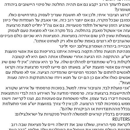
האם לדעתך הרוב יקבע גם אם תהיה החלטה של פינוי היישובים ביהודה
ושומרון?
"כרגע הציבור איתי, ולכן אני לא חושבת שצריך לעסוק בתרחישים כאלו.
כמובן שבכל מקרה, גם אם יווצר רוב כזה, אני אאבק על העמדות שלי כיוון
שהגיע הזמן שישראל תלמד מטעויות. גם אם צה"ל יחליט לסגת מרצועת
עזה אני אשקול מאבק בהחלטה. בכל מקרה אני לא מוצאת טעם לעסוק
בשאלות שאין להן שום אחיזה במציאות. המציאות היא שכיום כולם מבינים
שהערבים לא רוצים באמת שלום אלא רק לשחוט אותנו".
הבנייה ביהודה ושומרון,צילום: יוסי זליגר
מנהיגת תנועת נחלה תקפה בשיחה איתנו בחריפות גם את אנשי מועצת
יש"ע. ההתקפה הזו הגיעה אחרי ששאלנו אותה האם היא לא קשובה
לקולות ביו"ש שמתנגדים למהלכים שלה. על כך היא ענתה: "אין לי שום שיג
ושיח עם אנשי מועצת יש"ע. בשעתו הם סייעו לפינוי מרצועת עזה וקראו
לאנשים לחתום על הסכמי הפיצויים שהמדינה הציעה. אני לא פועלת עם
אנשים כאלו אלא אם כן הם יכו על חטא ויודו שההתנתקות היתה טעות
ועוול".
"אני פועלת לבד, והציבור איתי. למשל, בסוכות פרסמתי על אירוע שקורא
להתיישבות ברצועת עזה. פרסמתי מודעה על האירוע הזה לבדי והתוצאות
בשטח דיברו בעד עצמן. אלפי משפחות עם פעוטות גם, נענו לקריאה וישנו
ממש בסמיכות לגדר הרצועה. לכן אין לי צורך במועצת יש"ע ואני מתעלמת
בכלל מההתנגדויות או הביקורת שלהם".
מפגינים בדבלין קוראים לממשלה להטיל סנקציות על ישראל,צילום:
REUTERS
לקראת סוף הראיון, שאלנו שוב את דניאלה וייס על מציאות שבה רוב
מדינות העולם יחרימו את ישראל אם המהלכים שלה יצליחו. "כבר כעת