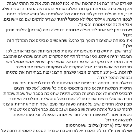
שאריק שרון רצה אז להראות שהוא נכון לפנות הכל, את כל ההתיישבות
ולכן הוא פינה גם את הנקודות האלו. הפינוי ההוא היה גחמה הרסנית שלו.
אגב, אני פועלת בדיוק לפי המתווה של האלופים ושל גיורא איילנד ביחס
לצפון הרצועה. איילנד אולי לא מסוגל להגיד שצריך להקים שם גם יישובים,
אבל את זה אני אומרת ובגאון".
צעדת ימין לאי אחד ליד מעלה אדומים. דניאלה וייס (ארכיון),צילום: יונתן
זינדל
את בטוחה שהציבור תומך בך כרגע? שהאנשים מבינים את המהלך הזה
שלך?
"ברור שכן, התיישבות משמעותה ציונות ואת הציונות הציבור אוהב. לכן
הציבור יהיה איתנו. ואין צורך להתייחס לסקרים השונים שמראים שהמצב
אחר. תמיד יהיו סקרים. יש סקרים של אנשי ימין, יש של אנשי שמאל ויש
סקרים של אנשי מרכז. אבל הסקרים לא משקפים באמת את המצב.
לדוגמה, ב-2016 הסקרים ניבאו שיצחק הרצוג ינצח בבחירות את נתניהו
ובפועל ההפך קרה".
דניאלה וייס, תקפה בחריפות את הרעיונות להכניס לרצועת עזה את
הרשות הפלשתינית או כוח בינלאומי מסוג כל שהוא. "את מה רוצים
להכניס לרצועה? את הרשות הפלשתינית שתמכה בטבח של שבת שמחת
תורה או אולי רוצים את יוניפי"ל שגם נכשל טוטאלית. תכלס כל הציבור
מבין שלא חוזרים שוב על אותה טעות עוד פעם. שזה חוסר אחריות קיצוני
לחזור שוב על אותה טעות שוב פעם ושוב פעם. כבר אלברט איינשטיין
בשעתו אמר: "טיפשות היא לחזור על אותה הפעולה וכל פעם לצפות
לתוצאה אחרת".
עוטף עזה (ארכיון),צילום: שאטרסטוק
שאלנו את יו"ר נחלה האם היא לא חושבת שצריך הסכמה לאומית רחבה על