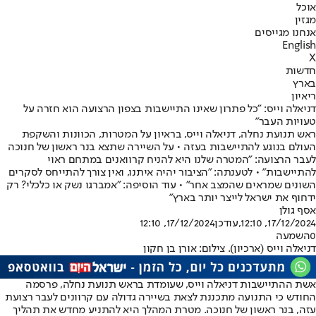
אוכל
מגזין
אנחנו מגייסים
English
X
חדשות
בארץ
ריאיון
דניאלה וייס: "כל פתרון שאינו התיישבות בצפון הרצועה הוא חזרה על
טעויות העבר"
ראש תנועת נחלה, דניאלה וייס, בראיון על המטרות, הכוונות והשקפת
העולם בנוגע להתיישבות בעזה • על השיירה שתצא בנר ראשון של חנוכה
לעבר הרצועה: "המטרה שלנו היא להניח קרוואנים במתחם ראוי
להתיישבות" • לטענתה: "הציבור יהיה איתנו, ואין צורך להתייחס לסקרים
השונים שמראים שהמצב אחר" • עוד הוסיפה: "אמברגו נשק או כלכלי? רק
ידחוף את ישראל לייצר יותר בארץ"
אסף גולן
17/12/2024, 12:10
,עודכן
17/12/2024, 12:10
0
השמעה
דניאלה וייס (ארכיון). צילום: אורן בן חקון
אשת ההתיישבות דניאלה וייס, שעומדת בראש תנועת נחלה, פרסמה
החודש כי התנועה מתכננת לצאת בשיירה גדולה עם קרוונים לעבר רצועת
עזה, בנר ראשון של חנוכה. מטרת המהלך היא להתניע מחדש את תהליך