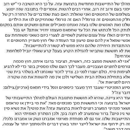
מהלך של התיישבות מחודשת ברצועת עזה. על כך היא השיבה כי "יש רוב
ימני בעם ורוב זה רוב, אחרי רבים להטות. אומרים לי בתגובה שזה יפגע
בשלומם של החטופים ואני שואלת: האם כעת שמדברים על החזרה רק של
חלק מהחטופים זה נורמלי? האם זה נורמלי שמחזיקים לנו את הילדים
שלנו ואת האנשים שלנו בעזה ואנחנו מאכילים אותם ומשקים אותם במקום
לנתק הכל ולכתוש את הכל עד שחמאס מעצמו יחזיר אותם? יש בכל
הדיונים האלו עוול עצום שזועק לשמיים. לצערי כיום כשאני משוחחת עם
אנשי שמאל אין להם שום טיעון נגד העמדה שלי חוץ מעניין החטופים זו
ההתנגדות היחידה שלהם והיא ממש לא קשורה להתיישבות".
את לא חוששת שתביאי להגדלת הקרע בעם? קרע שאולי יוביל למלחמת
אזרחים?
"אני לא חוששת ממצב כזה, ראשית, הציבור ברובו איתנו, חוץ מכמה
גורמים לחוצים ועצבניים. מעבר לכך העם שלנו מספיק בוגר כדי לא להגיע
לעימות פיזי, כולם יעצרו לפני כן. צריך לזכור שאנחנו לא בשלהי בית שני
אלא בתחילת גאולת הבית השלישי ולכן אין מה להשוות את מה שקורה
היום למציאות אז".
סיוע הומניטרי שעבר דרך מעבר כיסופים ונפל בידי חמאס (ארכיון),צילום:
דובר צה"ל
עוד היא ציינה, שהיא לא חוששת מתגובת העולם למהלך התיישבותי של
ישראל ברצועה וכי החששות מכך מוגזמים מאד. "את מי ביידן או טראמפ
ושאר מנהיגי המערב רוצים לראות ברצועת עזה? את פוטין? את נשיא סין
שי גינ פינג? ברור שהמערב לא רוצה בכך, ולכן הפתרון האמיתי הוא
התיישבות שלנו. אני גם לא מפחדת מאיומי אמברגו נשק או אמברגו כלכלי,
זה רק ידחוף את ישראל לייצר יותר בארץ דברים ולהסתמך יותר על עצמה,
וזה דבר חשוב".