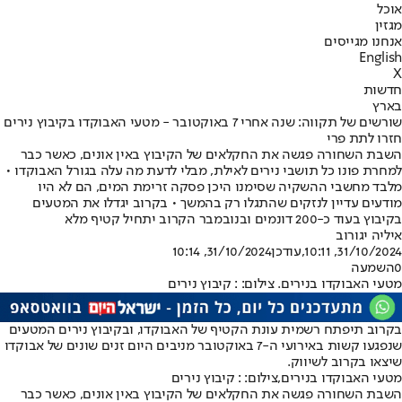
אוכל
מגזין
אנחנו מגייסים
English
X
חדשות
בארץ
שורשים של תקווה: שנה אחרי 7 באוקטובר - מטעי האבוקדו בקיבוץ נירים
חזרו לתת פרי
השבת השחורה פגשה את החקלאים של הקיבוץ באין אונים, כאשר כבר
למחרת פונו כל תושבי נירים לאילת, מבלי לדעת מה עלה בגורל האבוקדו •
מלבד מחשבי ההשקיה שסימנו היכן פסקה זרימת המים, הם לא היו
מודעים עדיין לנזקים שהתגלו רק בהמשך • בקרוב יגדלו את המטעים
בקיבוץ בעוד כ-200 דונמים ובנובמבר הקרוב יתחיל קטיף מלא
איליה יגורוב
31/10/2024, 10:11
,עודכן
31/10/2024, 10:14
0
השמעה
מטעי האבוקדו בנירים. צילום: : קיבוץ נירים
בקרוב תיפתח רשמית עונת הקטיף של האבוקדו, ובקיבוץ נירים המטעים
שנפגעו קשות באירועי ה-7 באוקטובר מניבים היום זנים שונים של אבוקדו
שיצאו בקרוב לשיווק.
מטעי האבוקדו בנירים,צילום: : קיבוץ נירים
השבת השחורה פגשה את החקלאים של הקיבוץ באין אונים, כאשר כבר