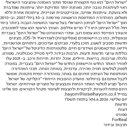
"ישראל היום" הוא גוף תקשורת שנוסד מתוך האמונה שהציבור הישראלי
ראוי לעיתונות טובה יותר, מאוזנת יותר ומדויקת יותר. עיתונות שמדברת
ולא צועקת. עיתונות אמינה, אובייקטיבית ועניינית. עיתונות אחרת וללא
תשלום. המהדורה המודפסת הראשונה פורסמה ב-30 ביולי 2007, וב-2010
הפך "ישראל היום" לעיתון הישראלי בעל שיעור החשיפה הגבוה ביותר בימי
חול. מו"ל העיתון היא ד"ר מרים אדלסון. העורך הראשי הוא עמר לחמנוביץ,
והעורך המייסד הוא עמוס רגב. אתרי האינטרנט של "ישראל היום" בעברית
ובאנגלית, כמו כן היישומונים (אפליקציות) לאנדרואיד ול-iOS, מציגים
חדשות מסביב לשעון, תוכן בלעדי, מבזקים ועדכונים, ניתוחים ופרשנויות,
וידיאו, פודקאסטים ושידורים חיים. פלטפורמות הדיגיטל של "ישראל היום"
כוללות ערוצי חדשות ודעות, תרבות ובידור, לייף סטייל, טכנולוגיה, ספורט,
כלכלה וצרכנות, בריאות, חיילים, אוכל, יהדות, תיירות ורכב. ב-2021 עלו
לאוויר האתר החדש והיישומון החדש של "ישראל היום" בעברית, במטרה
לספק לגולשים חוויה מהירה, עדכנית, בטוחה ונוחה. תכני המהדורה
המודפסת של העיתון זמינים גם באתר, במהדורה יומית מקוונת, ואפשר
לקבל אותם גם בניוזלטר. מועדון ההטבות הייחודי "הקליקה של ישראל
היום" מציע לגולשי האתר הנחות ומבצעים על מוצרים ושירותים. ישראל
היום פתוח להערות, לביקורת ולהצעות לשיפור מקהל הקוראים. פנו אלינו
במייל hayom@israelhayom.co.il.
יום שלישי, 16.6.2026
א' בתמוז תשפ"ו
חדשות
דעות
ספורט
ForReal
תרבות ובידור