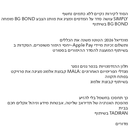
הסוד לקירות נקיים ללא כתמים נחשף
מומחה BG BOND עושה סדר על המדפים ומציג את מותג הצבע SIMPLY
בשיתוף BG BOND
מונדיאל 2026: הטוטו משנה את הכללים
יחסי הימור משופרים, הפקדות ב-Apple Pay ותשלום זכיות מיידי
בשיתוף המועצה להסדר ההימורים בספורט
חלון ההזדמנויות בכפר גנים נסגר
קבוצת אלמוג מציגה את פרויקט MALA: מגדלי הפרימיום האחרונים
בפתח תקווה
בשיתוף קבוצת אלמוג
כך תחסכו בחשמל בלי להזיע
מהפכת האנרגיה של תדיראן: שליטה, אבטחת מידע וניהול אקלים חכם
בבית
בשיתוף TADIRAN
מדורים