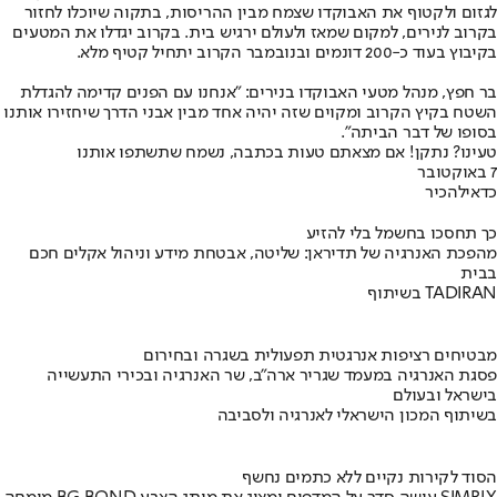
לגזום ולקטוף את האבוקדו שצמח מבין ההריסות, בתקוה שיוכלו לחזור
בקרוב לנירים, למקום שמאז ולעולם ירגיש בית. בקרוב יגדלו את המטעים
בקיבוץ בעוד כ-200 דונמים ובנובמבר הקרוב יתחיל קטיף מלא.
בר חפץ, מנהל מטעי האבוקדו בנירים: "אנחנו עם הפנים קדימה להגדלת
השטח בקיץ הקרוב ומקוים שזה יהיה אחד מבין אבני הדרך שיחזירו אותנו
בסופו של דבר הביתה".
טעינו? נתקן! אם מצאתם טעות בכתבה, נשמח שתשתפו אותנו
7 באוקטובר
כדאי
להכיר
כך תחסכו בחשמל בלי להזיע
מהפכת האנרגיה של תדיראן: שליטה, אבטחת מידע וניהול אקלים חכם
בבית
בשיתוף TADIRAN
מבטיחים רציפות אנרגטית תפעולית בשגרה ובחירום
פסגת האנרגיה במעמד שגריר ארה"ב, שר האנרגיה ובכירי התעשייה
בישראל ובעולם
בשיתוף המכון הישראלי לאנרגיה ולסביבה
הסוד לקירות נקיים ללא כתמים נחשף