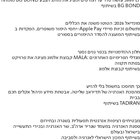
מומחה BG BOND עושה סדר על המדפים ומציג את מותג הצבע SIMPLY
בשיתוף BG BOND
מונדיאל 2026: הטוטו משנה את הכללים
יחסי הימור משופרים, הפקדות ב-Apple Pay ותשלום זכיות מיידי
בשיתוף המועצה להסדר ההימורים בספורט
חלון ההזדמנויות בכפר גנים נסגר
קבוצת אלמוג מציגה את פרויקט MALA: מגדלי הפרימיום האחרונים
בפתח תקווה
בשיתוף קבוצת אלמוג
כך תחסכו בחשמל בלי להזיע
מהפכת האנרגיה של תדיראן: שליטה, אבטחת מידע וניהול אקלים חכם
בבית
בשיתוף TADIRAN
מבטיחים רציפות אנרגטית תפעולית בשגרה ובחירום
פסגת האנרגיה במעמד שגריר ארה"ב, שר האנרגיה ובכירי התעשייה
בישראל ובעולם
בשיתוף המכון הישראלי לאנרגיה ולסביבה