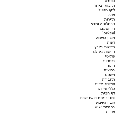
ספורט
תרבות ובידור
לייף סטייל
אוכל
תיירות
טכנולוגיה ומדע
הורוסקופ
ForReal
מגזין השבוע
דעות
חדשות בארץ
חדשות בעולם
פוליטי
ביטחוני
חינוך
בריאות
משפט
תחבורה
פוליטי-מדיני
כללי ומידע
דף הבית
זמני כניסת וצאת שבת
מגזין השבוע
בחירות 2026
אודות