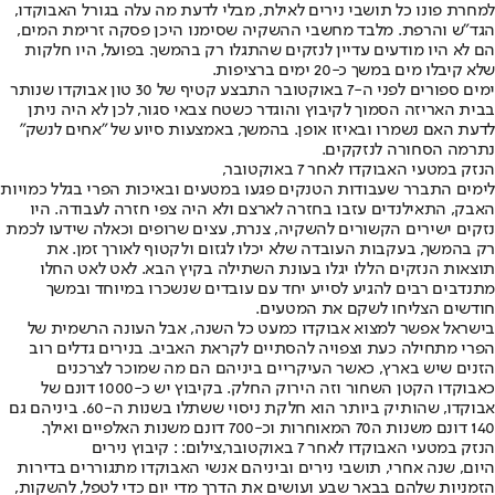
למחרת פונו כל תושבי נירים לאילת, מבלי לדעת מה עלה בגורל האבוקדו,
הגד"ש והרפת. מלבד מחשבי ההשקיה שסימנו היכן פסקה זרימת המים,
הם לא היו מודעים עדיין לנזקים שהתגלו רק בהמשך. בפועל, היו חלקות
שלא קיבלו מים במשך כ-20 ימים ברציפות.
ימים ספורים לפני ה-7 באוקטובר התבצע קטיף של 30 טון אבוקדו שנותר
בבית האריזה הסמוך לקיבוץ והוגדר כשטח צבאי סגור, לכן לא היה ניתן
לדעת האם נשמרו ובאיזו אופן. בהמשך, באמצעות סיוע של "אחים לנשק"
נתרמה הסחורה לנזקקים.
הנזק במטעי האבוקדו לאחר 7 באוקטובר,
לימים התברר שעבודות הטנקים פגעו במטעים ובאיכות הפרי בגלל כמויות
האבק, התאילנדים עזבו בחזרה לארצם ולא היה צפי חזרה לעבודה. היו
נזקים ישירים הקשורים להשקיה, צנרת, עצים שרופים וכאלה שידעו לכמת
רק בהמשך, בעקבות העובדה שלא יכלו לגזום ולקטוף לאורך זמן. את
תוצאות הנזקים הללו יגלו בעונת השתילה בקיץ הבא. לאט לאט החלו
מתנדבים רבים להגיע לסייע יחד עם עובדים שנשכרו במיוחד ובמשך
חודשים הצליחו לשקם את המטעים.
בישראל אפשר למצוא אבוקדו כמעט כל השנה, אבל העונה הרשמית של
הפרי מתחילה כעת וצפויה להסתיים לקראת האביב. בנירים גדלים רוב
הזנים שיש בארץ, כאשר העיקריים ביניהם הם מה שמוכר לצרכנים
כאבוקדו הקטן השחור וזה הירוק החלק. בקיבוץ יש כ-1000 דונם של
אבוקדו, שהותיק ביותר הוא חלקת ניסוי ששתלו בשנות ה-60. ביניהם גם
140 דונם משנות ה70 המאוחרות וכ-700 דונם משנות האלפיים ואילך.
הנזק במטעי האבוקדו לאחר 7 באוקטובר,צילום: : קיבוץ נירים
היום, שנה אחרי, תושבי נירים וביניהם אנשי האבוקדו מתגוררים בדירות
הזמניות שלהם בבאר שבע ועושים את הדרך מדי יום כדי לטפל, להשקות,