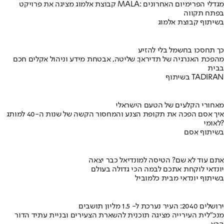
קבוצת אלמוג מציגה את פרויקט MALA: מגדלי הפרימיום האחרונים
בפתח תקווה
בשיתוף קבוצת אלמוג
כך תחסכו בחשמל בלי להזיע
מהפכת האנרגיה של תדיראן: שליטה, אבטחת מידע וניהול אקלים חכם
בבית
בשיתוף TADIRAN
מאחורי הקלעים של הטעם הישראלי
איך אסם הפכה את תקופת הצנע והמחסור הקשה של שנות ה-40 למותג
לאומי?
בשיתוף אסם
אתם עוד לא שם? הטיסה למונדיאל כבר יצאה
יונדאי לוקחת אתכם לבמה הכי גדולה בעולם
בשיתוף יונדאי מבית כלמוביל
ירושלים 2040: העיר נערכת ל- 1.5 מליון תושבים
מנכ"לית העירייה מציגה תוכנית להשארת הצעירים ובניית עתיד הדור