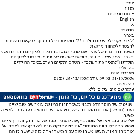
אוכל
מגזין
אנחנו מגייסים
English
X
חדשות
בארץ
"לעומריקו שלי יש יום הולדת 22": משפחתו של החטוף מבקשת מהציבור
להצטרף למחווה מרגשת
משפחתו וחבריו של עומר שם טוב יתכנסו בהרצליה לציון יום הולדתו השני
בשבי • אמו, שלי שם טוב, קוראת לאנשים לעשות משהו טוב לציון יום
הולדתו ו"להאיר את העולם" • הטקס יתקיים הערב בכיכר הרוקדים
בהרצליה
מערכת היום
31/10/2024, 09:08
,עודכן
31/10/2024, 09:08
0
השמעה
עומר שם טוב. צילום: ללא
391 ימים של חוסר וודאות:
בני משפחתו וחבריו של עומר שם טוב יציינו
היום (חמישי) את יום הולדתו ה-22, כשהוא בשבי חמאס בעזה כבר למעלה
משנה.
שלי שם טוב, אמו של עומר, ביקשה להעביר מסר של אור ותקווה דרך מיזם
שהשיקה לרגל היום המיוחד: "אני רוצה לבקש מכם להצטרף אלי למיזם של
'אור מחזיר אור'. תעשו משהו טוב עבור מישהו אחר, כזה שיעשה לו חם