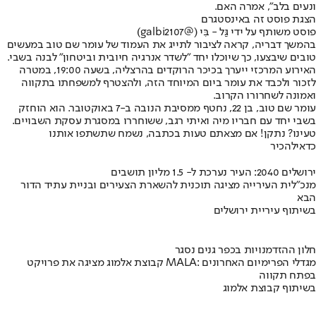
ונעים בלב", אמרה האם.
הצגת פוסט זה באינסטגרם
פוסט משותף על ידי ‏‎גַּל - בִּי‎‏ (@‏‎galbi2107‎‏)
בהמשך דבריה, קראה לציבור לתייג את העמוד של עומר שם טוב במעשים
טובים שיבצעו, כך שיוכלו יחד "לשדר אנרגיה חיובית וביטחון" לבנה בשבי.
האירוע המרכזי ייערך בכיכר הרוקדים בהרצליה, בשעה 19:00, במטרה
לזכור ולכבד את עומר ביום המיוחד הזה, ולהצטרף למשפחתו בתקווה
ואמונה לשחרורו הקרוב.
עומר שם טוב, בן 22, נחטף ממסיבת הנובה ב-7 באוקטובר. הוא הוחזק
בשבי יחד עם חבריו מיה ואיתי רגב, ששוחררו במסגרת עסקת השבויים.
טעינו? נתקן! אם מצאתם טעות בכתבה, נשמח שתשתפו אותנו
כדאי
להכיר
ירושלים 2040: העיר נערכת ל- 1.5 מליון תושבים
מנכ"לית העירייה מציגה תוכנית להשארת הצעירים ובניית עתיד הדור
הבא
בשיתוף עיריית ירושלים
חלון ההזדמנויות בכפר גנים נסגר
קבוצת אלמוג מציגה את פרויקט MALA: מגדלי הפרימיום האחרונים
בפתח תקווה
בשיתוף קבוצת אלמוג