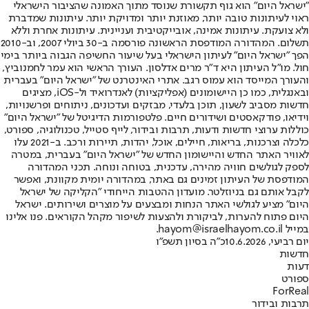
"ישראל היום" הוא גוף תקשורת שנוסד מתוך האמונה שהציבור הישראלי
ראוי לעיתונות טובה יותר, מאוזנת יותר ומדויקת יותר. עיתונות שמדברת
ולא צועקת. עיתונות אמינה, אובייקטיבית ועניינית. עיתונות אחרת וללא
תשלום. המהדורה המודפסת הראשונה פורסמה ב-30 ביולי 2007, וב-2010
הפך "ישראל היום" לעיתון הישראלי בעל שיעור החשיפה הגבוה ביותר בימי
חול. מו"ל העיתון היא ד"ר מרים אדלסון. העורך הראשי הוא עמר לחמנוביץ,
והעורך המייסד הוא עמוס רגב. אתרי האינטרנט של "ישראל היום" בעברית
ובאנגלית, כמו כן היישומונים (אפליקציות) לאנדרואיד ול-iOS, מציגים
חדשות מסביב לשעון, תוכן בלעדי, מבזקים ועדכונים, ניתוחים ופרשנויות,
וידיאו, פודקאסטים ושידורים חיים. פלטפורמות הדיגיטל של "ישראל היום"
כוללות ערוצי חדשות ודעות, תרבות ובידור, לייף סטייל, טכנולוגיה, ספורט,
כלכלה וצרכנות, בריאות, חיילים, אוכל, יהדות, תיירות ורכב. ב-2021 עלו
לאוויר האתר החדש והיישומון החדש של "ישראל היום" בעברית, במטרה
לספק לגולשים חוויה מהירה, עדכנית, בטוחה ונוחה. תכני המהדורה
המודפסת של העיתון זמינים גם באתר, במהדורה יומית מקוונת, ואפשר
לקבל אותם גם בניוזלטר. מועדון ההטבות הייחודי "הקליקה של ישראל
היום" מציע לגולשי האתר הנחות ומבצעים על מוצרים ושירותים. ישראל
היום פתוח להערות, לביקורת ולהצעות לשיפור מקהל הקוראים. פנו אלינו
במייל hayom@israelhayom.co.il.
יום רביעי, 10.6.2026
כ"ה בסיון תשפ"ו
חדשות
דעות
ספורט
ForReal
תרבות ובידור