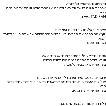
כך תחסכו בחשמל בלי להזיע
מהפכת האנרגיה של תדיראן: שליטה, אבטחת מידע וניהול אקלים חכם
בבית
בשיתוף TADIRAN
מאחורי הקלעים של הטעם הישראלי
איך אסם הפכה את תקופת הצנע והמחסור הקשה של שנות ה-40 למותג
לאומי?
בשיתוף אסם
אתם עוד לא שם? הטיסה למונדיאל כבר יצאה
יונדאי לוקחת אתכם לבמה הכי גדולה בעולם
בשיתוף יונדאי מבית כלמוביל
ירושלים 2040: העיר נערכת ל- 1.5 מליון תושבים
מנכ"לית העירייה מציגה תוכנית להשארת הצעירים ובניית עתיד הדור
הבא
בשיתוף עיריית ירושלים
חלון ההזדמנויות בכפר גנים נסגר