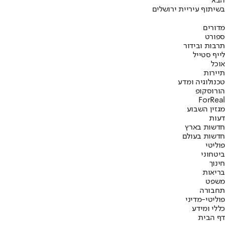
הבא
בשיתוף עיריית ירושלים
מדורים
ספורט
תרבות ובידור
לייף סטייל
אוכל
תיירות
טכנולוגיה ומדע
הורוסקופ
ForReal
מגזין השבוע
דעות
חדשות בארץ
חדשות בעולם
פוליטי
ביטחוני
חינוך
בריאות
משפט
תחבורה
פוליטי-מדיני
כללי ומידע
דף הבית