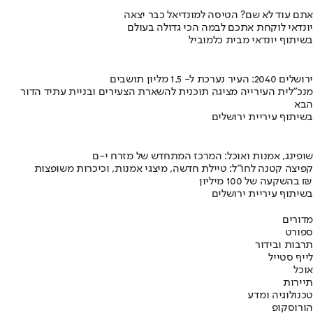
אתם עוד לא שם? הטיסה למונדיאל כבר יצאה
יונדאי לוקחת אתכם לבמה הכי גדולה בעולם
בשיתוף יונדאי מבית כלמוביל
ירושלים 2040: העיר נערכת ל- 1.5 מליון תושבים
מנכ"לית העירייה מציגה תוכנית להשארת הצעירים ובניית עתיד הדור
הבא
בשיתוף עיריית ירושלים
שופינג, אמנות ואוכל: המרכז המתחדש של מזרח י-ם
קפיצה קטנה לחו"ל: טיילת חדשה, מיצגי אמנות, וכיכרות משופצות
בהשקעה של 100 מיליון ₪
בשיתוף עיריית ירושלים
מדורים
ספורט
תרבות ובידור
לייף סטייל
אוכל
תיירות
טכנולוגיה ומדע
הורוסקופ