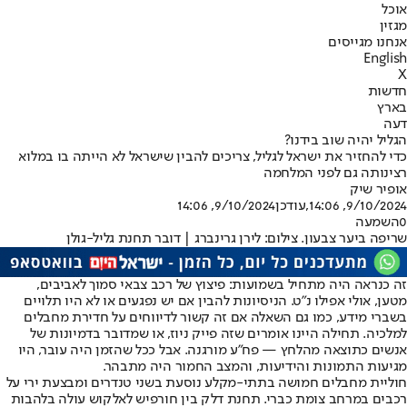
אוכל
מגזין
אנחנו מגייסים
English
X
חדשות
בארץ
דעה
הגליל יהיה שוב בידנו?
כדי להחזיר את ישראל לגליל, צריכים להבין שישראל לא הייתה בו במלוא
רצינותה גם לפני המלחמה
אופיר שיק
9/10/2024, 14:06
,עודכן
9/10/2024, 14:06
0
השמעה
שריפה ביער צבעון. צילום: לירן גרינברג | דובר תחנת גליל-גולן
זה כנראה היה מתחיל בשמועות: פיצוץ של רכב צבאי סמוך לאביבים,
מטען, אולי אפילו נ"ט. הניסיונות להבין אם יש נפגעים או לא היו תלויים
בשברי מידע, כמו גם השאלה אם זה קשור לדיווחים על חדירת מחבלים
למלכיה. תחילה היינו אומרים שזה פייק ניוז, או שמדובר בדמיונות של
אנשים כתוצאה מהלחץ — פח"ע מורגנה. אבל ככל שהזמן היה עובר, היו
מגיעות התמונות והידיעות, והמצב החמור היה מתבהר.
חוליית מחבלים חמושה בתתי-מקלע נוסעת בשני טנדרים ומבצעת ירי על
רכבים במרחב צומת כברי. תחנת דלק בין חורפיש לאלקוש עולה בלהבות