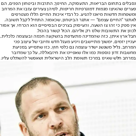
נסבלים בתחום הבריאות, התעסוקה, החינוך, התרבות וביטחון הפנים, הם
פערים שהאיצו מגמות דמוגרפיות חריפות, לפיהן צעירים עזבו את המרחב
ומשפחות חדשות מיאנו להגיע. כל רבדי איכות החיים הללו מצטרפים
לאתגר "החיים עצמם" — אתגר הביטחון, שכאמור, התחיל לקבל תשובה.
אין ספק כי זהו צו השעה, והעיסוק בצרכים הבסיסיים הוא הכרחי, אך אסור
לכוון את התשובות שלנו רק אליהם. הכול קשור בהכול.
חבל ארץ איתן, כזה שהמדינה מתעדפת בהשקעה חכמה ובעוצמה כלכלית,
יעניין יזמים, ימשוך מתיישבים ויניע מעגל חדש וחיובי של עיצוב פני
המרחב. גליל משגשג ישדר עוצמה גם כלפי חוץ, כזו שתסייע במניעת
מחשבות זדון נוספות כמו אלו שאפיינו את חיזבאללה, על כך שמדובר
במרחב חלש שאינו במרכז תשומת הלב הישראלית ושאפשר להשתלט עליו.