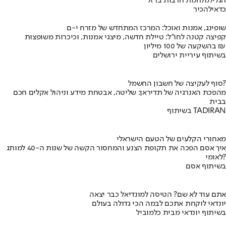
הגליל
מלחמת חרבות ברזל
כדאי
להכיר
שופינג, אמנות ואוכל: המרכז המתחדש של מזרח י-ם
קפיצה קטנה לחו"ל: טיילת חדשה, מיצגי אמנות, וכיכרות משופצות
בהשקעה של 100 מיליון ₪
בשיתוף עיריית ירושלים
סוף לעקיצה של חשבון החשמל?
מהפכת האנרגיה של תדיראן: שליטה, אבטחת מידע וניהול אקלים חכם
בבית
בשיתוף TADIRAN
מאחורי הקלעים של הטעם הישראלי
איך אסם הפכה את תקופת הצנע והמחסור הקשה של שנות ה-40 למותג
לאומי?
בשיתוף אסם
אתם עוד לא שם? הטיסה למונדיאל כבר יצאה
יונדאי לוקחת אתכם לבמה הכי גדולה בעולם
בשיתוף יונדאי מבית כלמוביל