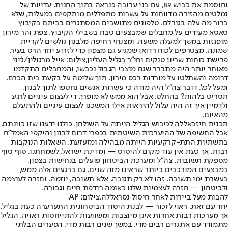
וחוסמת את כביש 89, עם בני ערובה כנראה בתוך החנות. עדויות של
נמלטים מהזירה מדווחות על עשרות מתפללים מותקפים במעלות, שלא
ברור מה עלה בגורלם. טלפונים מתושבים המסתגרים בביתם בקיבוץ
סאסא מעידים על מחבלים שמבצעים טבח בשבילי הקיבוץ. צפת והר מירון
מופגזות במשך למעלה משעה, ומצנחי רחיפה מלבנון גולשים לקריית
שמונה, מצטרפים לכוח רדואן שמגיע גם מצפון כדי לזרוע יחד הרס בעיר.
פרישת כוחות שריון טנקים וחי״ר בגליל העליון,צילום: אייל מרגולין/ג'יני
מאוחר יותר היה מתברר שגם מוצבי הגבול נכבשו, והמחבלים התקדמו
דרומה והשתלטו על מורדות רכס מירון, תוך שליטה על בקעת בית הכרם.
ומעל לכל, דובר צה"ל היה מודה כי עשרות אנשים נחטפו לתוך לבנון.
תסריט בלהות? בהחלט, אבל הוא ממש לא מופרך. די לעצום עיניים לרגע
ולדמיין איך זה היה עלול להיראות אילו המשכנו לעצום עיניים ולהתעלם
מהאיום.
תכנית חיזבאללה לכיבוש הגליל הייתה על השולחן. כולנו ידענו שזו כוונתם,
אבל החשיפה של ההיערכות השיטתית בכפרי דרום לבנון והיקפי האמל"ח
בתשתיות התת-קרקעיות הייתה מבהילה ומזעזעת. השאלות הנוקבות
רבות, אך כעת אין עוד מקום להיסוס — ומדינת ישראל, לשמחתנו, סוף סוף
מספקת תשובות. צה"ל ומערכת הביטחון פועלים בנחישות בצפון,
במבצעים המורכבים ביותר שראינו מזה שנים, גם ברגעים אלה ממש,
בעשרת ימי תשובה. זהו לא רק תגובה, אלא תשובה, יוזמה, וחזרה לעוצמה
ולביטחון — חזרה לעצמיות שלנו כאומה רודפת חיים וגבורה.
להבות מעל ביירות לאחר חיסול נסראללה,צילום: AP
יחד עם זאת, ראוי לזכור — לבנת היסוד הביטחונית התערערה כעת בגליל,
אך מערכות רבות אחרות אינן מיוצבות ומשוועות להתייחסות ראויה. הגליל
מתמודד עם אתגרים רבים מדי, במשך שנים רבות מדי. הפערים הבלתי