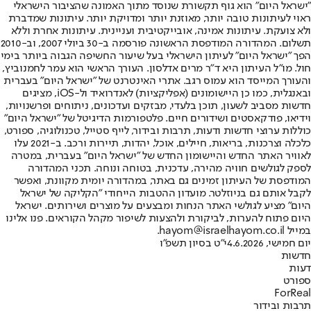
"ישראל היום" הוא גוף תקשורת שנוסד מתוך האמונה שהציבור הישראלי
ראוי לעיתונות טובה יותר, מאוזנת יותר ומדויקת יותר. עיתונות שמדברת
ולא צועקת. עיתונות אמינה, אובייקטיבית ועניינית. עיתונות אחרת וללא
תשלום. המהדורה המודפסת הראשונה פורסמה ב-30 ביולי 2007, וב-2010
הפך "ישראל היום" לעיתון הישראלי בעל שיעור החשיפה הגבוה ביותר בימי
חול. מו"ל העיתון היא ד"ר מרים אדלסון. העורך הראשי הוא עמר לחמנוביץ,
והעורך המייסד הוא עמוס רגב. אתרי האינטרנט של "ישראל היום" בעברית
ובאנגלית, כמו כן היישומונים (אפליקציות) לאנדרואיד ול-iOS, מציגים
חדשות מסביב לשעון, תוכן בלעדי, מבזקים ועדכונים, ניתוחים ופרשנויות,
וידיאו, פודקאסטים ושידורים חיים. פלטפורמות הדיגיטל של "ישראל היום"
כוללות ערוצי חדשות ודעות, תרבות ובידור, לייף סטייל, טכנולוגיה, ספורט,
כלכלה וצרכנות, בריאות, חיילים, אוכל, יהדות, תיירות ורכב. ב-2021 עלו
לאוויר האתר החדש והיישומון החדש של "ישראל היום" בעברית, במטרה
לספק לגולשים חוויה מהירה, עדכנית, בטוחה ונוחה. תכני המהדורה
המודפסת של העיתון זמינים גם באתר, במהדורה יומית מקוונת, ואפשר
לקבל אותם גם בניוזלטר. מועדון ההטבות הייחודי "הקליקה של ישראל
היום" מציע לגולשי האתר הנחות ומבצעים על מוצרים ושירותים. ישראל
היום פתוח להערות, לביקורת ולהצעות לשיפור מקהל הקוראים. פנו אלינו
במייל hayom@israelhayom.co.il.
יום חמישי, 4.6.2026
י"ט בסיון תשפ"ו
חדשות
דעות
ספורט
ForReal
תרבות ובידור