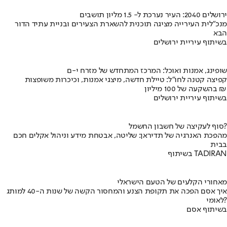
ירושלים 2040: העיר נערכת ל- 1.5 מליון תושבים
מנכ"לית העירייה מציגה תוכנית להשארת הצעירים ובניית עתיד הדור
הבא
בשיתוף עיריית ירושלים
שופינג, אמנות ואוכל: המרכז המתחדש של מזרח י-ם
קפיצה קטנה לחו"ל: טיילת חדשה, מיצגי אמנות, וכיכרות משופצות
בהשקעה של 100 מיליון ₪
בשיתוף עיריית ירושלים
סוף לעקיצה של חשבון החשמל?
מהפכת האנרגיה של תדיראן: שליטה, אבטחת מידע וניהול אקלים חכם
בבית
בשיתוף TADIRAN
מאחורי הקלעים של הטעם הישראלי
איך אסם הפכה את תקופת הצנע והמחסור הקשה של שנות ה-40 למותג
לאומי?
בשיתוף אסם