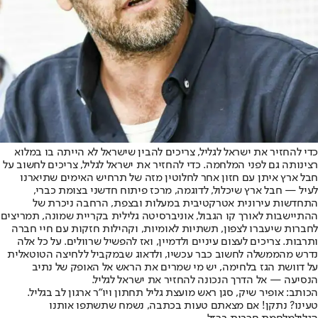
כדי להחזיר את ישראל לגליל, צריכים להבין שישראל לא הייתה בו במלוא
רצינותה גם לפני המלחמה. כדי להחזיר את ישראל לגליל, צריכים לחשוב על
חבל ארץ איתן עם חזון אחר לחלוטין מזה של תרחיש האימים שתיארנו
לעיל — חבל ארץ שיכלול, לדוגמה, מרכז פיתוח חדשני בצומת כברי,
התחדשות עירונית אטרקטיבית במעלות ובצפת, הרחבה ניכרת של
ההתיישבות לאורך קו הגבול, אוניברסיטה גלילית בקריית שמונה, תמריצים
לחברות שיעברו לצפון, תשתיות לאומיות, וקהילות חזקות עם חיי חברה
ותרבות. צריכים לעצום עיניים ולדמיין, ואז להפשיל שרוולים. על כל אלה
נדרש מהממשלה לחשוב כבר עכשיו, ולדאוג שבמקביל ללחיצה הטוטאלית
על דוושת הגז בלחימה, יש מי שמרים את הראש אל האופק של נתיב
הנסיעה — אל הדרך הנכונה להחזיר את ישראל לגליל.
הכותב: אופיר שיק, סגן ראש מועצת גליל תחתון ויו"ר ארגון לב בגליל.
טעינו? נתקן! אם מצאתם טעות בכתבה, נשמח שתשתפו אותנו