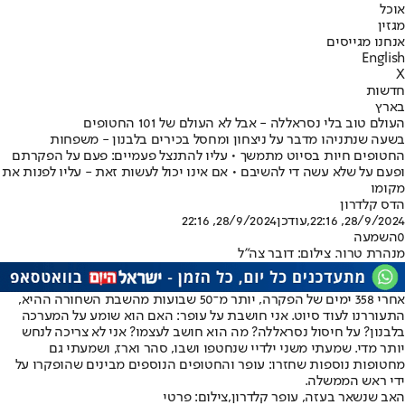
אוכל
מגזין
אנחנו מגייסים
English
X
חדשות
בארץ
העולם טוב בלי נסראללה - אבל לא העולם של 101 החטופים
בשעה שנתניהו מדבר על ניצחון ומחסל בכירים בלבנון - משפחות
החטופים חיות בסיוט מתמשך • עליו להתנצל פעמיים: פעם על הפקרתם
ופעם על שלא עשה די להשיבם • אם אינו יכול לעשות זאת - עליו לפנות את
מקומו
הדס קלדרון
28/9/2024, 22:16
,עודכן
28/9/2024, 22:16
0
השמעה
מנהרת טרור. צילום: דובר צה"ל
אחרי 358 ימים של הפקרה, יותר מ־50 שבועות מהשבת השחורה ההיא,
התעוררנו לעוד סיוט. אני חושבת על עופר: האם הוא שומע על המערכה
בלבנון? על חיסול נסראללה? מה הוא חושב לעצמו? אני לא צריכה לנחש
יותר מדי. שמעתי משני ילדיי שנחטפו ושבו, סהר וארז, ושמעתי גם
מחטופות נוספות שחזרו: עופר והחטופים הנוספים מבינים שהופקרו על
ידי ראש הממשלה.
האב שנשאר בעזה, עופר קלדרון,צילום: פרטי