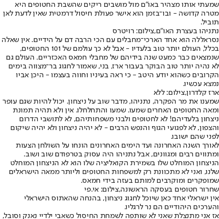
שמעתי אותו מצהיר באו"ם מול מושבים ריקים שהשבת החטופים היא
מטרה קדושה - ובו־בזמן הוא אישר פעולת חיסול דרמטית שאין לדעת לאן
תוביל.
נתניהו בעצרת האו"ם,צילום: רויטרס
נסראללה הוא אחד הארכי־מחבלים עם הכי הרבה דם על הידיים. אין שאלה
בכלל, העולם יותר טוב בלעדיו - אבל לא כך עולמם של 101 החטופים,
שנמצאים כבר כמעט שנה בידיהם של מחבלי חמאס האכזריים. העולם גם
לא נהיה יותר טוב הבוקר בעבור ארז, בני, שאמור לחגוג בר־מצווה בימים
הקרובים כשהוא יודע היטב - כי ראה בעיניו וחווה בעצמו - היכן אביו
נמצא עכשיו.
ארז קלדרון,צילום: ללא
שמענו את מר הפקרה, נתניהו, מדבר שוב על ניצחון. יכול להיות שגם עופר
ומאה החטופים האחרים שמעו. שמעו והתחלחלו. אין ולא תהיה תמונת
ניצחון בלעדיהם! לא לחטופים ולבני משפחותיהם, לא לתושבי הדרום
והצפון, לא לפגועי הגוף והנפש הרבים - לא יהיה ניצחון ולא יהיה שיקום
לפני שהם ישובו.
לאורך השנה האחרונה ועד הימים האחרונים הונחו על השולחן הצעות
ומתווים רבים ומגוונים, אבל נתניהו היה עסוק בטרפודם שוב ושוב.
הניצחון המוחלט שלו בשמירת הקואליציה שלו הוא לא הניצחון המוחלט
שלנו, ואני לא מתכוונת רק למשפחות החטופים וליותר ממאה הישראלים
שמופקרים ומוקרבים למותם בעזה בידי חמאס.
שחרור חטופים בעסקה הראשונה,צילום: אי.פי
אין ישראלי אחד כאן שיוכל לחגוג ניצחון, בהנחה שהאתוס הישראלי
והערכים היהודיים הם נר לרגליו.
אז אני מתנצלת שאני לא שותפה לשמחת החיסול כשאבי ילדיי נאנק וסובל,