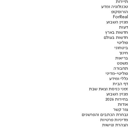
תיירות
טכנולוגיה ומדע
הורוסקופ
ForReal
מגזין השבוע
דעות
חדשות בארץ
חדשות בעולם
פוליטי
ביטחוני
חינוך
בריאות
משפט
תחבורה
פוליטי-מדיני
כללי ומידע
דף הבית
זמני כניסת וצאת שבת
מגזין השבוע
בחירות 2026
אודות
צור קשר
נבחרת הכתבים והפרשנים
מדיניות פרטיות
הצהרת נגישות