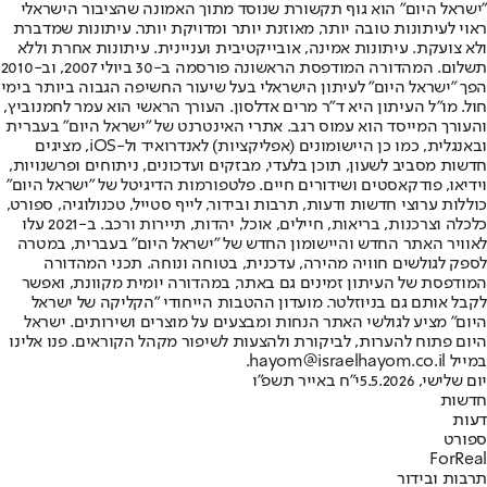
"ישראל היום" הוא גוף תקשורת שנוסד מתוך האמונה שהציבור הישראלי
ראוי לעיתונות טובה יותר, מאוזנת יותר ומדויקת יותר. עיתונות שמדברת
ולא צועקת. עיתונות אמינה, אובייקטיבית ועניינית. עיתונות אחרת וללא
תשלום. המהדורה המודפסת הראשונה פורסמה ב-30 ביולי 2007, וב-2010
הפך "ישראל היום" לעיתון הישראלי בעל שיעור החשיפה הגבוה ביותר בימי
חול. מו"ל העיתון היא ד"ר מרים אדלסון. העורך הראשי הוא עמר לחמנוביץ,
והעורך המייסד הוא עמוס רגב. אתרי האינטרנט של "ישראל היום" בעברית
ובאנגלית, כמו כן היישומונים (אפליקציות) לאנדרואיד ול-iOS, מציגים
חדשות מסביב לשעון, תוכן בלעדי, מבזקים ועדכונים, ניתוחים ופרשנויות,
וידיאו, פודקאסטים ושידורים חיים. פלטפורמות הדיגיטל של "ישראל היום"
כוללות ערוצי חדשות ודעות, תרבות ובידור, לייף סטייל, טכנולוגיה, ספורט,
כלכלה וצרכנות, בריאות, חיילים, אוכל, יהדות, תיירות ורכב. ב-2021 עלו
לאוויר האתר החדש והיישומון החדש של "ישראל היום" בעברית, במטרה
לספק לגולשים חוויה מהירה, עדכנית, בטוחה ונוחה. תכני המהדורה
המודפסת של העיתון זמינים גם באתר, במהדורה יומית מקוונת, ואפשר
לקבל אותם גם בניוזלטר. מועדון ההטבות הייחודי "הקליקה של ישראל
היום" מציע לגולשי האתר הנחות ומבצעים על מוצרים ושירותים. ישראל
היום פתוח להערות, לביקורת ולהצעות לשיפור מקהל הקוראים. פנו אלינו
במייל hayom@israelhayom.co.il.
יום שלישי, 5.5.2026
י"ח באייר תשפ"ו
חדשות
דעות
ספורט
ForReal
תרבות ובידור