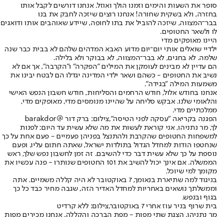
סופר את השעות והימים וזמנו הולך ואוזל. אנחנו דורשים לקבל אותו
בחזרה, ולא בשקית שחורה! אנחנו רוצים שיזכה לחבק את בנו
בבר־המצווה, שיזכה להוביל את בתו לחופה, שיידע שאוהבים אותו ודואגים
לו ולשאר החטופים.
היינו מאופקים מדי
ילדיי שואלים אותי יום־יום מדוע האבא המדהים שלהם לא בבית כבר שנה
שלמה. לא בחגים, לא בבר־המצווה, לא בבוקר ולא בלילה.
הם עדיין לא מבינים לעומקן את המילים "הפקרה" ו"הקרבה", אך אם לא
נשיב את החטופים - כשהם ושאר ילדי המדינה יגדלו הם לבטח יבינו את
משמעות המילה "בגידה".
אנחנו בחודש אלול, חודש הרחמים והסליחות, חודש חשבון הנפש האישי
והלאומי שלנו. אבקש סליחה על שהיינו מנומסים מדי, מאופקים מדי,
ממלכתיים מדי.
הפגנה בקריאה "עסקה לפני הטיסה",צילום: ברק דור @barakdor
לך, מר נתניהו, אני קוראת לעשות את מה שלא עשית עד היום: לפנות
למשפחות החטופים שהקרבת ולהתנצל בפניהן פעמיים - פעם אחת על כך
שנחטפו הודות למחדל הגדול בתולדות ישראל, שאתה חתום עליו, ופעם
נוספת על כך שלא עשית דבר כדי להשיבם. זה זמן לחשבון נפש שלך, ראש
הממשלה. אם אינך יכול להשיב את 101 החטופים שנותרו - פנה עכשיו את
מקומך למי שיוכל.
בניגוד למה שתיארת בנאומך, 7 באוקטובר לא היה קללה משמיים. אתה
וממשלתך נושאים באחריות למחדל האדיר הזה, שגבה מחיר כבד כל כך
בגוף ובנפש.
בית שרוף בניר עוז אחרי 7 באוקטובר,צילום: ללא קרדיט
מר נתניהו, הצגת שתי מפות - מפת הברכה והקללה. אנחנו מכירים מפות