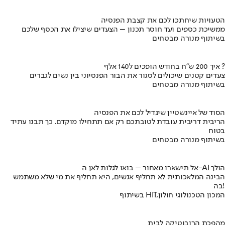
הטעויות שיחתכו לכם את קצבת הפנסיה
ממשיכת כספים ועד חוסר תכנון – הצעדים שיצילו את הכסף שלכם
בשיתוף מנורה מבטחים
איך 200 ש"ח בחודש הופכים ל140 אלף ?
צעדים קטנים שיכולים לסגור את הבור הפנסיוני בין נשים לגברים
בשיתוף מנורה מבטחים
הסוד של איינשטיין שיגדיל לכם את הפנסיה
הריבית דריבית עובדת לטובתכם רק אם תתחילו מוקדם. כך תבנו עתיד
בטוח
בשיתוף מנורה מבטחים
אל תישארו מאחור – בואו לגלות לאן ה-AI הולך
הבינה המלאכותית לא תחליף אנשים, היא תחליף את מי שלא משתמש
בה!
בשיתוף HIT,המכון הטכנולוגי חולון
מהפכת הרובוטיקה לבית