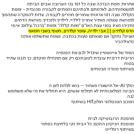
אחרות: מפת הברכה שבה כל 101 בני הערובה שבים הביתה
למשפחותיהם, לאדמתם ולבתיהם והמתים לקבורה מכובדת - ומפת
הקללה שבה 101 ארונות שחורים חוזרים לקבורה. עדות להפקרה שתהפוך
למורשת שאתה מותיר אחריך לילדיי, לילדיך ולנכדיך. מורשת הדמים.
נתניהו מציג בפני עצת האו"ם "מפת קללה" ומפת "ברכה",צילום: אי.פי
הדס קלדרון || אבי ילדיה, עופר קלדרון, חטוף בשבי חמאס
טעינו? נתקן! אם מצאתם טעות בכתבה, נשמח שתשתפו אותנו
כדאי
להכיר
הסוד של איינשטיין שיגדיל לכם את הפנסיה
הריבית דריבית עובדת לטובתכם רק אם תתחילו מוקדם. כך תבנו עתיד
בטוח
בשיתוף מנורה מבטחים
אל תישארו מאחור – בואו לגלות לאן ה-AI הולך
הבינה המלאכותית לא תחליף אנשים, היא תחליף את מי שלא משתמש
בה!
בשיתוף HIT,המכון הטכנולוגי חולון
מהפכת הרובוטיקה לבית
מהפכת הניקיון החכם: כל הבית נקי בלחיצת כפתור
בשיתוף רונלייט