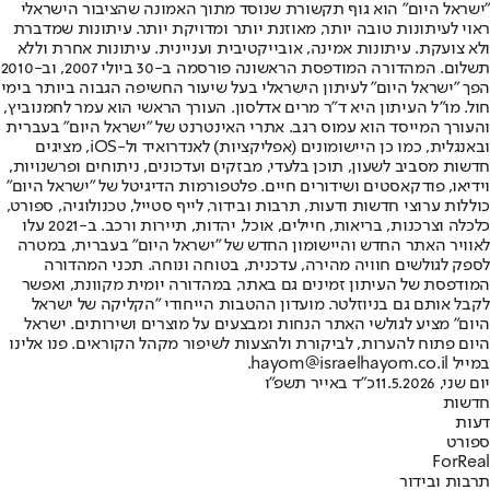
"ישראל היום" הוא גוף תקשורת שנוסד מתוך האמונה שהציבור הישראלי
ראוי לעיתונות טובה יותר, מאוזנת יותר ומדויקת יותר. עיתונות שמדברת
ולא צועקת. עיתונות אמינה, אובייקטיבית ועניינית. עיתונות אחרת וללא
תשלום. המהדורה המודפסת הראשונה פורסמה ב-30 ביולי 2007, וב-2010
הפך "ישראל היום" לעיתון הישראלי בעל שיעור החשיפה הגבוה ביותר בימי
חול. מו"ל העיתון היא ד"ר מרים אדלסון. העורך הראשי הוא עמר לחמנוביץ,
והעורך המייסד הוא עמוס רגב. אתרי האינטרנט של "ישראל היום" בעברית
ובאנגלית, כמו כן היישומונים (אפליקציות) לאנדרואיד ול-iOS, מציגים
חדשות מסביב לשעון, תוכן בלעדי, מבזקים ועדכונים, ניתוחים ופרשנויות,
וידיאו, פודקאסטים ושידורים חיים. פלטפורמות הדיגיטל של "ישראל היום"
כוללות ערוצי חדשות ודעות, תרבות ובידור, לייף סטייל, טכנולוגיה, ספורט,
כלכלה וצרכנות, בריאות, חיילים, אוכל, יהדות, תיירות ורכב. ב-2021 עלו
לאוויר האתר החדש והיישומון החדש של "ישראל היום" בעברית, במטרה
לספק לגולשים חוויה מהירה, עדכנית, בטוחה ונוחה. תכני המהדורה
המודפסת של העיתון זמינים גם באתר, במהדורה יומית מקוונת, ואפשר
לקבל אותם גם בניוזלטר. מועדון ההטבות הייחודי "הקליקה של ישראל
היום" מציע לגולשי האתר הנחות ומבצעים על מוצרים ושירותים. ישראל
היום פתוח להערות, לביקורת ולהצעות לשיפור מקהל הקוראים. פנו אלינו
במייל hayom@israelhayom.co.il.
יום שני, 11.5.2026
כ"ד באייר תשפ"ו
חדשות
דעות
ספורט
ForReal
תרבות ובידור