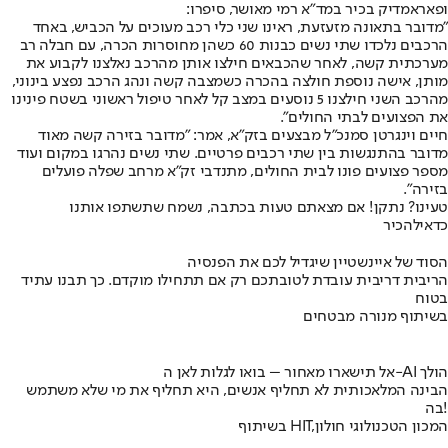
ופאראמדיק בכיר במד"א רמי מאושר, סיפרו:
"מדובר בתאונה מזעזעת, ראינו שני כלי רכב מעוכים על הכביש, באחד
הרכבים נלכדו שתי נשים כבנות 60 כשהן מחוסרות הכרה, עם חבלה רב
מערכתית קשה, לאחר שהכבאים חילצו אותן מהרכב נאלצנו לקבוע את
מותן, אישה נוספת חולצה בהכרה כשמצבה קשה ונהג הרכב נפצע בינוני,
מהרכב השני חילצנו 5 נוסעים במצב קל לאחר טיפול ראשוני בשטח פינינו
את הפצועים לבתי החולים".
חיים וינגרטן סמנכ"ל מבצעים בזק"א, אמר: "מדובר בזירה קשה מאוד
מדובר בהתנגשות בין שתי רכבים פרטיים. שתי נשים נהרגו במקום ועוד
מספר פצועים פונו לבית החולים, מתנדבי זק"א מרחב שפלה פועלים
בזירה".
טעינו? נתקן! אם מצאתם טעות בכתבה, נשמח שתשתפו אותנו
כדאי
להכיר
הסוד של איינשטיין שיגדיל לכם את הפנסיה
הריבית דריבית עובדת לטובתכם רק אם תתחילו מוקדם. כך תבנו עתיד
בטוח
בשיתוף מנורה מבטחים
אל תישארו מאחור – בואו לגלות לאן ה-AI הולך
הבינה המלאכותית לא תחליף אנשים, היא תחליף את מי שלא משתמש
בה!
בשיתוף HIT,המכון הטכנולוגי חולון