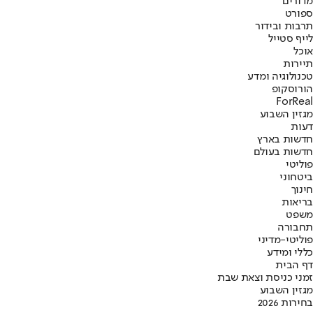
מדורים
ספורט
תרבות ובידור
לייף סטייל
אוכל
תיירות
טכנולוגיה ומדע
הורוסקופ
ForReal
מגזין השבוע
דעות
חדשות בארץ
חדשות בעולם
פוליטי
ביטחוני
חינוך
בריאות
משפט
תחבורה
פוליטי-מדיני
כללי ומידע
דף הבית
זמני כניסת וצאת שבת
מגזין השבוע
בחירות 2026