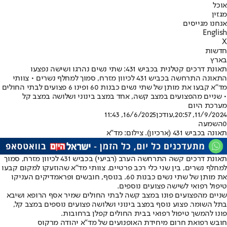
אוכל
מגזין
אנחנו מגייסים
English
X
חדשות
בארץ
תאונת דרכים קטלנית בכביש 431: שתי נשים נהרגו ושישה נפצעו
התאונה התרחשה בכביש 431 לכיוון מזרח, סמוך למחלף נשרים • צוותי
מד"א קבעו את מותן של שתי נשים כבנות 60 ופינו 6 פצועים לבתי החולים
• שניים מהפצועים במצב קשה, אחד במצב בינוני ושלושה במצב קל
מערכת היום
11/9/2024, 20:57
,עודכן
16/6/2025, 11:43
0
השמעה
תאונה בכביש 431 (ארכיון). צילום: מד"א
תאונת דרכים קשה התרחשה הערב (רביעי) בכביש 431 לכיוון מזרח, סמוך
למחלף נשרים, בין שני כלי רכב פרטיים. צוותי מד"א שהוזעקו למקום קבעו
את מותן של שתי נשים כבנות 60. בנוסף, חובשים ופראמדיקים העניקו
טיפול רפואי לשישה פצועים נוספים.
שניים מהפצועים פונו במצב קשה לבתי החולים שמיר אסף הרופא ושיבא
בתל השומר. פצוע נוסף במצב בינוני ושלושה פצועים נוספים במצב קל,
פונו להמשך טיפול רפואי בבית החולים קפלן ברחובות.
חובש רפואת חרום מיחידת האופנועים של מד"א יהודה מרקוס