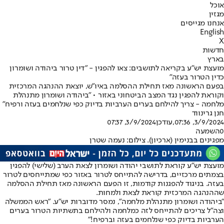
אוכל
מגזין
אנחנו מגייסים
English
X
חדשות
בארץ
מועצת יש"ע בקריאה לתושבים: צאו להפגין - "דין טרור ביהודה ושומרון
כדין הטרור בעזה"
בפעם הראשונה מאז תחילת ההסלמה באיו"ש, יוצאת ההנהגה המרכזית
וקוראת להפגין נגד המצב הביטחוני באזור • "ביהודה ושומרון מתנהלת
מלחמה - צריך להילחם בערים הערביות בדיוק כפי שנלחמים בעזה ורפיח"
חנן גרינווד
3/9/2024, 07:36
,עודכן
3/9/2024, 07:37
0
השמעה
מפגינים בבנימין (ארכיון). צילום: נעמה שטרן
מועצת יש"ע קוראת לתושבי יהודה ושומרון לצאת הערב (שלישי) להפגין
בצמתים מרכזיים, בדרישה להתייחס לטרור באזור כפי שמתייחסים לטרור
בעזה. בניגוד להפגנות קודמות, זו הפעם הראשונה מאז תחילת ההסלמה
שההנהגה המרכזית קוראת לצאת ולמחות.
"ביהודה ושומרון מתנהלת מלחמה", נמסר מדוברות יש"ע. "ראש הממשלה
וצה"ל צריכים להתייחס לזה כמלחמה ולהילחם בתשתיות הטרור בערים
הערביות בדיוק כפי שנלחמים בעזה וברפיח!"