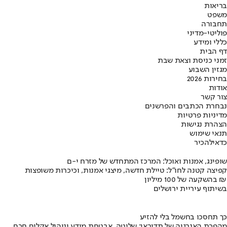
בריאות
משפט
תחבורה
פוליטי-מדיני
כללי ומידע
דף הבית
זמני כניסת וצאת שבת
מגזין השבוע
בחירות 2026
אודות
צור קשר
נבחרת הכתבים והפרשנים
מדיניות פרטיות
הצהרת נגישות
תנאי שימוש
כדאי
להכיר
שופינג, אמנות ואוכל: המרכז המתחדש של מזרח י-ם
קפיצה קטנה לחו"ל: טיילת חדשה, מיצגי אמנות, וכיכרות משופצות
בהשקעה של 100 מיליון ₪
בשיתוף עיריית ירושלים
כך תחסכו בחשמל בלי להזיע
מהפכת האנרגיה של תדיראן: שליטה, אבטחת מידע וניהול אקלים חכם