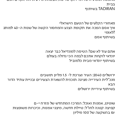
בבית
בשיתוף TADIRAN
מאחורי הקלעים של הטעם הישראלי
איך אסם הפכה את תקופת הצנע והמחסור הקשה של שנות ה-40 למותג
לאומי?
בשיתוף אסם
אתם עוד לא שם? הטיסה למונדיאל כבר יצאה
יונדאי לוקחת אתכם לבמה הכי גדולה בעולם
בשיתוף יונדאי מבית כלמוביל
ירושלים 2040: העיר נערכת ל- 1.5 מליון תושבים
מנכ"לית העירייה מציגה תוכנית להשארת הצעירים ובניית עתיד הדור
הבא
בשיתוף עיריית ירושלים
שופינג, אמנות ואוכל: המרכז המתחדש של מזרח י-ם
קפיצה קטנה לחו"ל: טיילת חדשה, מיצגי אמנות, וכיכרות משופצות
בהשקעה של 100 מיליון ₪