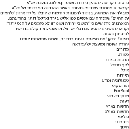
פרסום הקריאה להפגין ביהודה ושומרון,צילום: מועצת יש"ע
קריאה זו מסמנת שינוי משמעותי, כאשר ההנהגה המרכזית של יש"ע
מובילה את המחאה, בניגוד להפגנות קודמות שהובלו על ידי ארגון "נלחמים
על החיים" שמזוהה עם אנשים כמו אלישע ירד ואריאל דנינו. בהודעתם,
המארגנים מדגישים כי "תושבי יהודה ושומרון לא סומכים על הנס יותר",
וקראו לתושבים להגיע עם דגלי ישראל, ולהשמיע את קולם בדרישה
לביטחון באזור.
טעינו? נתקן! אם מצאתם טעות בכתבה, נשמח שתשתפו אותנו
יהודה ושומרון
מועצת יש''ע
מחאה
מדורים
ספורט
תרבות ובידור
לייף סטייל
אוכל
תיירות
טכנולוגיה ומדע
הורוסקופ
ForReal
מגזין השבוע
דעות
חדשות בארץ
חדשות בעולם
פוליטי
ביטחוני
חינוך