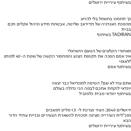
בשיתוף עיריית ירושלים
כך תחסכו בחשמל בלי להזיע
מהפכת האנרגיה של תדיראן: שליטה, אבטחת מידע וניהול אקלים חכם
בבית
בשיתוף TADIRAN
מאחורי הקלעים של הטעם הישראלי
איך אסם הפכה את תקופת הצנע והמחסור הקשה של שנות ה-40 למותג
לאומי?
בשיתוף אסם
אתם עוד לא שם? הטיסה למונדיאל כבר יצאה
יונדאי לוקחת אתכם לבמה הכי גדולה בעולם
בשיתוף יונדאי מבית כלמוביל
ירושלים 2040: העיר נערכת ל- 1.5 מליון תושבים
מנכ"לית העירייה מציגה תוכנית להשארת הצעירים ובניית עתיד הדור
הבא
בשיתוף עיריית ירושלים