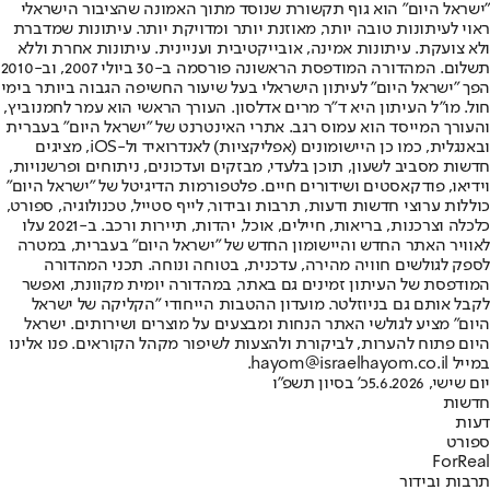
"ישראל היום" הוא גוף תקשורת שנוסד מתוך האמונה שהציבור הישראלי
ראוי לעיתונות טובה יותר, מאוזנת יותר ומדויקת יותר. עיתונות שמדברת
ולא צועקת. עיתונות אמינה, אובייקטיבית ועניינית. עיתונות אחרת וללא
תשלום. המהדורה המודפסת הראשונה פורסמה ב-30 ביולי 2007, וב-2010
הפך "ישראל היום" לעיתון הישראלי בעל שיעור החשיפה הגבוה ביותר בימי
חול. מו"ל העיתון היא ד"ר מרים אדלסון. העורך הראשי הוא עמר לחמנוביץ,
והעורך המייסד הוא עמוס רגב. אתרי האינטרנט של "ישראל היום" בעברית
ובאנגלית, כמו כן היישומונים (אפליקציות) לאנדרואיד ול-iOS, מציגים
חדשות מסביב לשעון, תוכן בלעדי, מבזקים ועדכונים, ניתוחים ופרשנויות,
וידיאו, פודקאסטים ושידורים חיים. פלטפורמות הדיגיטל של "ישראל היום"
כוללות ערוצי חדשות ודעות, תרבות ובידור, לייף סטייל, טכנולוגיה, ספורט,
כלכלה וצרכנות, בריאות, חיילים, אוכל, יהדות, תיירות ורכב. ב-2021 עלו
לאוויר האתר החדש והיישומון החדש של "ישראל היום" בעברית, במטרה
לספק לגולשים חוויה מהירה, עדכנית, בטוחה ונוחה. תכני המהדורה
המודפסת של העיתון זמינים גם באתר, במהדורה יומית מקוונת, ואפשר
לקבל אותם גם בניוזלטר. מועדון ההטבות הייחודי "הקליקה של ישראל
היום" מציע לגולשי האתר הנחות ומבצעים על מוצרים ושירותים. ישראל
היום פתוח להערות, לביקורת ולהצעות לשיפור מקהל הקוראים. פנו אלינו
במייל hayom@israelhayom.co.il.
יום שישי, 5.6.2026
כ' בסיון תשפ"ו
חדשות
דעות
ספורט
ForReal
תרבות ובידור