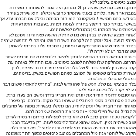
מוצב כיסופים,צילום: ללא
יונתן, תושב מודיעין שהיה בן 21 במותו, היה אמור להשתחרר משירות
בפברואר השנה. כלוחם באגוז שתפקד כחובש וכקלע, הוא שירת בעיקר
באיו"ש. ביום חמישי 5 באוקטובר הוא חזר הביתה ובילה עם חברתו עדי, אך
בשישי בבוקר כבר הוקפץ בחזרה לצומת תפוח, בעקבות התפרעויות
ועימותים שהתפתחו בין מתנחלים לפלשתינים.
"אחרי מבצע שהיה לו בג'נין חשבנו שהחלק הקשה מאחורינו. אמנם לא
הייתי רגועה, אבל יונתן היה לקראת השחרור שלו והיתה לי תחושה שיהיה
בסדר. ידעתי שהוא סופר־מקצועי ומיומן, וסמכתי עליו. בחרתי להאמין
ששום דבר רע לא יקרה לו".
בשבת הנוראה בבוקר הודיעו ליונתן ולשאר הלוחמים שהם יורדים לאזור
הדרום. המחלקה שלו נשלחה למוצב כיסופים, שבו התחולל באותה עת
קרב קשה בין לוחמי גדוד 51 של גולני ולוחמי יחידת רוכב שמיים, לבין
עשרות מחבלים שפשטו על המוצב כשהם חמושים בנשק, ברימונים,
במטולי אר.פי.ג'י ובמצ'טות.
בלה סביצקי עם שלט המשעול שהוקדש לבנה. "בחרתי להאמין ששום דבר
רע לא יקרה לו",צילום: יוסי זליגר
האוטובוס דרומה הוריד את יונתן ואת חבריו בדרך ומשם הם צעדו ברגל,
כשהם מסתתרים מפני המחבלים ששרצו בכל מקום. בדרכם, כך סיפרו
מאוחר יותר חבריו של יונתן להוריו, הם נתקלו בעשרות גופות של מחבלים
ולהבדיל, גם של חיילי גולני - והבינו את התופת שמחכה להם.
"לקראת 11:00 יונתן כתב לנו שהוא בדרך לפעילות בדרום והבטיח לעדכן
שוב כשיהיה זמין. חשבנו שהוא עומד להיכנס לעזה. רק בדיעבד הבנו
שהוא כתב את ההודעה הזאת רגע לפני שנכנס למוצב", משחזרת בלה.
הקרב של לוחמי אגוז מול המחבלים במוצב כיסופים נמשך יותר משמונה