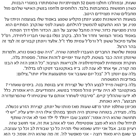
שעות, ובמהלכו חולצו משם 32 תצפיתניות שהסתתרו במגורי הבנות,
כשהן חמושות במחבתות בלבד. הלוחמים נלחמו בנשק האישי שלהם מול
מחבלים שהיו מצוידים היטב.
בשעות הראשונות נפצע יונתן מקליע שפגע באפוד שלו בעוצמה וניתז על
פניו, אך הוא התעקש להמשיך להילחם. כשעה לפני שהקרב הסתיים הוא
נהרג מפגיעת כדור, שירה מחבל שניצב על הגג. הכדור חלף דרך הפתח
באפוד באזור הצוואר וחדר אל הלב. בקרב נפלו גם שני חבריו ליחידה, רס"ל
אלעד מיכאל ששון ז"ל ורס"ל עמית פלד ז"ל. אלעד ויונתן קבורים זה לצד זה
בהר הרצל.
גופות שלושת החברים הועברו למחנה שורה. "היה שם כאוס נורא, ולמרות
שיונתן זוהה כבר בשטח, לקח עוד יומיים לזהות אותו", מספרת בלה,
חוקרת ומומחית לאפידמיולוגיה ולבריאות הציבור. "כל הזמן הזה לא הבנו
מה קורה, אף אחד לא ענה לנו. ב־9 באוקטובר דפקו לנו בדלת".
בלה עם יונתן ז"ל. "בכל יום שעובר אני מתגעגעת אליו יותר",צילום:
באדיבות המשפחה
בלה ביקשה מייד לבצע הליך של קצירת זרע בגופת בנה. בימים שאחרי 7
באוקטובר לא היה עדיין נוהל מוסדר בנושא, והמודיעים, היא אומרת, כלל
לא ידעו שההליך קיים. "סירבתי לשחרר אותם עד שיבטיחו לי שהפרוצדורה
תבוצע", היא נאנחת.
מכיוון שחלפו יותר מ־48 שעות מאז מותו של יונתן, קצירת הזרע נכשלה.
בלה, מצידה, בטוחה שיונתן היה תומך במהלך אילו היה יודע עליו. "יש לי
תחושה שהוא היה אומר: 'המצב שבו ייוולד לי ילד ואני לא אהיה שותף
לגידול שלו הוא לא מצב אופטימלי, ואני לא אוהב את זה, אני חושב שזה
רעיון גנוב. אבל אני יודע שאמא שלי תהיה כל כך שבורת לב וכל כך עצובה,
כך שאם היא מאוד רוצה - אני מאפשר לה'. זה מה שהוא היה אומר, כי הוא