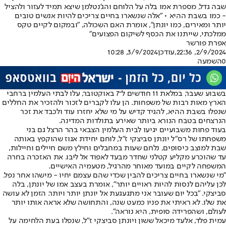
שבה גדל, מספרת אמו בלה על הלוחם והג'נטלמן שיצא תמיד לעזור ולהציל
- כמו בשבת ההיא • "אלה שנשארו בחיים צריכים להיות אנשים טובים
יותר ומאירים, כמו יונתן", אומרת האם השכולה, "ובמקום לקיים טקס
ממלכתי, שייתנו את הכסף לשיקום הפצועים"
אפרת פורשר
2/9/2024, 22:36
,עודכן
3/9/2024, 10:28
0
השמעה
בשבוע שעבר, במלאת 11 חודשים ל־7 באוקטובר, עלו לבתי העלמין ברחבי
הארץ מאות רבות של משפחות. הן עלו לקברים לזכור ולהזכיר את החללים
שנפלו בשבת ההיא, להגיד קדיש על מי שלא יחזרו עוד ולכבד את זכר
הנרצחים בטבח הנורא ביותר שאירע בתולדות המדינה.
בעוד פחות משבועיים יגיעו לבית העלמין הצבאי בהר הרצל גם בני
משפחתו של רס"ל יונתן סביצקי ז"ל, לוחם יחידת אגוז שהוקפץ באותה
שבת למוצב כיסופים, נלחם שעות במחבלים וחילץ משם חיילים וחיילות,
עד שהוכרע מקליע קטלני שחדר מבעד לאפוד אל ליבו. את האזכרה בחרה
המשפחה לקיים במועד מאוחר מהרגיל, מטעמיה האישיים.
"מי שנשארו בחיים צריכים להבין שכדי שהם עצמם יחיו - מישהו אחר נפל.
לכן עליהם לנסות להיות ראויים יותר", אומרת בעצב אמו של יונתן, בלה
סביצקי. "בכל יום שעובר אני מתגעגעת אל יונתן יותר ויותר. הזמן לא עושה
את שלו. לא ראיתי את פניו כמעט שנה, והתחושה שלא אראה אותו יותר
לעולם, ושהפרידה סופית, היא נוראה".
עמית פלד, אלעד מיכאל ששון ויונתן סביצקי ז"ל, שנפלו בעת הלחימה על