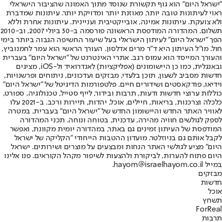
"ישראל היום" הוא גוף תקשורת שנוסד מתוך האמונה שהציבור הישראלי
ראוי לעיתונות טובה יותר, מאוזנת יותר ומדויקת יותר. עיתונות שמדברת
ולא צועקת. עיתונות אמינה, אובייקטיבית ועניינית. עיתונות אחרת וללא
תשלום. המהדורה המודפסת הראשונה פורסמה ב-30 ביולי 2007, וב-2010
הפך "ישראל היום" לעיתון הישראלי בעל שיעור החשיפה הגבוה ביותר בימי
חול. מו"ל העיתון היא ד"ר מרים אדלסון. העורך הראשי הוא עמר לחמנוביץ,
והעורך המייסד הוא עמוס רגב. אתרי האינטרנט של "ישראל היום" בעברית
ובאנגלית, כמו כן היישומונים (אפליקציות) לאנדרואיד ול-iOS, מציגים
חדשות מסביב לשעון, תוכן בלעדי, מבזקים ועדכונים, ניתוחים ופרשנויות,
וידיאו, פודקאסטים ושידורים חיים. פלטפורמות הדיגיטל של "ישראל היום"
כוללות ערוצי חדשות ודעות, תרבות ובידור, לייף סטייל, טכנולוגיה, ספורט,
כלכלה וצרכנות, בריאות, חיילים, אוכל, יהדות, תיירות ורכב. ב-2021 עלו
לאוויר האתר החדש והיישומון החדש של "ישראל היום" בעברית, במטרה
לספק לגולשים חוויה מהירה, עדכנית, בטוחה ונוחה. תכני המהדורה
המודפסת של העיתון זמינים גם באתר, במהדורה יומית מקוונת, ואפשר
לקבל אותם גם בניוזלטר. מועדון ההטבות הייחודי "הקליקה של ישראל
היום" מציע לגולשי האתר הנחות ומבצעים על מוצרים ושירותים. ישראל
היום פתוח להערות, לביקורת ולהצעות לשיפור מקהל הקוראים. פנו אלינו
במייל hayom@israelhayom.co.il.
מבזקים
חדשות
אוכל
תשחץ
ForReal
תרבות