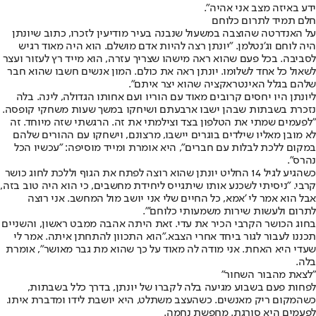
ידע באיזה מצב אני אהיה".
חלם תמיד לתרום כלוחם
על האנדרטה שהוצבה במשעול שנבנה בעיר מודיעין לזכרו, כתוב שיונתן
היה לוחם וג'נטלמן. "יונתן רצה להיות אדם מושלם. הוא היה מאוד רגיש
לסביבה. בכל פעם שהוא ראה מישהו שצריך עזרה, הוא מייד רץ לעזור ועצר
לשאול כל אחד לשלומו. יונתן ראה את כולם. המון אנשים חשבו שהוא חבר
שלהם בגלל האינטראקציה שהוא יצר איתם".
ליונתן היו יחסים קרובים מאוד עם הוריו ועם אחותו הגדולה, לינה. בלה
נזכרת בשבתות שבהן ישבו ארבעתם ושיחקו במשך שעות משחקי קופסה.
"לפעמים שמתי את הטלפון בצד וצילמתי את זה. הרגשתי שזה מיוחד. זה
לא מובן מאליו שילדים בוגרים יישבו, מרצונם, וישחקו עם ההורים שלהם
במקום ללכת לבלות עם חברים", היא אומרת ומייד מוסיפה: "עכשיו הכל
נהרס".
כשהגיע לגיל 14 החליט יונתן שהוא רוצה לפתח את הגוף וללכת לחוג כושר
קרבי. "ניסיתי לשכנע אותו שיתגייס ליחידת מחשבים, כי הוא היה טוב בזה,
אבל הוא אמר לי 'אמא, כל החיים שלי אני יושב מול המחשב. אני רוצה
לתרום ולעשות שירות משמעותי כלוחם'".
בחוג הכושר הקרבי הכיר את עדי. זאת היתה אהבה ממבט ראשון, והשניים
תכננו לעבור לגור ביחד אחרי הצבא."הוא התכוון להתחתן איתה. אמר לי
שעדי היא האחת. אני מודה לה מאוד על כך שהוא מת גבר מאושר", אומרת
בלה.
"לצאת מהבור השחור"
לפחות פעם בשבוע מגיעה בלה לקברו של יונתן, בדרך כלל בשבתות,
כשהמקום ריק מאנשים. כשהעצב משתלט, היא יושבת לידו ומדברת איתו.
לפעמים היא סורגת. מחפשת נחמה.