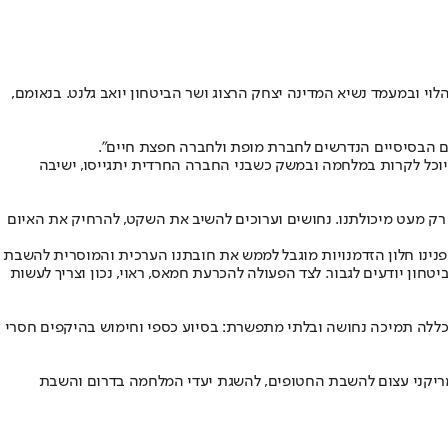
וי ובמעמד נשיא המדינה יצחק הרצוג ושר הביטחון יואב גלנט. בנאומם,
ים הבסיסיים הנדרשים לחברת מופת ולחברה חפצת חיים".
ה יוכל לקרות במלחמה ובמשק כשבני החברה החרדית יתגייסו, ישיבה
 רק מעט מיכולתנו. נחושים וערוכים להשיב את השקט, להרחיק את האיום
ינו חלון הזדמנויות מוגבל לממש את חובתנו הערכית והמוסרית להשבת
טחון יודעים לגבור. לצד הפעולה להכרעת חמאס, ראוי, נכון וצריך לעשות
וכללה תמיכה נחושה ובלתי מתפשרת: בסיוע כספי וחימוש בהיקפים חסרי
 אמריקני עצום להשבת החטופים, להשגת יעדי המלחמה בדרום והשבת