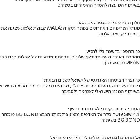
בשיתוף המועצה להסדר ההימורים בספורט
חלון ההזדמנויות בכפר גנים נסגר
קבוצת אלמוג מציגה את פרויקט MALA: מגדלי הפרימיום האחרונים בפתח תקווה
בשיתוף קבוצת אלמוג
כך תחסכו בחשמל בלי להזיע
מהפכת האנרגיה של תדיראן: שליטה, אבטחת מידע וניהול אקלים חכם בבי
בשיתוף TADIRAN
כך נערך הביטחון האנרגטי של ישראל לשנים הבאות
פסגת האנרגיה במעמד שגריר ארה"ב, שר האנרגיה ובכירי התעשייה בישראל
בשיתוף המכון הישראלי לאנרגיה ולסביבה
הסוד לקירות נקיים ללא כתמים נחשף
מומחה BG BOND עושה סדר על המדפים ומציג את מותג הצבע SIMPLY
בשיתוף BG BOND
אל תחמיצו! גם אתם יכולים להרוויח מהמונדיאל