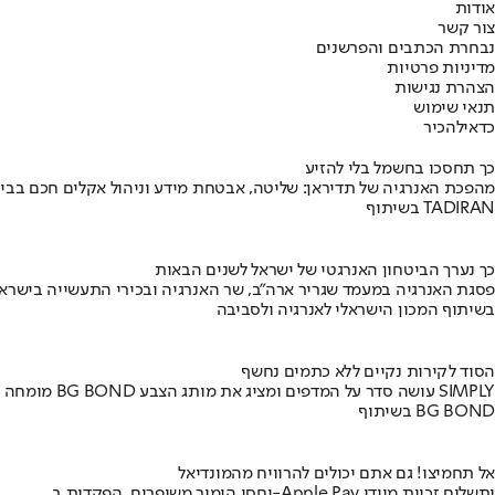
אודות
צור קשר
נבחרת הכתבים והפרשנים
מדיניות פרטיות
הצהרת נגישות
תנאי שימוש
כדאי
להכיר
כך תחסכו בחשמל בלי להזיע
מהפכת האנרגיה של תדיראן: שליטה, אבטחת מידע וניהול אקלים חכם בבי
בשיתוף TADIRAN
כך נערך הביטחון האנרגטי של ישראל לשנים הבאות
פסגת האנרגיה במעמד שגריר ארה"ב, שר האנרגיה ובכירי התעשייה בישראל
בשיתוף המכון הישראלי לאנרגיה ולסביבה
הסוד לקירות נקיים ללא כתמים נחשף
מומחה BG BOND עושה סדר על המדפים ומציג את מותג הצבע SIMPLY
בשיתוף BG BOND
אל תחמיצו! גם אתם יכולים להרוויח מהמונדיאל
יחסי הימור משופרים, הפקדות ב-Apple Pay ותשלום זכיות מיידי