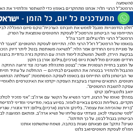
0
השמעה
הרמטכ"ל הרצי הלוי: אנחנו מתחקרים באומץ כדי להשתפר והלחזיר את האמו
"חלון הזדמנויות מוגבל לממש את חובתנו הערכית":
טקס סיום המכללה לביטח
התייחסו שר הביטחון והרמטכ"ל לעסקת החטופים שנמצאת על הפרק.
הרמטכ"ל הרצי הלוי,צילום: דובר צה"ל
בנאומו של הרמטכ"ל רא"ל הרצי הלוי, התייחס לעסקת החטופים: "מעבר ל
על סוגיית גיוס החרדים אמר הלוי: "לנשיאה משותפת בנטל, ליתר דיוק הזכ
בבקעת הירדן, למשל, המשלבת לימוד תורה עם החזקת גזרה גדודית בהגנה, 
חרדים מפגינים מול לשכת גיוס (ארכיון),צילום: אורן בן חקון
על המצב בחזית הצפונית אמר: "בצפון מתנהלת מערכה נגד זרועה החזקה ביו
מהגבול ולהחזיר בבטחה את התושבים לבתיהם – ההחלטה על עתיד חזית הצ
שר הביטחון גלנט התייחס גם בנאומו לעסקה המסתמנת: "פעולתה הנחושה
חטופים. התנאים שיווצרו בעקבות העסקה יקדמו את האינטרסים הלאומיים והב
עסקה להשבת החטופים".
יואב גלנט,צילום: קוקו
במהלך נאומו של הרצוג, דיבר הנשיא על הקשר עם ארה"ב: "אני מזכיר לכ
תקדים, בשליחת נכסים צבאיים לאזור, בסיוע צבאי, מודיעיני ומדיני להדי
"ברית שהוכיחה את עצמה", בלינקן והרצוג (ארכיון),צילום: דוד אזגורי, שגר
"לפני שהגעתי לכאן, נועדתי עם שליחו של נשיא ארה"ב, ומתאם המועצה ל
הביטחון בגבול לבנון. על כך תודתנו".
טעינו? נתקן! אם מצאתם טעות בכתבה, נשמח שתשתפו אותנו
המו"מ לעסקת חטופים
יואב גלנט