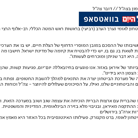
ן בצה"ל // דובר צה"ל
ון לאומי נערך הערב (רביעי) בראשות ראש המטה הכללי, רב-אלוף הרצי הל
חשיבותו של ההסכם במובן המוסרי הדחוף של הצלת חיים, יש בו את הערכ
ות לשאת בו, גם בו, יש כדי להבטיח את קיומה של מדינת ישראל. חישבו מ
היא דבר שניתן ומוכרחים לעשותו".
תר של איראן באזור. אנו פוגעים בחיזבאללה יום־יום, פגיעות קשות, שהן
פון היא בידינו".
 של מערכת הביטחון יצרה את התנאים למהלך להשבת החטופים. נפתח בפנ
יטחוניים שלנו, ואילו, על הסיכונים שעלולים להיווצר - צה"ל וכוחות הבי
ולנו שהברית עם ארצות הברית הוכיחה את עצמה שוב ושוב במערכה הזאת, 
פת ההתקפה מאיראן, ובגיבוי מלא בזירה הבינלאומית, המדינית והמשפטית.
ירות ארה״ב בירושלים
ביטחון לאומי, ברט מקגורק. פעילותו האינטנסיבית בכל האזור היא מאמץ