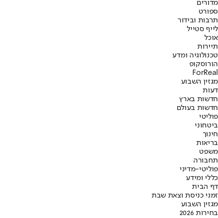
מדורים
ספורט
תרבות ובידור
לייף סטייל
אוכל
תיירות
טכנולוגיה ומדע
הורוסקופ
ForReal
מגזין השבוע
דעות
חדשות בארץ
חדשות בעולם
פוליטי
ביטחוני
חינוך
בריאות
משפט
תחבורה
פוליטי-מדיני
כללי ומידע
דף הבית
זמני כניסת וצאת שבת
מגזין השבוע
בחירות 2026