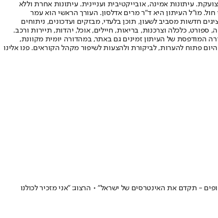
ועקת. עיתונות אמינה, אובייקטיבית ועניינית. עיתונות אחרת וללא
עור החשיפה הגבוה ביותר בימי חול. מו"ל העיתון היא ד"ר מרים אדלסון. העורך הראשי הוא עמר
 והעורך המייסד הוא עמוס רגב. אתרי האינטרנט של "ישראל היום" בעברית ובאנגלית, כמו כן היישומונים (אפליקציות) לאנדרואיד ול-iOS, מציגים חדשות מסביב לשעון, תוכן בלעדי, מבזקים ועדכונים, ניתוחים
, ספורט, כלכלה וצרכנות, בריאות, חיילים, אוכל, יהדות, תיירות ורכב.
דורה המודפסת של העיתון זמינים גם באתר, במהדורה יומית מקוונת,
היום פתוח להערות, לביקורת ולהצעות לשיפור מקהל הקוראים. פנו אלינו
ם - תקדם את האינטרסים של ישראל" • הרצוג: "אני מזכיר לכולנו