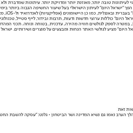
לעיתונות טובה יותר, מאוזנת יותר ומדויקת יותר. עיתונות שמדברת ולא צ
שלום. המהדורה המודפסת הראשונה פורסמה ב-30 ביולי 2007, וב-2010 הפך "ישראל היום" לעיתון הישראלי בעל שי
לחמנוביץ,
ל היום" כוללות ערוצי חדשות ודעות, תרבות ובידור, לייף סטייל, טכנולוגיה
ברית, במטרה לספק לגולשים חוויה מהירה, עדכנית, בטוחה ונוחה. תכני המה
ל היום" מציע לגולשי האתר הנחות ומבצעים על מוצרים ושירותים. ישראל 
שות זאת
 הערב נאמו גם נשיא המדינה ושר הביטחון • גלנט: "עסקה להשבת החטופי