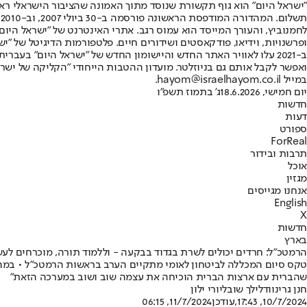
"ישראל היום" הוא גוף תקשורת שנוסד מתוך האמונה שהציבור הישראלי ראוי 
ת
ופרשנויות, וידיאו, פודקאסטים ושידורים חיים. פלטפורמות הדיגיטל של "ישרא
ב-2021 עלו לאוויר האתר החדש והיישומון החדש של "ישראל היום" בע
ואפשר לקבל אותם גם בניוזלטר. מועדון ההטבות הייחודי "הקליקה של ישרא
במייל hayom@israelhayom.co.il.
יום חמישי, 18.6.2026
ג' בתמוז תשפ"ו
חדשות
דעות
ספורט
ForReal
תרבות ובידור
אוכל
מגזין
אנחנו מגייסים
English
X
חדשות
בארץ
הרמטכ"ל: חרדים יכולים לשרת בגדוד בבקעה - וללמוד תורה, מוכרחים לע
טקס סיום המכללה לביטחון לאומי מתקיים הערב בראשות הרמטכ"ל • במהלך
שהברית עם ארצות הברית הוכיחה את עצמה שוב ושוב במערכה הזאת"
חנן גרינווד
לילך שובל
יורי ילון
10/7/2024, 17:43
,עודכן
11/7/2024, 06:15