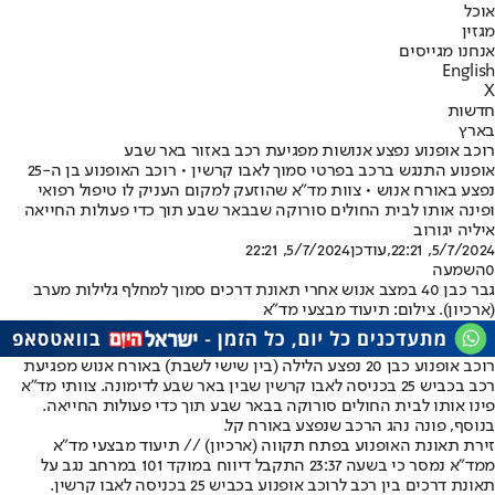
אוכל
מגזין
אנחנו מגייסים
English
X
חדשות
בארץ
רוכב אופנוע נפצע אנושות מפגיעת רכב באזור באר שבע
אופנוע התנגש ברכב בפרטי סמוך לאבו קרשין • רוכב האופנוע בן ה-25
נפצע באורח אנוש • צוות מד"א שהוזעק למקום העניק לו טיפול רפואי
ופינה אותו לבית החולים סורוקה שבבאר שבע תוך כדי פעולות החייאה
איליה יגורוב
5/7/2024, 22:21
,עודכן
5/7/2024, 22:21
0
השמעה
גבר כבן 40 במצב אנוש אחרי תאונת דרכים סמוך למחלף גלילות מערב
(ארכיון). צילום: תיעוד מבצעי מד"א
רוכב אופנוע כבן 20 נפצע הלילה (בין שישי לשבת) באורח אנוש מפגיעת
רכב בכביש 25 בכניסה לאבו קרשין שבין באר שבע לדימונה. צוותי מד"א
פינו אותו לבית החולים סורוקה בבאר שבע תוך כדי פעולות החייאה.
בנוסף, פונה נהג הרכב שנפצע באורח קל.
זירת תאונת האופנוע בפתח תקווה (ארכיון) // תיעוד מבצעי מד"א
ממד"א נמסר כי בשעה 23:37 התקבל דיווח במוקד 101 במרחב נגב על
תאונת דרכים בין רכב לרוכב אופנוע בכביש 25 בכניסה לאבו קרשין.