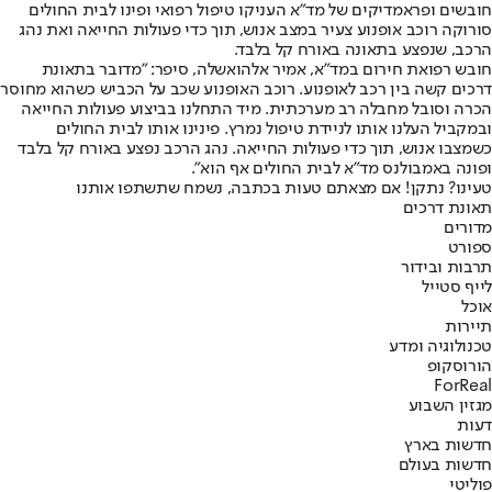
חובשים ופראמדיקים של מד"א העניקו טיפול רפואי ופינו לבית החולים
סורוקה רוכב אופנוע צעיר במצב אנוש, תוך כדי פעולות החייאה ואת נהג
הרכב, שנפצע בתאונה באורח קל בלבד.
חובש רפואת חירום במד"א, אמיר אלהואשלה, סיפר: "מדובר בתאונת
דרכים קשה בין רכב לאופנוע. רוכב האופנוע שכב על הכביש כשהוא מחוסר
הכרה וסובל מחבלה רב מערכתית. מיד התחלנו בביצוע פעולות החייאה
ובמקביל העלנו אותו לניידת טיפול נמרץ. פינינו אותו לבית החולים
כשמצבו אנוש, תוך כדי פעולות החייאה. נהג הרכב נפצע באורח קל בלבד
ופונה באמבולנס מד"א לבית החולים אף הוא".
טעינו? נתקן! אם מצאתם טעות בכתבה, נשמח שתשתפו אותנו
תאונת דרכים
מדורים
ספורט
תרבות ובידור
לייף סטייל
אוכל
תיירות
טכנולוגיה ומדע
הורוסקופ
ForReal
מגזין השבוע
דעות
חדשות בארץ
חדשות בעולם
פוליטי