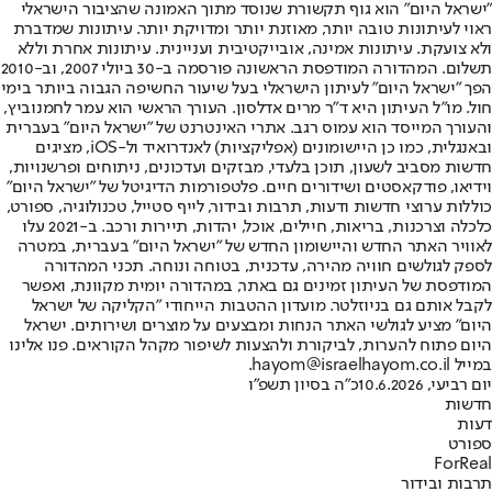
"ישראל היום" הוא גוף תקשורת שנוסד מתוך האמונה שהציבור הישראלי
ראוי לעיתונות טובה יותר, מאוזנת יותר ומדויקת יותר. עיתונות שמדברת
ולא צועקת. עיתונות אמינה, אובייקטיבית ועניינית. עיתונות אחרת וללא
תשלום. המהדורה המודפסת הראשונה פורסמה ב-30 ביולי 2007, וב-2010
הפך "ישראל היום" לעיתון הישראלי בעל שיעור החשיפה הגבוה ביותר בימי
חול. מו"ל העיתון היא ד"ר מרים אדלסון. העורך הראשי הוא עמר לחמנוביץ,
והעורך המייסד הוא עמוס רגב. אתרי האינטרנט של "ישראל היום" בעברית
ובאנגלית, כמו כן היישומונים (אפליקציות) לאנדרואיד ול-iOS, מציגים
חדשות מסביב לשעון, תוכן בלעדי, מבזקים ועדכונים, ניתוחים ופרשנויות,
וידיאו, פודקאסטים ושידורים חיים. פלטפורמות הדיגיטל של "ישראל היום"
כוללות ערוצי חדשות ודעות, תרבות ובידור, לייף סטייל, טכנולוגיה, ספורט,
כלכלה וצרכנות, בריאות, חיילים, אוכל, יהדות, תיירות ורכב. ב-2021 עלו
לאוויר האתר החדש והיישומון החדש של "ישראל היום" בעברית, במטרה
לספק לגולשים חוויה מהירה, עדכנית, בטוחה ונוחה. תכני המהדורה
המודפסת של העיתון זמינים גם באתר, במהדורה יומית מקוונת, ואפשר
לקבל אותם גם בניוזלטר. מועדון ההטבות הייחודי "הקליקה של ישראל
היום" מציע לגולשי האתר הנחות ומבצעים על מוצרים ושירותים. ישראל
היום פתוח להערות, לביקורת ולהצעות לשיפור מקהל הקוראים. פנו אלינו
במייל hayom@israelhayom.co.il.
יום רביעי, 10.6.2026
כ"ה בסיון תשפ"ו
חדשות
דעות
ספורט
ForReal
תרבות ובידור