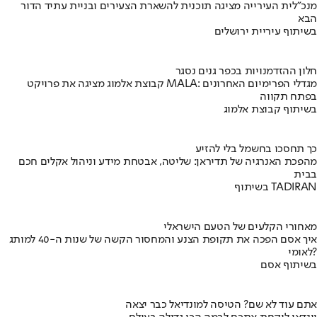
מנכ"לית העירייה מציגה תוכנית להשארת הצעירים ובניית עתיד הדור
הבא
בשיתוף עיריית ירושלים
חלון ההזדמנויות בכפר גנים נסגר
קבוצת אלמוג מציגה את פרויקט MALA: מגדלי הפרימיום האחרונים
בפתח תקווה
בשיתוף קבוצת אלמוג
כך תחסכו בחשמל בלי להזיע
מהפכת האנרגיה של תדיראן: שליטה, אבטחת מידע וניהול אקלים חכם
בבית
בשיתוף TADIRAN
מאחורי הקלעים של הטעם הישראלי
איך אסם הפכה את תקופת הצנע והמחסור הקשה של שנות ה-40 למותג
לאומי?
בשיתוף אסם
אתם עוד לא שם? הטיסה למונדיאל כבר יצאה