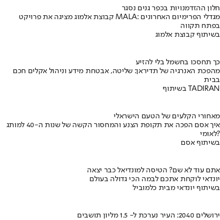
חלון ההזדמנויות בכפר גנים נסגר
קבוצת אלמוג מציגה את פרויקט MALA: מגדלי הפרימיום האחרונים
בפתח תקווה
בשיתוף קבוצת אלמוג
כך תחסכו בחשמל בלי להזיע
מהפכת האנרגיה של תדיראן: שליטה, אבטחת מידע וניהול אקלים חכם
בבית
בשיתוף TADIRAN
מאחורי הקלעים של הטעם הישראלי
איך אסם הפכה את תקופת הצנע והמחסור הקשה של שנות ה-40 למותג
לאומי?
בשיתוף אסם
אתם עוד לא שם? הטיסה למונדיאל כבר יצאה
יונדאי לוקחת אתכם לבמה הכי גדולה בעולם
בשיתוף יונדאי מבית כלמוביל
ירושלים 2040: העיר נערכת ל- 1.5 מליון תושבים