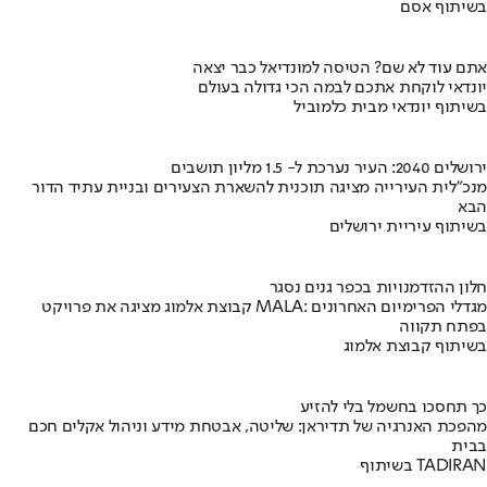
בשיתוף אסם
אתם עוד לא שם? הטיסה למונדיאל כבר יצאה
יונדאי לוקחת אתכם לבמה הכי גדולה בעולם
בשיתוף יונדאי מבית כלמוביל
ירושלים 2040: העיר נערכת ל- 1.5 מליון תושבים
מנכ"לית העירייה מציגה תוכנית להשארת הצעירים ובניית עתיד הדור
הבא
בשיתוף עיריית ירושלים
חלון ההזדמנויות בכפר גנים נסגר
קבוצת אלמוג מציגה את פרויקט MALA: מגדלי הפרימיום האחרונים
בפתח תקווה
בשיתוף קבוצת אלמוג
כך תחסכו בחשמל בלי להזיע
מהפכת האנרגיה של תדיראן: שליטה, אבטחת מידע וניהול אקלים חכם
בבית
בשיתוף TADIRAN