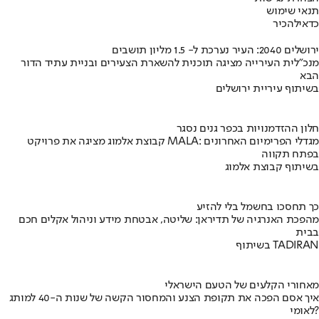
תנאי שימוש
כדאי
להכיר
ירושלים 2040: העיר נערכת ל- 1.5 מליון תושבים
מנכ"לית העירייה מציגה תוכנית להשארת הצעירים ובניית עתיד הדור
הבא
בשיתוף עיריית ירושלים
חלון ההזדמנויות בכפר גנים נסגר
קבוצת אלמוג מציגה את פרויקט MALA: מגדלי הפרימיום האחרונים
בפתח תקווה
בשיתוף קבוצת אלמוג
כך תחסכו בחשמל בלי להזיע
מהפכת האנרגיה של תדיראן: שליטה, אבטחת מידע וניהול אקלים חכם
בבית
בשיתוף TADIRAN
מאחורי הקלעים של הטעם הישראלי
איך אסם הפכה את תקופת הצנע והמחסור הקשה של שנות ה-40 למותג
לאומי?