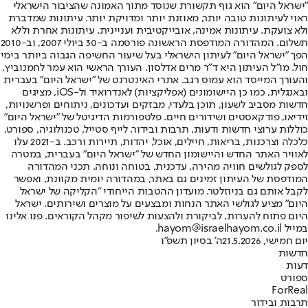
"ישראל היום" הוא גוף תקשורת שנוסד מתוך האמונה שהציבור הישראלי
ראוי לעיתונות טובה יותר, מאוזנת יותר ומדויקת יותר. עיתונות שמדברת
ולא צועקת. עיתונות אמינה, אובייקטיבית ועניינית. עיתונות אחרת וללא
תשלום. המהדורה המודפסת הראשונה פורסמה ב-30 ביולי 2007, וב-2010
הפך "ישראל היום" לעיתון הישראלי בעל שיעור החשיפה הגבוה ביותר בימי
חול. מו"ל העיתון היא ד"ר מרים אדלסון. העורך הראשי הוא עמר לחמנוביץ,
והעורך המייסד הוא עמוס רגב. אתרי האינטרנט של "ישראל היום" בעברית
ובאנגלית, כמו כן היישומונים (אפליקציות) לאנדרואיד ול-iOS, מציגים
חדשות מסביב לשעון, תוכן בלעדי, מבזקים ועדכונים, ניתוחים ופרשנויות,
וידיאו, פודקאסטים ושידורים חיים. פלטפורמות הדיגיטל של "ישראל היום"
כוללות ערוצי חדשות ודעות, תרבות ובידור, לייף סטייל, טכנולוגיה, ספורט,
כלכלה וצרכנות, בריאות, חיילים, אוכל, יהדות, תיירות ורכב. ב-2021 עלו
לאוויר האתר החדש והיישומון החדש של "ישראל היום" בעברית, במטרה
לספק לגולשים חוויה מהירה, עדכנית, בטוחה ונוחה. תכני המהדורה
המודפסת של העיתון זמינים גם באתר, במהדורה יומית מקוונת, ואפשר
לקבל אותם גם בניוזלטר. מועדון ההטבות הייחודי "הקליקה של ישראל
היום" מציע לגולשי האתר הנחות ומבצעים על מוצרים ושירותים. ישראל
היום פתוח להערות, לביקורת ולהצעות לשיפור מקהל הקוראים. פנו אלינו
במייל hayom@israelhayom.co.il.
יום חמישי, 21.5.2026
ה' בסיון תשפ"ו
חדשות
דעות
ספורט
ForReal
תרבות ובידור