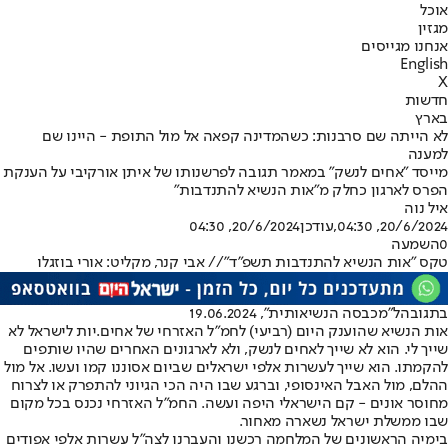
אוכל
מגזין
אנחנו מגייסים
English
X
חדשות
בארץ
לא הייתה שם סרבנות: כשהמדינה קפאה אל מול התופת - היינו שם
למענה
מייסד "אחים לנשק" במאמר תגובה לפרשנותו של איתן אורקיבי על הענקת
הפרס לארגון כחלק מ"אות הנשיא להתנדבות"
איל נוה
20/6/2024, 04:30
,עודכן
20/6/2024, 04:30
0
השמעה
טקס "אות הנשיא להתנדבות תשפ"ד"// אבי קנר, מקליט: אורי בוזגלו
בתגובה
ל"מכבסה הנשיאותית", 19.06.2024
אות הנשיא שהוענק היום (רביעי) לחמ"ל האזרחי של אחים.יות לישראל לא
שייך לי. הוא לא שייך לאחים לנשק, ולא לארגונים האחרים שהיו שותפים
להקמתו. הוא שייך לעשרות אלפי ישראלים שביום אסוננו קמו ועשו. אל מול
ההלם, מול האבל האינסופי, וברגע שבו היה הכי הגיוני להתפרק או לצרוח
מחוסר אונים - קם הישראלי היפה ועשה. החמ"ל האזרחי נכנס בכל מקום
שבו ממשלת ישראל נשארה מאחור.
בימיה הראשונים של המלחמה רכשנו והעברנו לצה״ל עשרות אלפי אפודים