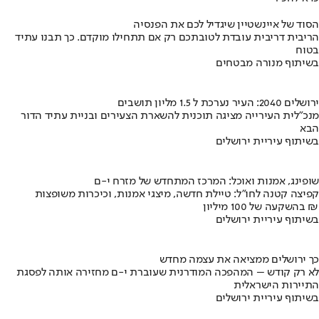
הסוד של איינשטיין שיגדיל לכם את הפנסיה
הריבית דריבית עובדת לטובתכם רק אם תתחילו מוקדם. כך תבנו עתיד
בטוח
בשיתוף מנורה מבטחים
ירושלים 2040: העיר נערכת ל 1.5 מליון תושבים
מנכ"לית העירייה מציגה תוכנית להשארת הצעירים ובניית עתיד הדור
הבא
בשיתוף עיריית ירושלים
שופינג, אמנות ואוכל: המרכז המתחדש של מזרח י-ם
קפיצה קטנה לחו"ל: טיילת חדשה, מיצגי אמנות, וכיכרות משופצות
בהשקעה של 100 מיליון ₪
בשיתוף עיריית ירושלים
כך ירושלים ממציאה את עצמה מחדש
לא רק קודש – המהפכה המודרנית שעוברת י-ם מחזירה אותה לפסגת
התיירות הישראלית
בשיתוף עיריית ירושלים