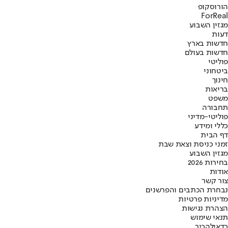
הורוסקופ
ForReal
מגזין השבוע
דעות
חדשות בארץ
חדשות בעולם
פוליטי
ביטחוני
חינוך
בריאות
משפט
תחבורה
פוליטי-מדיני
כללי ומידע
דף הבית
זמני כניסת וצאת שבת
מגזין השבוע
בחירות 2026
אודות
צור קשר
נבחרת הכתבים והפרשנים
מדיניות פרטיות
הצהרת נגישות
תנאי שימוש
כדאי
להכיר