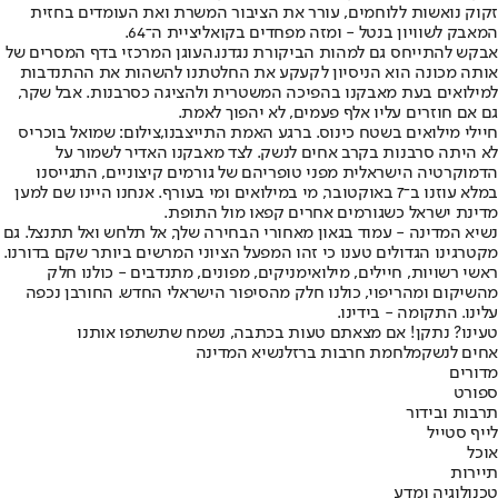
זקוק נואשות ללוחמים, עורר את הציבור המשרת ואת העומדים בחזית
המאבק לשוויון בנטל - ומזה מפחדים בקואליציית ה־64.
אבקש להתייחס גם למהות הביקורת נגדנו.
העוגן המרכזי בדף המסרים של
אותה מכונה הוא הניסיון לקעקע את החלטתנו להשהות את ההתנדבות
למילואים בעת מאבקנו בהפיכה המשטרית ולהציגה כסרבנות. אבל שקר,
גם אם חוזרים עליו אלף פעמים, לא יהפוך לאמת.
חיילי מילואים בשטח כינוס. ברגע האמת התייצבנו,צילום: שמואל בוכריס
לא היתה סרבנות בקרב אחים לנשק. לצד מאבקנו האדיר לשמור על
הדמוקרטיה הישראלית מפני טופריהם של גורמים קיצוניים, התגייסנו
במלא עוזנו ב־7 באוקטובר, מי במילואים ומי בעורף. אנחנו היינו שם למען
מדינת ישראל כשגורמים אחרים קפאו מול התופת.
נשיא המדינה - עמוד בגאון מאחורי הבחירה שלך, אל תלחש ואל תתנצל. גם
מקטרגינו הגדולים טענו כי זהו המפעל הציוני המרשים ביותר שקם בדורנו.
ראשי רשויות, חיילים, מילואימניקים, מפונים, מתנדבים - כולנו חלק
מהשיקום ומהריפוי, כולנו חלק מהסיפור הישראלי החדש. החורבן נכפה
עלינו. התקומה - בידינו.
טעינו? נתקן! אם מצאתם טעות בכתבה, נשמח שתשתפו אותנו
אחים לנשק
מלחמת חרבות ברזל
נשיא המדינה
מדורים
ספורט
תרבות ובידור
לייף סטייל
אוכל
תיירות
טכנולוגיה ומדע