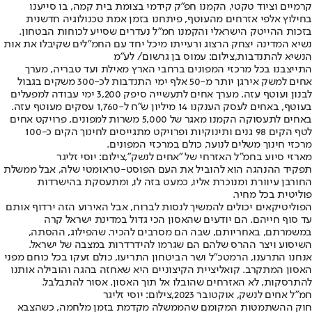
קרמיים וציוד טקטי, הקמנו חפ"ק קידמי בצומת בית קמה, בו סייענו
בחילוץ אלפי אזרחים מהעוטף, פיתחנו בזמן אמת טכנולוגיה חדשנית
בזכות ההייטק הישראלי והקמנו חמ"ל נעדרים שסייע לכוחות הבטחון.
נשיא המדינה יצחק הרצוג ורעייתו מיכל יחד עם החמ״לים שקיבלו את אות
הנשיא להתנדבות,צילום: עמוס בן גרשום/ לע״מ
התייצבנו בכל מרכזי המפונים ברחבי הארץ מאילת ועד טבריה, מערך
אחים למשק אירגן יותר מ-50 אלף ימי התנדבות לכ-300 משקים בגבול
לבנון ועוטף עזה. מערך אחים לתעשייה סיפק 3,200 ימי עבודה למפעלים
בעוטף, באחים לעסק הענקנו 14 מיליון ש"ח ל-1,760 עסקים מעוטף עזה.
באחים לתעסוקה הקמנו מאגר של 5,000 משרות למפונים, פרויקט אחים
לטף הקים 98 גנים ותינוקיות ופרויקט מתגייסים לחינוך הקים כ-100
מרכזי חינוך משלים לנוער, כולם במרכזי המפונים.
מארזי סיוע בחמ"ל האזרחי של "אחים לנשק",צילום: יוסי זליגר
תפקיד ההנהגה הוא להוביל את העם הפוסט-טראומטי שלה, אבל ממשלת
החורבן עיוורת ומנוכרת אליו, כמעט בזה לו, ומתעסקת בהישרדות
פוליטית בכל מחיר.
הפוליטיקאים יכולים להמשיך לנסות לברוח, אבל האירוע הזה ירדוף אותם
עד סוף חייהם. הם יודעים שהאסון הכי גדול במדינת ישראל קרה
במשמרתם, באחריותם, שבה הם מסרבים להכיר. שהפילוג, ההסתה,
השיסוע ויצר ההרס שלהם הם שגרמו להידרדרות במצבה של ישראל.
אנחנו התרענו, הרמטכ"ל ושר הביטחון התריעו, כולם זעקו בכל כוחם מפני
האסון המתקרב. קואליציית הקיצוניים היא שאחזה בהגה והובילה אותנו
להתרסקות, לא האזרחים שהובלו אל תוך האסון. אסור להתבלבל.
חמ"ל אחים לנשק, אוקטובר 2023,צילום: יוסי זליגר
חוק ההשתמטות המקומם שהממשלה מקדמת בזמן מלחמה, כשהצבא