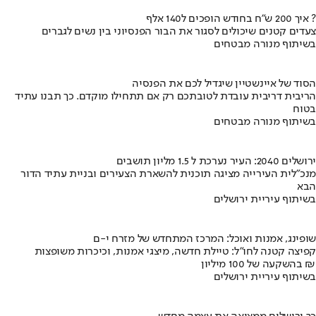
איך 200 ש"ח בחודש הופכים ל140 אלף ?
צעדים קטנים שיכולים לסגור את הבור הפנסיוני בין נשים לגברים
בשיתוף מנורה מבטחים
הסוד של איינשטיין שיגדיל לכם את הפנסיה
הריבית דריבית עובדת לטובתכם רק אם תתחילו מוקדם. כך תבנו עתיד
בטוח
בשיתוף מנורה מבטחים
ירושלים 2040: העיר נערכת ל 1.5 מליון תושבים
מנכ"לית העירייה מציגה תוכנית להשארת הצעירים ובניית עתיד הדור
הבא
בשיתוף עיריית ירושלים
שופינג, אמנות ואוכל: המרכז המתחדש של מזרח י-ם
קפיצה קטנה לחו"ל: טיילת חדשה, מיצגי אמנות, וכיכרות משופצות
בהשקעה של 100 מיליון ₪
בשיתוף עיריית ירושלים