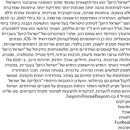
"ישראל היום" הוא גוף תקשורת שנוסד מתוך האמונה שהציבור הישראלי
ראוי לעיתונות טובה יותר, מאוזנת יותר ומדויקת יותר. עיתונות שמדברת
ולא צועקת. עיתונות אמינה, אובייקטיבית ועניינית. עיתונות אחרת וללא
תשלום. המהדורה המודפסת הראשונה פורסמה ב-30 ביולי 2007, וב-2010
הפך "ישראל היום" לעיתון הישראלי בעל שיעור החשיפה הגבוה ביותר בימי
חול. מו"ל העיתון היא ד"ר מרים אדלסון. העורך הראשי הוא עמר לחמנוביץ,
והעורך המייסד הוא עמוס רגב. אתרי האינטרנט של "ישראל היום" בעברית
ובאנגלית, כמו כן היישומונים (אפליקציות) לאנדרואיד ול-iOS, מציגים
חדשות מסביב לשעון, תוכן בלעדי, מבזקים ועדכונים, ניתוחים ופרשנויות,
וידיאו, פודקאסטים ושידורים חיים. פלטפורמות הדיגיטל של "ישראל היום"
כוללות ערוצי חדשות ודעות, תרבות ובידור, לייף סטייל, טכנולוגיה, ספורט,
כלכלה וצרכנות, בריאות, חיילים, אוכל, יהדות, תיירות ורכב. ב-2021 עלו
לאוויר האתר החדש והיישומון החדש של "ישראל היום" בעברית, במטרה
לספק לגולשים חוויה מהירה, עדכנית, בטוחה ונוחה. תכני המהדורה
המודפסת של העיתון זמינים גם באתר, במהדורה יומית מקוונת, ואפשר
לקבל אותם גם בניוזלטר. מועדון ההטבות הייחודי "הקליקה של ישראל
היום" מציע לגולשי האתר הנחות ומבצעים על מוצרים ושירותים. ישראל
היום פתוח להערות, לביקורת ולהצעות לשיפור מקהל הקוראים. פנו אלינו
במייל hayom@israelhayom.co.il.
מבזקים
חדשות
אוכל
תשחץ
ForReal
תרבות