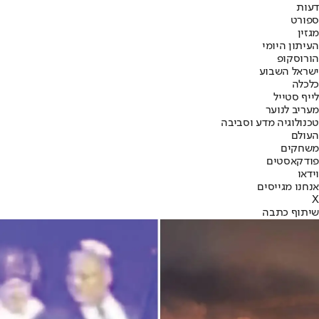
דעות
ספורט
מגזין
העיתון היומי
הורוסקופ
ישראל השבוע
כלכלה
לייף סטייל
מעריב לנוער
טכנולוגיה מדע וסביבה
העולם
משחקים
פודקאסטים
וידאו
אנחנו מגייסים
X
שיתוף כתבה