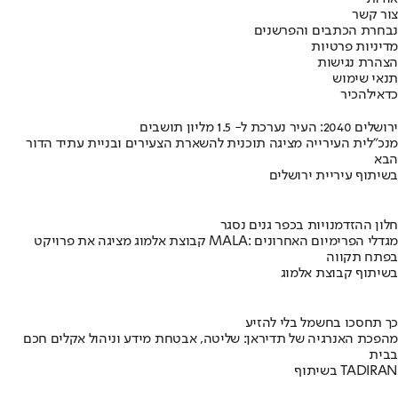
צור קשר
נבחרת הכתבים והפרשנים
מדיניות פרטיות
הצהרת נגישות
תנאי שימוש
כדאי
להכיר
ירושלים 2040: העיר נערכת ל- 1.5 מליון תושבים
מנכ"לית העירייה מציגה תוכנית להשארת הצעירים ובניית עתיד הדור
הבא
בשיתוף עיריית ירושלים
חלון ההזדמנויות בכפר גנים נסגר
קבוצת אלמוג מציגה את פרויקט MALA: מגדלי הפרימיום האחרונים
בפתח תקווה
בשיתוף קבוצת אלמוג
כך תחסכו בחשמל בלי להזיע
מהפכת האנרגיה של תדיראן: שליטה, אבטחת מידע וניהול אקלים חכם
בבית
בשיתוף TADIRAN