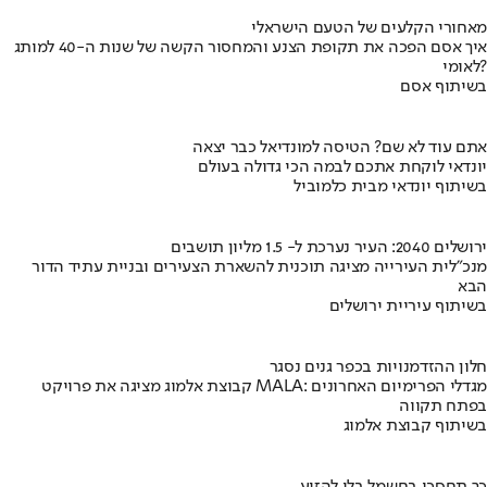
מאחורי הקלעים של הטעם הישראלי
איך אסם הפכה את תקופת הצנע והמחסור הקשה של שנות ה-40 למותג
לאומי?
בשיתוף אסם
אתם עוד לא שם? הטיסה למונדיאל כבר יצאה
יונדאי לוקחת אתכם לבמה הכי גדולה בעולם
בשיתוף יונדאי מבית כלמוביל
ירושלים 2040: העיר נערכת ל- 1.5 מליון תושבים
מנכ"לית העירייה מציגה תוכנית להשארת הצעירים ובניית עתיד הדור
הבא
בשיתוף עיריית ירושלים
חלון ההזדמנויות בכפר גנים נסגר
קבוצת אלמוג מציגה את פרויקט MALA: מגדלי הפרימיום האחרונים
בפתח תקווה
בשיתוף קבוצת אלמוג