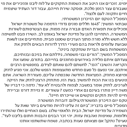
ימינו. זוכרים אנו היטב את השמות החקוקים על לוח ליבנו ומזכירים את מי
שעבורם עצר הזמן מלכת, ופסקה שירת חייהם, עבור דור העתיד שיצמיח
חיים ותקווה לעם ולנצח".
המפכ"ל הטקס יום הזיכרון המשטרתי,
שבתאי המשיך: "1645 חללים מונים גדודי הדממה של משטרת ישראל
ומכילים את תפארת האדם וגבורה עזה ממות. עם הצטרפותם לשורות
המשטרה, התחייבו להגן על מדינת ישראל באומץ לב. השירו מבט למשימה
ללא חשש וללא מורה מתוך הערכים שספגו מבית, מתחייבים אנו לשאת
שבועת עלומים ולראות בהם מעירי הדרך לדורות הבאים ולחזק את
המשפחות בשם הברית שנחקקה בינינו".
המפכ"ל המשיך: "הורים ובני משפחה, גידלתם את בניכם ובנותיכם,
צעדתם איתם מלידה באירועים מחוננים בחייהם. בתורם, שמעו את
הקריאה והשיבו "הנני". לחשתם להם שאתם לצידם. במפגשים הרבים
איתכם, אני נפעם כל פעם מחדש מתעצומות הנפש שלכם. אני מגיע לחזק
ומיוצא מחוזק. המציאות החדשה שנכפתה עליכם, מעוררת השראה. אתם
נוטעים בנו את הכוח להמשיך. בעת הזו, מתחזק הרצון לחזק את הזיקה
לערכים, לחזק אומר במשבר, לצמוח ולהבטיח 'לא עוד'. נדמה כי דבריו של
משה דיין נותרו בעינם גם אחרי כמעט 7 עשורים. זו גזירת דורנו וברירת
חיינו להיות חזקים ונוקשים או שייכרתו חיינו".
טקס יום הזיכרון המשטרתי,צילום: דוברות המשטרה
המפכ"ל סיים בדבריו: "ביום זה עלינו להיות מודעים ביתר שאת על
השמירה על מדינת ישראל, הבית הלאומי שלנו. בשם האחיים ואלו שהותירו
חלומות, שאיפות ואהבות עזות, יהי זכר הבנים והבנות חתום בליבנו לעד".
טעינו? נתקן! אם מצאתם טעות בכתבה, נשמח שתשתפו אותנו
מדורים