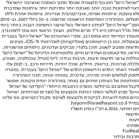
"ישראל היום" הוא גוף תקשורת שנוסד מתוך האמונה שהציבור הישראלי
ראוי לעיתונות טובה יותר, מאוזנת יותר ומדויקת יותר. עיתונות שמדברת
ולא צועקת. עיתונות אמינה, אובייקטיבית ועניינית. עיתונות אחרת וללא
תשלום. המהדורה המודפסת הראשונה פורסמה ב-30 ביולי 2007, וב-2010
הפך "ישראל היום" לעיתון הישראלי בעל שיעור החשיפה הגבוה ביותר בימי
חול. מו"ל העיתון היא ד"ר מרים אדלסון. העורך הראשי הוא עמר לחמנוביץ,
והעורך המייסד הוא עמוס רגב. אתרי האינטרנט של "ישראל היום" בעברית
ובאנגלית, כמו כן היישומונים (אפליקציות) לאנדרואיד ול-iOS, מציגים
חדשות מסביב לשעון, תוכן בלעדי, מבזקים ועדכונים, ניתוחים ופרשנויות,
וידיאו, פודקאסטים ושידורים חיים. פלטפורמות הדיגיטל של "ישראל היום"
כוללות ערוצי חדשות ודעות, תרבות ובידור, לייף סטייל, טכנולוגיה, ספורט,
כלכלה וצרכנות, בריאות, חיילים, אוכל, יהדות, תיירות ורכב. ב-2021 עלו
לאוויר האתר החדש והיישומון החדש של "ישראל היום" בעברית, במטרה
לספק לגולשים חוויה מהירה, עדכנית, בטוחה ונוחה. תכני המהדורה
המודפסת של העיתון זמינים גם באתר, במהדורה יומית מקוונת, ואפשר
לקבל אותם גם בניוזלטר. מועדון ההטבות הייחודי "הקליקה של ישראל
היום" מציע לגולשי האתר הנחות ומבצעים על מוצרים ושירותים. ישראל
היום פתוח להערות, לביקורת ולהצעות לשיפור מקהל הקוראים. פנו אלינו
במייל hayom@israelhayom.co.il.
יום חמישי, 11.6.2026
כ"ו בסיון תשפ"ו
חדשות
דעות
ספורט
ForReal
תרבות ובידור