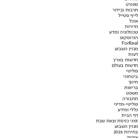
ספורט
תרבות ובידור
לייף סטייל
אוכל
תיירות
טכנולוגיה ומדע
הורוסקופ
ForReal
מגזין השבוע
דעות
חדשות בארץ
חדשות בעולם
פוליטי
ביטחוני
חינוך
בריאות
משפט
תחבורה
פוליטי-מדיני
כללי ומידע
דף הבית
זמני כניסת וצאת שבת
מגזין השבוע
בחירות 2026
אודות