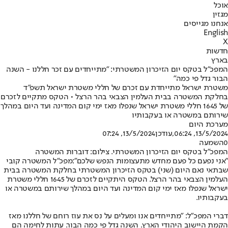
אוכל
מגזין
אנחנו מגייסים
English
X
חדשות
בארץ
המפכ"ל בטקס יום הזיכרון המשטרתי: "מתייחדים עם זכר חללנו - השנה
הבור גדל פי כמה"
משטרת ישראל מתייחדת עם זכרם של חללי משטרת ישראל תשפ"ד
בחלקת המשטרה בבית העלמין הצבאי בהר הרצל • הטקס מתקיים לזכרם
של 1645 חללי משטרת ישראל שנפלו מאז ימי קום המדינה ועד היום במהלך
שירותם במשטרה או בעקבותיו
מערכת היום
13/5/2024, 06:24
,עודכן
13/5/2024, 07:24
0
השמעה
המפכ"ל בטקס יום הזיכרון המשטרתי. צילום: דוברות המשטרה
"אני נפעם כל פעם מחדש מתעצומות הנפש שלכם":
מפכ"ל המשטרה קובי
שבתאי נאם היום (שני) בטקס הזיכרון המשטרתי בחלקת המשטרה בבית
העלמין הצבאי בהר הרצל. הטקס היתקיים לזכרם של 1645 חללי משטרת
ישראל שנפלו מאז ימי קום המדינה ועד היום במהלך שירותם במשטרה או
בעקבותיו.
דברי המפכ"ל: "מתייחדים אנו ומעלים על נס את עוז רוחם של חללנו מאז
הקמת היישוב היהודי הארץ. השנה גדל פי כמה הבור. עתות לחימה הם