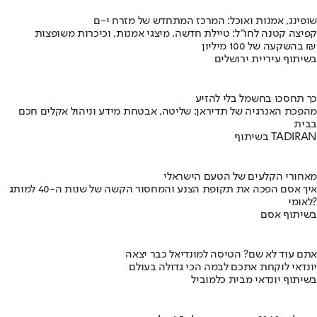
שופינג, אמנות ואוכל: המרכז המתחדש של מזרח י-ם
קפיצה קטנה לחו"ל: טיילת חדשה, מיצגי אמנות, וכיכרות משופצות
בהשקעה של 100 מיליון ₪
בשיתוף עיריית ירושלים
כך תחסכו בחשמל בלי להזיע
מהפכת האנרגיה של תדיראן: שליטה, אבטחת מידע וניהול אקלים חכם
בבית
בשיתוף TADIRAN
מאחורי הקלעים של הטעם הישראלי
איך אסם הפכה את תקופת הצנע והמחסור הקשה של שנות ה-40 למותג
לאומי?
בשיתוף אסם
אתם עוד לא שם? הטיסה למונדיאל כבר יצאה
יונדאי לוקחת אתכם לבמה הכי גדולה בעולם
בשיתוף יונדאי מבית כלמוביל