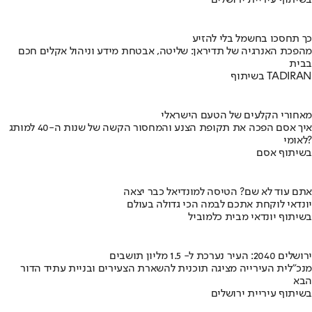
בשיתוף עיריית ירושלים
כך תחסכו בחשמל בלי להזיע
מהפכת האנרגיה של תדיראן: שליטה, אבטחת מידע וניהול אקלים חכם
בבית
בשיתוף TADIRAN
מאחורי הקלעים של הטעם הישראלי
איך אסם הפכה את תקופת הצנע והמחסור הקשה של שנות ה-40 למותג
לאומי?
בשיתוף אסם
אתם עוד לא שם? הטיסה למונדיאל כבר יצאה
יונדאי לוקחת אתכם לבמה הכי גדולה בעולם
בשיתוף יונדאי מבית כלמוביל
ירושלים 2040: העיר נערכת ל- 1.5 מליון תושבים
מנכ"לית העירייה מציגה תוכנית להשארת הצעירים ובניית עתיד הדור
הבא
בשיתוף עיריית ירושלים