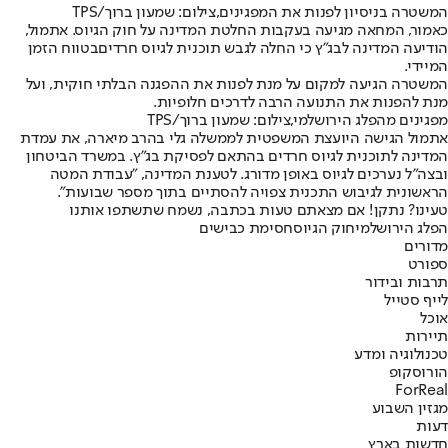
המשטרה בניסיון לפנות את המפגינים,צילום: שמעון ברוך/TPS
כאמור, המחאה מגיעה בעקבות החלטת המדינה על חוק הגיוס. אתמול,
הודיעה המדינה לבג"ץ כ
י החלה לגבש תוכנית לגיוס חרדים
בטווח הזמן
המיידי.
המשטרה הגיעה למקום על מנת לפנות את ההפגנה הבלתי חוקית, ועל
מנת להפנות את התנועה הרבה לדרכים חלופיות.
מפגינים מהפלג הירושלמי,צילום: שמעון ברוך/TPS
אתמול הגישה היועצת המשפטית לממשלה גלי בהרב מיארה, את עמדת
המדינה לתוכנית לגיוס חרדים בהתאם לפסיקת בג"ץ. במשרד הביטחון
ובצה"ל נערכים לגיוס באופן מדורג. לטענת המדינה, ״עבודת המטה
הראשונית לגיבוש התכנית צפויה להסתיים בתוך מספר שבועות".
טעינו? נתקן! אם מצאתם טעות בכתבה, נשמח שתשתפו אותנו
הפלג הירושלמי
חוק הגיוס
חסימת כבישים
מדורים
ספורט
תרבות ובידור
לייף סטייל
אוכל
תיירות
טכנולוגיה ומדע
הורוסקופ
ForReal
מגזין השבוע
דעות
חדשות בארץ