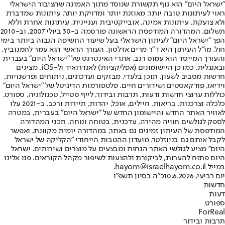
"ישראל היום" הוא גוף תקשורת שנוסד מתוך האמונה שהציבור הישראלי
ראוי לעיתונות טובה יותר, מאוזנת יותר ומדויקת יותר. עיתונות שמדברת
ולא צועקת. עיתונות אמינה, אובייקטיבית ועניינית. עיתונות אחרת וללא
תשלום. המהדורה המודפסת הראשונה פורסמה ב-30 ביולי 2007, וב-2010
הפך "ישראל היום" לעיתון הישראלי בעל שיעור החשיפה הגבוה ביותר בימי
חול. מו"ל העיתון היא ד"ר מרים אדלסון. העורך הראשי הוא עמר לחמנוביץ,
והעורך המייסד הוא עמוס רגב. אתרי האינטרנט של "ישראל היום" בעברית
ובאנגלית, כמו כן היישומונים (אפליקציות) לאנדרואיד ול-iOS, מציגים
חדשות מסביב לשעון, תוכן בלעדי, מבזקים ועדכונים, ניתוחים ופרשנויות,
וידיאו, פודקאסטים ושידורים חיים. פלטפורמות הדיגיטל של "ישראל היום"
כוללות ערוצי חדשות ודעות, תרבות ובידור, לייף סטייל, טכנולוגיה, ספורט,
כלכלה וצרכנות, בריאות, חיילים, אוכל, יהדות, תיירות ורכב. ב-2021 עלו
לאוויר האתר החדש והיישומון החדש של "ישראל היום" בעברית, במטרה
לספק לגולשים חוויה מהירה, עדכנית, בטוחה ונוחה. תכני המהדורה
המודפסת של העיתון זמינים גם באתר, במהדורה יומית מקוונת, ואפשר
לקבל אותם גם בניוזלטר. מועדון ההטבות הייחודי "הקליקה של ישראל
היום" מציע לגולשי האתר הנחות ומבצעים על מוצרים ושירותים. ישראל
היום פתוח להערות, לביקורת ולהצעות לשיפור מקהל הקוראים. פנו אלינו
במייל hayom@israelhayom.co.il.
יום רביעי, 10.6.2026
כ"ה בסיון תשפ"ו
חדשות
דעות
ספורט
ForReal
תרבות ובידור