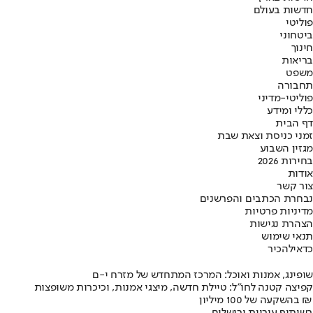
חדשות בעולם
פוליטי
ביטחוני
חינוך
בריאות
משפט
תחבורה
פוליטי-מדיני
כללי ומידע
דף הבית
זמני כניסת וצאת שבת
מגזין השבוע
בחירות 2026
אודות
צור קשר
נבחרת הכתבים והפרשנים
מדיניות פרטיות
הצהרת נגישות
תנאי שימוש
כדאי
להכיר
שופינג, אמנות ואוכל: המרכז המתחדש של מזרח י-ם
קפיצה קטנה לחו"ל: טיילת חדשה, מיצגי אמנות, וכיכרות משופצות
בהשקעה של 100 מיליון ₪