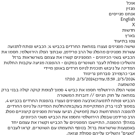
אוכל
מגזין
אנחנו מגייסים
English
X
חדשות
בארץ
צפו בתיעוד
שישה מפגינים נעצרו במחאת החרדים בכביש 4; הכביש נפתח לתנועה
עשרות מפגינים מהפלג של הרב פרידמן, שבתוך הפלג הירושלמי, חסמו את
הכביש בשני הכיוונים • המפגינים קשרו את עצמם בשרשראות ברזל
והשליכו פסולת לעבר השוטרים במקום • ההפגנה מגיעה עקבות החלטת
המדינה על גיבוש תוכנית לגיוס חרדים באופן מיידי
אבי כהן
מירב סבר
חנן גרינווד
2/5/2024, 13:59
,עודכן
2/5/2024, 17:00
0
השמעה
אנשי הפלג הירושלמי חסמו את כביש 4 סמוך לצומת קוקה קולה בבני ברק
במחאה על חוק הגיוס // דוברות המשטרה
הכביש נפתח לתנועה:
ארבעה מפגינים נעצרו בהפגנת החרדים בכביש 4,
בסמוך לבני ברק המתקיימת בעקבות
החלטת המדינה על גיוס החרדים
.
להפגנה המתרחשת כעת (חמישי), הגיעו עשרות מפגינים קיצוניים מפלג
הרב פרידמן שבפלג הירושלמי וחסמו את הכביש משני הכיוונים.
במהלך ההפגנה, התיישבו המפגינים על הכביש וקשרו את עצמם יחד
באמצעות שרשראות ברזל. בנוסף התעמתו עם השוטרים, קראו לעברם
"נאצים" והשליכו עליהם פסולת וצואה.