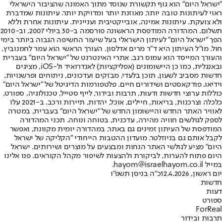
"ישראל היום" הוא גוף תקשורת שנוסד מתוך האמונה שהציבור הישראלי
ראוי לעיתונות טובה יותר, מאוזנת יותר ומדויקת יותר. עיתונות שמדברת
ולא צועקת. עיתונות אמינה, אובייקטיבית ועניינית. עיתונות אחרת וללא
תשלום. המהדורה המודפסת הראשונה פורסמה ב-30 ביולי 2007, וב-2010
הפך "ישראל היום" לעיתון הישראלי בעל שיעור החשיפה הגבוה ביותר בימי
חול. מו"ל העיתון היא ד"ר מרים אדלסון. העורך הראשי הוא עמר לחמנוביץ,
והעורך המייסד הוא עמוס רגב. אתרי האינטרנט של "ישראל היום" בעברית
ובאנגלית, כמו כן היישומונים (אפליקציות) לאנדרואיד ול-iOS, מציגים
חדשות מסביב לשעון, תוכן בלעדי, מבזקים ועדכונים, ניתוחים ופרשנויות,
וידיאו, פודקאסטים ושידורים חיים. פלטפורמות הדיגיטל של "ישראל היום"
כוללות ערוצי חדשות ודעות, תרבות ובידור, לייף סטייל, טכנולוגיה, ספורט,
כלכלה וצרכנות, בריאות, חיילים, אוכל, יהדות, תיירות ורכב. ב-2021 עלו
לאוויר האתר החדש והיישומון החדש של "ישראל היום" בעברית, במטרה
לספק לגולשים חוויה מהירה, עדכנית, בטוחה ונוחה. תכני המהדורה
המודפסת של העיתון זמינים גם באתר, במהדורה יומית מקוונת, ואפשר
לקבל אותם גם בניוזלטר. מועדון ההטבות הייחודי "הקליקה של ישראל
היום" מציע לגולשי האתר הנחות ומבצעים על מוצרים ושירותים. ישראל
היום פתוח להערות, לביקורת ולהצעות לשיפור מקהל הקוראים. פנו אלינו
במייל hayom@israelhayom.co.il.
יום ראשון, 12.4.2026
כ"ה בניסן תשפ"ו
חדשות
דעות
ספורט
ForReal
תרבות ובידור