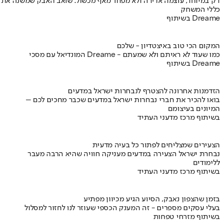
דק במיוחד, עוצמה אדירה ולא מפחד מאף מכשול: שואב האבק שמשנה את
כללי המשחק
בשיתוף Dreame
המקום הכי טוב באיצטדיון - שלכם
המונדיאל עם מסכי Dreame - כמו שעוד לא ראיתם ולא שמעתם
בשיתוף Dreame
הזדמנות אחרונה להצטרף לנבחרות ישראל במדעים
בואו להכיר את חברי נבחרות ישראל במדעים שכבר מחכים לכם –
המיונים בעיצומם
בשיתוף מרכז מדעני העתיד
הצעירים שמצליחים לפתור כל בעיה מדעית
נבחרת ישראל הצעירה במדעים מעניקה חוויה שהיא הרבה מעבר
ללימודים
בשיתוף מרכז מדעני העתיד
בזמן שהצפון נאבק, הסיוע הגיע מכיוון מפתיע
בעלי עסקים מספרים - זה המענק הכספי שעוזר לנו לחזור למסלול
בשיתוף מזרחי טפחות