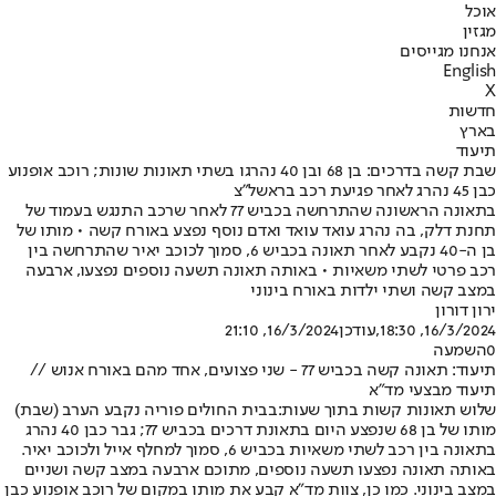
אוכל
מגזין
אנחנו מגייסים
English
X
חדשות
בארץ
תיעוד
שבת קשה בדרכים: בן 68 ובן 40 נהרגו בשתי תאונות שונות; רוכב אופנוע
כבן 45 נהרג לאחר פגיעת רכב בראשל"צ
בתאונה הראשונה שהתרחשה בכביש 77 לאחר שרכב התנגש בעמוד של
תחנת דלק, בה נהרג עואד עואד ואדם נוסף נפצע באורח קשה • מותו של
בן ה-40 נקבע לאחר תאונה בכביש 6, סמוך לכוכב יאיר שהתרחשה בין
רכב פרטי לשתי משאיות • באותה תאונה תשעה נוספים נפצעו, ארבעה
במצב קשה ושתי ילדות באורח בינוני
ירון דורון
16/3/2024, 18:30
,עודכן
16/3/2024, 21:10
0
השמעה
תיעוד: תאונה קשה בכביש 77 - שני פצועים, אחד מהם באורח אנוש //
תיעוד מבצעי מד"א
שלוש תאונות קשות בתוך שעות:
בבית החולים פוריה נקבע הערב (שבת)
מותו של בן 68 שנפצע היום בתאונת דרכים בכביש 77; גבר כבן 40 נהרג
בתאונה בין רכב לשתי משאיות בכביש 6, סמוך למחלף אייל ולכוכב יאיר.
באותה תאונה נפצעו תשעה נוספים, מתוכם ארבעה במצב קשה ושניים
במצב בינוני. כמו כן, צוות מד"א קבע את מותו במקום של רוכב אופנוע כבן