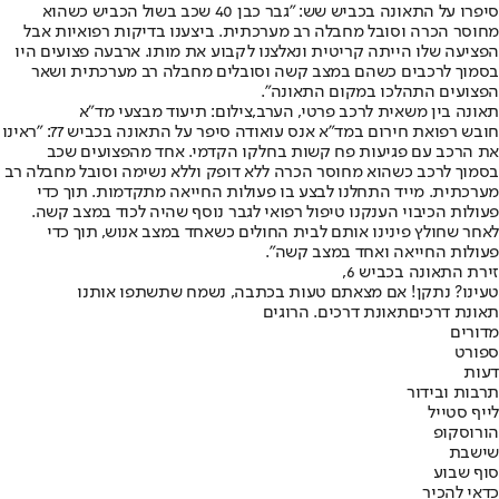
סיפרו על התאונה בכביש שש: "גבר כבן 40 שכב בשול הכביש כשהוא
מחוסר הכרה וסובל מחבלה רב מערכתית. ביצענו בדיקות רפואיות אבל
הפציעה שלו הייתה קריטית ונאלצנו לקבוע את מותו. ארבעה פצועים היו
בסמוך לרכבים כשהם במצב קשה וסובלים מחבלה רב מערכתית ושאר
הפצועים התהלכו במקום התאונה".
תאונה בין משאית לרכב פרטי, הערב,צילום: תיעוד מבצעי מד"א
חובש רפואת חירום במד"א אנס עואודה סיפר על התאונה בכביש 77: "ראינו
את הרכב עם פגיעות פח קשות בחלקו הקדמי. אחד מהפצועים שכב
בסמוך לרכב כשהוא מחוסר הכרה ללא דופק וללא נשימה וסובל מחבלה רב
מערכתית. מייד התחלנו לבצע בו פעולות החייאה מתקדמות. תוך כדי
פעולות הכיבוי הענקנו טיפול רפואי לגבר נוסף שהיה לכוד במצב קשה.
לאחר שחולץ פינינו אותם לבית החולים כשאחד במצב אנוש, תוך כדי
פעולות החייאה ואחד במצב קשה".
זירת התאונה בכביש 6,
טעינו? נתקן! אם מצאתם טעות בכתבה, נשמח שתשתפו אותנו
תאונת דרכים
תאונת דרכים. הרוגים
מדורים
ספורט
דעות
תרבות ובידור
לייף סטייל
הורוסקופ
שישבת
סוף שבוע
כדאי להכיר