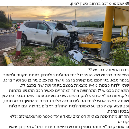
45 שנפגע מרכב ברחוב אשון לציון.
זירת התאונה בכביש 77
הפצועים בכביש שש הועברו לבית החולים בילינסון בפתח תקווה ולמאיר
בכפר סבא. בין הפצועים קשה: בן 52, אישה בת 25, צעיר בן 20 ונער בן 13.
שתי ילדות כבנות 6 ו-9 נמצאות במצב בינוני ושלושה במצב קל.
התאונה בכביש 77 התרחשה אחר הצהריים כאשר רכב התנגש בתחנת
דלק. צוות מד"א שהגיע למקום פינה שני פצועים: עואד עואד מכפר טורעאן
שפונה במצב אנוש לבית החולים פוריה שליד טבריה ובהמשך נקבע מותו,
וכן. פצוע קשה כבן 60 שפונה לבית החולים רמב"ם בחיפה, עם חבלות
בבטן ובחזה.
ההרוג מהתאונה בצומת המוביל. עואד עואד מכפר טורעאן,צילום: ללא
קרדיט
פראמדיק מד"א תומר גוסמן וחובש רפואת חירום במד"א מידן בן יואש