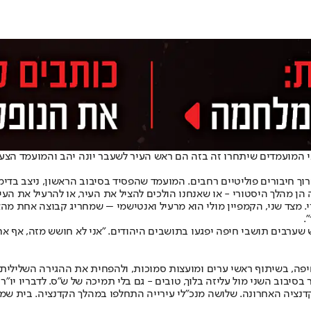
י המועמדים שיתחרו זה בזה הם ראש העיר לשעבר יונה יהב והמועמד הצעיר
וך חיבורים פוליטיים רחבים. המועמד שהפסיד בסיבוב הראשון, ניצב בדימו
 הן מהלך היסטורי - או שאנחנו הולכים להציל את העיר, או להרעיל את העי
. מצד שני, הקמפיין מולי הוא מרעיל ואנטישמי – שמחריג קבוצה אחת מהאו
.
שערבים תושבי חיפה יפגעו בתושבים היהודים. "אני לא חושש מזה, אף אח
יפה, בשיתוף ראשי ערים ומועצות סמוכות, ולהפחית את ההגירה השלילית.
סיבוב השני מול עליזה בלוך, טובים - גם בלי תמיכה של ש"ס. לדבריו יו"ר 