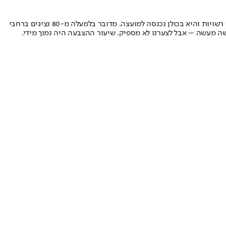
בפרק דיברה גם אלה קאופמן, נציגת "חוזה חדש" למועצת קדימה צורן. היא מודה שהציבור הליברלי לאורך השנים נרדם בשמירה. "חוזה חדש רצה ב-26 רשויות והיא בכולן נכנסה למועצה. מדובר בלמעלה מ-80 נציגים ברחבי
ה מעשה – אבל לצערנו לא מספיק. שיעור ההצבעה היה נמוך מידי.