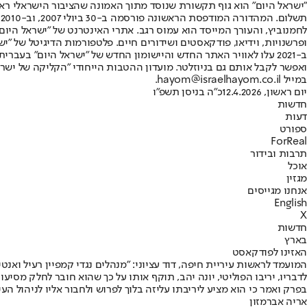
"ישראל היום" הוא גוף תקשורת שנוסד מתוך האמונה שהציבור הישראלי ראוי 
ת
ופרשנויות, וידיאו, פודקאסטים ושידורים חיים. פלטפורמות הדיגיטל של "ישרא
ב-2021 עלו לאוויר האתר החדש והיישומון החדש של "ישראל היום" בע
ואפשר לקבל אותם גם בניוזלטר. מועדון ההטבות הייחודי "הקליקה של ישרא
במייל hayom@israelhayom.co.il.
יום ראשון, 12.4.2026
כ"ה בניסן תשפ"ו
חדשות
דעות
ספורט
ForReal
תרבות ובידור
אוכל
מגזין
אנחנו מגייסים
English
X
חדשות
בארץ
האזינו לפודקאסט
המועמד לראשות עיריית חיפה, דוד עציוני: "מנהלים נגדי קמפיין רעיל ואנטי
לדבריו, יריבו הפוליטי, יונה יהב, תוקף אותו על כך שהוא חובר לחלק מסי
בפרק ואמר כי הוא מציע ליריבתו עליזה בלוך לפרוש ולחבור אליו לניהול העי
אריה אברמזון