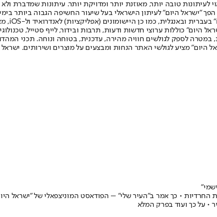
לעיתונות טובה יותר, מאוזנת יותר ומדויקת יותר. עיתונות שמדברת ולא צ
שלום. המהדורה המודפסת הראשונה פורסמה ב-30 ביולי 2007, וב-2010 הפך "ישראל היום" לעיתון הישראלי בעל שי
לחמנוביץ,
ל היום" כוללות ערוצי חדשות ודעות, תרבות ובידור, לייף סטייל, טכנולוגיה
ברית, במטרה לספק לגולשים חוויה מהירה, עדכנית, בטוחה ונוחה. תכני המה
ל היום" מציע לגולשי האתר הנחות ומבצעים על מוצרים ושירותים. ישראל 
שמי"
עות החרדיות • כך אמר ב"העיר שלי" – הפודאסט המוניצפאלי של "ישראל היו
ר • על כך ועוד בפרק המלא