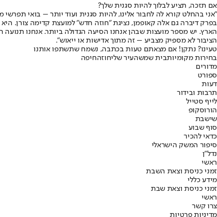
אם תזכה, תציע לבלוך להיות סגנית שלך?
"אני בהחלט קורא לה לחבור אלינו, להיות סגנית ועוד יותר – בואי תפרשי מ
הארץ. יש מספר מועצות שבהן אנחנו הסיעה הגדולה ביותר. אנחנו תנועה 
הציבור לא מספיק מצביע – זה מתוך אדישות או ייאוש".
טעינו? נתקן! אם מצאתם טעות בכתבה, נשמח שתשתפו אותנו
בחירות מקומיות
בית שמש
העיר שלי
חוזה
חיפה
מדורים
ספורט
דעות
תרבות ובידור
לייף סטייל
הורוסקופ
שישבת
סוף שבוע
כדאי להכיר
סיפור המשק הישראלי
נדל"ן
ראשי
זמני כניסת וצאת השבת
מידע כללי
זמני כניסת וצאת שבת
ראשי
צרו קשר
מדיניות פרטיות