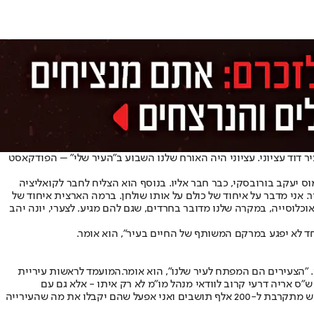
 דוד עציוני. עציוני היה האורח שלנו השבוע ב"העיר שלי" – הפודקאסט
ס יעקב בורובסקי, כבר חבר אליו. בנוסף הוא הצליח לחבר לקואליציה
ר. אני מדבר על איחוד של כולם על אותו שולחן. ברמה הארצית איחוד של
כלוסייה, במקרה שלנו מדובר בחרדים, שגם להם מגיע. לצערי, יונה יהב
ד לא יפגע במרקם המשותף של החיים בעיר", הוא אומר.
 "הצעירים הם המפתח לעיר שלנו", הוא אומר.המועמד לראשות עיריית
ש"ס אריה דרעי קרוב לוודאי מנהל מו"מ לא רק איתו - אלא גם עם
המועמדת היריבה. "יצאתי לדרך על סיפור הניהול. העיר התנהלה לא נכון בקדנציה האחרונה. שלושה מנכ"לי עירייה התחלפו במהלך הקדנציה. בית שמש מתקרבת ל-200 אלף תושבים ואני אפעל שהם יקבלו את מה שהעירייה