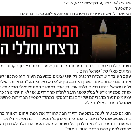
6/3/2024, 12:13
,עודכן
6/3/2024, 17:56
0
השמעה
המועמד לראשות עיריית חיפה, דוד עציוני. צילום: מיכה בריקמן
חיפה הולכת לסיבוב שני בבחירות הקרובות, שיערך ביום ראשון הקרוב. שנ
המוניציפאלי של "ישראל היום".
עקב העובדה שהצליח להכניס רק שני נציגים במועצת העיר, הוא מתכוון לער
אחת, אם ייבחר ביום ראשון הקרוב, בין ש"ס וישראל ביתנו. "הבחירות האלה
ש"ס וישראל ביתנו נראה בלתי אפשרי, אבל במישור המוניציפאלי הכל אפשרי
מנהל קמפיין מרעיל בגלל שאני חובר לחלק מהחרדים. אני לא הייתי נוהג כך"
עציוני מתנער מדבריהם של יהב ובורובסקי במהלך קמפיין הבחירות מחשש 
שמואל גרינברג,צילום: ללא
הוא גם מבטיח לטפל בתופעת חזירי הבר, להוריד את רמת זיהום האוויר בח
בית שמש, שמואל גרינברג, אמר כי הוא מקבל תמיכה רחבה וסיכוייו להיבחר ב
צריכה לספק להם ברמה היום-יומית".