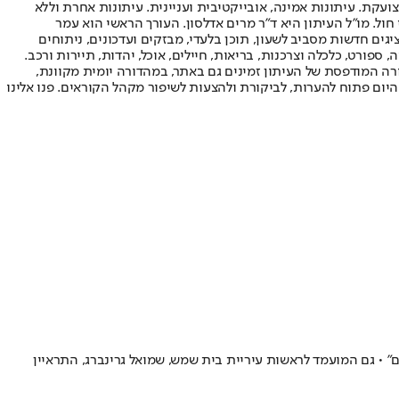
ועקת. עיתונות אמינה, אובייקטיבית ועניינית. עיתונות אחרת וללא
עור החשיפה הגבוה ביותר בימי חול. מו"ל העיתון היא ד"ר מרים אדלסון. העורך הראשי הוא עמר
 והעורך המייסד הוא עמוס רגב. אתרי האינטרנט של "ישראל היום" בעברית ובאנגלית, כמו כן היישומונים (אפליקציות) לאנדרואיד ול-iOS, מציגים חדשות מסביב לשעון, תוכן בלעדי, מבזקים ועדכונים, ניתוחים
, ספורט, כלכלה וצרכנות, בריאות, חיילים, אוכל, יהדות, תיירות ורכב.
דורה המודפסת של העיתון זמינים גם באתר, במהדורה יומית מקוונת,
היום פתוח להערות, לביקורת ולהצעות לשיפור מקהל הקוראים. פנו אלינו
ם" • גם המועמד לראשות עיריית בית שמש, שמואל גרינברג, התראיין