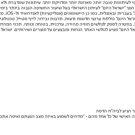
לעיתונות טובה יותר, מאוזנת יותר ומדויקת יותר. עיתונות שמדברת ולא צ
שלום. המהדורה המודפסת הראשונה פורסמה ב-30 ביולי 2007, וב-2010 הפך "ישראל היום" לעיתון הישראלי בעל שי
לחמנוביץ,
ל היום" כוללות ערוצי חדשות ודעות, תרבות ובידור, לייף סטייל, טכנולוגיה
ברית, במטרה לספק לגולשים חוויה מהירה, עדכנית, בטוחה ונוחה. תכני המה
ל היום" מציע לגולשי האתר הנחות ומבצעים על מוצרים ושירותים. ישראל 
ר הגיע לביה"ח הדסה