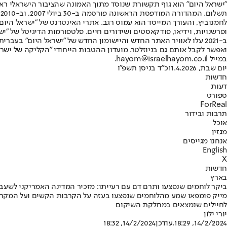
"ישראל היום" הוא גוף תקשורת שנוסד מתוך האמונה שהציבור הישראלי ראוי 
ת
ופרשנויות, וידיאו, פודקאסטים ושידורים חיים. פלטפורמות הדיגיטל של "ישרא
ב-2021 עלו לאוויר האתר החדש והיישומון החדש של "ישראל היום" בע
ואפשר לקבל אותם גם בניוזלטר. מועדון ההטבות הייחודי "הקליקה של ישרא
במייל hayom@israelhayom.co.il.
יום שבת, 11.4.2026
כ"ד בניסן תשפ"ו
חדשות
דעות
ספורט
ForReal
תרבות ובידור
אוכל
מגזין
אנחנו מגייסים
English
X
חדשות
בארץ
ביקר לוחמים שנפצעו ותרם דם עם רעייתו: מזכיר המדינה האמריקני לשעב
לחיילים שנמצאים במחלקת השיקום
יורי ילון
14/2/2024, 18:29
,עודכן
14/2/2024, 18:32