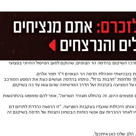
 כן כראש ה-CIA הגיע עם רעייתו סוזאן היום (רביעי) אל מרכז השיקום בהדסה הר הצופים, שהוקם למען הטיפול החיוני בפצועי
י פת בנבנישתי ומנהלת הדסה הר הצופים ד״ר תמר אלרם.
הלך מלחמת ״חרבות ברזל״, נותחו בהדסה ועושים כעת את המסע המורכב
ם על הפציעה בקרבות ועל הדרך המרשימה שהם עשו עד כה בשיקום.
ם נמצאים היום, זה בהחלט מעורר השראה״, אמר להם פומפאו בהתרגשות
 אותן היכולות שאבדו בעקבות הפציעה. ״זו הרגשה נהדרת לתרום דם
שיו לאחר ההכרות עם אנשי כוחות הבטחון והצוות של הדסה בשיקום זה
הלב שלנו כאן איתכם״.