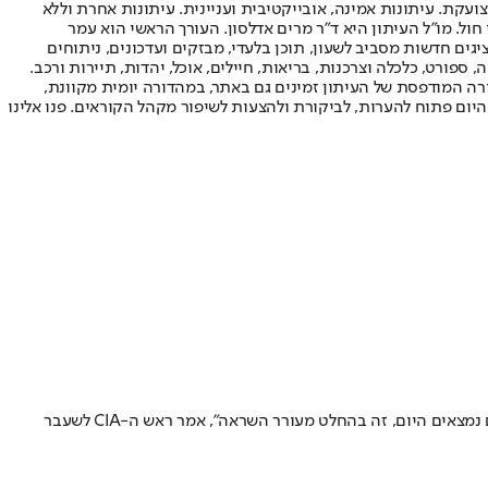
ועקת. עיתונות אמינה, אובייקטיבית ועניינית. עיתונות אחרת וללא
עור החשיפה הגבוה ביותר בימי חול. מו"ל העיתון היא ד"ר מרים אדלסון. העורך הראשי הוא עמר
 והעורך המייסד הוא עמוס רגב. אתרי האינטרנט של "ישראל היום" בעברית ובאנגלית, כמו כן היישומונים (אפליקציות) לאנדרואיד ול-iOS, מציגים חדשות מסביב לשעון, תוכן בלעדי, מבזקים ועדכונים, ניתוחים
, ספורט, כלכלה וצרכנות, בריאות, חיילים, אוכל, יהדות, תיירות ורכב.
דורה המודפסת של העיתון זמינים גם באתר, במהדורה יומית מקוונת,
היום פתוח להערות, לביקורת ולהצעות לשיפור מקהל הקוראים. פנו אלינו
מייק פומפאו שמע מהלוחמים שנפצעו בעזה על הקרבות הקשים ועל המקרה האישי של כל אחד מהם • "מדהים לשמוע באיזה מצב הגעתם ואיפה אתם נמצאים היום, זה בהחלט מעורר השראה", אמר ראש ה-CIA לשעבר