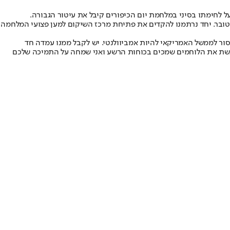
על לחימתו בסיני במלחמת יום הכיפורים קיבל את עיטור הגבורה.
פ׳ יורם וייס הודה לבני הזוג על הגעתם. ״הכרתם את אנשי הדסה המבצעים את משימת הצלת החיים תמיד אך ביתר שאת מאז 7 באוקטובר. יחד נרתמנו להקדים את פתיחת מרכז השיקום למען פצועי המלחמה
 אסור לממשל האמריקאי להיות אמביוולנטי. יש לקבל ממנו עמדה חד
 פגשת את הלוחמים שמכים בכוחות הרשע ואני שמחה על התמיכה שלכם