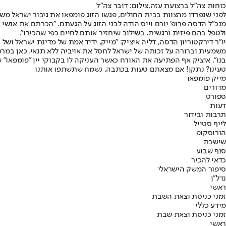
כוחות צה"ל ברצועת עזה,צילום: דובר צה"ל
לפני שנפרדו מהצוות בבית החולים, פגשו הזוג פומפאו את גיבור ישראל משה
ולטפל בהם פיזית ורגשית, בשילוב שיחזיר אותם לחיים כפי שהכירו״.
יו״ר דירקטוריון הדסה, דליה איציק: ״מייק, ידיד אמת של מדינת ישראל וש
משמעית וברורה על זכותה של ישראל לחסל את אויביה ללא תנאי. כאן במ
בנו״. איציק אף הפתיעה את האורח כאשר העניקה לו בקבוקי יין ״פומפאו״ 
טעינו? נתקן! אם מצאתם טעות בכתבה, נשמח שתשתפו אותנו
מייק פומפאו
מדורים
ספורט
דעות
תרבות ובידור
לייף סטייל
הורוסקופ
שישבת
סוף שבוע
כדאי להכיר
סיפור המשק הישראלי
נדל"ן
ראשי
זמני כניסת וצאת השבת
מידע כללי
זמני כניסת וצאת שבת
ראשי