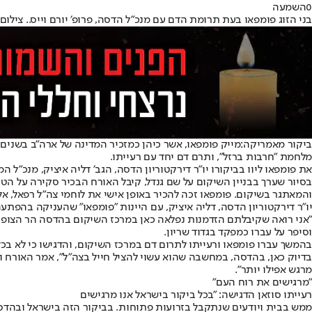
0
השמעה
בני הזוג פומפאו בעת תרומת הדם עם מנכ״ל הדסה, פרופ׳ יורם וייס.. צילום:
ביקור מאמריקה:
מלחמת ״חרבות ברזל״, ותרם דם יחד עם רעייתו.
את פומפאו ליוו בביקורו יו״ר דירקטוריון הדסה, הגב׳ דליה איציק, מנכ״ל 
בסיור שערך בבניין השיקום על שם גנדל, קיבל האורח הבכיר סקירה על ה
והמאתגר בשיקום. פומפאו זכה להכיר באופן אישי את לוחמי צה״ל רפאל, 
⁠יו״ר דירקטוריון הדסה, דליה איציק, עם היינות ״פומפאו״ שהעניקה בהפתעה 
״אני רואה שקיבלתם הזדמנות נפלאה כאן במרכז השיקום בהדסה הר הצופי
וסיפר על עברו כמפקד בגדוד שריון.
בהמשך עברו פומפאו ורעייתו לתרום דם במרכז השיקום, והדגישו כי לא ב
בדיוק כאן, בהדסה, במחשבה שהוא עשוי להציל חייל בצה״ל״, אמר האורח וה
מרגש אפילו יותר״.
"מרגישים את רוח העם"
רעייתו סוזאן הדגישה: ״בכל ביקור בישראל אנו מרגישים
ממש בבית ויודעים שנתקבל בזרועות פתוחות. בביקור הזה בישראל ובהדסה