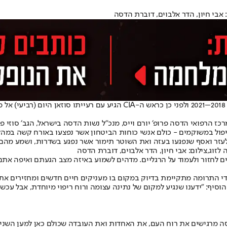
 אבי חיון, הדר אלבוים, דוברת הדסה
מייק פומפאו, אשר כיהן כמזכיר המדינה של ארה"ב בשנים 2018–2021 ולפני
המרכז הרפואי הדסה פרופ׳ יורם וייס, מנכ״ל נשות הדסה בישראל, הגב׳ סוז
טיפול במשוקמים - כולם אנשי כוחות הביטחון אשר נפצעו באורח קשה במ
אלעזר ואסף שנפגעו בעזה ואת השוטר תימור אשר נפגע בשדרות, ושמע מה
לזוג,צילום: אבי חיון, הדר אלבוים, דוברת הדסה
ם לחזור ולעמוד על הרגליים. מדהים לשמוע באיזה מצב הגעתם ואיפה את
כדי התרומה מתקיימת בדיוק במקום בו מעניקים חיים חדשים ומחזירים את
וסיף: "ידענו שנגיע למקום של נתינה עצומה ורוח ריפוי מיוחדת, אבל עכ
 מרגישים את רוח העם, את האחדות ואת העובדה שכולם כאן למען השני. 