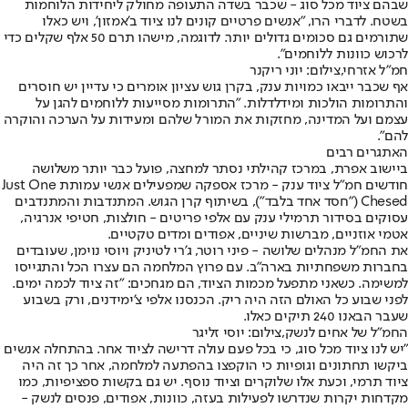
שבהם ציוד מכל סוג - שכבר בשדה התעופה מחולק ליחידות הלוחמות
בשטח. לדברי הרו, "אנשים פרטיים קונים לנו ציוד ב'אמזון', ויש כאלו
שתורמים גם סכומים גדולים יותר. לדוגמה, מישהו תרם 50 אלף שקלים כדי
לרכוש כוונות ללוחמים".
חמ"ל אזרחי,צילום: יוני ריקנר
אף שכבר ייבאו כמויות ענק, בקרן גוש עציון אומרים כי עדיין יש חוסרים
והתרומות הולכות ומידלדלות. "התרומות מסייעות ללוחמים להגן על
עצמם ועל המדינה, מחזקות את המורל שלהם ומעידות על הערכה והוקרה
להם".
האתגרים רבים
ביישוב אפרת, במרכז קהילתי נסתר למחצה, פועל כבר יותר משלושה
חודשים חמ"ל ציוד ענק - מרכז אספקה שמפעילים אנשי עמותת Just One
Chesed ("חסד אחד בלבד"), בשיתוף קרן הגוש. המתנדבות והמתנדבים
עסוקים בסידור תרמילי ענק עם אלפי פריטים - חולצות, חטיפי אנרגיה,
אטמי אוזניים, מברשות שיניים, אפודים ומדים טקטיים.
את החמ"ל מנהלים שלושה - פיני רוטר, ג'רי לטיניק ויוסי נוימן, שעובדים
בחברות משפחתיות בארה"ב. עם פרוץ המלחמה הם עצרו הכל והתגייסו
למשימה. כשאני מתפעל מכמות הציוד, הם מגחכים: "זה ציוד לכמה ימים.
לפני שבוע כל האולם הזה היה ריק. הכנסנו אלפי צ'ימידנים, ורק בשבוע
שעבר הבאנו 240 תיקים כאלו.
החמ"ל של אחים לנשק,צילום: יוסי זליגר
"יש לנו ציוד מכל סוג, כי בכל פעם עולה דרישה לציוד אחר. בהתחלה אנשים
ביקשו תחתונים וגופיות כי הוקפצו בהפתעה למלחמה, אחר כך זה היה
ציוד תרמי, וכעת אלו שלוקרים וציוד נוסף. יש גם בקשות ספציפיות, כמו
מקדחות יקרות שנדרשו לפעילות בעזה, כוונות, אפודים, פנסים לנשק -