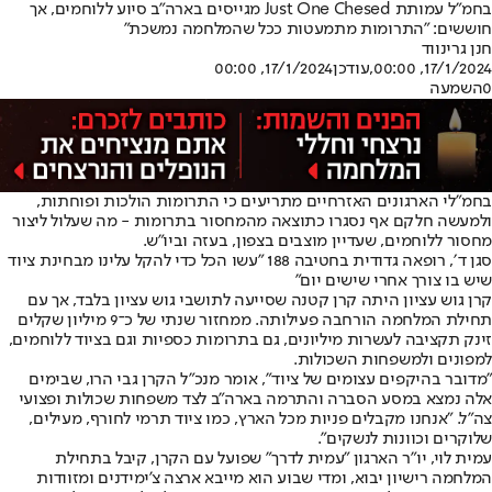
בחמ"ל עמותת Just One Chesed מגייסים בארה"ב סיוע ללוחמים, אך
חוששים: "התרומות מתמעטות ככל שהמלחמה נמשכת"
חנן גרינווד
17/1/2024, 00:00
,עודכן
17/1/2024, 00:00
0
השמעה
בחמ"לי הארגונים האזרחיים מתריעים כי התרומות הולכות ופוחתות,
ולמעשה חלקם אף נסגרו כתוצאה מהמחסור בתרומות - מה שעלול ליצור
מחסור ללוחמים, שעדיין מוצבים בצפון, בעזה וביו"ש.
סגן ד׳, רופאה גדודית בחטיבה 188 "עשו הכל כדי להקל עלינו מבחינת ציוד
שיש בו צורך אחרי שישים יום"
קרן גוש עציון היתה קרן קטנה שסייעה לתושבי גוש עציון בלבד, אך עם
תחילת המלחמה הורחבה פעילותה. ממחזור שנתי של כ־9 מיליון שקלים
זינק תקציבה לעשרות מיליונים, גם בתרומות כספיות וגם בציוד ללוחמים,
למפונים ולמשפחות השכולות.
"מדובר בהיקפים עצומים של ציוד", אומר מנכ"ל הקרן גבי הרו, שבימים
אלה נמצא במסע הסברה והתרמה בארה"ב לצד משפחות שכולות ופצועי
צה"ל. "אנחנו מקבלים פניות מכל הארץ, כמו ציוד תרמי לחורף, מעילים,
שלוקרים וכוונות לנשקים".
עמית לוי, יו"ר הארגון "עמית לדרך" שפועל עם הקרן, קיבל בתחילת
המלחמה רישיון יבוא, ומדי שבוע הוא מייבא ארצה צ'ימידנים ומזוודות