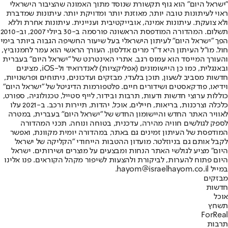
"ישראל היום" הוא גוף תקשורת שנוסד מתוך האמונה שהציבור הישראלי
ראוי לעיתונות טובה יותר, מאוזנת יותר ומדויקת יותר. עיתונות שמדברת
ולא צועקת. עיתונות אמינה, אובייקטיבית ועניינית. עיתונות אחרת וללא
תשלום. המהדורה המודפסת הראשונה פורסמה ב-30 ביולי 2007, וב-2010
הפך "ישראל היום" לעיתון הישראלי בעל שיעור החשיפה הגבוה ביותר בימי
חול. מו"ל העיתון היא ד"ר מרים אדלסון. העורך הראשי הוא עמר לחמנוביץ,
והעורך המייסד הוא עמוס רגב. אתרי האינטרנט של "ישראל היום" בעברית
ובאנגלית, כמו כן היישומונים (אפליקציות) לאנדרואיד ול-iOS, מציגים
חדשות מסביב לשעון, תוכן בלעדי, מבזקים ועדכונים, ניתוחים ופרשנויות,
וידיאו, פודקאסטים ושידורים חיים. פלטפורמות הדיגיטל של "ישראל היום"
כוללות ערוצי חדשות ודעות, תרבות ובידור, לייף סטייל, טכנולוגיה, ספורט,
כלכלה וצרכנות, בריאות, חיילים, אוכל, יהדות, תיירות ורכב. ב-2021 עלו
לאוויר האתר החדש והיישומון החדש של "ישראל היום" בעברית, במטרה
לספק לגולשים חוויה מהירה, עדכנית, בטוחה ונוחה. תכני המהדורה
המודפסת של העיתון זמינים גם באתר, במהדורה יומית מקוונת, ואפשר
לקבל אותם גם בניוזלטר. מועדון ההטבות הייחודי "הקליקה של ישראל
היום" מציע לגולשי האתר הנחות ומבצעים על מוצרים ושירותים. ישראל
היום פתוח להערות, לביקורת ולהצעות לשיפור מקהל הקוראים. פנו אלינו
במייל hayom@israelhayom.co.il.
מבזקים
חדשות
אוכל
תשחץ
ForReal
תרבות