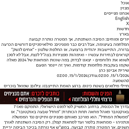
אוכל
מגזין
אנחנו מגייסים
English
X
חדשות
בארץ
יורים ומוחים: הסיבה השתנתה, אך המטרה נותרה קבועה
המלחמה בעיצומה, אבל רבים כבר מפגינים: מילואימניקים דורשים הכרעה
ברורה, התיישבות יהודית ברצועה, או החלפת שלטון • "אחים לנשק"
קוראים לבחירות עכשיו • ואימהות מפצירות בצה"ל לנצח, אבל לא לסכן
לשווא את הלוחמים • יצאנו לבדוק במה שונות המחאות של 2024 מאלה
שקמו בעקבות מלחמות קודמות, ואיך זה ייגמר הפעם
שירית אביטן כהן
15/1/2024, 02:00
,עודכן
15/1/2024, 02:00
0
השמעה
חיילי מילואים בשטח כינוס. ברגע האמת התייצבנו. צילום: שמואל בוכריס
בדרך אל הכנסת, ברחוב המשיק לפרלמנט הישראלי, התמקם מאז 7
באוקטובר מאהל מחאה תחת הכותרת: "מחדל שבעה באוקטובר", או
"ממשלת המחדל". הוא מורכב מאותם מפגינים ותיקים נגד הממשלה
ונתניהו - ממחאות בלפור ועד למחאות קפלן. רק הסיבה השתנתה לאורך
השנים, אך המטרה נותרה קבועה. במוצ"ש אף נורתה בכיכר הבימה יריית