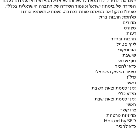
ייצגו את החזרה הדרמטית לחשיבותו של צבא המילואים ולהעמדתו כעמוד
השדרה של ביטחון ישראל וכעמוד השדרה של החברה הישראלית בכלל".
טעינו? נתקן! אם מצאתם טעות בכתבה, נשמח שתשתפו אותנו
מלחמת חרבות ברזל
מדורים
ספורט
דעות
תרבות ובידור
לייף סטייל
הורוסקופ
שישבת
סוף שבוע
כדאי להכיר
סיפור המשק הישראלי
נדל"ן
ראשי
זמני כניסת וצאת השבת
מידע כללי
זמני כניסת וצאת שבת
ראשי
צרו קשר
מדיניות פרטיות
Hosted by SPD
כדאי
להכיר