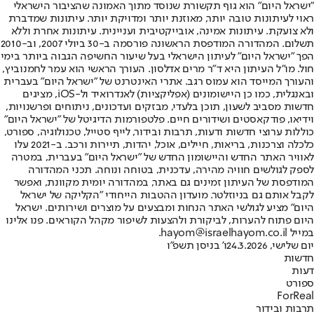
"ישראל היום" הוא גוף תקשורת שנוסד מתוך האמונה שהציבור הישראלי
ראוי לעיתונות טובה יותר, מאוזנת יותר ומדויקת יותר. עיתונות שמדברת
ולא צועקת. עיתונות אמינה, אובייקטיבית ועניינית. עיתונות אחרת וללא
תשלום. המהדורה המודפסת הראשונה פורסמה ב-30 ביולי 2007, וב-2010
הפך "ישראל היום" לעיתון הישראלי בעל שיעור החשיפה הגבוה ביותר בימי
חול. מו"ל העיתון היא ד"ר מרים אדלסון. העורך הראשי הוא עמר לחמנוביץ,
והעורך המייסד הוא עמוס רגב. אתרי האינטרנט של "ישראל היום" בעברית
ובאנגלית, כמו כן היישומונים (אפליקציות) לאנדרואיד ול-iOS, מציגים
חדשות מסביב לשעון, תוכן בלעדי, מבזקים ועדכונים, ניתוחים ופרשנויות,
וידיאו, פודקאסטים ושידורים חיים. פלטפורמות הדיגיטל של "ישראל היום"
כוללות ערוצי חדשות ודעות, תרבות ובידור, לייף סטייל, טכנולוגיה, ספורט,
כלכלה וצרכנות, בריאות, חיילים, אוכל, יהדות, תיירות ורכב. ב-2021 עלו
לאוויר האתר החדש והיישומון החדש של "ישראל היום" בעברית, במטרה
לספק לגולשים חוויה מהירה, עדכנית, בטוחה ונוחה. תכני המהדורה
המודפסת של העיתון זמינים גם באתר, במהדורה יומית מקוונת, ואפשר
לקבל אותם גם בניוזלטר. מועדון ההטבות הייחודי "הקליקה של ישראל
היום" מציע לגולשי האתר הנחות ומבצעים על מוצרים ושירותים. ישראל
היום פתוח להערות, לביקורת ולהצעות לשיפור מקהל הקוראים. פנו אלינו
במייל hayom@israelhayom.co.il.
יום שלישי, 24.3.2026
ו' בניסן תשפ"ו
חדשות
דעות
ספורט
ForReal
תרבות ובידור