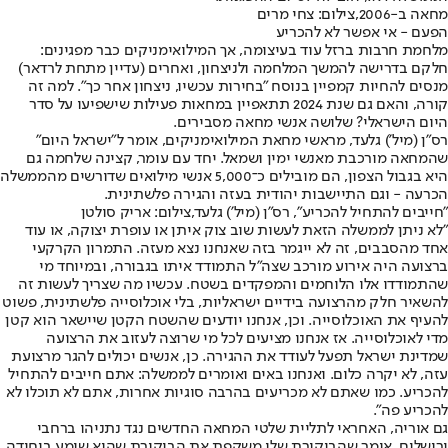
מחאה ב-2006,צילום: צחי מרים
הפעם - אי אפשר לא להכריע
מלחמת חרבות ברזל עוד בעיצומה, אך המילואימניקים כבר מפגינים:
חלקם בדרישה להמשך המלחמה ולניצחון, ואחרים (עדיין מתחת לרדאר)
מנסים להחיות קמפיין בנוסח "בחירות עכשיו, ניצחון אחר כך". למה זה
קורה, והאם גם שנת 2024 תתאפיין במחאות פעילות שישפיעו על סדר
היום הישראלי? שלושה אנשי מחאה מסבירים.
רס"ן (מיל') גלעד, מראשי מחאת המילואימניקים, אומר ל"ישראל היום"
שהמחאה מורכבת מאנשי ימין ושמאל. יחד עם עומר, קצינה שלחמה גם
היא בגבול הצפון, הם מובילים כ־5,000 אנשי מילואים שדורשים מהממשלה
הכרעה - וגם התיישבות יהודית בעזה והגירה פלשתינית.
"חייבים להתחיל להכריע", רס"ן (מיל') גלעד,צילום: אריק סולטן
"לא ניתן לממשלה הזאת לעשות שוב צוק איתן או עופרת יצוקה, או עוד
אחד מהסבבים, זה לא ייגמר בזה שאנחנו נצא מעזה. התמרון הקרקעי
ברצועה היה אירוע מורכב שצה"ל התמודד איתו בגבורה, ובמיוחד מי
שהתמודדו אלו הלוחמים והמפקדים בשטח. עכשיו מה שצריך לעשות זה
להשאיר חלק מהרצועה בידיים ישראליות, בלי אוכלוסייה פלשתינית, פשוט
להעיף את האוכלוסייה. וכן, אנחנו יודעים שהשטח הקטן שיישאר הוא קטן
מדי לאוכלוסייה. אז אנחנו מציעים לכל מי שרוצה לעזוב את הרצועה
שמדינת ישראל תפעל לעודד את ההגירה. כן, אנשים יכולים להגר מרצועת
עזה, לא יקרה כלום. ואנחנו באים ואומרים לממשלה: אתם חייבים להתחיל
להכריע. כמו שאתם לא מכריעים בהרבה סוגיות אחרות, אתם לא תוכלו לא
להכריע פה".
גם אוריה, האחראי לתליית שלטי המחאה החדשים נגד נתניהו ברחבי
ירושלים, אומר שהביקורת שלו משקפת את הביקורת שהוא שומע ביחידה,