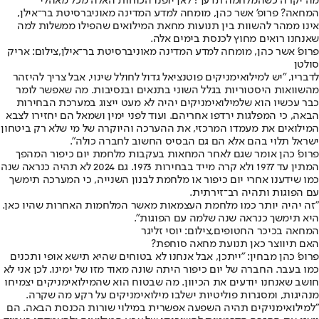
מה יקרה כשהמלחמה תדעך? לאן יופנו הכוחות האלה מכל מאהלי
המחאה? פרופ' אשר כהן, מומחה למדע המדינה מאוניברסיטת בר־אילן,
אינו ממהר להשוות בין תנועות מחאת המילואים שהפילו ממשלות למה
שאנחנו רואים מחוץ לכנסת בימים אלה.
פרופ' אשר כהן, מומחה למדע המדינה מאוניברסיטת בר־אילן,צילום: אריק
סולטן
לדבריו, "יש למילואימניקים פוטנציאל גדול לחולל שינוי, אבל צריך להיזהר
מהשוואות היסטוריות בגלל השוני בתנאים ובנסיבות. מה שאפשר לומר
כבר עכשיו הוא שלמילואימניקים יהיה לא מעט ייצוג במערכת הבחירות
הבאה, כי המפלגות ירדפו אחריהם. ועוד לפני ימין ושמאל הם יחזירו לצבא
המילואים את מעמדו המרכזי, את ההערכה והיוקרה של מי שלא רק ביטחון
ישראל תלוי בהם אלא הם גם הבסיס החשוב לחברה כולה".
פרופ' כהן אומר שגם לאחר המחאות בעקבות מלחמת יום כיפור המהפך
המתין עד 1977 ולא קרה מייד בבחירות 1973. גם 2024 לא תהיה כנראה שנה
כמו שידענו אחרי יום כיפור או מלחמת לבנון השנייה, כי המערכה תימשך
עם הפוגות ותהיה רב־זירתית.
"זה יהיה יותר כמו מלחמת העצמאות מאשר המלחמות האחרות שהיו כאן.
היא תימשך כנראה שנה שלמה עם הפוגות".
המחאה בכיכר החטופים,צילום: יוסי זליגר
האם תיווצר כאן תנועת מחאה סוחפת?
פרופ' כהן מבחין: "ייתכן, אבל אנחנו לא בטוחים שהיא תישא אופי ותכנים
כמו בעבר. החברה של יום כיפור היתה שונה מאוד מזו של ימינו. לכן אני לא
חושב שאנחנו יודעים את הכיוון. מה שבטוח הוא שהמילואימניקים יצמיחו
מנהיגות, ומסגרות פוליטיות ישלבו מילואימניקים על רקע מה שקרה.
"למילואימניקים תהיה השפעה אפשרית במילוי שורות הכנסת הבאה. הם