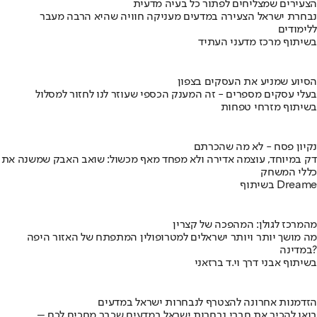
הצעירים שמצליחים לפתור כל בעיה מדעית
נבחרת ישראל הצעירה במדעים מעניקה חוויה שהיא הרבה מעבר
ללימודים
בשיתוף מרכז מדעני העתיד
הסיוע שמניע את העסקים בצפון
בעלי עסקים מספרים - זה המענק הכספי שעוזר לנו לחזור למסלול
בשיתוף מזרחי טפחות
נקיון פסח - לא מה שהכרתם
דק במיוחד, עוצמה אדירה ולא מפחד מאף מכשול: שואב האבק שמשנה את
כללי המשחק
בשיתוף Dreame
מהמרכז לגולן: המהפכה של קצרין
מה מושך יותר ויותר ישראלים למטרופולין המתפתח של האזור היפה
במדינה?
בשיתוף אבני דרך וי.ד ברזאני
הזדמנות אחרונה להצטרף לנבחרות ישראל במדעים
בואו להכיר את חברי נבחרות ישראל במדעים שכבר מחכים לכם –