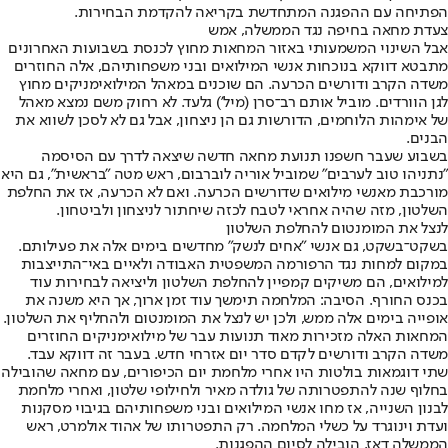
הפתיחה עם ההפגנה המתחדשת בקריאה להקדמת הבחירות.
צעדת מחאה בחיפה נגד הממשלה, אמש
אבל השינוי המשמעותי באזור המחאות מחוץ לכנסת בשבועות האחרונים
מתבטא דווקא בנוכחות אנשי המילואים ובני משפחותיהם, אלה החוזרים
משדה הקרב ודורשים הכרעה. הם שוכנים במאהל המילואימניקים מחוץ
לגן הוורדים. מוביל אותם רב־סרן (מיל') גלעד. לא רחוק משם נמצא מאהל
של אימהות הלוחמים, הדורשות גם הן ניצחון, אבל גם לא לסכן לשווא את
הבנים.
בשבוע שעבר חשפנו תנועת מחאה חדשה שיצאה לדרך עם הסיסמה
"נתניהו טוב לערבים" שמוביל אוריה לוברבום, ראש מטה "בראשית", גם היא
מורכבת מאנשי מילואים שדורשים הכרעה. ואם לא הכרעה, אז את החלפת
השלטון, מזה שהיה אחראי לטבח לכזה שיחתור לניצחון ולביטחון.
לנצל את המומנטום להחלפת השלטון
בשקט־בשקט, גם אנשי "אחים לנשק" מחדשים בימים אלה את פעילותם.
במקום למחות נגד הרפורמה המשפטית האבודה ולאיים באי־התייצבות
למילואים, הם משיקים קמפיין להחלפת השלטון וליציאה לבחירות עוד
בכנס החורף. הסיבה: המלחמה תימשך עוד זמן ארוך, אך היא משנה את
אופייה בימים אלה ממש, ולכן יש לנצל את המומנטום ולהחליף את השלטון.
המחאות האלה מזכירות מאוד תנועות עבר של מילואימניקים החוזרים
משדה הקרב ודורשים לקדם סדר יום אזרחי חדש. בעבר זה דווקא עבד.
שתי דוגמאות בולטות היו אחרי מלחמת יום הכיפורים, עם מחאה שהובילה
בחלוף שנה להתפטרותה של גולדה מאיר ולחילופי שלטון, ואחרי מלחמת
לבנון השנייה, אז מחו אנשי המילואים ובני משפחותיהם בגיבוי מסקנות
ועדת וינוגרד על כשלי המלחמה. רק התפטרותו של אהוד אולמרט, ראש
הממשלה דאז, הובילה לסיום ההפגנות.