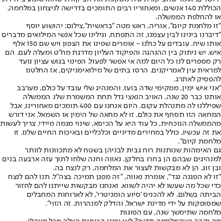
הכוללת 140 אנשים, ומאחוריו רבים התומכים בדרישה לניצחון במלחמה,
או להחלפת הממשלה.
"זו מלחמת קיום", אוריה, ראש מטה "בראשית",צילום: יהושוע יוסף
"דיברנו בינינו לבין עצמנו, זה התפתח, וגילינו שכל אנשי המילואים מדברים
אותו שיח. עובדים על כולנו - אומרים שפינו את הצפון ויש שם 150 אלף
איש. יש ניתוק בין ההנהגה והפיקוד העליון מדרגת מח"ט ומעלה לעם. הם
רק מספרים לנו כל היום למה אי אפשר לפעול. הפינוי בגוש עציון נועד
למראית עין לאמריקנים. הרסו בתים של מילואימניקים, אז החלטנו
להפסיק לאתרג.
"אני איש ימין, ממקימי שדה בועז. והמנהיג שלי עובד על כולם, מערבב
אותנו כבר 20 שנה. האויב הנאצי גדל תחת המשמרת שלו. הממשלה
שפיללנו לה מתנהלת עקום. היום אנחנו עם 400 תומכים מאחורינו, אבל
המחאה הזו תסחף את כולם. זו לא מחאה של הימין או השמאל. אני דורש
מהממשלה הנוכחית, כל עוד היא על הכיסא, שינוי מגמה מיידי. צריך לעשות
את זה עכשיו, כולל במחירים מדיניים וכלכליים ובאיכות החיים שלנו. זו
מלחמת קיום".
גם האימהות שנותנות רוח גבית לבניהן בשטח לא מתכוונות לוותר
למנהיגים שבהם הן בחרו בחלקן. נאווה וחנה שלחו לתוך עזה ארבעה בנים
ובן זוג. הן לא מבקשות לעצור את המלחמה, רק לנצח בה.
"זו לא הפגנה נגד", אומרת נאווה, "זה מפגן תמיכה בצה"ל. תנו להם לנצח
כדי שכל מה שעשו לא יהיה לשווא. ואנחנו מבקשות שייתנו להם לחזור
הביתה בשלום. לא להכניס 'סיוע הומניטרי', לא לארוחות המחבלים
שמסופקות על ידי מדינת ישראל, והדלק למנהרות. זה הזוי".
מלחמה שתימשך שנה, עם הפוגות