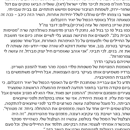
בכל חוה"מ סוכות לכיכר מלכי ישראל (דאז), שאליה הביאו טנקים עם דגל
שחור-ירוק, לשמחת הציבור שטיפס ומישש תותחים. גם בבית שבניתי,
אשר בו צמחו ילדים שהלכו לשלל יחידות אחרות, השיר הזה כיכב - ככה זה
כשאתה נכלל באוסף הכפול של יאיר רוזנבלום.
טנק שריון בחופה של עזה (ארכיון),צילום: דובר צה"ל
כמו בגיל 10 כך בגיל 40, נחנק לי הגרון מדמעות כשהלהקה שרה "מפיסות
הבית בלב". לפעמים את מרגישה געגוע בלי לשיים אותו. כיום אני חושבת
על החיילים שלי ולפעמים על כל האימהות האחרות, אבל שחר שנפצע
בעיקר בטרפז, בגב, אמר שזאת דווקא לא שורה שמי-יודע-מה עשתה לו
את זה. בנים, לכי תביני. "אני אוהב שאומרים חיל יצוק מברזל, זה עושה לי
צמרמורות".
שיניהם בעקבי הדרך
האמנות המגויסת של משפחת פלדי הפכה מהר מאוד להמנון השריון.
ברדיו משמיעים אותו בעיקר ביום העצמאות, אבל חיילים משתמשים בו
להגברת המוטיבציה.
תדע כל אם עברייה שמחנכת ילדים על האוסף הכפול של יאיר רוזנבלום, כי
ביום פקודה מדובר בחומר תודעה לאומית מהמעלה הראשונה שמצעיד
צעירים ומגמגם אימהות: "ההמנון ישן מאוד, אולי הוא לא מגניב אנשים אבל
אני מת עליו. זו גאוות היחידה. אני שר אותו במקלחת ולפני שיוצאים
הביתה, כל מעגל שהפלוגה עושה כשרוצים לדבר לפני שיוצאים להתקפה,
כולם שמים ידיים אחד על השני, מזמזמים את ההתחלה ביחד. זה מטורף".
שחר, בוגר ישיבת בני עקיבא רעננה, מזמזם עוד מהטירונות. "זה היה
הצלצול של הסמל שלי בטלפון, עכשיו זה הצלצול שלי. כשהייתי מפקד
בהכשרה אמרתי לעצמי: אתה רבקיסט, תלמד את החיילים שלך. וכל פעם
כשנסענו בטיולית למטווחים שרנו את השיר הזה."