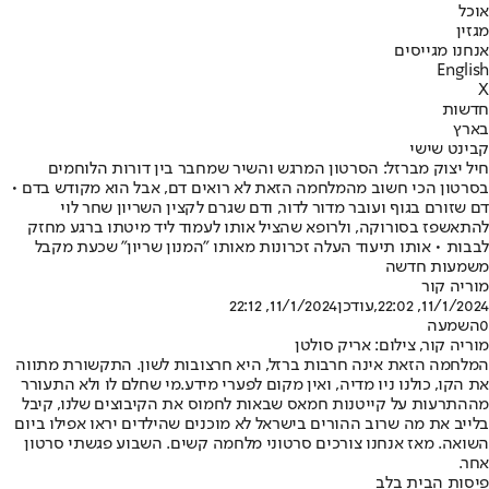
אוכל
מגזין
אנחנו מגייסים
English
X
חדשות
בארץ
קבינט שישי
חיל יצוק מברזל: הסרטון המרגש והשיר שמחבר בין דורות הלוחמים
בסרטון הכי חשוב מהמלחמה הזאת לא רואים דם, אבל הוא מקודש בדם •
דם שזורם בגוף ועובר מדור לדור, ודם שגרם לקצין השריון שחר לוי
להתאשפז בסורוקה, ולרופא שהציל אותו לעמוד ליד מיטתו ברגע מחזק
לבבות • אותו תיעוד העלה זכרונות מאותו "המנון שריון" שכעת מקבל
משמעות חדשה
מוריה קור
11/1/2024, 22:02
,עודכן
11/1/2024, 22:12
0
השמעה
מוריה קור, צילום: אריק סולטן
המלחמה הזאת אינה חרבות ברזל, היא חרצובות לשון. התקשורת מתווה
את הקו, כולנו ניו מדיה, ואין מקום לפערי מידע.
מי שחלם לו ולא התעורר
מההתרעות על קייטנות חמאס שבאות לחמוס את הקיבוצים שלנו, קיבל
בלייב את מה שרוב ההורים בישראל לא מוכנים שהילדים יראו אפילו ביום
השואה. מאז אנחנו צורכים סרטוני מלחמה קשים. השבוע פגשתי סרטון
אחר.
פיסות הבית בלב