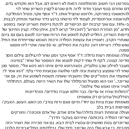
בסרטון הכי חשוב מהמלחמה הזאת לא רואים דם, אבל הוא מקודש בדם.
דם שזורם בגוף ועובר מדור לדור, ודם שגרם לקצין השריון שחר לוי
להתאשפז בסורוקה, ולרופא שהציל אותו, ד"ר אסף אקר, מנהל המחלקה
לטראומה אורתופדית, לעמוד ליד מיטתו ברגע נדיר שתועד ומחזק לבבות.
ב-1974, עם שוך קרבות יום הכיפורים, להקת גייסות השריון יצאה במופע
חדש, "מן המזרח הפרוע" ("תוכנית" קראו לזה). איתן פלדי, קצין החינוך של
גייסות השריון, החליט לצקת למופע את הרוח שצריכה לפעם בעם גם ביום
שאחרי הקרב, ויאפיין את עוצמת הפלדה ורכות האנוש שמייחדת את החיל.
שוש פלדי, רעייתו דאז, כתבה את המילים, ש-50 שנה אחרי ליוו מפגש
פסגה.
עולה וצומחת רעות גדולה: ד"ר אסף אקר וסגן שחר לוי,צילום: צילום מסך
מדינה קטנה, לקח לי שתי דקות למצוא את המספר של שחר: "במיטה
מעבר לווילון שכב גולנצ'יק, וכשהרופא סיים איתו הוא ניגש אלי", מספר סגן
שחר לוי שנפצע ברצועת עזה לפני שלושה שבועות מירי צלף. "הוא אמר לי:
'שמעתי את המור"קים שלך וחשבתי שאתה תשמח לשמוע את זה, גם אני
שריונר...' ואז הוא מפעיל מהסלולר שלו את השיר היפה בעולם, התחלתי
לשיר איתו ואמא שלי צילמה".
"החולות שהיו אז עדים/ כבר חלפו ועברו נודדים/ ומהדיונות
הנדלקות/צרובים רק עפעפינו
משמחת שבת צוות גם יחד/ מיום גשם ורוח צורב/ מן האש, העשן, האבק/
מפיסות הבית בלב
ועולה וצומחת רעות גדולה/של אדם ואדם, של אדם ומכונה/ וחורקים
שריוני הפלדה בזכותם/ שיניהם בעקבי הדרך".
שריונרים בטח ממשיכים עכשיו לבית הבא. גם אני מכירה את השיר הזה
מהבית, כי אבא שלי היה שריונר, ודוד שלי, ובילדותנו התל־אביבית הלכנו