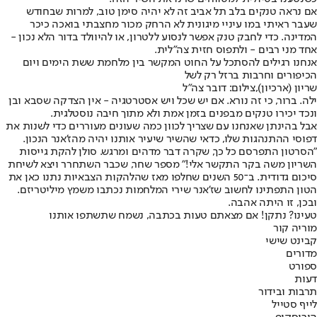
אם נראה טנקים בלב תל אביב זה לא יהיה סימן טוב, למרות שבחודש
שעבר ראיתי במו עיניי מיגונית לא הרחק מכור מחצבתי בואכה כיכר
המדינה. כדי לחבק טנק אפשר לנסוע ללטרון, או להיוולד בדור הלא נכון -
אחד מני רבים - ולתפוס חזית צה"לית.
אנחנו רגילים להסתכל על החוט המקשר בין מלחמת ששת הימים ויום
הכיפורים וחרבות ברזל רק לשל
שריון (ארכיון),צילום: דובר צה"ל
ילה. ברור, כי זה נורא. אם יש שכל ויש אסטרטגיה - אין הצדקה שסבא ובן
ונכד יכירו טנקים מבפנים בזמן אמת ולא מתוך חיבה נוסטלגית.
אבל בהינתן שאנחנו עם שצריך לכוון כמה שעונים מעוררים כדי לשנות את
דפוסי ההתנהגות שלו, כדאי שהשיר שיעיר אותנו יהיה מהז'אנר הנכון.
"הסרטון התפרסם כל כך, שקרה דבר מדהים ומרגש. סולן להקת גייסות
השריון משה בקר התקשר אלי!" מספר שחר, שכבר השתחרר ויצא לשיחת
סיכום גדודית. ב־50 השנים שחלפו מאז שהלהקות הצבאיות נתנו כאן את
הטון התפתינו לחשוב שז'אנר שירי המלחמות נכתבו משמץ מיליטריזם.
ובכן, זו היתה אהבה.
טעינו? נתקן! אם מצאתם טעות בכתבה, נשמח שתשתפו אותנו
מוריה קור
קבינט שישי
מדורים
ספורט
דעות
תרבות ובידור
לייף סטייל