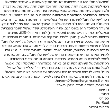
"ישראל היום" הוא גוף תקשורת שנוסד מתוך האמונה שהציבור הישראלי
ראוי לעיתונות טובה יותר, מאוזנת יותר ומדויקת יותר. עיתונות שמדברת
ולא צועקת. עיתונות אמינה, אובייקטיבית ועניינית. עיתונות אחרת וללא
תשלום. המהדורה המודפסת הראשונה פורסמה ב-30 ביולי 2007, וב-2010
הפך "ישראל היום" לעיתון הישראלי בעל שיעור החשיפה הגבוה ביותר בימי
חול. מו"ל העיתון היא ד"ר מרים אדלסון. העורך הראשי הוא עמר לחמנוביץ,
והעורך המייסד הוא עמוס רגב. אתרי האינטרנט של "ישראל היום" בעברית
ובאנגלית, כמו כן היישומונים (אפליקציות) לאנדרואיד ול-iOS, מציגים
חדשות מסביב לשעון, תוכן בלעדי, מבזקים ועדכונים, ניתוחים ופרשנויות,
וידיאו, פודקאסטים ושידורים חיים. פלטפורמות הדיגיטל של "ישראל היום"
כוללות ערוצי חדשות ודעות, תרבות ובידור, לייף סטייל, טכנולוגיה, ספורט,
כלכלה וצרכנות, בריאות, חיילים, אוכל, יהדות, תיירות ורכב. ב-2021 עלו
לאוויר האתר החדש והיישומון החדש של "ישראל היום" בעברית, במטרה
לספק לגולשים חוויה מהירה, עדכנית, בטוחה ונוחה. תכני המהדורה
המודפסת של העיתון זמינים גם באתר, במהדורה יומית מקוונת, ואפשר
לקבל אותם גם בניוזלטר. מועדון ההטבות הייחודי "הקליקה של ישראל
היום" מציע לגולשי האתר הנחות ומבצעים על מוצרים ושירותים. ישראל
היום פתוח להערות, לביקורת ולהצעות לשיפור מקהל הקוראים. פנו אלינו
במייל hayom@israelhayom.co.il.
יום שבת, 11.4.2026
כ"ד בניסן תשפ"ו
חדשות
דעות
ספורט
ForReal
תרבות ובידור