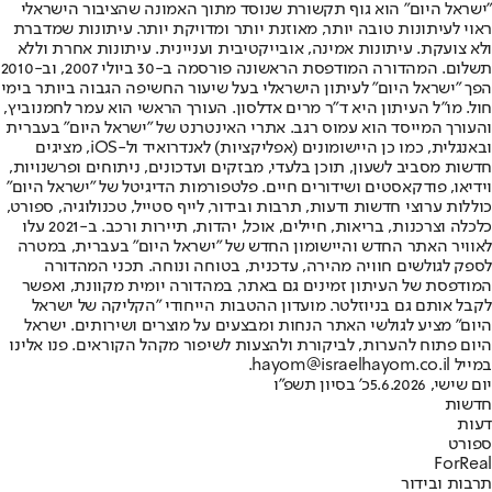
"ישראל היום" הוא גוף תקשורת שנוסד מתוך האמונה שהציבור הישראלי
ראוי לעיתונות טובה יותר, מאוזנת יותר ומדויקת יותר. עיתונות שמדברת
ולא צועקת. עיתונות אמינה, אובייקטיבית ועניינית. עיתונות אחרת וללא
תשלום. המהדורה המודפסת הראשונה פורסמה ב-30 ביולי 2007, וב-2010
הפך "ישראל היום" לעיתון הישראלי בעל שיעור החשיפה הגבוה ביותר בימי
חול. מו"ל העיתון היא ד"ר מרים אדלסון. העורך הראשי הוא עמר לחמנוביץ,
והעורך המייסד הוא עמוס רגב. אתרי האינטרנט של "ישראל היום" בעברית
ובאנגלית, כמו כן היישומונים (אפליקציות) לאנדרואיד ול-iOS, מציגים
חדשות מסביב לשעון, תוכן בלעדי, מבזקים ועדכונים, ניתוחים ופרשנויות,
וידיאו, פודקאסטים ושידורים חיים. פלטפורמות הדיגיטל של "ישראל היום"
כוללות ערוצי חדשות ודעות, תרבות ובידור, לייף סטייל, טכנולוגיה, ספורט,
כלכלה וצרכנות, בריאות, חיילים, אוכל, יהדות, תיירות ורכב. ב-2021 עלו
לאוויר האתר החדש והיישומון החדש של "ישראל היום" בעברית, במטרה
לספק לגולשים חוויה מהירה, עדכנית, בטוחה ונוחה. תכני המהדורה
המודפסת של העיתון זמינים גם באתר, במהדורה יומית מקוונת, ואפשר
לקבל אותם גם בניוזלטר. מועדון ההטבות הייחודי "הקליקה של ישראל
היום" מציע לגולשי האתר הנחות ומבצעים על מוצרים ושירותים. ישראל
היום פתוח להערות, לביקורת ולהצעות לשיפור מקהל הקוראים. פנו אלינו
במייל hayom@israelhayom.co.il.
יום שישי, 5.6.2026
כ' בסיון תשפ"ו
חדשות
דעות
ספורט
ForReal
תרבות ובידור