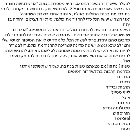
לבעלה שישוחרר משבי החמאס, והיא מספרת בכאב: "אני מרגישה חצויה,
החצי שלי שאני מכירה אותו מגיל 12 לא נמצא פה, זו תחושת ריקנות. ילדתי
בת רביעית בבית החולים באילת, 9 ימים אחרי השבת השחורה".
"אני רוצה שיעשו הכל כדי להחזיר את כולם". סיגל יהוד,צילום: יהודה בן
יתח
היא מוסיפה ודורשת להחזרת בעלה, יחד עם כל החטופים: "אני רוצה
שיעשו הכל כדי להחזיר את כולם. יש הרבה אנשים שצריכים לחזור וכולם
מחכים שהם יחזרו. צריך לעשות הכל. כל אחד יש לו את הסיפור האישי שלו
וחצי לב שלא נמצא. יש פה מדינה שצריכה להחזיר את כולם. דולב צריך
להיות פה איתי. יש לו בת מהממת שמחכה לו, לשמוע אותו, להרגיש אותו,
להריח אותו. אז אם הוא שומע אותי, שזה ייתן לו כוחות להחזיק מעמד
שם".
טעינו? נתקן! אם מצאתם טעות בכתבה, נשמח שתשתפו אותנו
מלחמת חרבות ברזל
שחרור חטופים
מדורים
ספורט
תרבות ובידור
לייף סטייל
אוכל
תיירות
טכנולוגיה ומדע
הורוסקופ
ForReal
מגזין השבוע
דעות