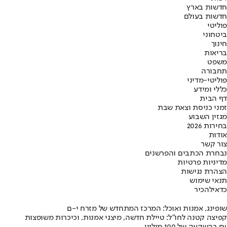
חדשות בארץ
חדשות בעולם
פוליטי
ביטחוני
חינוך
בריאות
משפט
תחבורה
פוליטי-מדיני
כללי ומידע
דף הבית
זמני כניסת וצאת שבת
מגזין השבוע
בחירות 2026
אודות
צור קשר
נבחרת הכתבים והפרשנים
מדיניות פרטיות
הצהרת נגישות
תנאי שימוש
כדאי
להכיר
שופינג, אמנות ואוכל: המרכז המתחדש של מזרח י-ם
קפיצה קטנה לחו"ל: טיילת חדשה, מיצגי אמנות, וכיכרות משופצות