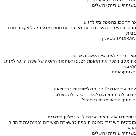
בהשקעה של 100 מיליון ₪
בשיתוף עיריית ירושלים
כך תחסכו בחשמל בלי להזיע
מהפכת האנרגיה של תדיראן: שליטה, אבטחת מידע וניהול אקלים חכם
בבית
בשיתוף TADIRAN
מאחורי הקלעים של הטעם הישראלי
איך אסם הפכה את תקופת הצנע והמחסור הקשה של שנות ה-40 למותג
לאומי?
בשיתוף אסם
אתם עוד לא שם? הטיסה למונדיאל כבר יצאה
יונדאי לוקחת אתכם לבמה הכי גדולה בעולם
בשיתוף יונדאי מבית כלמוביל
ירושלים 2040: העיר נערכת ל- 1.5 מליון תושבים
מנכ"לית העירייה מציגה תוכנית להשארת הצעירים ובניית עתיד הדור
הבא
בשיתוף עיריית ירושלים