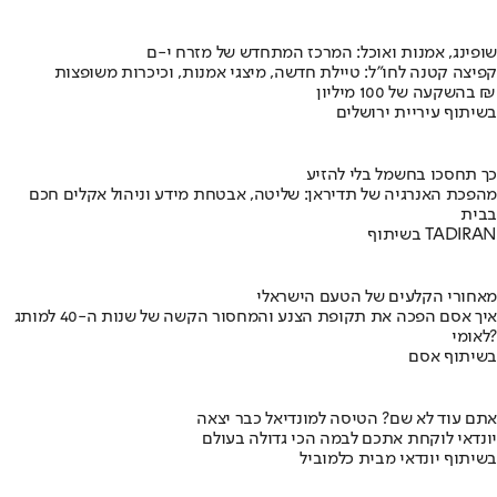
שופינג, אמנות ואוכל: המרכז המתחדש של מזרח י-ם
קפיצה קטנה לחו"ל: טיילת חדשה, מיצגי אמנות, וכיכרות משופצות
בהשקעה של 100 מיליון ₪
בשיתוף עיריית ירושלים
כך תחסכו בחשמל בלי להזיע
מהפכת האנרגיה של תדיראן: שליטה, אבטחת מידע וניהול אקלים חכם
בבית
בשיתוף TADIRAN
מאחורי הקלעים של הטעם הישראלי
איך אסם הפכה את תקופת הצנע והמחסור הקשה של שנות ה-40 למותג
לאומי?
בשיתוף אסם
אתם עוד לא שם? הטיסה למונדיאל כבר יצאה
יונדאי לוקחת אתכם לבמה הכי גדולה בעולם
בשיתוף יונדאי מבית כלמוביל