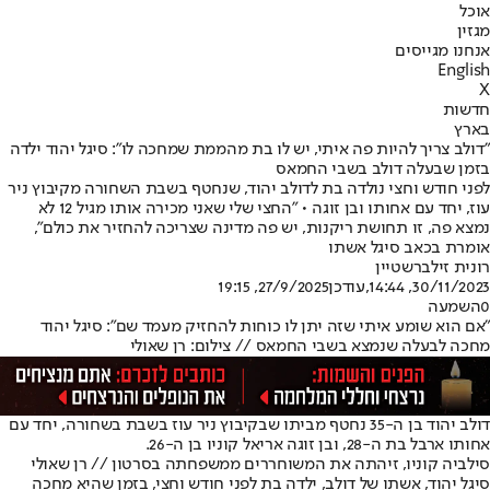
אוכל
מגזין
אנחנו מגייסים
English
X
חדשות
בארץ
"דולב צריך להיות פה איתי, יש לו בת מהממת שמחכה לו": סיגל יהוד ילדה
בזמן שבעלה דולב בשבי החמאס
לפני חודש וחצי נולדה בת לדולב יהוד, שנחטף בשבת השחורה מקיבוץ ניר
עוז, יחד עם אחותו ובן זוגה • "החצי שלי שאני מכירה אותו מגיל 12 לא
נמצא פה, זו תחושת ריקנות, יש פה מדינה שצריכה להחזיר את כולם",
אומרת בכאב סיגל אשתו
רונית זילברשטיין
30/11/2023, 14:44
,עודכן
27/9/2025, 19:15
0
השמעה
"אם הוא שומע איתי שזה יתן לו כוחות להחזיק מעמד שם": סיגל יהוד
מחכה לבעלה שנמצא בשבי החמאס // צילום: רן שאולי
דולב יהוד בן ה-35 נחטף מביתו שבקיבוץ ניר עוז בשבת בשחורה, יחד עם
אחותו ארבל בת ה-28, ובן זוגה אריאל קוניו בן ה-26.
סילביה קוניו, זיהתה את המשוחררים ממשפחתה בסרטון // רן שאולי
סיגל יהוד, אשתו של דולב, ילדה בת לפני חודש וחצי, בזמן שהיא מחכה