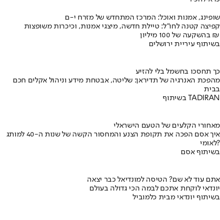
שופינג, אמנות ואוכל: המרכז המתחדש של מזרח י-ם
קפיצה קטנה לחו"ל: טיילת חדשה, מיצגי אמנות, וכיכרות משופצות
בהשקעה של 100 מיליון ₪
בשיתוף עיריית ירושלים
כך תחסכו בחשמל בלי להזיע
מהפכת האנרגיה של תדיראן: שליטה, אבטחת מידע וניהול אקלים חכם
בבית
בשיתוף TADIRAN
מאחורי הקלעים של הטעם הישראלי
איך אסם הפכה את תקופת הצנע והמחסור הקשה של שנות ה-40 למותג
לאומי?
בשיתוף אסם
אתם עוד לא שם? הטיסה למונדיאל כבר יצאה
יונדאי לוקחת אתכם לבמה הכי גדולה בעולם
בשיתוף יונדאי מבית כלמוביל