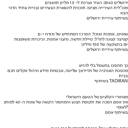
ירושלים 2040: העיר נערכת ל- 1.5 מליון תושבים
מנכ"לית העירייה מציגה תוכנית להשארת הצעירים ובניית עתיד הדור
הבא
בשיתוף עיריית ירושלים
שופינג, אמנות ואוכל: המרכז המתחדש של מזרח י-ם
קפיצה קטנה לחו"ל: טיילת חדשה, מיצגי אמנות, וכיכרות משופצות
בהשקעה של 100 מיליון ₪
בשיתוף עיריית ירושלים
כך תחסכו בחשמל בלי להזיע
מהפכת האנרגיה של תדיראן: שליטה, אבטחת מידע וניהול אקלים חכם
בבית
בשיתוף TADIRAN
מאחורי הקלעים של הטעם הישראלי
איך אסם הפכה את תקופת הצנע והמחסור הקשה של שנות ה-40 למותג
לאומי?
בשיתוף אסם