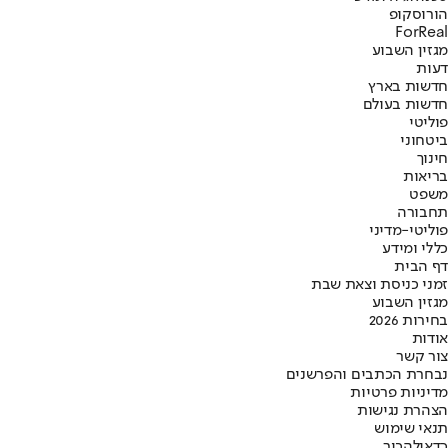
הורוסקופ
ForReal
מגזין השבוע
דעות
חדשות בארץ
חדשות בעולם
פוליטי
ביטחוני
חינוך
בריאות
משפט
תחבורה
פוליטי-מדיני
כללי ומידע
דף הבית
זמני כניסת וצאת שבת
מגזין השבוע
בחירות 2026
אודות
צור קשר
נבחרת הכתבים והפרשנים
מדיניות פרטיות
הצהרת נגישות
תנאי שימוש
כדאי
להכיר