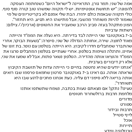
אמה של שני, תמר גורן, התראיינה ל"ישראל היום" כשנחתמה העסקה
להפוגה: "יש תחושת אופטימיות. יש לי תקווה שמשהו טוב קורה סוף סוף.
כולי תקווה שבאמת כולם יחזרו. הבת שלי אמנם לא בקריטריונים של מי
שאמור להיות משוחרר מהשבי, אבל מתישהו היא תגיע, היא תחזור".
המון מתקהל בעזה סביב הרכב שמעביר את החטופים (ארכיון// צילום:
רשתות ערביות
ב-7 באוקטובר שני הייתה לבד בדירתה. היא נעלה את הממ"ד והייתה
מאוד לחוצה. שירה, אחותה הגדולה של שני, סיפרה: "בשעות הבוקר, אחרי
שהתברר שמחבלים חדרו לקיבוץ, היא הייתה בטלפון עם נופר, בת זוגו של
אחינו, ותרגלה נשימות בטלפון. אחרי שעתיים בטלפון המחבלים פרצו את
הממ"ד והוציאו אותה מהדירה. הטלפון נשאר פתוח, אבל לא שמעו את שני,
אלא רק דיבורים בערבית.
"אנחנו יודעים שהיא נחטפה בחיים כי הייתה עדות של תושבת הקיבוץ
שראתה אותה. גם ראינו ב-7 באוקטובר סרטון שחמאס פרסמו שבו רואים
אותה בריאה ללא סימני דם עליה. כעת אנחנו מחכים לרגע שבו היא
תשוחרר".
טעינו? נתקן! אם מצאתם טעות בכתבה, נשמח שתשתפו אותנו
מלחמת חרבות ברזל
שחרור חטופים
מדורים
ספורט
תרבות ובידור
לייף סטייל
אוכל
תיירות
טכנולוגיה ומדע