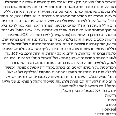
"ישראל היום" הוא גוף תקשורת שנוסד מתוך האמונה שהציבור הישראלי
ראוי לעיתונות טובה יותר, מאוזנת יותר ומדויקת יותר. עיתונות שמדברת
ולא צועקת. עיתונות אמינה, אובייקטיבית ועניינית. עיתונות אחרת וללא
תשלום. המהדורה המודפסת הראשונה פורסמה ב-30 ביולי 2007, וב-2010
הפך "ישראל היום" לעיתון הישראלי בעל שיעור החשיפה הגבוה ביותר בימי
חול. מו"ל העיתון היא ד"ר מרים אדלסון. העורך הראשי הוא עמר לחמנוביץ,
והעורך המייסד הוא עמוס רגב. אתרי האינטרנט של "ישראל היום" בעברית
ובאנגלית, כמו כן היישומונים (אפליקציות) לאנדרואיד ול-iOS, מציגים
חדשות מסביב לשעון, תוכן בלעדי, מבזקים ועדכונים, ניתוחים ופרשנויות,
וידיאו, פודקאסטים ושידורים חיים. פלטפורמות הדיגיטל של "ישראל היום"
כוללות ערוצי חדשות ודעות, תרבות ובידור, לייף סטייל, טכנולוגיה, ספורט,
כלכלה וצרכנות, בריאות, חיילים, אוכל, יהדות, תיירות ורכב. ב-2021 עלו
לאוויר האתר החדש והיישומון החדש של "ישראל היום" בעברית, במטרה
לספק לגולשים חוויה מהירה, עדכנית, בטוחה ונוחה. תכני המהדורה
המודפסת של העיתון זמינים גם באתר, במהדורה יומית מקוונת, ואפשר
לקבל אותם גם בניוזלטר. מועדון ההטבות הייחודי "הקליקה של ישראל
היום" מציע לגולשי האתר הנחות ומבצעים על מוצרים ושירותים. ישראל
היום פתוח להערות, לביקורת ולהצעות לשיפור מקהל הקוראים. פנו אלינו
במייל hayom@israelhayom.co.il.
יום שבת, 6.6.2026
כ"א בסיון תשפ"ו
חדשות
דעות
ספורט
ForReal
תרבות ובידור