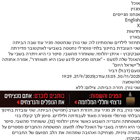
אוכל
מגזין
אנחנו מגייסים
English
X
חדשות
בארץ
תחזור לילדים שהמתינו לה: שני גורן שנחטפה מניר עוז שבה הביתה
שני העובדת בחינוך בלתי פומרלי נחטפה בשביעי לאוקטובר מדירתה
שבקיבוץ • איתן יהלומי, ששוחרר מהשבי, סיפר כי היא ויתרה בשבי על
האוכל שלה למענו • "אנחנו מחכים לרגע שבו היא תשוחרר", אמרה אחותה
ל"ישראל היום"
נועם (דבול) דביר
30/11/2023, 15:05
,עודכן
27/9/2025, 19:29
0
השמעה
שני גורן. חזרה הביתה. צילום: ללא
שני גורן, בת 29 מניר עוז, חוזרת הערב (חמישי) הביתה. שני עובדת בחינוך
הבלתי פורמלי ומסורה מאוד לעבודתה ולילדים. סימן לכך קיבלו בני
משפחתה וחבריה השבוע כאשר איתן יהלומי (12), ששוחרר מהשבי, סיפר
כי היא ויתרה בשבי על האוכל שלה למענו. המשפחה והחברים מספרים על
בחורה צינית, מצחיקה ואהובה שמהווה את הלב הפועם של החברים
בקיבוץ.