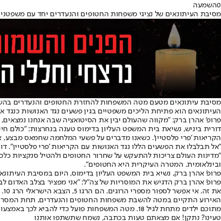
0
השמעה
מסיבת העיתונאים של נציגי משפחות החטופים והנעדרים יחד עם משפטנים ב
מסיבת עיתונאים מטעם מטה המשפחות להחזרת החטופים והנעדרים בהשתתפות
העיתונאים הוא פתיחת הליכים משפטיים בגין פשעים נגד האנושות כנגד א
פרופ׳ אהרן ברק: "מקווה שהעולם יבין את הסיטואציה שבה אנחנו נמצאים, י
דורית ביניש, נשיאת בית המשפט העליון בדימוס טענה בנחרצות: "כולם חי
הקריאות 'פרי פלסטיין'. כשאנו מדברים על פשעי המלחמה שחמאס מבצע, א
"אל תבלבלו את הפשעים הללו נגד האנושות עם הקריאות 'פרי פלסטיין". דו
"מדינות העולם צריכות להתעקש על שחרור החטופים ולהטיל סנקציות כלכלי
ובינלאומית. המטרה העיקרית היא החטופים".
פרופ' אהרן ברק, נשיא בית המשפט העליון בדימוס, היום במסיבת העיתונאי
פרופ' אהרן ברק הדגיש את המוסריות של צה"ל: "אני מפציר בצלב האדום לבק
את זה. אי אפשר לספור מספרי הרוגים. הם הרגו 5, הצבא הישראלי הרג 10. חמאס עובר על כל חוק בינלאומי. ומנגד יש צבא שמנסה לא להרוג אזרחים תמימים, ומחויב למינימיום של נזק משני- והצבא עושה את זה".
מתוכם ילדים מתחת לגיל 18. מטה המשפחות פועל כדי להביא לכך באמצעות נקיטת הליכים שונים בזירה הבינלאומית".
טעינו? נתקן! אם מצאתם טעות בכתבה, נשמח שתשתפו אותנו