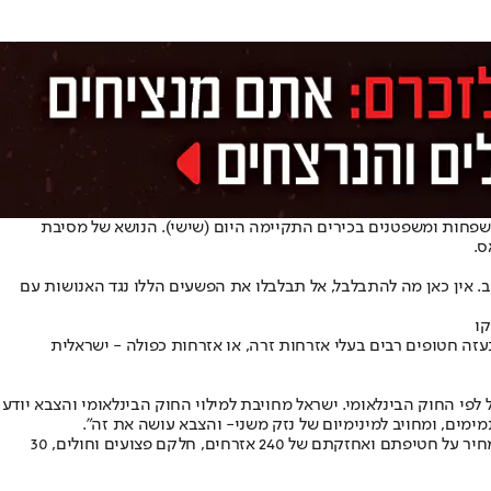
שפחות ומשפטנים בכירים התקיימה היום (שישי). הנושא של מסיבת
ס.
ב. אין כאן מה להתבלבל, אל תבלבלו את הפשעים הללו נגד האנושות עם
קו
זה חטופים רבים בעלי אזרחות זרה, או אזרחות כפולה - ישראלית
 לפי החוק הבינלאומי. ישראל מחויבת למילוי החוק הבינלאומי והצבא יודע
האירוע התקיים במטה להשבת משפחות החטופים והנעדרים, תחת המסר: "חמאס ביצע פשעים נגד האנושות! על העולם לוודא כי חמאס ישלם את המחיר על חטיפתם ואחזקתם של 240 אזרחים, חלקם פצועים וחולים, 30