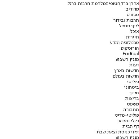
אהרן ברק
חטופים
מלחמת חרבות ברזל
מדורים
ספורט
תרבות ובידור
לייף סטייל
אוכל
תיירות
טכנולוגיה ומדע
הורוסקופ
ForReal
מגזין השבוע
דעות
חדשות בארץ
חדשות בעולם
פוליטי
ביטחוני
חינוך
בריאות
משפט
תחבורה
פוליטי-מדיני
כללי ומידע
דף הבית
זמני כניסת וצאת שבת
מגזין השבוע