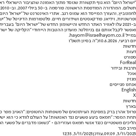
"ישראל היום" הוא גוף תקשורת שנוסד מתוך האמונה שהציבור הישראלי ראוי 
ת
ופרשנויות, וידיאו, פודקאסטים ושידורים חיים. פלטפורמות הדיגיטל של "ישרא
ב-2021 עלו לאוויר האתר החדש והיישומון החדש של "ישראל היום" בע
ואפשר לקבל אותם גם בניוזלטר. מועדון ההטבות הייחודי "הקליקה של ישרא
במייל hayom@israelhayom.co.il.
יום רביעי, 10.6.2026
כ"ה בסיון תשפ"ו
חדשות
דעות
ספורט
ForReal
תרבות ובידור
אוכל
מגזין
אנחנו מגייסים
English
X
חדשות
בארץ
פרופ׳ אהרן ברק במסיבת העיתונאים של משפחות החטופים: "האויב מפר כל 
תחת המסר: "חמאס ביצע פשעים נגד האנושות! על העולם לוודא כי הוא 
הליכים משפטיים כנגד אנשי חמאס ועוזריהם • "כשאנו מדברים על פשעי ה
מירב סבר
3/11/2023, 09:09
,עודכן
3/11/2023, 12:35