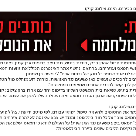
כירים, היום. צילום: קוקו
 פרופ׳ אהרן ברק , דורית ביניש, תת ניצב בדימוס ערן קמין, נציגי מ
נשי חמאס ועוזריהם. בהתאם, נחשף אתר האינטרנט הכולל את זוועות חמא
ש לנו אויב שמפר כל חוק של זכויות אדם" // משה בן שמחון
יבים להסכים שנעשים כאן פשעים נגד האנושות. כוחות רוע מוחלט מול הטו
ין לכך קשר לדברים אחרים שמצויים במחלוקת".
רית ביניש, נשיאת בית המשפט העליון בדימוס יחד עם אהרן ברק,צילום: קו
ות שיחנקו את ארגון הטרור חמאס ואת היכולות שלו לממן את עצמו. יש בע
ם,צילום: קוקו
ר את החטופים ולהעניק טיפול רפואי עבורם. לפי מיטב ידיעתי, צה"ל פועל