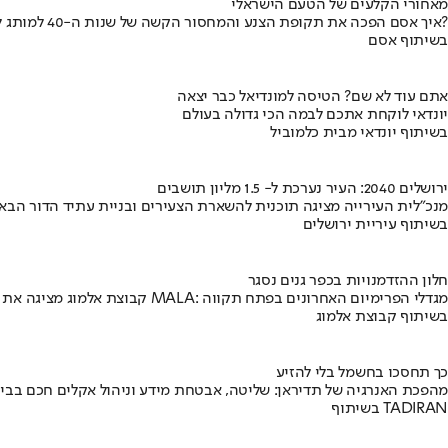
מאחורי הקלעים של הטעם הישראלי
איך אסם הפכה את תקופת הצנע והמחסור הקשה של שנות ה-40 למותג לאומי?
בשיתוף אסם
אתם עוד לא שם? הטיסה למונדיאל כבר יצאה
יונדאי לוקחת אתכם לבמה הכי גדולה בעולם
בשיתוף יונדאי מבית כלמוביל
ירושלים 2040: העיר נערכת ל- 1.5 מליון תושבים
מנכ"לית העירייה מציגה תוכנית להשארת הצעירים ובניית עתיד הדור הבא
בשיתוף עיריית ירושלים
חלון ההזדמנויות בכפר גנים נסגר
קבוצת אלמוג מציגה את פרויקט MALA: מגדלי הפרימיום האחרונים בפתח תקווה
בשיתוף קבוצת אלמוג
כך תחסכו בחשמל בלי להזיע
מהפכת האנרגיה של תדיראן: שליטה, אבטחת מידע וניהול אקלים חכם בבי
בשיתוף TADIRAN