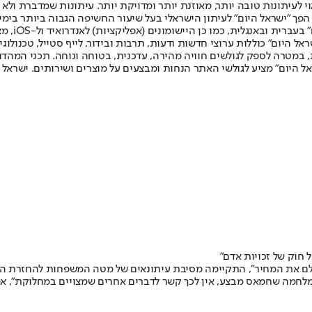
לעיתונות טובה יותר, מאוזנת יותר ומדויקת יותר. עיתונות שמדברת ולא צ
שלום. המהדורה המודפסת הראשונה פורסמה ב-30 ביולי 2007, וב-2010 הפך "ישראל היום" לעיתון הישראלי בעל שי
לחמנוביץ,
ל היום" כוללות ערוצי חדשות ודעות, תרבות ובידור, לייף סטייל, טכנולוגיה
ברית, במטרה לספק לגולשים חוויה מהירה, עדכנית, בטוחה ונוחה. תכני המה
ל היום" מציע לגולשי האתר הנחות ומבצעים על מוצרים ושירותים. ישראל 
חוק של זכויות אדם"
ישלם את המחיר", התקיימה מסיבת עיתונאים של מטה המשפחות להחזרת ה
מלחמה שחמאס מבצע, אין לכך קשר לדברים אחרים שמצויים במחלוקת", אמ