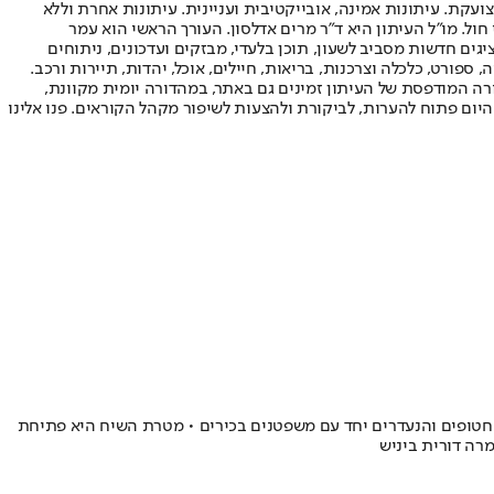
ועקת. עיתונות אמינה, אובייקטיבית ועניינית. עיתונות אחרת וללא
עור החשיפה הגבוה ביותר בימי חול. מו"ל העיתון היא ד"ר מרים אדלסון. העורך הראשי הוא עמר
 והעורך המייסד הוא עמוס רגב. אתרי האינטרנט של "ישראל היום" בעברית ובאנגלית, כמו כן היישומונים (אפליקציות) לאנדרואיד ול-iOS, מציגים חדשות מסביב לשעון, תוכן בלעדי, מבזקים ועדכונים, ניתוחים
, ספורט, כלכלה וצרכנות, בריאות, חיילים, אוכל, יהדות, תיירות ורכב.
דורה המודפסת של העיתון זמינים גם באתר, במהדורה יומית מקוונת,
היום פתוח להערות, לביקורת ולהצעות לשיפור מקהל הקוראים. פנו אלינו
חטופים והנעדרים יחד עם משפטנים בכירים • מטרת השיח היא פתיחת
רה דורית ביניש