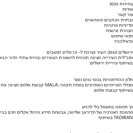
בחירות 2026
אודות
צור קשר
נבחרת הכתבים והפרשנים
מדיניות פרטיות
הצהרת נגישות
תנאי שימוש
כדאי
להכיר
ירושלים 2040: העיר נערכת ל- 1.5 מליון תושבים
מנכ"לית העירייה מציגה תוכנית להשארת הצעירים ובניית עתיד הדור הבא
בשיתוף עיריית ירושלים
חלון ההזדמנויות בכפר גנים נסגר
קבוצת אלמוג מציגה את פרויקט MALA: מגדלי הפרימיום האחרונים בפתח תקווה
בשיתוף קבוצת אלמוג
כך תחסכו בחשמל בלי להזיע
מהפכת האנרגיה של תדיראן: שליטה, אבטחת מידע וניהול אקלים חכם בבי
בשיתוף TADIRAN