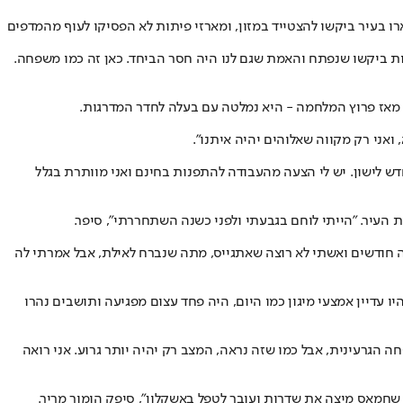
 אחרי כמה ימים שבהם היה סגור. מי שנשארו בעיר ביקשו להצטייד במזון, ומארזי פיתות לא הפסיקו לעוף מהמדפים
נכנסים אליו בקושי 20 אנשים", סיפרה עופרה אוחיון, שעובדת ברשת של המאפייה כבר 18 שנה. "אבל לקוחות ביקשו שנפתח והאמת שגם לנו היה חסר הביחד. כאן זה כמו משפחה.
ה מאז פרוץ המלחמה - היא נמלטה עם בעלה לחדר המדרגות.
ואני רק מקווה שאלוהים יהיה איתנו".
ש לישון. יש לי הצעה מהעבודה להתפנות בחינם ואני מוותרת בגלל
עה חודשים ואשתי לא רוצה שאתגייס, מתה שנברח לאילת, אבל אמרתי לה
 בימי לחימה קשים. רפאל זנזורי, שמספר את תושבי העיר כבר 40 שנה, מזכיר שבמבצע עופרת יצוקה, שהחל בסוף 2008 כשלא היו עדיין אמצעי מיגון כמו היום, היה פחד עצום מפגיעה ותושבים נהרו
ת בתוך המשפחה הגרעינית, אבל כמו שזה נראה, המצב רק יהיה יותר גרוע. אני רואה
חמאס מיצה את שדרות ועובר לטפל באשקלון", סיפק הומור מריר.