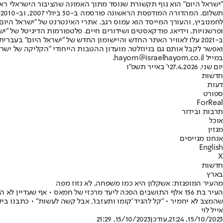
"ישראל היום" הוא גוף תקשורת שנוסד מתוך האמונה שהציבור הישראלי ראוי 
ת
ופרשנויות, וידיאו, פודקאסטים ושידורים חיים. פלטפורמות הדיגיטל של "ישרא
ב-2021 עלו לאוויר האתר החדש והיישומון החדש של "ישראל היום" בע
ואפשר לקבל אותם גם בניוזלטר. מועדון ההטבות הייחודי "הקליקה של ישרא
במייל hayom@israelhayom.co.il.
יום שני, 27.4.2026
י' באייר תשפ"ו
חדשות
דעות
ספורט
ForReal
תרבות ובידור
אוכל
מגזין
אנחנו מגייסים
English
X
חדשות
בארץ
מהעיר המופגזת: אשקלון היא כמו משפחה, לא נזוז מפה
העיר בת 156 אלף התושבים הפכה ליעד מרכזי של חמאס • אף שעדיי
שהמצב לא יחמיר • "קל להגיד 'קומו ותעזבו', אבל קשה לעשות" • כתבנו בי
אייל לוי
15/10/2023, 21:24
,עודכן
15/10/2023, 21:29