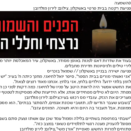
0
השמעה
פגיעת רקטה בבית פרטי באשקלון. צילום: לירון מולדובן
לירי טילים ולניסיונות חדירת מחבלים.
פגיעה ישירה בבניין באשקלון // שמואל בוכריס
"אני ואשתי מורים בבית הספר", סיפר יואל לחיאני, מחנך כיתה ח' בעיר. 
לזמן בלתי ידוע? הילדים בלחץ, אני בלחץ. אנחנו מאוד רוצים לצאת".
את החשש אפשר היה לראות היטב על פניו של לחיאני. כמה דקות לפני כן ה
מפחד. היום לא טילים מפחידים אותו, אלא הידיעות שלא מפסיקות לטפטף ע
מעריכים את הנזק. עובדי מס רכוש בעיר,צילום: לירון מולדובן
"בשבוע שעבר הודיעו לנו, תושבי שכונת אגמים, להסתגר בבתים", הוא מספ
ממוגנת, אבל תעבור בה היום והיא חשוכה. המונים עזבו".
"ישבתי במרפסת בשתיים בלילה וממול עמד שכן עם אשתו וצעק סתם בשביל הצ
מסוגל להעניק מענה רגשי לתלמידים כשאני במצב כזה".
פתוחים למרות החשש. מאפיית "אורן משי",צילום: לירון מולדובן