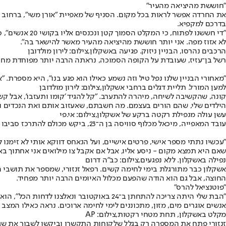
"חוששת מהיציאה מהעיר"
בדרכם למקפיא.
לא אזוז מפה. אני יותר חוששת מהיציאה מהעיר מאשר להישאר בה".
הרכבים נהרסו, הבניין ניזוק. פגיעה באשקלון,צילום: לירון מולדובן
רשל בן־עזיז, שעובדת על הקופה הסמוכה, נראתה הרבה יותר מפוחדת מחבר
"מאחורי הבניין שלנו נפל טיל וזה נשמע כאילו הוא פגע בנו", היא מספרת
למען המורל. תליית דגלים ברחבי אשקלון,צילום: לירון מולדובן
קונה, שהקשיבה לשיחה, מיהרה להתערב. "קל להגיד 'קומו ותעזבו', אבל ק
הילדים שלי, שהם הורים בעצמם. מה חשבתם, שאעזוב אותם ואת הנכדים וא
עשן עולה מנפילת רקטה ברקע של אשקלון,צילום: אי.פי
עובד המאפייה, מיכאל מכלוף סוויסה בן ה־23, ביקש מכולם להתרכז סביבו כדי שיוכל לברך את חיילי צה"ל, שרבים מהם עברו בימים האחרונים ברחובות העיר. "הייתי לוחם בגבעתי ולפני כשנה השתחררתי", סיפר.
"עכשיו נתתי מספר אישי, פרטים אישיים, ועל הנאחס דווקא אותי לא זימנ
שאם היא תמצא מקום - ניסע אליו, אבל אם אקבל צו מילואים אני אחתוך בא
נפילה באשקלון. ללא נפגעים,צילום: כב"ה דרום
החוצה, אבל גם הוא הודה שהפעם מכלול האיומים הרבה יותר מפחיד.
"פוטנציאל להרס"
"הבת שלי היתה צריכה להתחתן ב־‏24 באוקטו
אנשים אוגרים מים, מזון, מתכוננים לימי לחימה ארוכים. נראה כאילו המצב 
מקלט באשקלון, תחת מטחי רקטות,צילום: AP
זנזורי פתח את המספרה רק בגלל שלקוחות התקשרו וביקשו לשבור את שגר