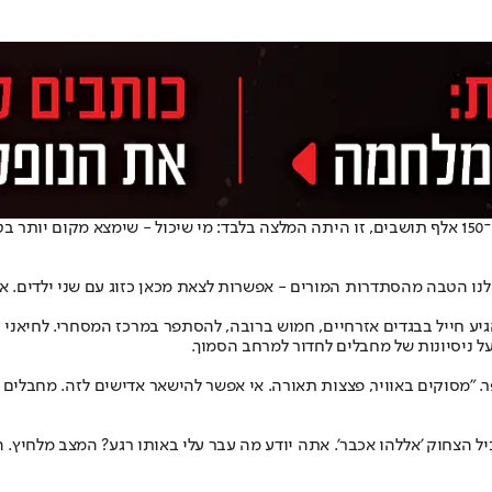
בעוד את שדרות דאגו לפנות באופן מסודר, באשקלון, עיר המאכלסת יותר מ־150 אלף תושבים, זו היתה המלצ
"יש לנו הטבה מהסתדרות המורים - אפשרות לצאת מכאן כזוג עם שני ילדים.
גיע חייל בבגדים אזרחיים, חמוש ברובה, להסתפר במרכז המסחרי. לחיאני
ל ניסיונות של מחבלים לחדור למרחב הסמוך.
ר. "מסוקים באוויר, פצצות תאורה. אי אפשר להישאר אדישים לזה. מחבלים
חוק 'אללהו אכבר'. אתה יודע מה עבר עלי באותו רגע? המצב מלחיץ. היום