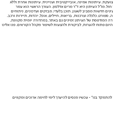
ועקת. עיתונות אמינה, אובייקטיבית ועניינית. עיתונות אחרת וללא
עור החשיפה הגבוה ביותר בימי חול. מו"ל העיתון היא ד"ר מרים אדלסון. העורך הראשי הוא עמר
 והעורך המייסד הוא עמוס רגב. אתרי האינטרנט של "ישראל היום" בעברית ובאנגלית, כמו כן היישומונים (אפליקציות) לאנדרואיד ול-iOS, מציגים חדשות מסביב לשעון, תוכן בלעדי, מבזקים ועדכונים, ניתוחים
, ספורט, כלכלה וצרכנות, בריאות, חיילים, אוכל, יהדות, תיירות ורכב.
דורה המודפסת של העיתון זמינים גם באתר, במהדורה יומית מקוונת,
היום פתוח להערות, לביקורת ולהצעות לשיפור מקהל הקוראים. פנו אלינו
רו להתמקד בנו" • עכשיו מנסים להיערך לימי לחימה ארוכים ומקווים