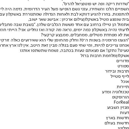
"שדרות ריקה ופה יש פוטנציאל להרס".
השמיים הלכו והשחירו, ענני גשם הופיעו מעל העיר הדרומית. נדמה היה לי
להתפנות, בחרו להגיע דווקא לבת ולאחות הגדולה שמתגוררת באשקלון עם 
בית שנפגע מטיל באשקלוןצילום ארכיון : אבישג שאר ישוב,
אתמול הן טיילו ברחוב עם אחד מששת הכלבים שלהן. "בשבת שבה מחבלים ה
לדעתי נהיה באשקלון כמה ימים, נראה מה קורה ואז נחליט. אני? הייתי חוז
את לא מפחדת מטילים, ממחבלים, ממבצע קרקעי?
"הגענו מרומניה בשנות ה־70 וחלק מהחוסן שלי הוא ש
אנחנו צריכים להיות, ומי שחי פעם בגולה מבין זאת היטב. אין לנו ארץ אחרת
טעינו? נתקן! אם מצאתם טעות בכתבה, נשמח שתשתפו אותנו
אשקלון
מלחמת חרבות ברזל
מדורים
ספורט
תרבות ובידור
לייף סטייל
אוכל
תיירות
טכנולוגיה ומדע
הורוסקופ
ForReal
מגזין השבוע
דעות
חדשות בארץ
חדשות בעולם
פוליטי