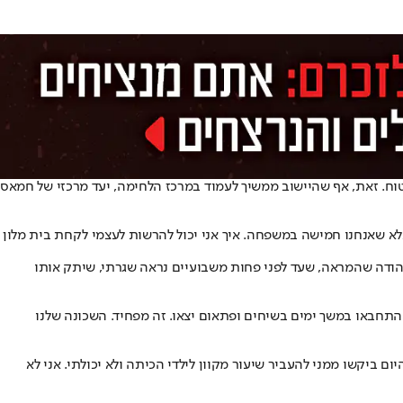
ה בלבד: מי שיכול - שימצא מקום יותר בטוח. זאת, אף שהיישוב ממשיך לעמוד במרכז הלחימה, יעד מרכזי של חמאס
 אלא שאנחנו חמישה במשפחה. איך אני יכול להרשות לעצמי לקחת בית מלון
 הודה שהמראה, שעד לפני פחות משבועיים נראה שגרתי, שיתק אותו
 התחבאו במשך ימים בשיחים ופתאום יצאו. זה מפחיד. השכונה שלנו
 ביקשו ממני להעביר שיעור מקוון לילדי הכיתה ולא יכולתי. אני לא