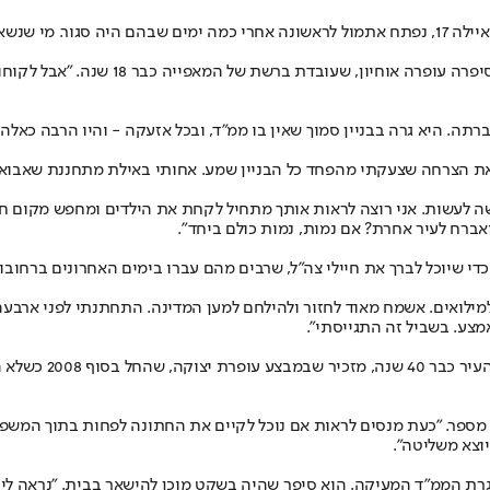
את החרדה אפשר לראות בכל מקום. הסניף של מאפיית "אורן משי", ברחוב איילה 17, נפתח אתמול לראשונה
"די חששנו לפתוח, כי המקלט הסמוך קטן ו
תה. היא גרה בבניין סמוך שאין בו ממ"ד, ובכל אזעקה - והיו הרבה כאל
. "את הצרחה שצעקתי מהפחד כל הבניין שמע. אחותי באילת מתחננת שאבוא, 
שה לעשות. אני רוצה לראות אותך מתחיל לקחת את הילדים ומחפש מקום חד
ברח לעיר אחרת? אם נמות, נמות כולם ביחד".
ו למילואים. אשמח מאוד לחזור ולהילחם למען המדינה. התחתנתי לפני ארב
מצע. בשביל זה התגייסתי".
אשקלון כבר מתורגלת
בר ונאלצנו לדחות הכל", הוא מספר. "כעת מנסים לראות אם נוכל לקיים את החתונה לפחו
יוצא משליטה".
ת הממ"ד המעיקה. הוא סיפר שהיה בשקט מוכן להישאר בבית. "נראה לי ש