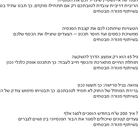
הסוד של איינשטיין שיגדיל לכם את הפנסיה
הריבית דריבית עובדת לטובתכם רק אם תתחילו מוקדם. כך תבנו עתיד בט
בשיתוף מנורה מבטחים
הטעויות שיחתכו לכם את קצבת הפנסיה
ממשיכת כספים ועד חוסר תכנון – הצעדים שיצילו את הכסף שלכם
בשיתוף מנורה מבטחים
גיל 65 הוא רק אמצע הדרך להשקעה
תוחלת החיים מתארכת והכסף חייב לעבוד: כך תתכננו אופק כלכלי נכון
בשיתוף מנורה מבטחים
צוואה בגיל פרישה: כך תעשו נכון
ברירת המחדל של החוק לא תמיד לטובתכם. כך תבטיחו מימוש צודק של הצ
בשיתוף מנורה מבטחים
איך 200 ש"ח בחודש הופכים ל140 אלף ?
צעדים קטנים שיכולים לסגור את הבור הפנסיוני בין נשים לגברים
בשיתוף מנורה מבטחים