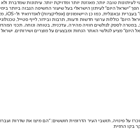
לעיתונות טובה יותר, מאוזנת יותר ומדויקת יותר. עיתונות שמדברת ולא צ
שלום. המהדורה המודפסת הראשונה פורסמה ב-30 ביולי 2007, וב-2010 הפך "ישראל היום" לעיתון הישראלי בעל שי
לחמנוביץ,
ל היום" כוללות ערוצי חדשות ודעות, תרבות ובידור, לייף סטייל, טכנולוגיה
ברית, במטרה לספק לגולשים חוויה מהירה, עדכנית, בטוחה ונוחה. תכני המה
ל היום" מציע לגולשי האתר הנחות ומבצעים על מוצרים ושירותים. ישראל 
ן לא הוכרז על פינויה, תושבי העיר הדרומית חוששים: "הם מיצו את שדרות ועב
קר בקו החזית