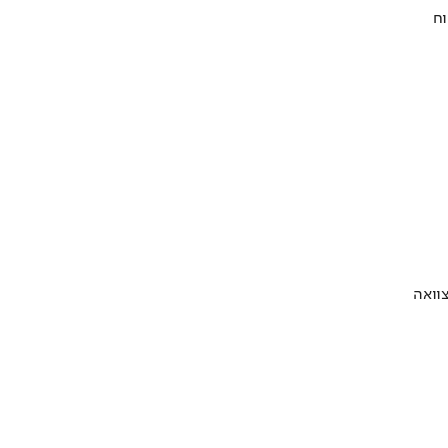
וח
וואה