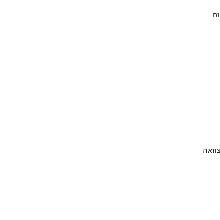
וח
וואה