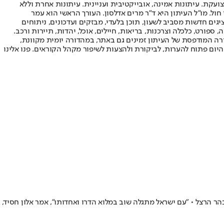
ועקת. עיתונות אמינה, אובייקטיבית ועניינית. עיתונות אחרת וללא
עור החשיפה הגבוה ביותר בימי חול. מו"ל העיתון היא ד"ר מרים אדלסון. העורך הראשי הוא עמר
 והעורך המייסד הוא עמוס רגב. אתרי האינטרנט של "ישראל היום" בעברית ובאנגלית, כמו כן היישומונים (אפליקציות) לאנדרואיד ול-iOS, מציגים חדשות מסביב לשעון, תוכן בלעדי, מבזקים ועדכונים, ניתוחים
, ספורט, כלכלה וצרכנות, בריאות, חיילים, אוכל, יהדות, תיירות ורכב.
דורה המודפסת של העיתון זמינים גם באתר, במהדורה יומית מקוונת,
היום פתוח להערות, לביקורת ולהצעות לשיפור מקהל הקוראים. פנו אלינו
 הרצל • ״עם ישראל מתגלה שוב במלוא הדרו ואחדותו", אמר אלון חסיד,