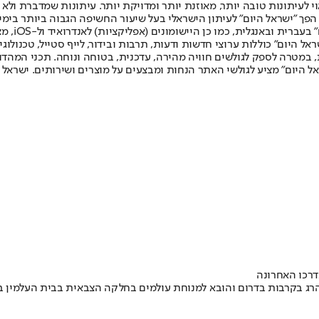
לעיתונות טובה יותר, מאוזנת יותר ומדויקת יותר. עיתונות שמדברת ולא צ
שלום. המהדורה המודפסת הראשונה פורסמה ב-30 ביולי 2007, וב-2010 הפך "ישראל היום" לעיתון הישראלי בעל שי
לחמנוביץ,
ל היום" כוללות ערוצי חדשות ודעות, תרבות ובידור, לייף סטייל, טכנולוגיה
ברית, במטרה לספק לגולשים חוויה מהירה, עדכנית, בטוחה ונוחה. תכני המה
ל היום" מציע לגולשי האתר הנחות ומבצעים על מוצרים ושירותים. ישראל 
דרכו האחרונה
הרג בקרבות בדרום והובא למנוחת עולמים בחלקה הצבאית בבית העלמין בהר