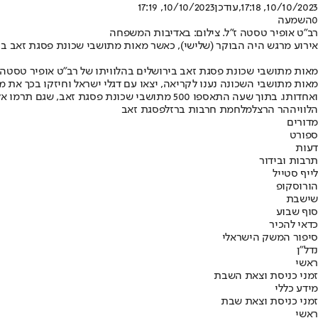
10/10/2023, 17:18
,עודכן
10/10/2023, 17:19
0
השמעה
רב״ט אופיר טסטה ז״ל. צילום: באדיבות המשפחה
אירוע מרגש היה הבוקר (שלישי), כאשר מאות מתושבי שכונת פסגת זאב בי
מאות מתושבי שכונת פסגת זאב בירושלים בהלוויתו של רב״ט אופיר טסטה ז
מאות מתושבי השכונה נענו לקריאה, יצאו עם דגלי ישראל וחיזקו בכך את מ
ואחדותו. בתוך שעה התאספו 500 מתושבי שכונת פסגת זאב, שגם תרמו אלפי שקלים לרכישת הדגלים״.
הלוויה
הר הרצל
מלחמת חרבות ברזל
פסגת זאב
מדורים
ספורט
דעות
תרבות ובידור
לייף סטייל
הורוסקופ
שישבת
סוף שבוע
כדאי להכיר
סיפור המשק הישראלי
נדל"ן
ראשי
זמני כניסת וצאת השבת
מידע כללי
זמני כניסת וצאת שבת
ראשי