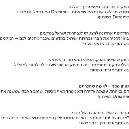
המקום הכי טוב באיצטדיון - שלכם
המונדיאל עם מסכי Dreame - כמו שעוד לא ראיתם ולא שמעתם
בשיתוף Dreame
הזדמנות אחרונה להצטרף לנבחרות ישראל במדעים
בואו להכיר את חברי נבחרות ישראל במדעים שכבר מחכים לכם – המיונים
בשיתוף מרכז מדעני העתיד
בזמן שהצפון נאבק, הסיוע הגיע מכיוון מפתיע
בעלי עסקים מספרים - זה המענק הכספי שעוזר לנו לחזור למסלול
בשיתוף מזרחי טפחות
נקיון פסח - לא מה שהכרתם
דק במיוחד, עוצמה אדירה ולא מפחד מאף מכשול: שואב האבק שמשנה את
בשיתוף Dreame
מהמרכז לגולן: המהפכה של קצרין
מה מושך יותר ויותר ישראלים למטרופולין המתפתח של האזור היפה במדינה?
בשיתוף אבני דרך וי.ד ברזאני