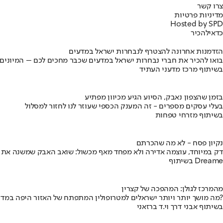
צרו קשר
מדיניות פרטיות
Hosted by SPD
כדאי
להכיר
הזדמנות אחרונה להצטרף לנבחרות ישראל במדעים
בואו להכיר את חברי נבחרות ישראל במדעים שכבר מחכים לכם – המיונים
בשיתוף מרכז מדעני העתיד
בזמן שהצפון נאבק, הסיוע הגיע מכיוון מפתיע
בעלי עסקים מספרים - זה המענק הכספי שעוזר לנו לחזור למסלול
בשיתוף מזרחי טפחות
נקיון פסח - לא מה שהכרתם
דק במיוחד, עוצמה אדירה ולא מפחד מאף מכשול: שואב האבק שמשנה את
בשיתוף Dreame
מהמרכז לגולן: המהפכה של קצרין
מה מושך יותר ויותר ישראלים למטרופולין המתפתח של האזור היפה במדינה?
בשיתוף אבני דרך וי.ד ברזאני