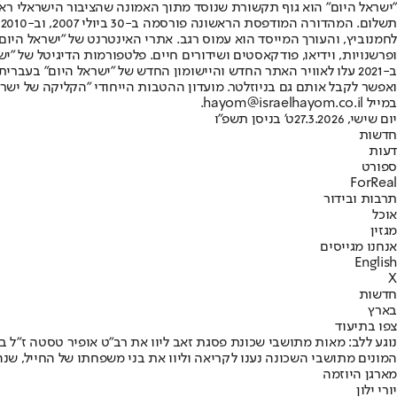
"ישראל היום" הוא גוף תקשורת שנוסד מתוך האמונה שהציבור הישראלי ראוי 
ת
ופרשנויות, וידיאו, פודקאסטים ושידורים חיים. פלטפורמות הדיגיטל של "ישרא
ב-2021 עלו לאוויר האתר החדש והיישומון החדש של "ישראל היום" בע
ואפשר לקבל אותם גם בניוזלטר. מועדון ההטבות הייחודי "הקליקה של ישרא
במייל hayom@israelhayom.co.il.
יום שישי, 27.3.2026
ט' בניסן תשפ"ו
חדשות
דעות
ספורט
ForReal
תרבות ובידור
אוכל
מגזין
אנחנו מגייסים
English
X
חדשות
בארץ
צפו בתיעוד
נוגע ללב: מאות מתושבי שכונת פסגת זאב ליוו את רב״ט אופיר טסטה ז״ל ב
המונים מתושבי השכונה נענו לקריאה וליוו את בני משפחתו של החייל, שנ
מארגן היוזמה
יורי ילון