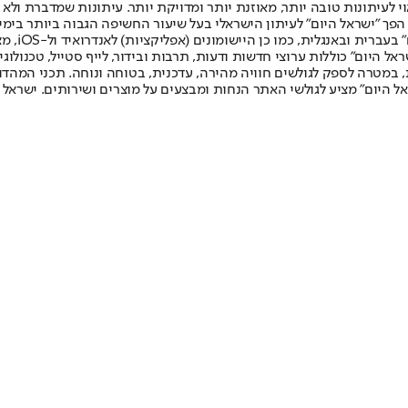
לעיתונות טובה יותר, מאוזנת יותר ומדויקת יותר. עיתונות שמדברת ולא צ
שלום. המהדורה המודפסת הראשונה פורסמה ב-30 ביולי 2007, וב-2010 הפך "ישראל היום" לעיתון הישראלי בעל שי
לחמנוביץ,
ל היום" כוללות ערוצי חדשות ודעות, תרבות ובידור, לייף סטייל, טכנולוגיה
ברית, במטרה לספק לגולשים חוויה מהירה, עדכנית, בטוחה ונוחה. תכני המה
ל היום" מציע לגולשי האתר הנחות ומבצעים על מוצרים ושירותים. ישראל 