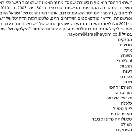
"ישראל היום" הוא גוף תקשורת שנוסד מתוך האמונה שהציבור הישראלי ראוי 
ת
ופרשנויות, וידיאו, פודקאסטים ושידורים חיים. פלטפורמות הדיגיטל של "ישרא
ב-2021 עלו לאוויר האתר החדש והיישומון החדש של "ישראל היום" בע
ואפשר לקבל אותם גם בניוזלטר. מועדון ההטבות הייחודי "הקליקה של ישרא
במייל hayom@israelhayom.co.il.
מבזקים
חדשות
אוכל
תשחץ
ForReal
תרבות
דעות
ספורט
מגזין
העיתון היומי
הורוסקופ
ישראל השבוע
כלכלה
לייף סטייל
מעריב לנוער
טכנולוגיה מדע וסביבה
העולם
משחקים