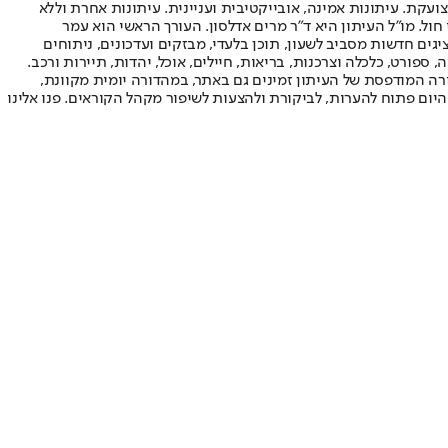
ועקת. עיתונות אמינה, אובייקטיבית ועניינית. עיתונות אחרת וללא
עור החשיפה הגבוה ביותר בימי חול. מו"ל העיתון היא ד"ר מרים אדלסון. העורך הראשי הוא עמר
 והעורך המייסד הוא עמוס רגב. אתרי האינטרנט של "ישראל היום" בעברית ובאנגלית, כמו כן היישומונים (אפליקציות) לאנדרואיד ול-iOS, מציגים חדשות מסביב לשעון, תוכן בלעדי, מבזקים ועדכונים, ניתוחים
, ספורט, כלכלה וצרכנות, בריאות, חיילים, אוכל, יהדות, תיירות ורכב.
דורה המודפסת של העיתון זמינים גם באתר, במהדורה יומית מקוונת,
היום פתוח להערות, לביקורת ולהצעות לשיפור מקהל הקוראים. פנו אלינו