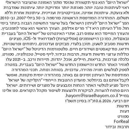
"ישראל היום" הוא גוף תקשורת שנוסד מתוך האמונה שהציבור הישראלי
ראוי לעיתונות טובה יותר, מאוזנת יותר ומדויקת יותר. עיתונות שמדברת
ולא צועקת. עיתונות אמינה, אובייקטיבית ועניינית. עיתונות אחרת וללא
תשלום. המהדורה המודפסת הראשונה פורסמה ב-30 ביולי 2007, וב-2010
הפך "ישראל היום" לעיתון הישראלי בעל שיעור החשיפה הגבוה ביותר בימי
חול. מו"ל העיתון היא ד"ר מרים אדלסון. העורך הראשי הוא עמר לחמנוביץ,
והעורך המייסד הוא עמוס רגב. אתרי האינטרנט של "ישראל היום" בעברית
ובאנגלית, כמו כן היישומונים (אפליקציות) לאנדרואיד ול-iOS, מציגים
חדשות מסביב לשעון, תוכן בלעדי, מבזקים ועדכונים, ניתוחים ופרשנויות,
וידיאו, פודקאסטים ושידורים חיים. פלטפורמות הדיגיטל של "ישראל היום"
כוללות ערוצי חדשות ודעות, תרבות ובידור, לייף סטייל, טכנולוגיה, ספורט,
כלכלה וצרכנות, בריאות, חיילים, אוכל, יהדות, תיירות ורכב. ב-2021 עלו
לאוויר האתר החדש והיישומון החדש של "ישראל היום" בעברית, במטרה
לספק לגולשים חוויה מהירה, עדכנית, בטוחה ונוחה. תכני המהדורה
המודפסת של העיתון זמינים גם באתר, במהדורה יומית מקוונת, ואפשר
לקבל אותם גם בניוזלטר. מועדון ההטבות הייחודי "הקליקה של ישראל
היום" מציע לגולשי האתר הנחות ומבצעים על מוצרים ושירותים. ישראל
היום פתוח להערות, לביקורת ולהצעות לשיפור מקהל הקוראים. פנו אלינו
במייל hayom@israelhayom.co.il.
יום רביעי, 10.6.2026
כ"ה בסיון תשפ"ו
חדשות
דעות
ספורט
ForReal
תרבות ובידור