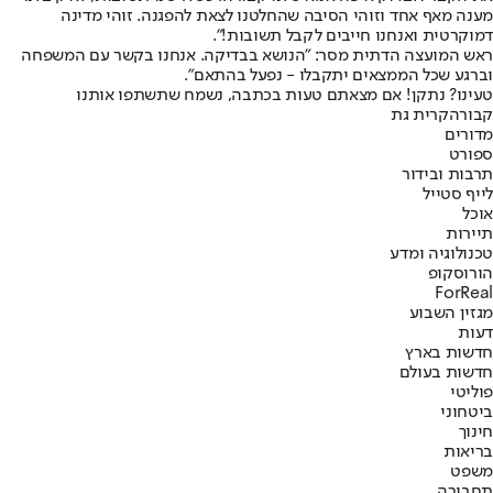
מענה מאף אחד וזוהי הסיבה שהחלטנו לצאת להפגנה. זוהי מדינה
דמוקרטית ואנחנו חייבים לקבל תשובות!".
ראש המועצה הדתית מסר: "הנושא בבדיקה. אנחנו בקשר עם המשפחה
וברגע שכל הממצאים יתקבלו - נפעל בהתאם".
טעינו? נתקן! אם מצאתם טעות בכתבה, נשמח שתשתפו אותנו
קבורה
קרית גת
מדורים
ספורט
תרבות ובידור
לייף סטייל
אוכל
תיירות
טכנולוגיה ומדע
הורוסקופ
ForReal
מגזין השבוע
דעות
חדשות בארץ
חדשות בעולם
פוליטי
ביטחוני
חינוך
בריאות
משפט
תחבורה