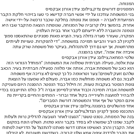
המנוחה.
המפגינים דורשים צדק,צילום: עידן אורון אבקסיס
בני המשפחה עודכנו על ידי אנשי חברה קדישא כי טעו בזיהוי חלקת הקבר
המיועדת לאברה - וטמנו את גופתה בחלקה שכבר נרכשה על-ידי אישה
אחרת. בהמשך גילו קרוביה של המנוחה, שגופתה הוצאה מהקבר שבו היא
נטמנה והועברה ללא ידיעתם לקבר אחר בבית העלמין.
המקרה, שעורר סערה גדולה בעיר, הוציא מאות מפגינים שהתאספו סמוך
לקניון לב העיר והביעו תמיכה במשפחה. "די להפקרות. טעויות לעיתים
מתרחשות, אך יש גם דרך להתנהלות, בעיקר מול משפחה שרק עתה
איבדה את אמה", זעקו בהפגנה.
שלטי המחאה,צילום: עידן אורון אבקסיס
ענת אלפה, פעילה חברתית שמלווה את המשפחה: "המחדל הנוראי הזה
הוא כאב של משפחת אברה, אותה אני מלווה כפעילה חברתית בעיר. הכאב
שלהם זועק לשמים! צער וטראומה כל כך קשים לא צריכה אף משפחה
לעבור, גם לא משפחה מוחלשת כמו אברה. מעולם לא שמענו על הוצאת
גופת הנפטר בעקבות טעות, זה חילול כבוד הנפטר. ההפגנה היום מעניקה
למשפחה אברה תמיכה וכבוד אחרון לסיימן אברה ז"ל. כולנו התייצבנו בכדי
להבהיר למועצה ולעירייה בקול אחד וברור- המתים והחיים בקריית גת
אינם הפקר של אף אחד והמשפחה דורשת הסברים!".
אחד מהשלטים בהפגנה,צילום: עידן אורון אבקסיס
התכנסו סמוך לקניון הגדול,צילום: עידן אורון אבקסיס
בנה של המנוחה, גטנט טשגר: "הגענו לאחר השבעה להדליק נרות ולעלות
לקבר, שמנו לב שמשהו לא בסדר בקבר והוא פתוח, השלט הונח במקום
אחר. הקברן והרב האשימו אותנו דרשו מאתנו להתנצל על הדרישה לפתוח
את הקבר ולבדוק איפה אמא שלנו קבורה. כשדרשנו תשובות, לא קיבלנו