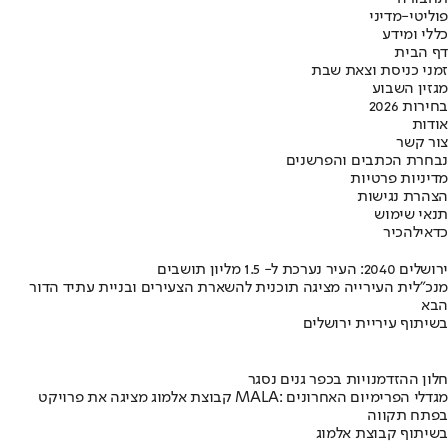
פוליטי-מדיני
כללי ומידע
דף הבית
זמני כניסת וצאת שבת
מגזין השבוע
בחירות 2026
אודות
צור קשר
נבחרת הכתבים והפרשנים
מדיניות פרטיות
הצהרת נגישות
תנאי שימוש
כדאי
להכיר
ירושלים 2040: העיר נערכת ל- 1.5 מליון תושבים
מנכ"לית העירייה מציגה תוכנית להשארת הצעירים ובניית עתיד הדור
הבא
בשיתוף עיריית ירושלים
חלון ההזדמנויות בכפר גנים נסגר
קבוצת אלמוג מציגה את פרויקט MALA: מגדלי הפרימיום האחרונים
בפתח תקווה
בשיתוף קבוצת אלמוג