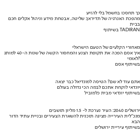
כך תחסכו בחשמל בלי להזיע
מהפכת האנרגיה של תדיראן: שליטה, אבטחת מידע וניהול אקלים חכם
בבית
בשיתוף TADIRAN
מאחורי הקלעים של הטעם הישראלי
איך אסם הפכה את תקופת הצנע והמחסור הקשה של שנות ה-40 למותג
לאומי?
בשיתוף אסם
אתם עוד לא שם? הטיסה למונדיאל כבר יצאה
יונדאי לוקחת אתכם לבמה הכי גדולה בעולם
בשיתוף יונדאי מבית כלמוביל
ירושלים 2040: העיר נערכת ל- 1.5 מליון תושבים
מנכ"לית העירייה מציגה תוכנית להשארת הצעירים ובניית עתיד הדור
הבא
בשיתוף עיריית ירושלים