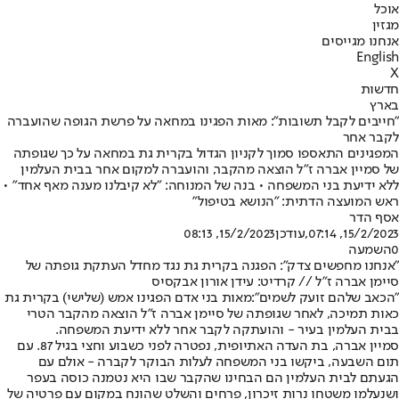
אוכל
מגזין
אנחנו מגייסים
English
X
חדשות
בארץ
"חייבים לקבל תשובות": מאות הפגינו במחאה על פרשת הגופה שהועברה
לקבר אחר
המפגינים התאספו סמוך לקניון הגדול בקרית גת במחאה על כך שגופתה
של סמיין אברה ז"ל הוצאה מהקבר, והועברה למקום אחר בבית העלמין
ללא ידיעת בני המשפחה • בנה של המנוחה: "לא קיבלנו מענה מאף אחד" •
ראש המועצה הדתית: "הנושא בטיפול"
אסף הדר
15/2/2023, 07:14
,עודכן
15/2/2023, 08:13
0
השמעה
"אנחנו מחפשים צדק": הפגנה בקרית גת נגד מחדל העתקת גופתה של
סיימן אברה ז"ל // קרדיט: עידן אורון אבקסיס
"הכאב שלהם זועק לשמים":
מאות בני אדם הפגינו אמש (שלישי) בקרית גת
כאות תמיכה, לאחר שגופתה של סיימן אברה ז"ל הוצאה מהקבר הטרי
בבית העלמין בעיר - והועתקה לקבר אחר ללא ידיעת המשפחה.
סמיין אברה, בת העדה האתיופית, נפטרה לפני כשבוע וחצי בגיל 87. עם
תום השבעה, ביקשו בני המשפחה לעלות הבוקר לקברה - אולם עם
הגעתם לבית העלמין הם הבחינו שהקבר שבו היא נטמנה כוסה בעפר
ושנעלמו משטחו נרות זיכרון, פרחים והשלט שהונח במקום עם פרטיה של