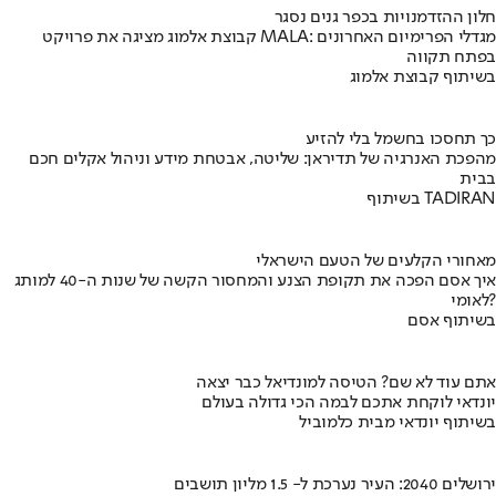
חלון ההזדמנויות בכפר גנים נסגר
קבוצת אלמוג מציגה את פרויקט MALA: מגדלי הפרימיום האחרונים
בפתח תקווה
בשיתוף קבוצת אלמוג
כך תחסכו בחשמל בלי להזיע
מהפכת האנרגיה של תדיראן: שליטה, אבטחת מידע וניהול אקלים חכם
בבית
בשיתוף TADIRAN
מאחורי הקלעים של הטעם הישראלי
איך אסם הפכה את תקופת הצנע והמחסור הקשה של שנות ה-40 למותג
לאומי?
בשיתוף אסם
אתם עוד לא שם? הטיסה למונדיאל כבר יצאה
יונדאי לוקחת אתכם לבמה הכי גדולה בעולם
בשיתוף יונדאי מבית כלמוביל
ירושלים 2040: העיר נערכת ל- 1.5 מליון תושבים