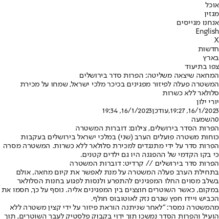
אוכל
מגזין
אנחנו מגייסים
English
X
חדשות
בארץ
צפו בתיעוד
המחאה שיצאה משליטה: הפרות סדר בירושלים
המשטרה פעלה לפיזור מפגינים בכיכר מלכי ישראל, שמחו על מכירת
סלולאר ללא כשרות
יורי ילון
16/1/2023, 19:27
,עודכן
16/1/2023, 19:34
0
השמעה
הפרות הסדר בירושלים, צילום: דוברות המשטרה
כוחות משטרה פועלים הערב (שני) במלכי ישראל בירושלים בעקבות
הפרות סדר על ידי מתנגדים למכירת סלולאר ללא כשרות. המשטרה מסרה
כי בקו הקדמי של ההפגנה היו גם ילדים קטנים.
הפרות סדר בירושלים // קרדיט: דוברות המשטרה
בתחילת הערב פעלה המשטרה על מנת לאפשר את קיום מחאה, אולם
בשלב מסוים החלו המפגינים להתפרע ולנסות לפגוע בחנות הסלולאר
במקום, כאשר השוטרים חוצצים בין המפגינים אליה. נוסף על כך, חסמו את
הכביש ויידו חפץ שגרם נזק לאוטובוס חולף.
מהמשטרה נמסר: "לאחר שניתנה הוראת פיזור על ידי קצין משטרה ללא
הועיל והפרות הסדר נמשכו תוך ידוי בקבוק פלסטיק לעבר השוטרים, תוך