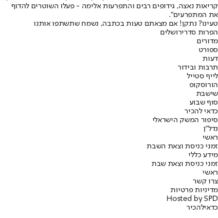
קריאות נאצה, גידופים רבים והתפרעות אלימה - פעלו השוטרים להדוף
את המתפרעים".
טעינו? נתקן! אם מצאתם טעות בכתבה, נשמח שתשתפו אותנו
הפרות סדר
ירושלים
מדורים
ספורט
דעות
תרבות ובידור
לייף סטייל
הורוסקופ
שישבת
סוף שבוע
כדאי להכיר
סיפור המשק הישראלי
נדל"ן
ראשי
זמני כניסת וצאת השבת
מידע כללי
זמני כניסת וצאת שבת
ראשי
צרו קשר
מדיניות פרטיות
Hosted by SPD
כדאי
להכיר