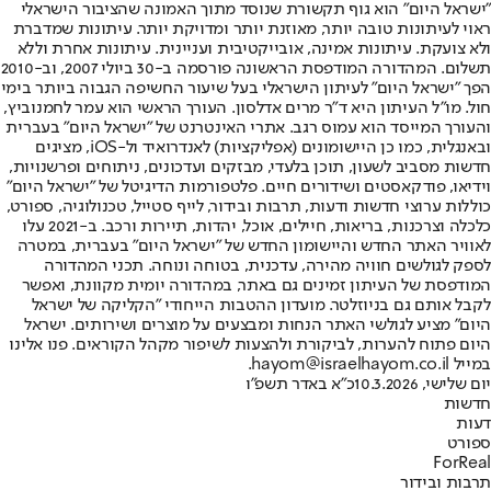
"ישראל היום" הוא גוף תקשורת שנוסד מתוך האמונה שהציבור הישראלי
ראוי לעיתונות טובה יותר, מאוזנת יותר ומדויקת יותר. עיתונות שמדברת
ולא צועקת. עיתונות אמינה, אובייקטיבית ועניינית. עיתונות אחרת וללא
תשלום. המהדורה המודפסת הראשונה פורסמה ב-30 ביולי 2007, וב-2010
הפך "ישראל היום" לעיתון הישראלי בעל שיעור החשיפה הגבוה ביותר בימי
חול. מו"ל העיתון היא ד"ר מרים אדלסון. העורך הראשי הוא עמר לחמנוביץ,
והעורך המייסד הוא עמוס רגב. אתרי האינטרנט של "ישראל היום" בעברית
ובאנגלית, כמו כן היישומונים (אפליקציות) לאנדרואיד ול-iOS, מציגים
חדשות מסביב לשעון, תוכן בלעדי, מבזקים ועדכונים, ניתוחים ופרשנויות,
וידיאו, פודקאסטים ושידורים חיים. פלטפורמות הדיגיטל של "ישראל היום"
כוללות ערוצי חדשות ודעות, תרבות ובידור, לייף סטייל, טכנולוגיה, ספורט,
כלכלה וצרכנות, בריאות, חיילים, אוכל, יהדות, תיירות ורכב. ב-2021 עלו
לאוויר האתר החדש והיישומון החדש של "ישראל היום" בעברית, במטרה
לספק לגולשים חוויה מהירה, עדכנית, בטוחה ונוחה. תכני המהדורה
המודפסת של העיתון זמינים גם באתר, במהדורה יומית מקוונת, ואפשר
לקבל אותם גם בניוזלטר. מועדון ההטבות הייחודי "הקליקה של ישראל
היום" מציע לגולשי האתר הנחות ומבצעים על מוצרים ושירותים. ישראל
היום פתוח להערות, לביקורת ולהצעות לשיפור מקהל הקוראים. פנו אלינו
במייל hayom@israelhayom.co.il.
יום שלישי, 10.3.2026
כ"א באדר תשפ"ו
חדשות
דעות
ספורט
ForReal
תרבות ובידור